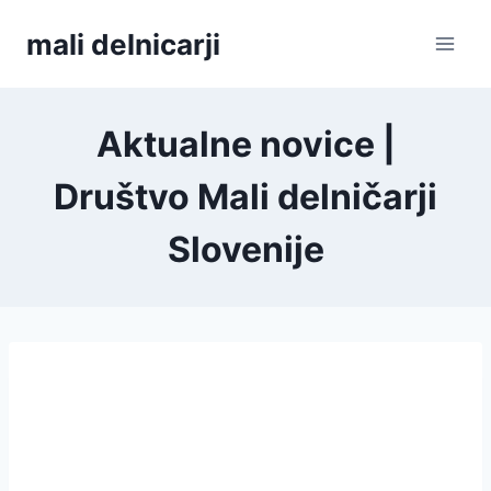
Skip
mali delnicarji
to
content
Aktualne novice |
Društvo Mali delničarji
Slovenije