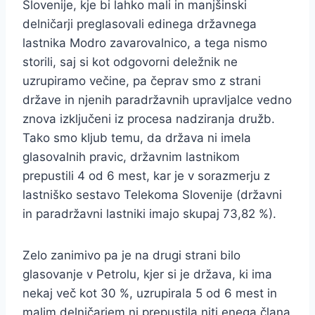
Slovenije, kje bi lahko mali in manjšinski
delničarji preglasovali edinega državnega
lastnika Modro zavarovalnico, a tega nismo
storili, saj si kot odgovorni deležnik ne
uzrupiramo večine, pa čeprav smo z strani
države in njenih paradržavnih upravljalce vedno
znova izključeni iz procesa nadziranja družb.
Tako smo kljub temu, da država ni imela
glasovalnih pravic, državnim lastnikom
prepustili 4 od 6 mest, kar je v sorazmerju z
lastniško sestavo Telekoma Slovenije (državni
in paradržavni lastniki imajo skupaj 73,82 %).
Zelo zanimivo pa je na drugi strani bilo
glasovanje v Petrolu, kjer si je država, ki ima
nekaj več kot 30 %, uzrupirala 5 od 6 mest in
malim delničarjem ni prepustila niti enega člana