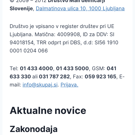
© 2009 – 2012
Društvo Mali delničarji
Slovenije
,
Dalmatinova ulica 10, 1000 Ljubljana
Društvo je vpisano v register društev pri UE
Ljubljana. Matična: 4009908, ID za DDV: SI
94018154, TRR odprt pri DBS, d.d: SI56 1910
0001 0204 066
Tel:
01 433 4000
,
01 433 5000
, GSM:
041
633 330
ali
031 787 282
, Fax:
059 923 165
, E-
mail:
info@skupaj.si
.
Prijava.
Aktualne novice
Zakonodaja