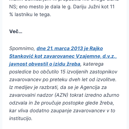
NS; eno mesto je dala le g. Dariju Južni kot 11
% lastniku le tega.
Več…
Spomnimo,
dne 21. marca 2013 je Rajko
Stanković kot zavarovanec Vzajemne, d.v.z.,
javnost obvestil o izidu žreba
, katerega
posledice bo občutilo 15 izvoljenih zastopnikov
zavarovancev po preteku dveh let od izvolitve.
Iz medijev je razbrati, da se je Agencija za
zavarovalni nadzor (AZN) tokrat izredno ažurno
odzvala in že proučuje postopke glede žreba,
kar vliva dodatno zaupanje zavarovancev v to
institucijo.