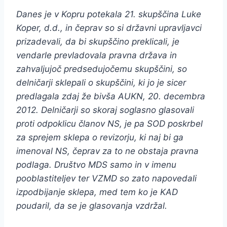
Danes je v Kopru potekala 21. skupščina Luke
Koper, d.d., in čeprav so si državni upravljavci
prizadevali, da bi skupščino preklicali, je
vendarle prevladovala pravna država in
zahvaljujoč predsedujočemu skupščini, so
delničarji sklepali o skupščini, ki jo je sicer
predlagala zdaj že bivša AUKN, 20. decembra
2012. Delničarji so skoraj soglasno glasovali
proti odpoklicu članov NS, je pa SOD poskrbel
za sprejem sklepa o revizorju, ki naj bi ga
imenoval NS, čeprav za to ne obstaja pravna
podlaga. Društvo MDS samo in v imenu
pooblastiteljev ter VZMD so zato napovedali
izpodbijanje sklepa, med tem ko je KAD
poudaril, da se je glasovanja vzdržal.