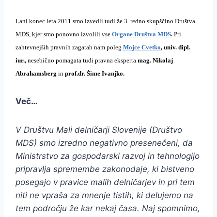
Lani konec leta 2011 smo izvedli tudi že 3. redno skupščino Društva
MDS, kjer smo ponovno izvolili vse
Organe Društva MDS
.
Pri
zahtevnejših pravnih
zagatah nam poleg
Mojce Cvetko
,
univ. dipl.
iur.,
nesebično pomagata tudi pravna eksperta
mag. Nikolaj
Abrahamsberg
in
prof.dr. Šime Ivanjko.
Več…
V Društvu Mali delničarji Slovenije (Društvo
MDS) smo izredno negativno presenečeni, da
Ministrstvo za gospodarski razvoj in tehnologijo
pripravlja spremembe zakonodaje, ki bistveno
posegajo v pravice malih delničarjev in pri tem
niti ne vpraša za mnenje tistih, ki delujemo na
tem področju že kar nekaj časa. Naj spomnimo,