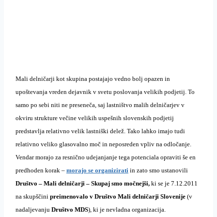
Mali delničarji kot skupina postajajo vedno bolj opazen in
upoštevanja vreden dejavnik v svetu poslovanja velikih podjetij. To
samo po sebi niti ne preseneča, saj lastništvo malih delničarjev v
okviru strukture večine velikih uspešnih slovenskih podjetij
predstavlja relativno velik lastniški delež. Tako lahko imajo tudi
relativno veliko glasovalno moč in neposreden vpliv na odločanje.
Vendar morajo za resnično udejanjanje tega potenciala opraviti še en
predhoden korak –
morajo se organizirati
in zato smo ustanovili
Društvo – Mali delničarji – Skupaj smo močnejši,
ki se je 7.12.2011
na skupščini
preimenovalo v Društvo Mali delničarji Slovenije
(v
nadaljevanju
Društvo MDS
), ki je nevladna organizacija.