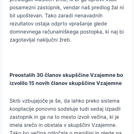
posamezni zastopnik, vendar naš predlog žal ni
bil upoštevan. Tako zaradi nenavadnih
rezultatov ostaja odprto vprašanje glede
domnevnega računalniškega postopka, ki naj bi
zagotavljal naključni žreb.
Preostalih 30 članov skupščine Vzajemne bo
izvolilo 15 novih članov skupščine Vzajemne
Skrb vzbujajoče je še, da lahko preko sistema
kooptacije ponovno sodeluje tudi sedaj izpadli
zastopnik in ga na to mesto izvoli večina, ki je
imela srečo in obstala v skupščini Vzajemne.
Tako bo večina odločala o manjšini in glede na