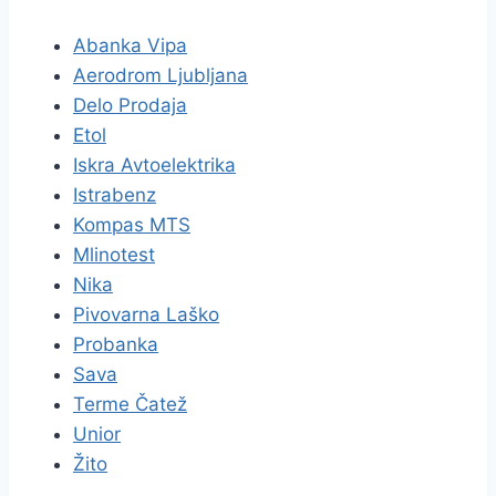
Abanka Vipa
Aerodrom Ljubljana
Delo Prodaja
Etol
Iskra Avtoelektrika
Istrabenz
Kompas MTS
Mlinotest
Nika
Pivovarna Laško
Probanka
Sava
Terme Čatež
Unior
Žito