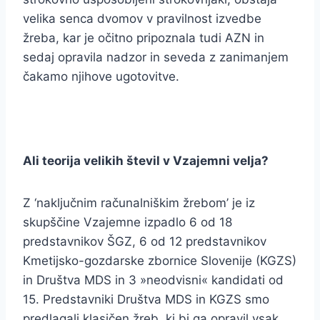
velika senca dvomov v pravilnost izvedbe
žreba, kar je očitno pripoznala tudi AZN in
sedaj opravila nadzor in seveda z zanimanjem
čakamo njihove ugotovitve.
Ali teorija velikih števil v Vzajemni velja?
Z ‘naključnim računalniškim žrebom’ je iz
skupščine Vzajemne izpadlo 6 od 18
predstavnikov ŠGZ, 6 od 12 predstavnikov
Kmetijsko-gozdarske zbornice Slovenije (KGZS)
in Društva MDS in 3 »neodvisni« kandidati od
15. Predstavniki Društva MDS in KGZS smo
predlagali klasičen žreb, ki bi ga opravil vsak