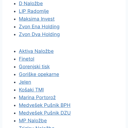
D Naložbe
LIP Radomlje
Maksima Invest
Zvon Ena Holding
Zvon Dva Holding
Aktiva Naložbe
Finetol
Gorenjski tisk
Goriške opekarne
Jelen
Košaki TMI
Marina Portorož
Medvešek Pušnik BPH
Medvešek Pušnik DZU
MP Naložbe