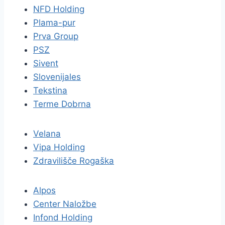
NFD Holding
Plama-pur
Prva Group
PSZ
Sivent
Slovenijales
Tekstina
Terme Dobrna
Velana
Vipa Holding
Zdravilišče Rogaška
Alpos
Center Naložbe
Infond Holding