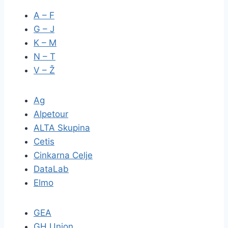
A – F
G – J
K – M
N – T
V – Ž
Ag
Alpetour
ALTA Skupina
Cetis
Cinkarna Celje
DataLab
Elmo
GEA
GH Union