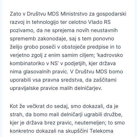
Zato v Društvu MDS Ministrstvo za gospodarski
razvoj in tehnologijo ter celotno Vlado RS
pozivamo, da ne sprejema novih neustavnih
sprememb zakonodaje, saj s tem ponovno
želijo grobo poseči v obstoječe predpise in to
verjetno zgolj z enim samim ciljem; ‘kadrovsko
kombinatoriko v NS’ v podjetjih, kjer država
nima glasovalnih pravic. V Društvu MDS bomo
uporabili vsa pravna sredstva, da zaščitami
upravljalske pravice malih delničarjev.
Kot že večkrat do sedaj, smo dokazali, da je
strah, da bomo mali delničarji ugrabili družbe,
kjer je država brez pravic, neutemeljen; to smo
konkretno dokazali na skupščini Telekoma