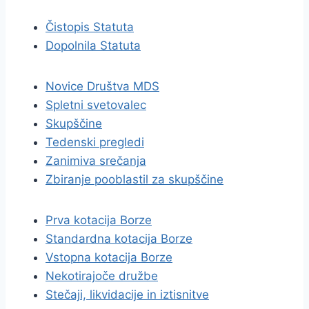
Čistopis Statuta
Dopolnila Statuta
Novice Društva MDS
Spletni svetovalec
Skupščine
Tedenski pregledi
Zanimiva srečanja
Zbiranje pooblastil za skupščine
Prva kotacija Borze
Standardna kotacija Borze
Vstopna kotacija Borze
Nekotirajoče družbe
Stečaji, likvidacije in iztisnitve