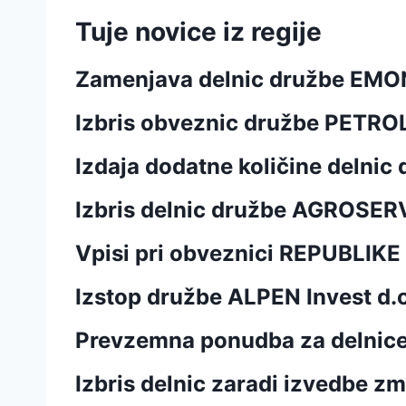
Tuje novice iz regije
Zamenjava delnic družbe EMON
Izbris obveznic družbe PETROL 
Izdaja dodatne količine delnic
Izbris delnic družbe AGROSERVI
Vpisi pri obveznici REPUBLIK
Izstop družbe ALPEN Invest d.o
Prevzemna ponudba za delnic
Izbris delnic zaradi izvedbe 