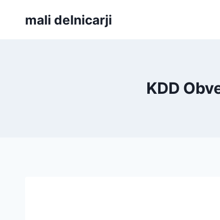
Skip
mali delnicarji
to
content
KDD Obves