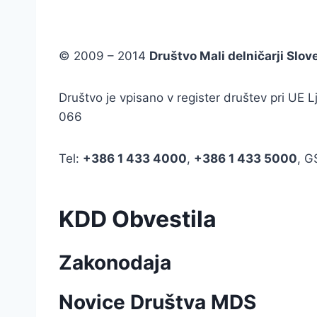
© 2009 – 2014
Društvo Mali delničarji Slov
Društvo je vpisano v register društev pri UE
066
Tel:
+386
1 433 4000
,
+386 1 433 5000
, 
KDD Obvestila
Zakonodaja
Novice Društva MDS