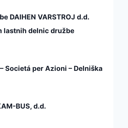
ružbe DAIHEN VARSTROJ d.d.
 lastnih delnic družbe
Societá per Azioni – Delniška
 KAM-BUS, d.d.