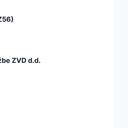
Z56)
užbe ZVD d.d.