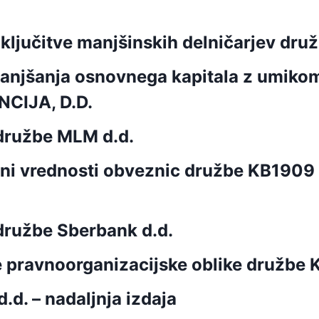
izključitve manjšinskih delničarjev d
manjšanja osnovnega kapitala z umikom
CIJA, D.D.
 družbe MLM d.d.
 vrednosti obveznic družbe KB1909 – 
 družbe Sberbank d.d.
e pravnoorganizacijske oblike družbe
.d. – nadaljnja izdaja