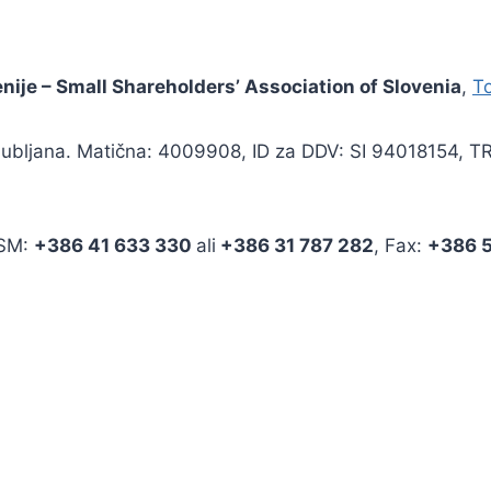
enije – Small Shareholders’ Association of Slovenia
,
To
 Ljubljana. Matična: 4009908, ID za DDV: SI 94018154, 
GSM:
+386 41 633 330
ali
+386 31 787 282
, Fax:
+386