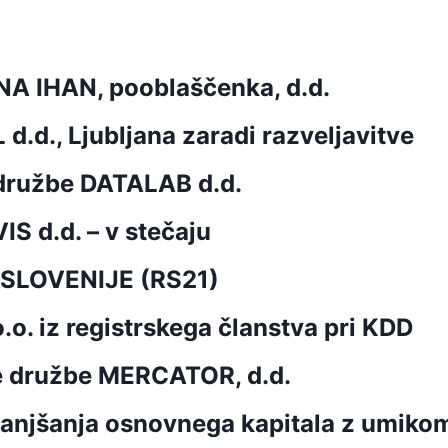
A IHAN, pooblaščenka, d.d.
d.d., Ljubljana zaradi razveljavitve
 družbe DATALAB d.d.
S d.d. – v stečaju
E SLOVENIJE (RS21)
.o. iz registrskega članstva pri KDD
e družbe MERCATOR, d.d.
zmanjšanja osnovnega kapitala z umik