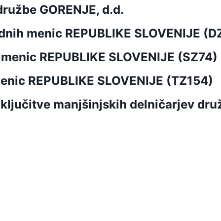
 družbe GORENJE, d.d.
ladnih menic REPUBLIKE SLOVENIJE (D
h menic REPUBLIKE SLOVENIJE (SZ74)
 menic REPUBLIKE SLOVENIJE (TZ154)
zključitve manjšinjskih delničarjev dr