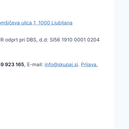
mšičeva ulica 1, 1000 Ljubljana
TRR odprt pri DBS, d.d: SI56 1910 0001 0204
59 923 165
, E-mail:
info@skupaj.si
.
Prijava.