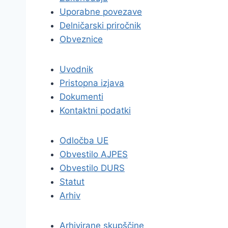
Uporabne povezave
Delničarski priročnik
Obveznice
Uvodnik
Pristopna izjava
Dokumenti
Kontaktni podatki
Odločba UE
Obvestilo AJPES
Obvestilo DURS
Statut
Arhiv
Arhivirane skupščine