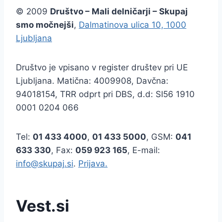
© 2009
Društvo – Mali delničarji – Skupaj
smo močnejši
,
Dalmatinova ulica 10, 1000
Ljubljana
Društvo je vpisano v register društev pri UE
Ljubljana. Matična: 4009908, Davčna:
94018154, TRR odprt pri DBS, d.d: SI56 1910
0001 0204 066
Tel:
01 433 4000
,
01 433 5000
, GSM:
041
633 330
, Fax:
059 923 165
, E-mail:
info@skupaj.si
.
Prijava.
Vest.si