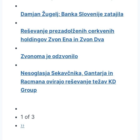
Damjan Žugelj: Banka Slovenije zatajila
Reševanje prezadolženih cerkvenih
holdingov Zvon Ena in Zvon Dva
Zvonoma je odzvonilo
Nesoglasja Sekavčnika, Gantarja in
Racmana ovirajo reševanje težav KD
Group
1 of 3
››