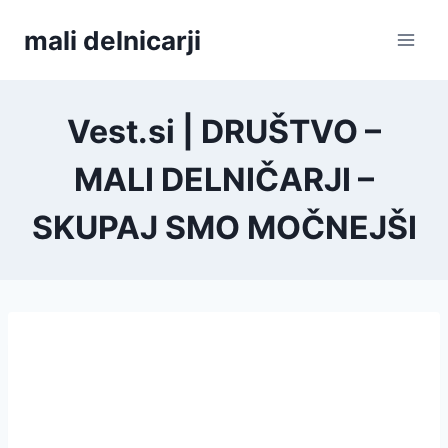
Skip
mali delnicarji
to
content
Vest.si | DRUŠTVO –
MALI DELNIČARJI –
SKUPAJ SMO MOČNEJŠI