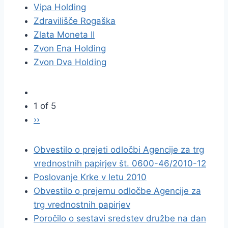
Vipa Holding
Zdravilišče Rogaška
Zlata Moneta II
Zvon Ena Holding
Zvon Dva Holding
1 of 5
››
Obvestilo o prejeti odločbi Agencije za trg
vrednostnih papirjev št. 0600-46/2010-12
Poslovanje Krke v letu 2010
Obvestilo o prejemu odločbe Agencije za
trg vrednostnih papirjev
Poročilo o sestavi sredstev družbe na dan