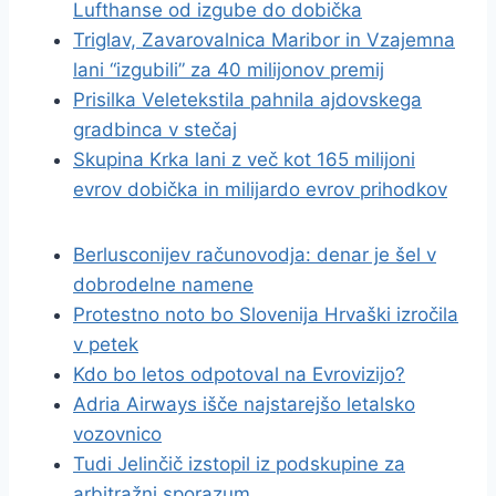
Lufthanse od izgube do dobička
Triglav, Zavarovalnica Maribor in Vzajemna
lani “izgubili” za 40 milijonov premij
Prisilka Veletekstila pahnila ajdovskega
gradbinca v stečaj
Skupina Krka lani z več kot 165 milijoni
evrov dobička in milijardo evrov prihodkov
Berlusconijev računovodja: denar je šel v
dobrodelne namene
Protestno noto bo Slovenija Hrvaški izročila
v petek
Kdo bo letos odpotoval na Evrovizijo?
Adria Airways išče najstarejšo letalsko
vozovnico
Tudi Jelinčič izstopil iz podskupine za
arbitražni sporazum