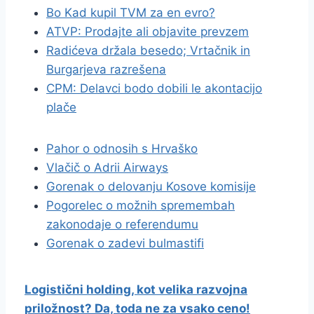
Bo Kad kupil TVM za en evro?
ATVP: Prodajte ali objavite prevzem
Radićeva držala besedo; Vrtačnik in
Burgarjeva razrešena
CPM: Delavci bodo dobili le akontacijo
plače
Pahor o odnosih s Hrvaško
Vlačič o Adrii Airways
Gorenak o delovanju Kosove komisije
Pogorelec o možnih spremembah
zakonodaje o referendumu
Gorenak o zadevi bulmastifi
Logistični holding, kot velika razvojna
priložnost? Da, toda ne za vsako ceno!