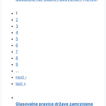
1
2
3
4
5
6
7
8
9
…
next ›
last »
Glasovalne pravice države zamrznjene