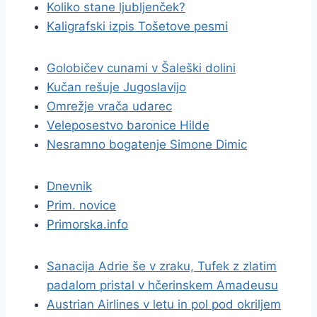
Koliko stane ljubljenček?
Kaligrafski izpis Tošetove pesmi
Golobičev cunami v Šaleški dolini
Kučan rešuje Jugoslavijo
Omrežje vrača udarec
Veleposestvo baronice Hilde
Nesramno bogatenje Simone Dimic
Dnevnik
Prim. novice
Primorska.info
Sanacija Adrie še v zraku, Tufek z zlatim
padalom pristal v hčerinskem Amadeusu
Austrian Airlines v letu in pol pod okriljem