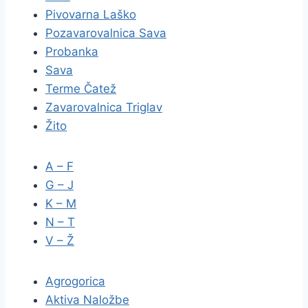
Pivovarna Laško
Pozavarovalnica Sava
Probanka
Sava
Terme Čatež
Zavarovalnica Triglav
Žito
A – F
G – J
K – M
N – T
V – Ž
Agrogorica
Aktiva Naložbe