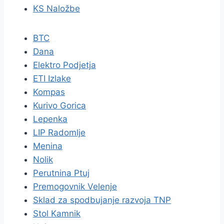
KS Naložbe
BTC
Dana
Elektro Podjetja
ETI Izlake
Kompas
Kurivo Gorica
Lepenka
LIP Radomlje
Menina
Nolik
Perutnina Ptuj
Premogovnik Velenje
Sklad za spodbujanje razvoja TNP
Stol Kamnik