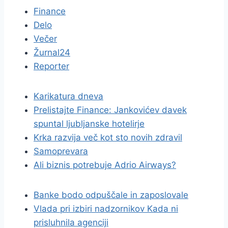
Finance
Delo
Večer
Žurnal24
Reporter
Karikatura dneva
Prelistajte Finance: Jankovićev davek
spuntal ljubljanske hotelirje
Krka razvija več kot sto novih zdravil
Samoprevara
Ali biznis potrebuje Adrio Airways?
Banke bodo odpuščale in zaposlovale
Vlada pri izbiri nadzornikov Kada ni
prisluhnila agenciji