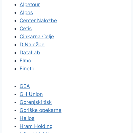
Alpetour
Alpos
Center Naložbe
Cetis
Cinkarna Celje
D Naložbe
DataLab
Elmo
Finetol
GEA
GH Union
Gorenjski tisk
Goriške opekarne
Helios
Hram Holding