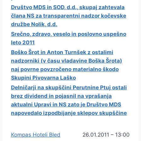
Društvo MDS in SOD, d.d., skupaj zahtevala
člana NS za transparentni nadzor kočevske
družbe Nolik, d.d.
Srečno, zdravo, veselo in poslovno uspešno
leto 2011
Boško Šrot in Anton Turnšek z ostalimi
nadzorniki (v času vladavine Boška Šrota)
naj povrne povzročeno materialno škodo
Skupini Pivovarna Laško
Delničarji na skupščini Perutnine Ptuj ostali
brez dividend in pojasnil na vprašanja
aktualni Upravi in NS zato je Društvo MDS
napovedalo izpodbijanje sklepov skupščine
Kompas Hoteli Bled
26.01.2011 – 13:00