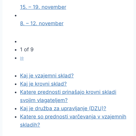
15. – 19. november
8. – 12. november
1 of 9
››
Kaj je vzajemni sklad?
Kaj je krovni sklad?
Katere prednosti prinašajo krovni skladi
svojim vlagateljem?
Kaj je družba za upravljanje (DZU)?
Katere so prednosti varčevanja v vzajemnih
skladih?