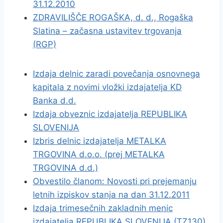
31.12.2010
ZDRAVILIŠČE ROGAŠKA, d. d., Rogaška
Slatina – začasna ustavitev trgovanja
(RGP)
Izdaja delnic zaradi povečanja osnovnega
kapitala z novimi vložki izdajatelja KD
Banka d.d.
Izdaja obveznic izdajatelja REPUBLIKA
SLOVENIJA
Izbris delnic izdajatelja METALKA
TRGOVINA d.o.o. (prej METALKA
TRGOVINA d.d.)
Obvestilo članom: Novosti pri prejemanju
letnih izpiskov stanja na dan 31.12.2011
Izdaja trimesečnih zakladnih menic
izdajatelja REPUBLIKA SLOVENIJA (TZ130)