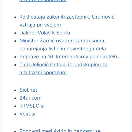
Kokl ostaja zakoniti zastopnik, Urumovič
vztraja pri svojem
Dalibor Volaš k Šerifu
Minister Žarnić ovaden zaradi suma
ponarejanja listin in nevestnega dela
Priprave na 16. Internautico v polnem teku
Tudi Jelinčič izstopil iz podskupine za
arbitražni sporazum
Siol.net
24ur.com
RTVSLO.si
Vest.si
Pogovori med Adrio in bankami se