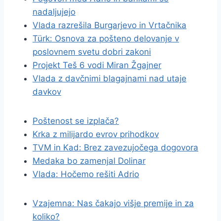
nadaljujejo
Vlada razrešila Burgarjevo in Vrtačnika
Türk: Osnova za pošteno delovanje v
poslovnem svetu dobri zakoni
Projekt Teš 6 vodi Miran Žgajner
Vlada z davčnimi blagajnami nad utaje
davkov
Poštenost se izplača?
Krka z milijardo evrov prihodkov
TVM in Kad: Brez zavezujočega dogovora
Medaka bo zamenjal Dolinar
Vlada: Hočemo rešiti Adrio
Vzajemna: Nas čakajo višje premije in za
koliko?