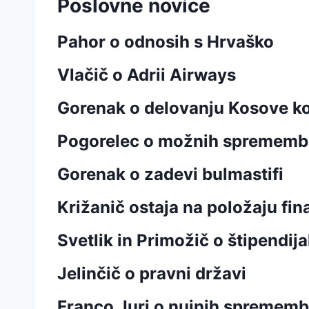
Poslovne novice
Pahor o odnosih s Hrvaško
Vlačič o Adrii Airways
Gorenak o delovanju Kosove ko
Pogorelec o možnih sprememb
Gorenak o zadevi bulmastifi
Križanič ostaja na položaju fi
Svetlik in Primožič o štipendij
Jelinčič o pravni državi
Franco Juri o nujnih spremem