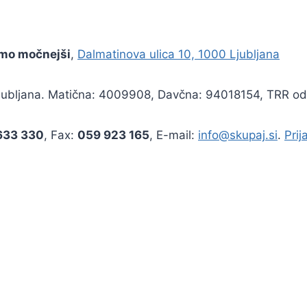
 smo močnejši
,
Dalmatinova ulica 10, 1000 Ljubljana
E Ljubljana. Matična: 4009908, Davčna: 94018154, TRR o
633 330
, Fax:
059 923 165
, E-mail:
info@skupaj.si
.
Prij