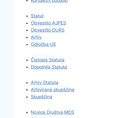
Kontaktni podatki
Statut
Obvestilo AJPES
Obvestilo DURS
Arhiv
Odločba UE
Čistopis Statuta
Dopolnila Statuta
Arhiv Statuta
Arhivirane skupščine
Skupščina
Novice Društva MDS