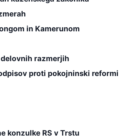
razmerah
 Kongom in Kamerunom
delovnih razmerjih
dpisov proti pokojninski reformi
e konzulke RS v Trstu