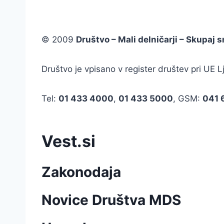
© 2009
Društvo – Mali delničarji – Skupaj
Društvo je vpisano v register društev pri U
Tel:
01 433 4000
,
01 433 5000
, GSM:
041 
Vest.si
Zakonodaja
Novice Društva MDS