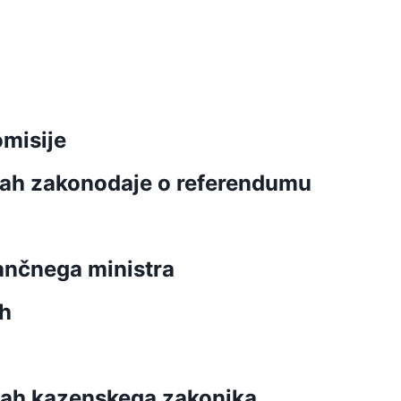
misije
ah zakonodaje o referendumu
nančnega ministra
ah
bah kazenskega zakonika