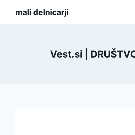
Skip
mali delnicarji
to
content
Vest.si | DRUŠT