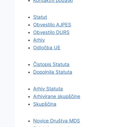
Kontaktni podatki
Statut
Obvestilo AJPES
Obvestilo DURS
Arhiv
Odločba UE
Čistopis Statuta
Dopolnila Statuta
Arhiv Statuta
Arhivirane skupščine
Skupščina
Novice Društva MDS