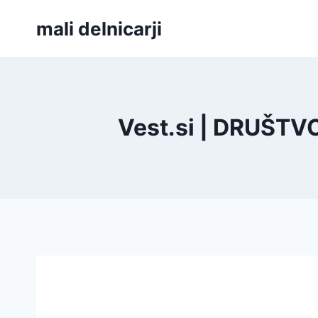
Skip
mali delnicarji
to
content
Vest.si | DRUŠT