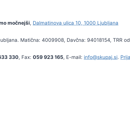
 smo močnejši
,
Dalmatinova ulica 10, 1000 Ljubljana
E Ljubljana. Matična: 4009908, Davčna: 94018154, TRR o
633 330
, Fax:
059 923 165
, E-mail:
info@skupaj.si
.
Prij