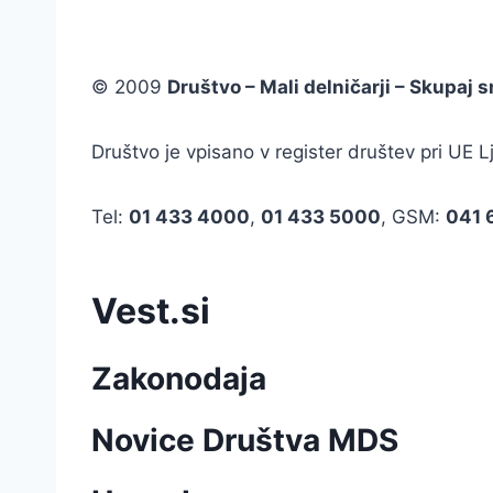
© 2009
Društvo – Mali delničarji – Skupaj
Društvo je vpisano v register društev pri U
Tel:
01 433 4000
,
01 433 5000
, GSM:
041 
Vest.si
Zakonodaja
Novice Društva MDS