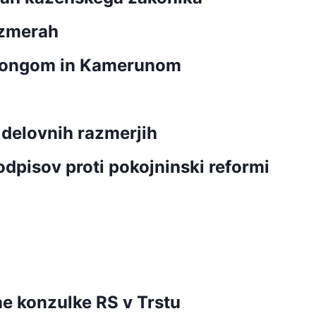
razmerah
 Kongom in Kamerunom
delovnih razmerjih
dpisov proti pokojninski reformi
e konzulke RS v Trstu