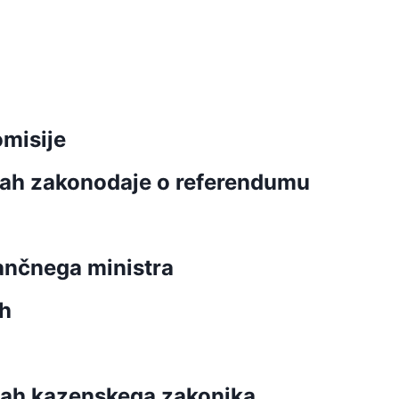
misije
ah zakonodaje o referendumu
nančnega ministra
ah
bah kazenskega zakonika