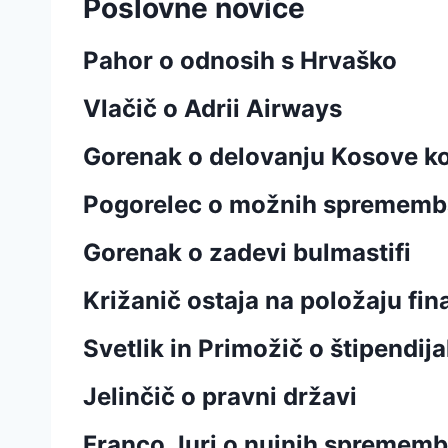
Poslovne novice
Pahor o odnosih s Hrvaško
Vlačič o Adrii Airways
Gorenak o delovanju Kosove ko
Pogorelec o možnih sprememb
Gorenak o zadevi bulmastifi
Križanič ostaja na položaju fi
Svetlik in Primožič o štipendij
Jelinčič o pravni državi
Franco Juri o nujnih spremem