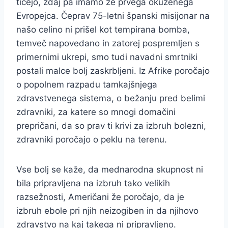
tičejo, zdaj pa imamo že prvega okuženega
Evropejca. Čeprav 75-letni španski misijonar na
našo celino ni prišel kot tempirana bomba,
temveč napovedano in zatorej pospremljen s
primernimi ukrepi, smo tudi navadni smrtniki
postali malce bolj zaskrbljeni. Iz Afrike poročajo
o popolnem razpadu tamkajšnjega
zdravstvenega sistema, o bežanju pred belimi
zdravniki, za katere so mnogi domačini
prepričani, da so prav ti krivi za izbruh bolezni,
zdravniki poročajo o peklu na terenu.
Vse bolj se kaže, da mednarodna skupnost ni
bila pripravljena na izbruh tako velikih
razsežnosti, Američani že poročajo, da je
izbruh ebole pri njih neizogiben in da njihovo
zdravstvo na kaj takega ni pripravljeno.