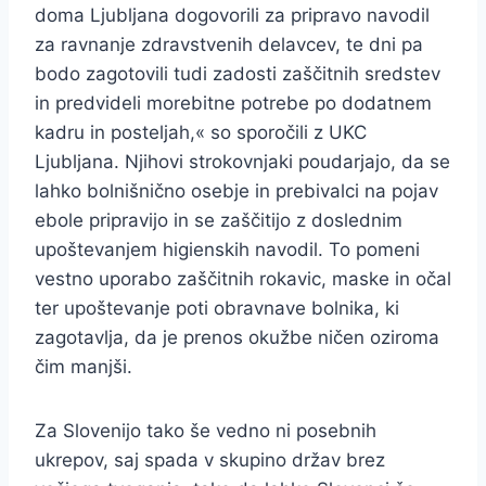
doma Ljubljana dogovorili za pripravo navodil
za ravnanje zdravstvenih delavcev, te dni pa
bodo zagotovili tudi zadosti zaščitnih sredstev
in predvideli morebitne potrebe po dodatnem
kadru in posteljah,« so sporočili z UKC
Ljubljana. Njihovi strokovnjaki poudarjajo, da se
lahko bolnišnično osebje in prebivalci na pojav
ebole pripravijo in se zaščitijo z doslednim
upoštevanjem higienskih navodil. To pomeni
vestno uporabo zaščitnih rokavic, maske in očal
ter upoštevanje poti obravnave bolnika, ki
zagotavlja, da je prenos okužbe ničen oziroma
čim manjši.
Za Slovenijo tako še vedno ni posebnih
ukrepov, saj spada v skupino držav brez