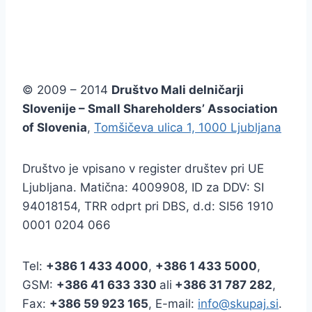
© 2009 – 2014
Društvo Mali delničarji
Slovenije – Small Shareholders’ Association
of Slovenia
,
Tomšičeva ulica 1, 1000 Ljubljana
Društvo je vpisano v register društev pri UE
Ljubljana. Matična: 4009908, ID za DDV: SI
94018154, TRR odprt pri DBS, d.d: SI56 1910
0001 0204 066
Tel:
+386
1 433 4000
,
+386 1 433 5000
,
GSM:
+386 41 633 330
ali
+386 31 787 282
,
Fax:
+386
59 923 165
, E-mail:
info@skupaj.si
.