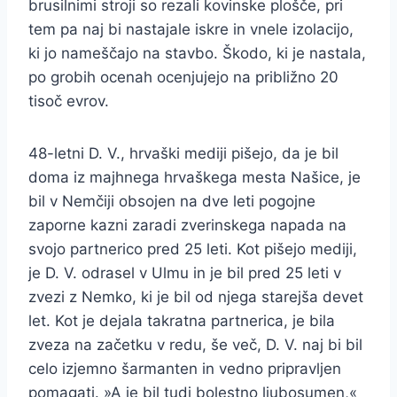
brusilnimi stroji so rezali kovinske plošče, pri
tem pa naj bi nastajale iskre in vnele izolacijo,
ki jo nameščajo na stavbo. Škodo, ki je nastala,
po grobih ocenah ocenjujejo na približno 20
tisoč evrov.
48-letni D. V., hrvaški mediji pišejo, da je bil
doma iz majhnega hrvaškega mesta Našice, je
bil v Nemčiji obsojen na dve leti pogojne
zaporne kazni zaradi zverinskega napada na
svojo partnerico pred 25 leti. Kot pišejo mediji,
je D. V. odrasel v Ulmu in je bil pred 25 leti v
zvezi z Nemko, ki je bil od njega starejša devet
let. Kot je dejala takratna partnerica, je bila
zveza na začetku v redu, še več, D. V. naj bi bil
celo izjemno šarmanten in vedno pripravljen
pomagati. »A je bil tudi bolestno ljubosumen,«