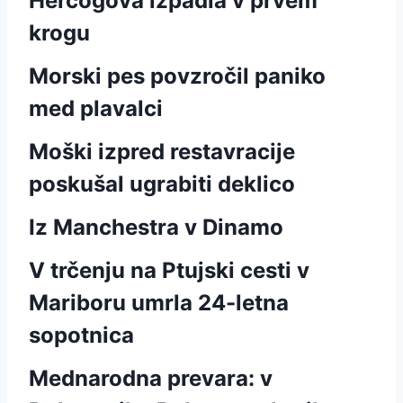
Hercogova izpadla v prvem
krogu
Morski pes povzročil paniko
med plavalci
Moški izpred restavracije
poskušal ugrabiti deklico
Iz Manchestra v Dinamo
V trčenju na Ptujski cesti v
Mariboru umrla 24-letna
sopotnica
Mednarodna prevara: v