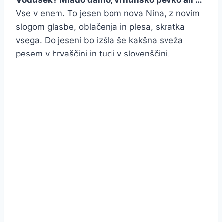
Vodušek? Mlado damo, vrhunsko pevko ali …
Vse v enem. To jesen bom nova Nina, z novim
slogom glasbe, oblačenja in plesa, skratka
vsega. Do jeseni bo izšla še kakšna sveža
pesem v hrvaščini in tudi v slovenščini.