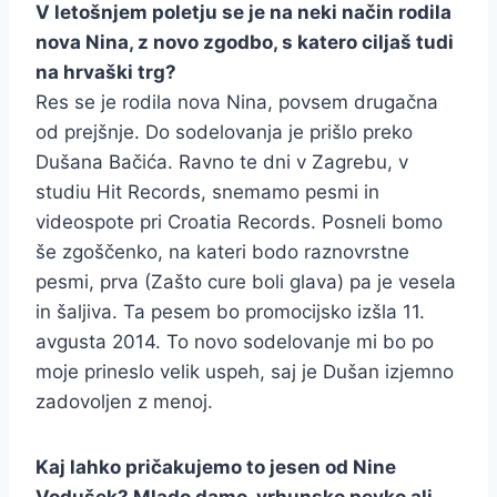
V letošnjem poletju se je na neki način rodila
nova Nina, z novo zgodbo, s katero ciljaš tudi
na hrvaški trg?
Res se je rodila nova Nina, povsem drugačna
od prejšnje. Do sodelovanja je prišlo preko
Dušana Bačića. Ravno te dni v Zagrebu, v
studiu Hit Records, snemamo pesmi in
videospote pri Croatia Records. Posneli bomo
še zgoščenko, na kateri bodo raznovrstne
pesmi, prva (Zašto cure boli glava) pa je vesela
in šaljiva. Ta pesem bo promocijsko izšla 11.
avgusta 2014. To novo sodelovanje mi bo po
moje prineslo velik uspeh, saj je Dušan izjemno
zadovoljen z menoj.
Kaj lahko pričakujemo to jesen od Nine