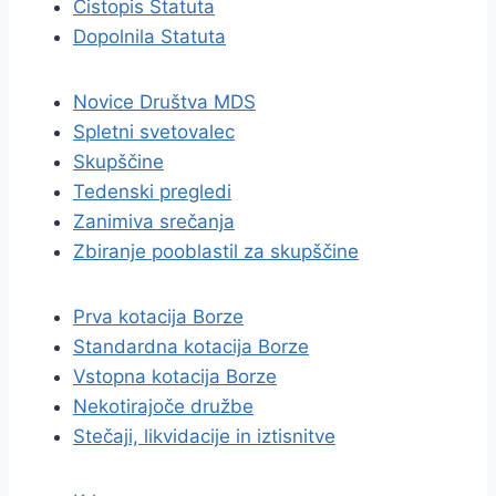
Čistopis Statuta
Dopolnila Statuta
Novice Društva MDS
Spletni svetovalec
Skupščine
Tedenski pregledi
Zanimiva srečanja
Zbiranje pooblastil za skupščine
Prva kotacija Borze
Standardna kotacija Borze
Vstopna kotacija Borze
Nekotirajoče družbe
Stečaji, likvidacije in iztisnitve