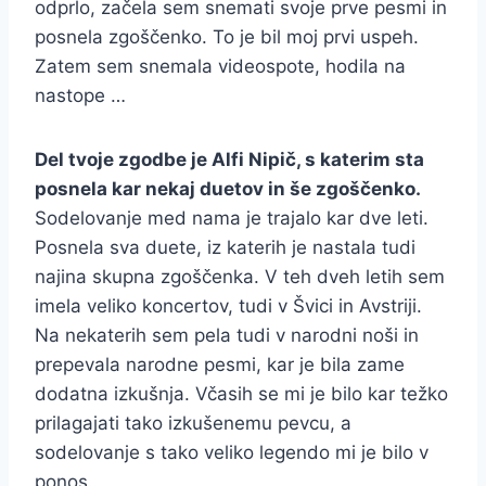
odprlo, začela sem snemati svoje prve pesmi in
posnela zgoščenko. To je bil moj prvi uspeh.
Zatem sem snemala videospote, hodila na
nastope …
Del tvoje zgodbe je Alfi Nipič, s katerim sta
posnela kar nekaj duetov in še zgoščenko.
Sodelovanje med nama je trajalo kar dve leti.
Posnela sva duete, iz katerih je nastala tudi
najina skupna zgoščenka. V teh dveh letih sem
imela veliko koncertov, tudi v Švici in Avstriji.
Na nekaterih sem pela tudi v narodni noši in
prepevala narodne pesmi, kar je bila zame
dodatna izkušnja. Včasih se mi je bilo kar težko
prilagajati tako izkušenemu pevcu, a
sodelovanje s tako veliko legendo mi je bilo v
ponos.