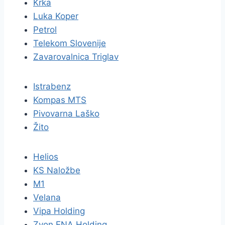
Krka
Luka Koper
Petrol
Telekom Slovenije
Zavarovalnica Triglav
Istrabenz
Kompas MTS
Pivovarna Laško
Žito
Helios
KS Naložbe
M1
Velana
Vipa Holding
Zvon ENA Holding