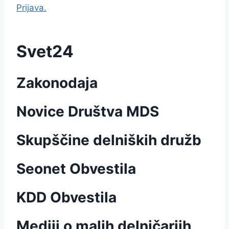
Prijava.
Svet24
Zakonodaja
Novice Društva MDS
Skupščine delniških družb
Seonet Obvestila
KDD Obvestila
Mediji o malih delničarjih