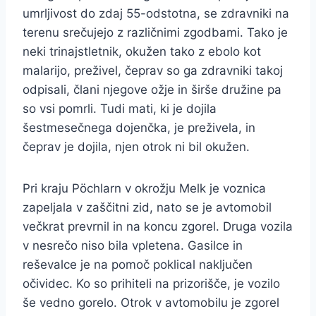
umrljivost do zdaj 55-odstotna, se zdravniki na
terenu srečujejo z različnimi zgodbami. Tako je
neki trinajstletnik, okužen tako z ebolo kot
malarijo, preživel, čeprav so ga zdravniki takoj
odpisali, člani njegove ožje in širše družine pa
so vsi pomrli. Tudi mati, ki je dojila
šestmesečnega dojenčka, je preživela, in
čeprav je dojila, njen otrok ni bil okužen.
Pri kraju Pöchlarn v okrožju Melk je voznica
zapeljala v zaščitni zid, nato se je avtomobil
večkrat prevrnil in na koncu zgorel. Druga vozila
v nesrečo niso bila vpletena. Gasilce in
reševalce je na pomoč poklical naključen
očividec. Ko so prihiteli na prizorišče, je vozilo
še vedno gorelo. Otrok v avtomobilu je zgorel