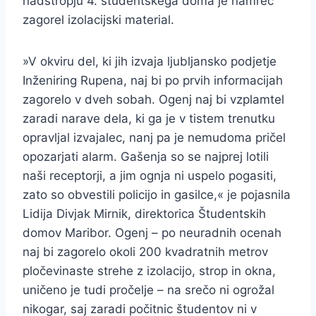
nadstropju 4. študentskega doma je namreč
zagorel izolacijski material.
»V okviru del, ki jih izvaja ljubljansko podjetje
Inženiring Rupena, naj bi po prvih informacijah
zagorelo v dveh sobah. Ogenj naj bi vzplamtel
zaradi narave dela, ki ga je v tistem trenutku
opravljal izvajalec, nanj pa je nemudoma pričel
opozarjati alarm. Gašenja so se najprej lotili
naši receptorji, a jim ognja ni uspelo pogasiti,
zato so obvestili policijo in gasilce,« je pojasnila
Lidija Divjak Mirnik, direktorica Študentskih
domov Maribor. Ogenj – po neuradnih ocenah
naj bi zagorelo okoli 200 kvadratnih metrov
pločevinaste strehe z izolacijo, strop in okna,
uničeno je tudi pročelje – na srečo ni ogrožal
nikogar, saj zaradi počitnic študentov ni v