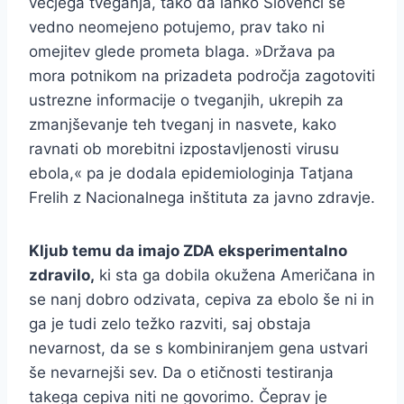
večjega tveganja, tako da lahko Slovenci še
vedno neomejeno potujemo, prav tako ni
omejitev glede prometa blaga. »Država pa
mora potnikom na prizadeta področja zagotoviti
ustrezne informacije o tveganjih, ukrepih za
zmanjševanje teh tveganj in nasvete, kako
ravnati ob morebitni izpostavljenosti virusu
ebola,« pa je dodala epidemiologinja Tatjana
Frelih z Nacionalnega inštituta za javno zdravje.
Kljub temu da imajo ZDA eksperimentalno
zdravilo,
ki sta ga dobila okužena Američana in
se nanj dobro odzivata, cepiva za ebolo še ni in
ga je tudi zelo težko razviti, saj obstaja
nevarnost, da se s kombiniranjem gena ustvari
še nevarnejši sev. Da o etičnosti testiranja
takega cepiva niti ne govorimo. Čeprav je