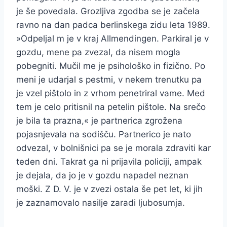
je še povedala. Grozljiva zgodba se je začela
ravno na dan padca berlinskega zidu leta 1989.
»Odpeljal m je v kraj Allmendingen. Parkiral je v
gozdu, mene pa zvezal, da nisem mogla
pobegniti. Mučil me je psihološko in fizično. Po
meni je udarjal s pestmi, v nekem trenutku pa
je vzel pištolo in z vrhom penetriral vame. Med
tem je celo pritisnil na petelin pištole. Na srečo
je bila ta prazna,« je partnerica zgrožena
pojasnjevala na sodišču. Partnerico je nato
odvezal, v bolnišnici pa se je morala zdraviti kar
teden dni. Takrat ga ni prijavila policiji, ampak
je dejala, da jo je v gozdu napadel neznan
moški. Z D. V. je v zvezi ostala še pet let, ki jih
je zaznamovalo nasilje zaradi ljubosumja.