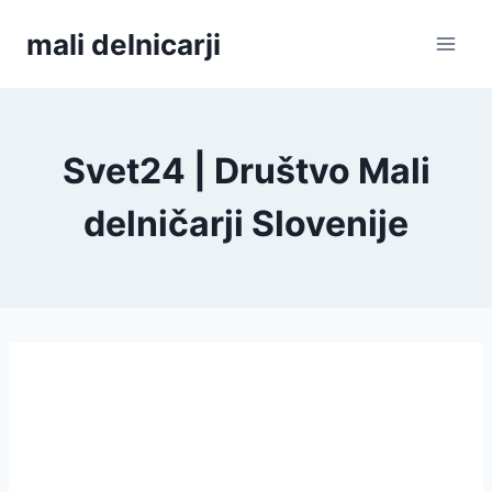
Skip
mali delnicarji
to
content
Svet24 | Društvo Mali
delničarji Slovenije