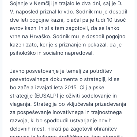
Sojenje v Nemčiji je trajalo le dva dni, saj je D.
V. naposled priznal krivdo. Sodnik mu je dosodil
dve leti pogojne kazni, plačal pa je tudi 10 tisoč
evrov kazni in si s tem zagotovil, da se lahko
vrne na Hrvaško. Sodnik mu je dosodil pogojno
kazen zato, ker je s priznanjem pokazal, da je
psihološko in socialno napredoval.
Javno posvetovanje je temelj za potrditev
posvetovalnega dokumenta o strategiji, ki se
bo začela izvajati leta 2015. Cilj alpske
strategije (EUSALP) je oživiti sodelovanje in
vlaganja. Strategija bo vključevala prizadevanja
za pospeševanje inovativnega in trajnostnega
razvoja, ki bo spodbudil ustvarjanje novih
delovnih mest, hkrati pa zagotovil ohranitev