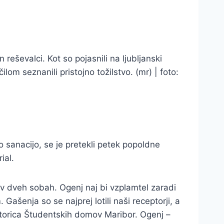
reševalci. Kot so pojasnili na ljubljanski
om seznanili pristojno tožilstvo. (mr) | foto:
 sanacijo, se je pretekli petek popoldne
ial.
lo v dveh sobah. Ogenj naj bi vzplamtel zaradi
Gašenja so se najprej lotili naši receptorji, a
irektorica Študentskih domov Maribor. Ogenj –