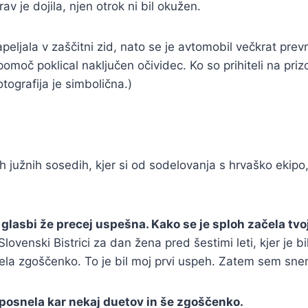
v je dojila, njen otrok ni bil okužen.
apeljala v zaščitni zid, nato se je avtomobil večkrat prev
pomoč poklical naključen očividec. Ko so prihiteli na priz
tografija je simbolična.)
h južnih sosedih, kjer si od sodelovanja s hrvaško ekip
v glasbi že precej uspešna. Kako se je sploh začela tv
ovenski Bistrici za dan žena pred šestimi leti, kjer je bil
ela zgoščenko. To je bil moj prvi uspeh. Zatem sem sne
a posnela kar nekaj duetov in še zgoščenko.