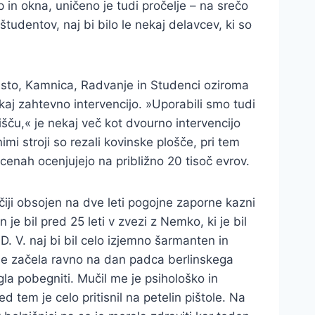
 in okna, uničeno je tudi pročelje – na srečo
tudentov, naj bi bilo le nekaj delavcev, ki so
 mesto, Kamnica, Radvanje in Studenci oziroma
kaj zahtevno intervencijo. »Uporabili smo tudi
išču,« je nekaj več kot dvourno intervencijo
imi stroji so rezali kovinske plošče, pri tem
ocenah ocenjujejo na približno 20 tisoč evrov.
čiji obsojen na dve leti pogojne zaporne kazni
je bil pred 25 leti v zvezi z Nemko, ki je bil
D. V. naj bi bil celo izjemno šarmanten in
 je začela ravno na dan padca berlinskega
la pobegniti. Mučil me je psihološko in
d tem je celo pritisnil na petelin pištole. Na