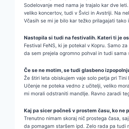
Sodelovanje med nama je trajalo kar dve leti.
veliko koncertov, tudi v Švici in Avstriji. Na
Včasih se mi je bilo kar težko prilagajati tak
Nastopila si tudi na festivalih. Kateri ti je
Festival FeNS, ki je potekal v Kopru. Samo z
da sem prejela ogromno pohval in tudi sama 
Če se ne motim, se tudi glasbeno izpopolnjuj
Že štiri leta obiskujem vaje solo petja pri T
Učenje ne poteka vedno z učitelji, veliko mora
mi morali odstraniti mandlje. Ravno zaradi t
Kaj pa sicer počneš v prostem času, ko ne
Trenutno nimam skoraj nič prostega časa, saj
da pomagam staršem ipd. Zelo rada pa tudi n