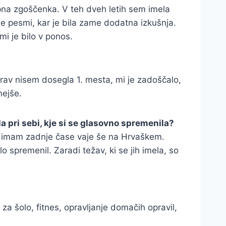
upna zgoščenka. V teh dveh letih sem imela
dne pesmi, kar je bila zame dodatna izkušnja.
mi je bilo v ponos.
prav nisem dosegla 1. mesta, mi je zadoščalo,
nejše.
a pri sebi, kje si se glasovno spremenila?
ega imam zadnje čase vaje še na Hrvaškem.
o spremenil. Zaradi težav, ki se jih imela, so
a šolo, fitnes, opravljanje domačih opravil,