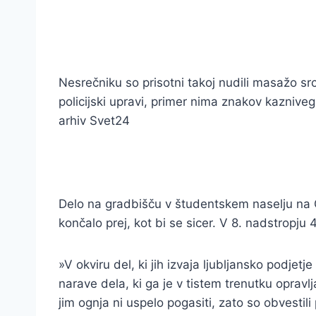
Nesrečniku so prisotni takoj nudili masažo srca
policijski upravi, primer nima znakov kazniveg
arhiv Svet24
Delo na gradbišču v študentskem naselju na Go
končalo prej, kot bi se sicer. V 8. nadstropju
»V okviru del, ki jih izvaja ljubljansko podje
narave dela, ki ga je v tistem trenutku opravlj
jim ognja ni uspelo pogasiti, zato so obvestili