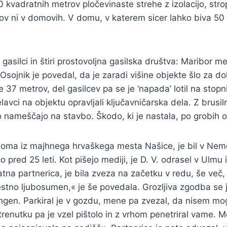
kvadratnih metrov pločevinaste strehe z izolacijo, strop
tov ni v domovih. V domu, v katerem sicer lahko biva 50 š
i gasilci in štiri prostovoljna gasilska društva: Maribor
Osojnik je povedal, da je zaradi višine objekte šlo za do
 37 metrov, del gasilcev pa se je ‘napada’ lotil na stopn
lavci na objektu opravljali ključavničarska dela. Z brusiln
i jo nameščajo na stavbo. Škodo, ki je nastala, po grobih 
bil doma iz majhnega hrvaškega mesta Našice, je bil v Nem
red 25 leti. Kot pišejo mediji, je D. V. odrasel v Ulmu in 
atna partnerica, je bila zveza na začetku v redu, še več, 
olestno ljubosumen,« je še povedala. Grozljiva zgodba se
ingen. Parkiral je v gozdu, mene pa zvezal, da nisem mog
renutku pa je vzel pištolo in z vrhom penetriral vame. Me