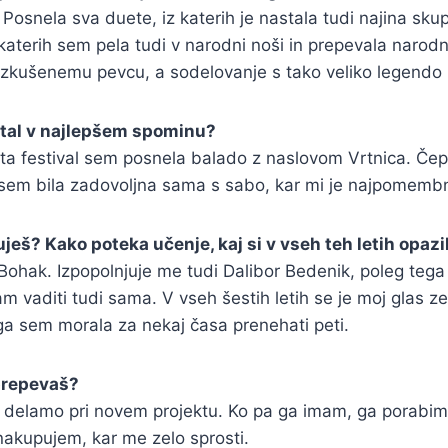
 Posnela sva duete, iz katerih je nastala tudi najina sk
 nekaterih sem pela tudi v narodni noši in prepevala naro
o izkušenemu pevcu, a sodelovanje s tako veliko legendo 
 ostal v najlepšem spominu?
a ta festival sem posnela balado z naslovom Vrtnica. Če
sem bila zadovoljna sama s sabo, kar mi je najpomemb
eš? Kako poteka učenje, kaj si v vseh teh letih opazil
ini Bohak. Izpopolnjuje me tudi Dalibor Bedenik, poleg t
m vaditi tudi sama. V vseh šestih letih se je moj glas zel
ega sem morala za nekaj časa prenehati peti.
 prepevaš?
 delamo pri novem projektu. Ko pa ga imam, ga porabim z
akupujem, kar me zelo sprosti.