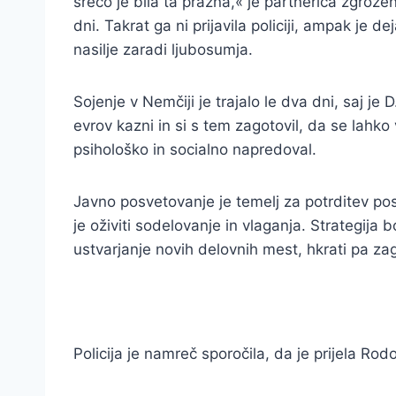
srečo je bila ta prazna,« je partnerica zgrože
dni. Takrat ga ni prijavila policiji, ampak je d
nasilje zaradi ljubosumja.
Sojenje v Nemčiji je trajalo le dva dni, saj je
evrov kazni in si s tem zagotovil, da se lahk
psihološko in socialno napredoval.
Javno posvetovanje je temelj za potrditev pos
je oživiti sodelovanje in vlaganja. Strategija
ustvarjanje novih delovnih mest, hkrati pa za
Policija je namreč sporočila, da je prijela Rod