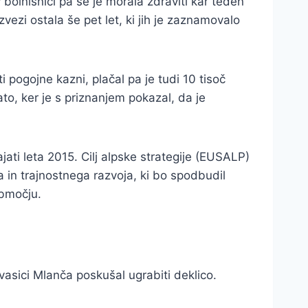
 bolnišnici pa se je morala zdraviti kar teden
zvezi ostala še pet let, ki jih je zaznamovalo
ti pogojne kazni, plačal pa je tudi 10 tisoč
to, ker je s priznanjem pokazal, da je
ati leta 2015. Cilj alpske strategije (EUSALP)
a in trajnostnega razvoja, ki bo spodbudil
območju.
v vasici Mlanča poskušal ugrabiti deklico.