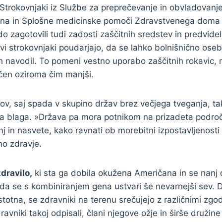
Strokovnjaki iz Službe za preprečevanje in obvladovanje
jana in Splošne medicinske pomoči Zdravstvenega doma L
do zagotovili tudi zadosti zaščitnih sredstev in predvid
vi strokovnjaki poudarjajo, da se lahko bolnišnično osebj
h navodil. To pomeni vestno uporabo zaščitnih rokavic, 
ičen oziroma čim manjši.
pov, saj spada v skupino držav brez večjega tveganja, 
a blaga. »Država pa mora potnikom na prizadeta področj
j in nasvete, kako ravnati ob morebitni izpostavljenosti
no zdravje.
dravilo,
ki sta ga dobila okužena Američana in se nanj d
, da se s kombiniranjem gena ustvari še nevarnejši sev. Da
otna, se zdravniki na terenu srečujejo z različnimi zgod
avniki takoj odpisali, člani njegove ožje in širše družine 