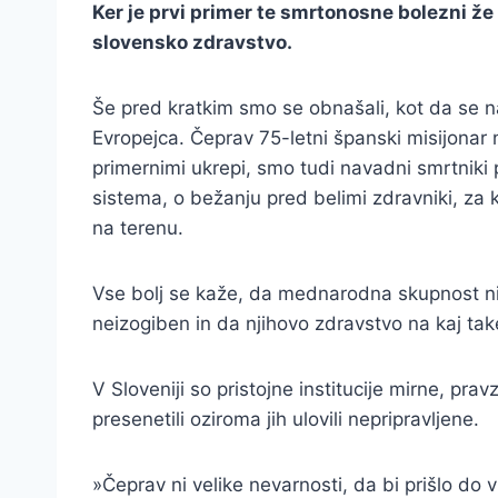
Ker je prvi primer te smrtonosne bolezni ž
slovensko zdravstvo.
Še pred kratkim smo se obnašali, kot da se n
Evropejca. Čeprav 75-letni španski misijonar
primernimi ukrepi, smo tudi navadni smrtniki
sistema, o bežanju pred belimi zdravniki, za k
na terenu.
Vse bolj se kaže, da mednarodna skupnost ni bi
neizogiben in da njihovo zdravstvo na kaj take
V Sloveniji so pristojne institucije mirne, pr
presenetili oziroma jih ulovili nepripravljene.
»Čeprav ni velike nevarnosti, da bi prišlo do