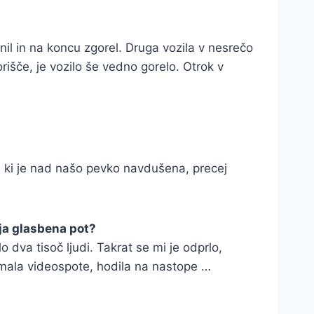
rnil in na koncu zgorel. Druga vozila v nesrečo
orišče, je vozilo še vedno gorelo. Otrok v
o, ki je nad našo pevko navdušena, precej
oja glasbena pot?
o dva tisoč ljudi. Takrat se mi je odprlo,
mala videospote, hodila na nastope …