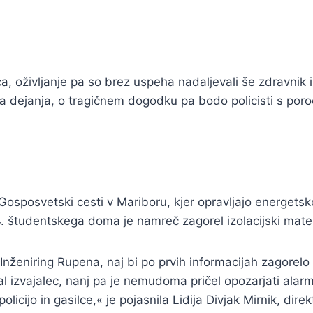
, oživljanje pa so brez uspeha nadaljevali še zdravnik in 
a dejanja, o tragičnem dogodku pa bodo policisti s poročil
sposvetski cesti v Mariboru, kjer opravljajo energetsko
 4. študentskega doma je namreč zagorel izolacijski mater
tje Inženiring Rupena, naj bi po prvih informacijah zagore
al izvajalec, nanj pa je nemudoma pričel opozarjati alarm. 
 policijo in gasilce,« je pojasnila Lidija Divjak Mirnik, d