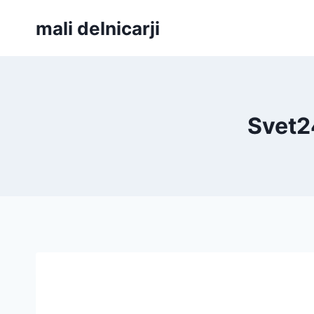
Skip
mali delnicarji
to
content
Svet24