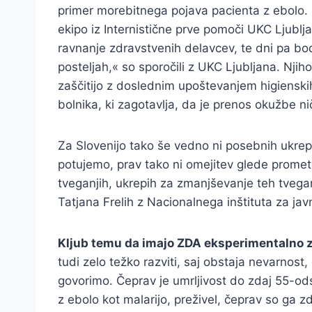
primer morebitnega pojava pacienta z ebolo. 
ekipo iz Internistične prve pomoči UKC Ljubl
ravnanje zdravstvenih delavcev, te dni pa bo
posteljah,« so sporočili z UKC Ljubljana. Njiho
zaščitijo z doslednim upoštevanjem higienski
bolnika, ki zagotavlja, da je prenos okužbe n
Za Slovenijo tako še vedno ni posebnih ukre
potujemo, prav tako ni omejitev glede promet
tveganjih, ukrepih za zmanjševanje teh tvegan
Tatjana Frelih z Nacionalnega inštituta za jav
Kljub temu da imajo ZDA eksperimentalno z
tudi zelo težko razviti, saj obstaja nevarnost
govorimo. Čeprav je umrljivost do zdaj 55-odst
z ebolo kot malarijo, preživel, čeprav so ga zdr