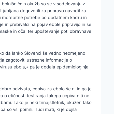
 bolnišničnih okužb so se v sodelovanju z
jubljana dogovorili za pripravo navodil za
eli morebitne potrebe po dodatnem kadru in
e in prebivalci na pojav ebole pripravijo in se
maske in očal ter upoštevanje poti obravnave
tako da lahko Slovenci še vedno neomejeno
a zagotoviti ustrezne informacije o
 virusu ebola,« pa je dodala epidemiologinja
obro odzivata, cepiva za ebolo še ni in ga je
 o etičnosti testiranja takega cepiva niti ne
bami. Tako je neki trinajstletnik, okužen tako
pa so vsi pomrli. Tudi mati, ki je dojila