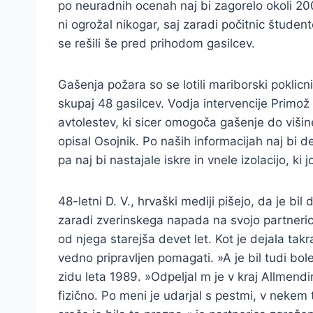
po neuradnih ocenah naj bi zagorelo okoli 200 
ni ogrožal nikogar, saj zaradi počitnic študen
se rešili še pred prihodom gasilcev.
Gašenja požara so se lotili mariborski poklicn
skupaj 48 gasilcev. Vodja intervencije Primož 
avtolestev, ki sicer omogoča gašenje do višine
opisal Osojnik. Po naših informacijah naj bi de
pa naj bi nastajale iskre in vnele izolacijo, k
48-letni D. V., hrvaški mediji pišejo, da je 
zaradi zverinskega napada na svojo partnerico p
od njega starejša devet let. Kot je dejala takr
vedno pripravljen pomagati. »A je bil tudi b
zidu leta 1989. »Odpeljal m je v kraj Allmend
fizično. Po meni je udarjal s pestmi, v nekem t