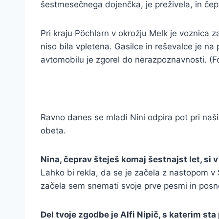
šestmesečnega dojenčka, je preživela, in čepra
Pri kraju Pöchlarn v okrožju Melk je voznica z
niso bila vpletena. Gasilce in reševalce je na 
avtomobilu je zgorel do nerazpoznavnosti. (Fo
Ravno danes se mladi Nini odpira pot pri naši
obeta.
Nina, čeprav šteješ komaj šestnajst let, si 
Lahko bi rekla, da se je začela z nastopom v Sl
začela sem snemati svoje prve pesmi in posn
Del tvoje zgodbe je Alfi Nipič, s katerim st