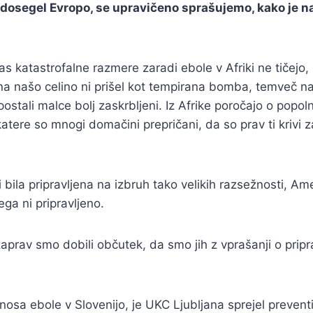
e dosegel Evropo, se upravičeno sprašujemo, kako je 
as katastrofalne razmere zaradi ebole v Afriki ne tičej
 na našo celino ni prišel kot tempirana bomba, temveč n
 postali malce bolj zaskrbljeni. Iz Afrike poročajo o p
atere so mnogi domačini prepričani, da so prav ti krivi z
la pripravljena na izbruh tako velikih razsežnosti, Amer
ga ni pripravljeno.
avzaprav smo dobili občutek, da smo jih z vprašanji o prip
 vnosa ebole v Slovenijo, je UKC Ljubljana sprejel preven