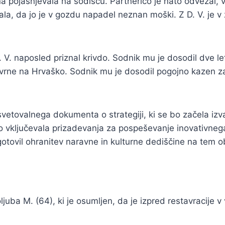
na pojasnjevala na sodišču. Partnerico je nato odvezal, v
ejala, da jo je v gozdu napadel neznan moški. Z D. V. je v 
 D. V. naposled priznal krivdo. Sodnik mu je dosodil dve le
o vrne na Hrvaško. Sodnik mu je dosodil pogojno kazen za
vetovalnega dokumenta o strategiji, ki se bo začela izvaj
 bo vključevala prizadevanja za pospeševanje inovativneg
gotovil ohranitev naravne in kulturne dediščine na tem 
oljuba M. (64), ki je osumljen, da je izpred restavracije 