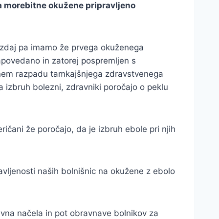
na morebitne okužene pripravljeno
o, zdaj pa imamo že prvega okuženega
apovedano in zatorej pospremljen s
opolnem razpadu tamkajšnjega zdravstvenega
a izbruh bolezni, zdravniki poročajo o peklu
ičani že poročajo, da je izbruh ebole pri njih
ravljenosti naših bolnišnic na okužene z ebolo
tivna načela in pot obravnave bolnikov za