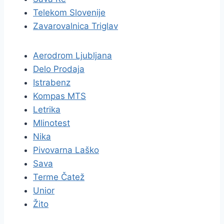
Telekom Slovenije
Zavarovalnica Triglav
Aerodrom Ljubljana
Delo Prodaja
Istrabenz
Kompas MTS
Letrika
Mlinotest
Nika
Pivovarna Laško
Sava
Terme Čatež
Unior
Žito