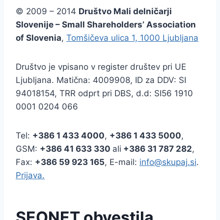
© 2009 – 2014
Društvo Mali delničarji
Slovenije – Small Shareholders’ Association
of Slovenia
,
Tomšičeva ulica 1, 1000 Ljubljana
Društvo je vpisano v register društev pri UE
Ljubljana. Matična: 4009908, ID za DDV: SI
94018154, TRR odprt pri DBS, d.d: SI56 1910
0001 0204 066
Tel:
+386
1 433 4000
,
+386 1 433 5000
,
GSM:
+386 41 633 330
ali
+386 31 787 282
,
Fax:
+386
59 923 165
, E-mail:
info@skupaj.si
.
Prijava.
SEONET obvestila