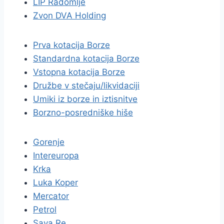
LIP Radomlje
Zvon DVA Holding
Prva kotacija Borze
Standardna kotacija Borze
Vstopna kotacija Borze
Družbe v stečaju/likvidaciji
Umiki iz borze in iztisnitve
Borzno-posredniške hiše
Gorenje
Intereuropa
Krka
Luka Koper
Mercator
Petrol
Sava Re