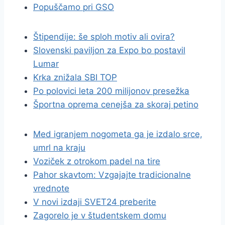
Popuščamo pri GSO
Štipendije: še sploh motiv ali ovira?
Slovenski paviljon za Expo bo postavil
Lumar
Krka znižala SBI TOP
Po polovici leta 200 milijonov presežka
Športna oprema cenejša za skoraj petino
Med igranjem nogometa ga je izdalo srce,
umrl na kraju
Voziček z otrokom padel na tire
Pahor skavtom: Vzgajajte tradicionalne
vrednote
V novi izdaji SVET24 preberite
Zagorelo je v študentskem domu