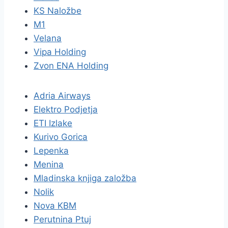
KS Naložbe
M1
Velana
Vipa Holding
Zvon ENA Holding
Adria Airways
Elektro Podjetja
ETI Izlake
Kurivo Gorica
Lepenka
Menina
Mladinska knjiga založba
Nolik
Nova KBM
Perutnina Ptuj