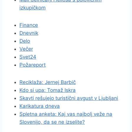
izkupičkom
Finance
Dnevnik
Delo
Večer
Svet24
Požareport
Reciklaža: Jernej Barbič
Kdo si upa: Tomaž Iskra
Skavti rešujejo turistični avgust v Ljubljani
Karikatura dneva
Spletna anketa: Kaj vas najbolj veže na
Slovenijo, da se ne izselite?