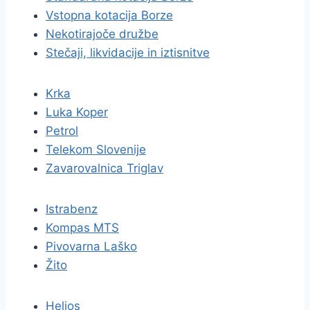
Vstopna kotacija Borze
Nekotirajoče družbe
Stečaji, likvidacije in iztisnitve
Krka
Luka Koper
Petrol
Telekom Slovenije
Zavarovalnica Triglav
Istrabenz
Kompas MTS
Pivovarna Laško
Žito
Helios