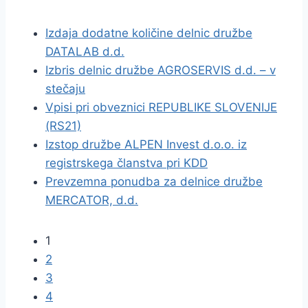
Izdaja dodatne količine delnic družbe
DATALAB d.d.
Izbris delnic družbe AGROSERVIS d.d. – v
stečaju
Vpisi pri obveznici REPUBLIKE SLOVENIJE
(RS21)
Izstop družbe ALPEN Invest d.o.o. iz
registrskega članstva pri KDD
Prevzemna ponudba za delnice družbe
MERCATOR, d.d.
1
2
3
4