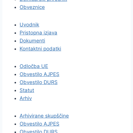
Obveznice
Uvodnik
Pristopna izjava
Dokumenti
Kontaktni podatki
Odločba UE
Obvestilo AJPES
Obvestilo DURS
Statut
Arhiv
Arhivirane skupščine
Obvestilo AJPES
Obvestilo DURS