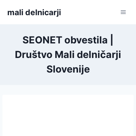
Skip
mali delnicarji
to
content
SEONET obvestila |
Društvo Mali delničarji
Slovenije