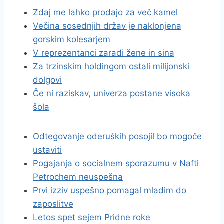
Zdaj me lahko prodajo za več kamel
Večina sosednjih držav je naklonjena
gorskim kolesarjem
V reprezentanci zaradi žene in sina
Za trzinskim holdingom ostali milijonski
dolgovi
Če ni raziskav, univerza postane visoka
šola
Odtegovanje oderuških posojil bo mogoče
ustaviti
Pogajanja o socialnem sporazumu v Nafti
Petrochem neuspešna
Prvi izziv uspešno pomagal mladim do
zaposlitve
Letos spet sejem Pridne roke