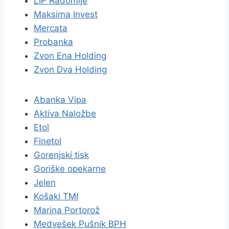
LIP Radomlje
Maksima Invest
Mercata
Probanka
Zvon Ena Holding
Zvon Dva Holding
Abanka Vipa
Aktiva Naložbe
Etol
Finetol
Gorenjski tisk
Goriške opekarne
Jelen
Košaki TMI
Marina Portorož
Medvešek Pušnik BPH