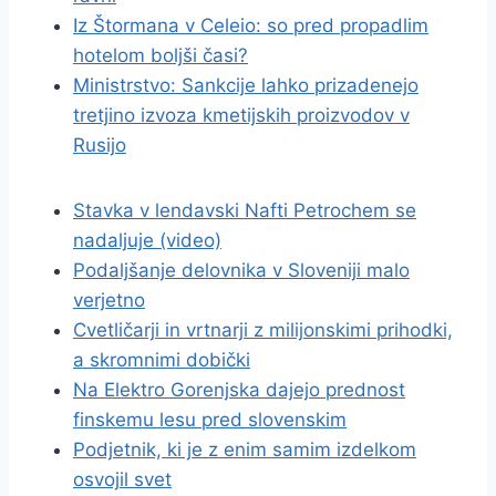
Iz Štormana v Celeio: so pred propadlim
hotelom boljši časi?
Ministrstvo: Sankcije lahko prizadenejo
tretjino izvoza kmetijskih proizvodov v
Rusijo
Stavka v lendavski Nafti Petrochem se
nadaljuje (video)
Podaljšanje delovnika v Sloveniji malo
verjetno
Cvetličarji in vrtnarji z milijonskimi prihodki,
a skromnimi dobički
Na Elektro Gorenjska dajejo prednost
finskemu lesu pred slovenskim
Podjetnik, ki je z enim samim izdelkom
osvojil svet