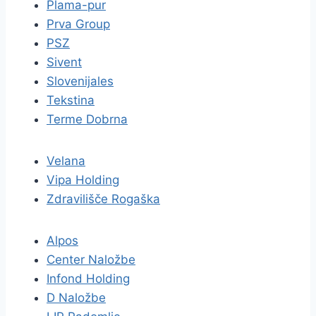
Plama-pur
Prva Group
PSZ
Sivent
Slovenijales
Tekstina
Terme Dobrna
Velana
Vipa Holding
Zdravilišče Rogaška
Alpos
Center Naložbe
Infond Holding
D Naložbe