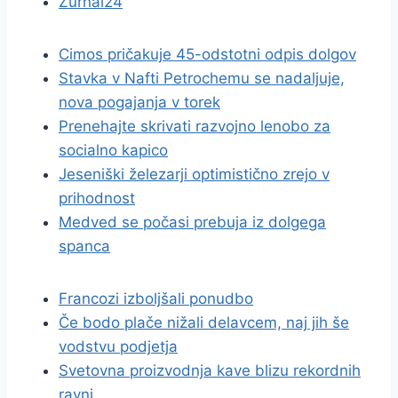
Žurnal24
Cimos pričakuje 45-odstotni odpis dolgov
Stavka v Nafti Petrochemu se nadaljuje,
nova pogajanja v torek
Prenehajte skrivati razvojno lenobo za
socialno kapico
Jeseniški železarji optimistično zrejo v
prihodnost
Medved se počasi prebuja iz dolgega
spanca
Francozi izboljšali ponudbo
Če bodo plače nižali delavcem, naj jih še
vodstvu podjetja
Svetovna proizvodnja kave blizu rekordnih
ravni