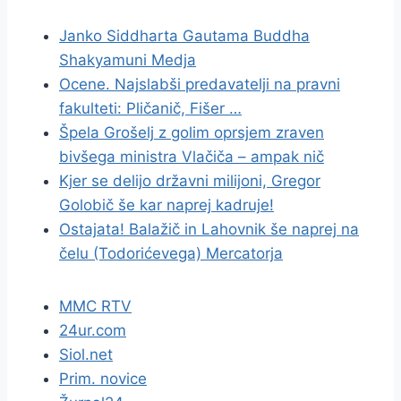
Janko Siddharta Gautama Buddha
Shakyamuni Medja
Ocene. Najslabši predavatelji na pravni
fakulteti: Pličanič, Fišer …
Špela Grošelj z golim oprsjem zraven
bivšega ministra Vlačiča – ampak nič
Kjer se delijo državni milijoni, Gregor
Golobič še kar naprej kadruje!
Ostajata! Balažič in Lahovnik še naprej na
čelu (Todorićevega) Mercatorja
MMC RTV
24ur.com
Siol.net
Prim. novice