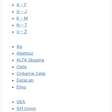
A – F
G – J
K – M
N – T
V – Ž
Ag
Alpetour
ALTA Skupina
Cetis
Cinkarna Celje
DataLab
Elmo
GEA
GH Union