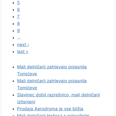
5
6
7
8
9
…
next ›
last »
Mali delničarji zahtevajo pojasnila
Tomićeve
Mali delničarji zahtevajo pojasnila
Tomićeve
Slavinec dobil razrešnico, mali delničarji
iztisnjeni
Prodaja Aerodroma je vse bližja
Mali delničarji Heliosa s polovičnim