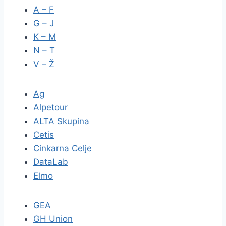
A – F
G – J
K – M
N – T
V – Ž
Ag
Alpetour
ALTA Skupina
Cetis
Cinkarna Celje
DataLab
Elmo
GEA
GH Union