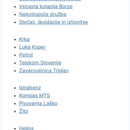
Vstopna kotacija Borze
Nekotirajoče družbe
Stečaji, likvidacije in iztisnitve
Krka
Luka Koper
Petrol
Telekom Slovenije
Zavarovalnica Triglav
Istrabenz
Kompas MTS
Pivovarna Laško
Žito
Helios