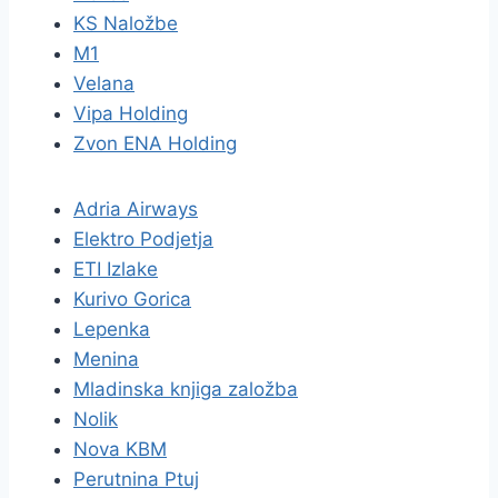
KS Naložbe
M1
Velana
Vipa Holding
Zvon ENA Holding
Adria Airways
Elektro Podjetja
ETI Izlake
Kurivo Gorica
Lepenka
Menina
Mladinska knjiga založba
Nolik
Nova KBM
Perutnina Ptuj