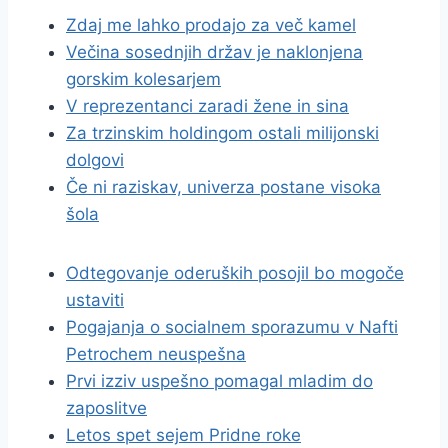
Zdaj me lahko prodajo za več kamel
Večina sosednjih držav je naklonjena
gorskim kolesarjem
V reprezentanci zaradi žene in sina
Za trzinskim holdingom ostali milijonski
dolgovi
Če ni raziskav, univerza postane visoka
šola
Odtegovanje oderuških posojil bo mogoče
ustaviti
Pogajanja o socialnem sporazumu v Nafti
Petrochem neuspešna
Prvi izziv uspešno pomagal mladim do
zaposlitve
Letos spet sejem Pridne roke