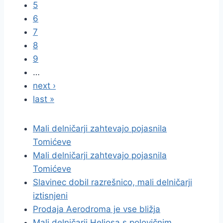
5
6
7
8
9
…
next ›
last »
Mali delničarji zahtevajo pojasnila
Tomićeve
Mali delničarji zahtevajo pojasnila
Tomićeve
Slavinec dobil razrešnico, mali delničarji
iztisnjeni
Prodaja Aerodroma je vse bližja
Mali delničarji Heliosa s polovičnim