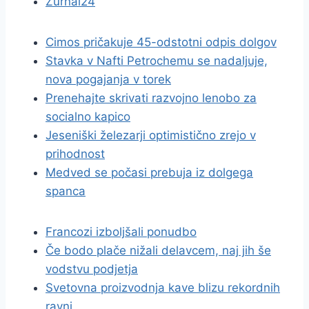
Žurnal24
Cimos pričakuje 45-odstotni odpis dolgov
Stavka v Nafti Petrochemu se nadaljuje,
nova pogajanja v torek
Prenehajte skrivati razvojno lenobo za
socialno kapico
Jeseniški železarji optimistično zrejo v
prihodnost
Medved se počasi prebuja iz dolgega
spanca
Francozi izboljšali ponudbo
Če bodo plače nižali delavcem, naj jih še
vodstvu podjetja
Svetovna proizvodnja kave blizu rekordnih
ravni