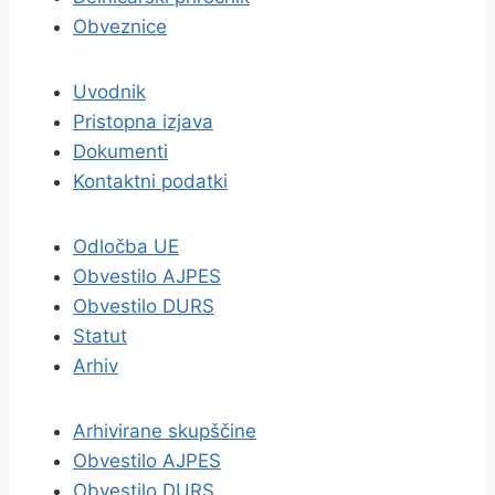
Obveznice
Uvodnik
Pristopna izjava
Dokumenti
Kontaktni podatki
Odločba UE
Obvestilo AJPES
Obvestilo DURS
Statut
Arhiv
Arhivirane skupščine
Obvestilo AJPES
Obvestilo DURS