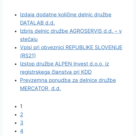
Izdaja dodatne količine delnic družbe
DATALAB d.d.
Izbris delnic družbe AGROSERVIS d.d. – v
stečaju
Vpisi pri obveznici REPUBLIKE SLOVENIJE
(RS21)
Izstop družbe ALPEN Invest d.o.o. iz
registrskega članstva pri KDD
Prevzemna ponudba za delnice družbe
MERCATOR, d.d.
1
2
3
4