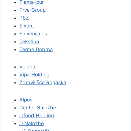
Plama-pur
Prva Group
PSZ
Sivent
Slovenijales
Tekstina
Terme Dobrna
Velana
Vipa Holding
Zdravilišče Rogaška
Alpos
Center Naložbe
Infond Holding
D Naložbe