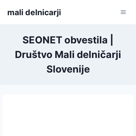
Skip
mali delnicarji
to
content
SEONET obvestila |
Društvo Mali delničarji
Slovenije