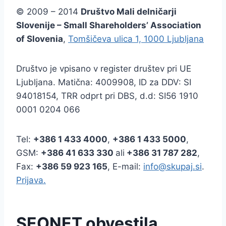
© 2009 – 2014
Društvo Mali delničarji
Slovenije – Small Shareholders’ Association
of Slovenia
,
Tomšičeva ulica 1, 1000 Ljubljana
Društvo je vpisano v register društev pri UE
Ljubljana. Matična: 4009908, ID za DDV: SI
94018154, TRR odprt pri DBS, d.d: SI56 1910
0001 0204 066
Tel:
+386
1 433 4000
,
+386 1 433 5000
,
GSM:
+386 41 633 330
ali
+386 31 787 282
,
Fax:
+386
59 923 165
, E-mail:
info@skupaj.si
.
Prijava.
SEONET obvestila