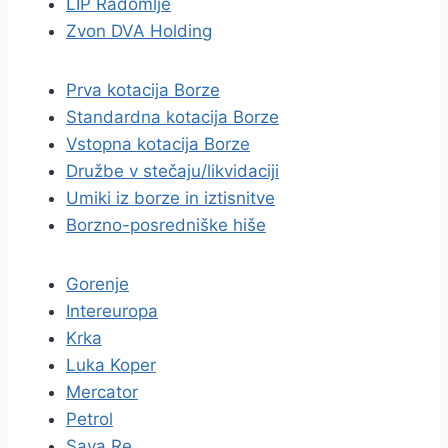
LIP Radomlje
Zvon DVA Holding
Prva kotacija Borze
Standardna kotacija Borze
Vstopna kotacija Borze
Družbe v stečaju/likvidaciji
Umiki iz borze in iztisnitve
Borzno-posredniške hiše
Gorenje
Intereuropa
Krka
Luka Koper
Mercator
Petrol
Sava Re