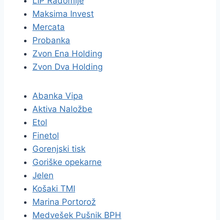
LIP Radomlje
Maksima Invest
Mercata
Probanka
Zvon Ena Holding
Zvon Dva Holding
Abanka Vipa
Aktiva Naložbe
Etol
Finetol
Gorenjski tisk
Goriške opekarne
Jelen
Košaki TMI
Marina Portorož
Medvešek Pušnik BPH