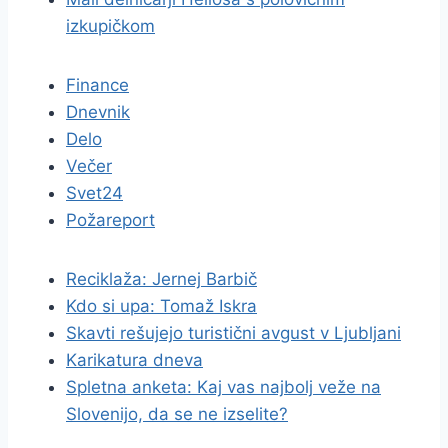
izkupičkom
Finance
Dnevnik
Delo
Večer
Svet24
Požareport
Reciklaža: Jernej Barbič
Kdo si upa: Tomaž Iskra
Skavti rešujejo turistični avgust v Ljubljani
Karikatura dneva
Spletna anketa: Kaj vas najbolj veže na
Slovenijo, da se ne izselite?