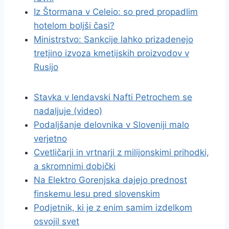
Iz Štormana v Celeio: so pred propadlim
hotelom boljši časi?
Ministrstvo: Sankcije lahko prizadenejo
tretjino izvoza kmetijskih proizvodov v
Rusijo
Stavka v lendavski Nafti Petrochem se
nadaljuje (video)
Podaljšanje delovnika v Sloveniji malo
verjetno
Cvetličarji in vrtnarji z milijonskimi prihodki,
a skromnimi dobički
Na Elektro Gorenjska dajejo prednost
finskemu lesu pred slovenskim
Podjetnik, ki je z enim samim izdelkom
osvojil svet