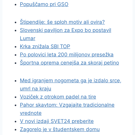
Popuščamo pri GSO
Štipendije: še sploh motiv ali ovira?
Slovenski paviljon za Expo bo postavil
Lumar
Krka znižala SBI TOP
Po polovici leta 200 milijonov presežka
Športna oprema cenejša za skoraj petino
Med igranjem nogometa ga je izdalo srce,
umrl na kraju
Voziček z otrokom padel na tire
Pahor skavtom: Vzgajajte tradicionalne
vrednote
V novi izdaji SVET24 preberite
Zagorelo je v študentskem domu