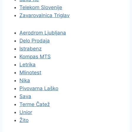
Telekom Slovenije
Zavarovalnica Triglav
Aerodrom Ljubljana
Delo Prodaja
Istrabenz
Kompas MTS
Letrika
Mlinotest
Nika
Pivovarna Laško
Sava
Terme Čatež
Unior
Žito