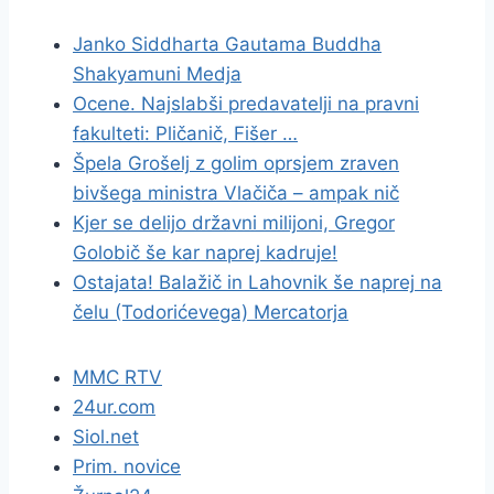
Janko Siddharta Gautama Buddha
Shakyamuni Medja
Ocene. Najslabši predavatelji na pravni
fakulteti: Pličanič, Fišer …
Špela Grošelj z golim oprsjem zraven
bivšega ministra Vlačiča – ampak nič
Kjer se delijo državni milijoni, Gregor
Golobič še kar naprej kadruje!
Ostajata! Balažič in Lahovnik še naprej na
čelu (Todorićevega) Mercatorja
MMC RTV
24ur.com
Siol.net
Prim. novice