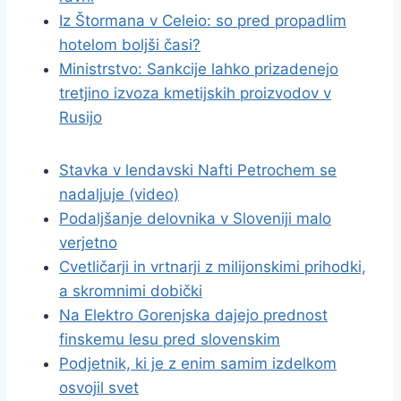
Iz Štormana v Celeio: so pred propadlim
hotelom boljši časi?
Ministrstvo: Sankcije lahko prizadenejo
tretjino izvoza kmetijskih proizvodov v
Rusijo
Stavka v lendavski Nafti Petrochem se
nadaljuje (video)
Podaljšanje delovnika v Sloveniji malo
verjetno
Cvetličarji in vrtnarji z milijonskimi prihodki,
a skromnimi dobički
Na Elektro Gorenjska dajejo prednost
finskemu lesu pred slovenskim
Podjetnik, ki je z enim samim izdelkom
osvojil svet