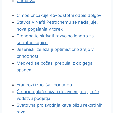
Žurnal24
Cimos pričakuje 45-odstotni odpis dolgov
Stavka v Nafti Petrochemu se nadaljuje,
nova pogajanja v torek
Prenehajte skrivati razvojno lenobo za
socialno kapico
Jeseniški železarji optimistično zrejo v
prihodnost
Medved se počasi prebuja iz dolgega
spanca
Francozi izboljšali ponudbo
Če bodo plače nižali delavcem, naj jih še
vodstvu podjetja
Svetovna proizvodnja kave blizu rekordnih
ravni