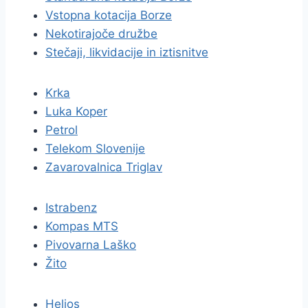
Vstopna kotacija Borze
Nekotirajoče družbe
Stečaji, likvidacije in iztisnitve
Krka
Luka Koper
Petrol
Telekom Slovenije
Zavarovalnica Triglav
Istrabenz
Kompas MTS
Pivovarna Laško
Žito
Helios