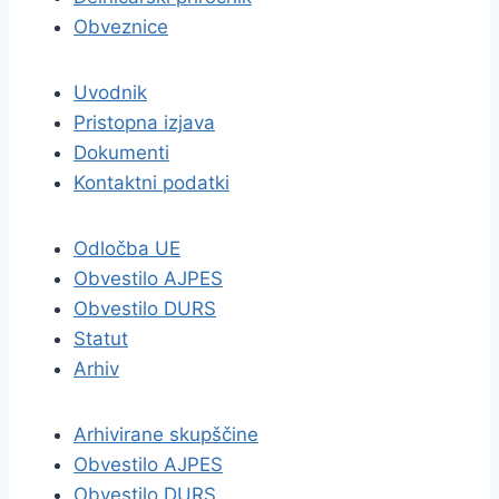
Obveznice
Uvodnik
Pristopna izjava
Dokumenti
Kontaktni podatki
Odločba UE
Obvestilo AJPES
Obvestilo DURS
Statut
Arhiv
Arhivirane skupščine
Obvestilo AJPES
Obvestilo DURS