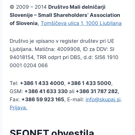
© 2009 – 2014
Društvo Mali delničarji
Slovenije – Small Shareholders’ Association
of Slovenia
,
Tomšičeva ulica 1, 1000 Ljubljana
Društvo je vpisano v register društev pri UE
Ljubljana. Matična: 4009908, ID za DDV: SI
94018154, TRR odprt pri DBS, d.d: SI56 1910
0001 0204 066
Tel:
+386
1 433 4000
,
+386 1 433 5000
,
GSM:
+386 41 633 330
ali
+386 31 787 282
,
Fax:
+386
59 923 165
, E-mail:
info@skupaj.si
.
Prijava.
SEONET obvestila