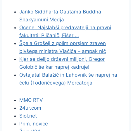
Janko Siddharta Gautama Buddha
Shakyamuni Medja
Ocene. Najslabši predavatelji na pravni
fakulteti: Pličanič, Fišer …
Špela Grošelj z golim oprsjem zraven
bivšega ministra Vlačiča – ampak nič
Kjer se delijo državni milijoni, Gregor
Golobič še kar naprej kadruje!
Ostajata! Balažič in Lahovnik še naprej na
čelu (Todorićevega) Mercatorja
MMC RTV
24ur.com
Siol.net
Prim. novice