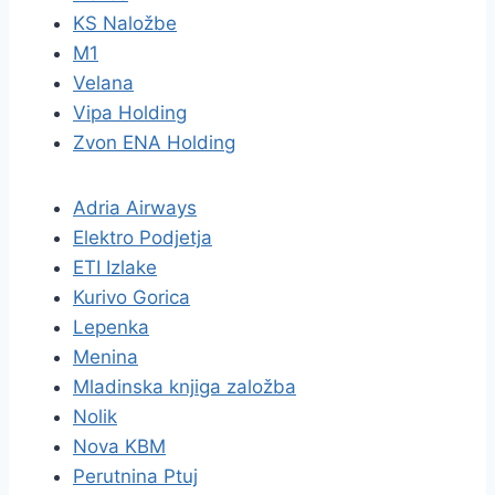
KS Naložbe
M1
Velana
Vipa Holding
Zvon ENA Holding
Adria Airways
Elektro Podjetja
ETI Izlake
Kurivo Gorica
Lepenka
Menina
Mladinska knjiga založba
Nolik
Nova KBM
Perutnina Ptuj