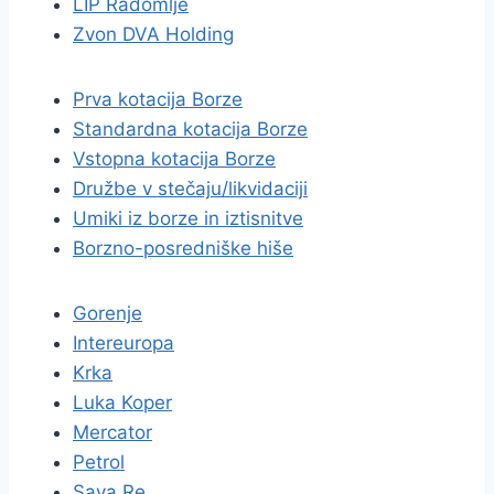
LIP Radomlje
Zvon DVA Holding
Prva kotacija Borze
Standardna kotacija Borze
Vstopna kotacija Borze
Družbe v stečaju/likvidaciji
Umiki iz borze in iztisnitve
Borzno-posredniške hiše
Gorenje
Intereuropa
Krka
Luka Koper
Mercator
Petrol
Sava Re