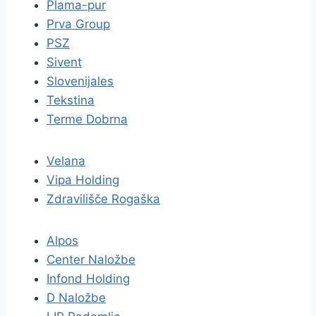
Plama-pur
Prva Group
PSZ
Sivent
Slovenijales
Tekstina
Terme Dobrna
Velana
Vipa Holding
Zdravilišče Rogaška
Alpos
Center Naložbe
Infond Holding
D Naložbe