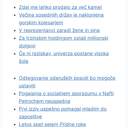
Zdaj me lahko prodajo za več kamel
Večina sosednjih držav je naklonjena
gorskim kolesarjem
V reprezentanci zaradi žene in sina
Za trzinskim holdingom ostali milijonski
dolgovi
Če ni raziskav, univerza postane visoka
šola
Odtegovanje oderuških posojil bo mogoče
ustaviti
Pogajanja o socialnem sporazumu v Nafti
Petrochem neuspešna
Prvi izziv uspešno pomagal mladim do
zaposlitve
Letos spet sejem Pridne roke