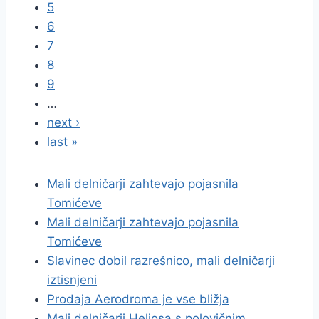
5
6
7
8
9
…
next ›
last »
Mali delničarji zahtevajo pojasnila
Tomićeve
Mali delničarji zahtevajo pojasnila
Tomićeve
Slavinec dobil razrešnico, mali delničarji
iztisnjeni
Prodaja Aerodroma je vse bližja
Mali delničarji Heliosa s polovičnim