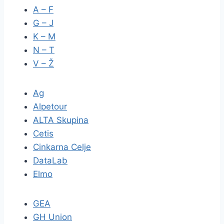
A – F
G – J
K – M
N – T
V – Ž
Ag
Alpetour
ALTA Skupina
Cetis
Cinkarna Celje
DataLab
Elmo
GEA
GH Union