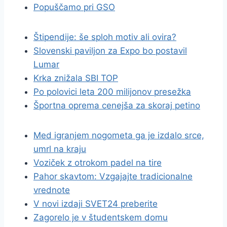
Popuščamo pri GSO
Štipendije: še sploh motiv ali ovira?
Slovenski paviljon za Expo bo postavil
Lumar
Krka znižala SBI TOP
Po polovici leta 200 milijonov presežka
Športna oprema cenejša za skoraj petino
Med igranjem nogometa ga je izdalo srce,
umrl na kraju
Voziček z otrokom padel na tire
Pahor skavtom: Vzgajajte tradicionalne
vrednote
V novi izdaji SVET24 preberite
Zagorelo je v študentskem domu