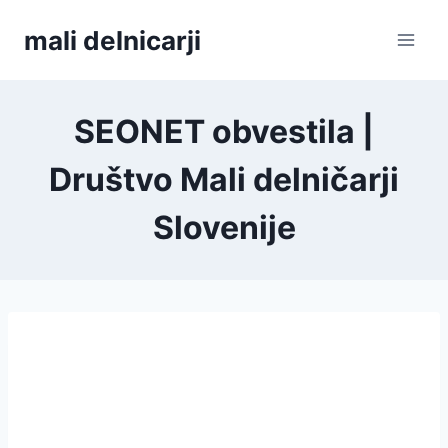
Skip
mali delnicarji
to
content
SEONET obvestila |
Društvo Mali delničarji
Slovenije