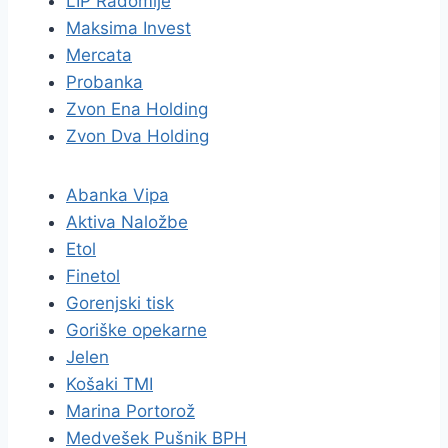
LIP Radomlje
Maksima Invest
Mercata
Probanka
Zvon Ena Holding
Zvon Dva Holding
Abanka Vipa
Aktiva Naložbe
Etol
Finetol
Gorenjski tisk
Goriške opekarne
Jelen
Košaki TMI
Marina Portorož
Medvešek Pušnik BPH