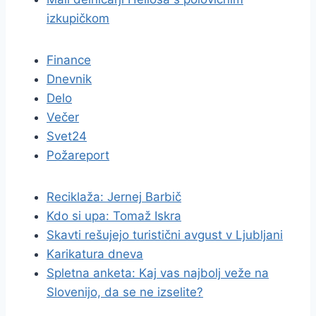
izkupičkom
Finance
Dnevnik
Delo
Večer
Svet24
Požareport
Reciklaža: Jernej Barbič
Kdo si upa: Tomaž Iskra
Skavti rešujejo turistični avgust v Ljubljani
Karikatura dneva
Spletna anketa: Kaj vas najbolj veže na
Slovenijo, da se ne izselite?