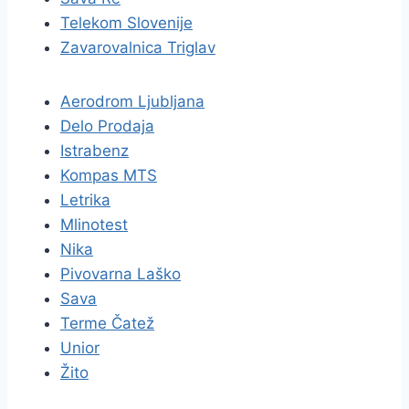
Telekom Slovenije
Zavarovalnica Triglav
Aerodrom Ljubljana
Delo Prodaja
Istrabenz
Kompas MTS
Letrika
Mlinotest
Nika
Pivovarna Laško
Sava
Terme Čatež
Unior
Žito