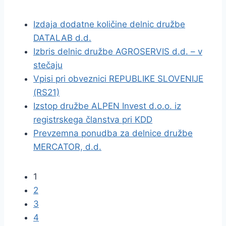
Izdaja dodatne količine delnic družbe
DATALAB d.d.
Izbris delnic družbe AGROSERVIS d.d. – v
stečaju
Vpisi pri obveznici REPUBLIKE SLOVENIJE
(RS21)
Izstop družbe ALPEN Invest d.o.o. iz
registrskega članstva pri KDD
Prevzemna ponudba za delnice družbe
MERCATOR, d.d.
1
2
3
4