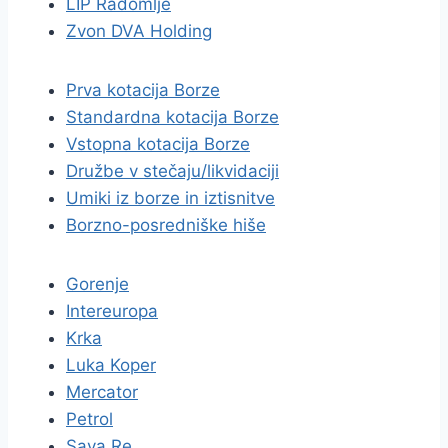
LIP Radomlje
Zvon DVA Holding
Prva kotacija Borze
Standardna kotacija Borze
Vstopna kotacija Borze
Družbe v stečaju/likvidaciji
Umiki iz borze in iztisnitve
Borzno-posredniške hiše
Gorenje
Intereuropa
Krka
Luka Koper
Mercator
Petrol
Sava Re