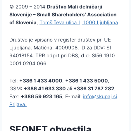
© 2009 – 2014
Društvo Mali delničarji
Slovenije – Small Shareholders’ Association
of Slovenia
,
Tomšičeva ulica 1, 1000 Ljubljana
Društvo je vpisano v register društev pri UE
Ljubljana. Matična: 4009908, ID za DDV: SI
94018154, TRR odprt pri DBS, d.d: SI56 1910
0001 0204 066
Tel:
+386
1 433 4000
,
+386 1 433 5000
,
GSM:
+386 41 633 330
ali
+386 31 787 282
,
Fax:
+386
59 923 165
, E-mail:
info@skupaj.si
.
Prijava.
SEONET obvestila