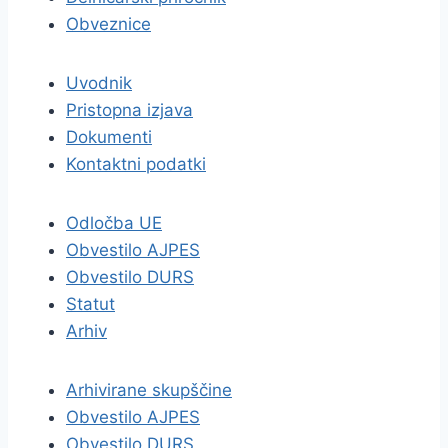
Obveznice
Uvodnik
Pristopna izjava
Dokumenti
Kontaktni podatki
Odločba UE
Obvestilo AJPES
Obvestilo DURS
Statut
Arhiv
Arhivirane skupščine
Obvestilo AJPES
Obvestilo DURS