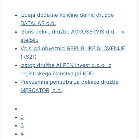
Izdaja dodatne količine delnic družbe
DATALAB d.d.
Izbris delnic družbe AGROSERVIS d.d. – v
stečaju
Vpisi pri obveznici REPUBLIKE SLOVENIJE
(RS21)
Izstop družbe ALPEN Invest d.o.o. iz
registrskega članstva pri KDD
Prevzemna ponudba za delnice družbe
MERCATOR, d.d.
1
2
3
4