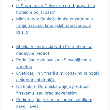
Iz Štormana v Celeio: so pred propadlim
hotelom boljši časi?
Ministrstvo: Sankcije lahko prizadenejo
tretjino izvoza kmetijskih proizvodov v
Rusijo
Stavka v lendavski Nafti Petrochem se
nadaljuje (video)
Podaljšanje delovnika v Sloveniji malo
verjetno
Cvetličarji in vrtnarji z milijonskimi prihodki,
a skromnimi dobički
Na Elektro Gorenjska dajejo prednost
finskemu lesu pred slovenskim
Podjetnik, ki je z enim samim izdelkom
osvojil svet