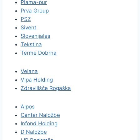
Plama-pur
Prva Group
PSZ
Sivent
Slovenijales
Tekstina
Terme Dobrna
Velana
Vipa Holding
Zdravilišče Rogaška
Alpos
Center Naložbe
Infond Holding
D Naložbe