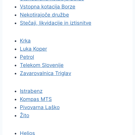
Vstopna kotacija Borze
Nekotirajoče družbe
Stečaji, likvidacije in iztisnitve
Krka
Luka Koper
Petrol
Telekom Slovenije
Zavarovalnica Triglav
Istrabenz
Kompas MTS
Pivovarna Laško
Žito
Helios