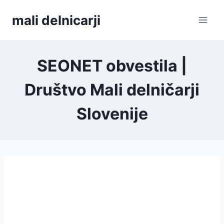
Skip
mali delnicarji
to
content
SEONET obvestila |
Društvo Mali delničarji
Slovenije