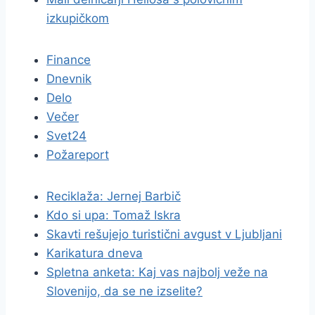
izkupičkom
Finance
Dnevnik
Delo
Večer
Svet24
Požareport
Reciklaža: Jernej Barbič
Kdo si upa: Tomaž Iskra
Skavti rešujejo turistični avgust v Ljubljani
Karikatura dneva
Spletna anketa: Kaj vas najbolj veže na
Slovenijo, da se ne izselite?