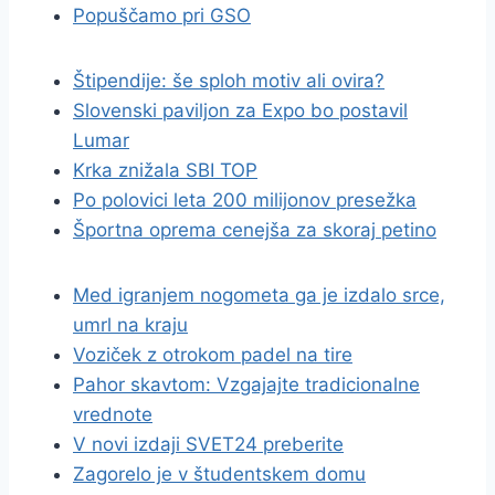
Popuščamo pri GSO
Štipendije: še sploh motiv ali ovira?
Slovenski paviljon za Expo bo postavil
Lumar
Krka znižala SBI TOP
Po polovici leta 200 milijonov presežka
Športna oprema cenejša za skoraj petino
Med igranjem nogometa ga je izdalo srce,
umrl na kraju
Voziček z otrokom padel na tire
Pahor skavtom: Vzgajajte tradicionalne
vrednote
V novi izdaji SVET24 preberite
Zagorelo je v študentskem domu