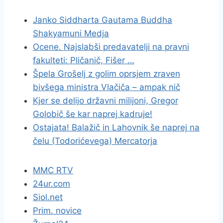
Janko Siddharta Gautama Buddha
Shakyamuni Medja
Ocene. Najslabši predavatelji na pravni
fakulteti: Pličanič, Fišer …
Špela Grošelj z golim oprsjem zraven
bivšega ministra Vlačiča – ampak nič
Kjer se delijo državni milijoni, Gregor
Golobič še kar naprej kadruje!
Ostajata! Balažič in Lahovnik še naprej na
čelu (Todorićevega) Mercatorja
MMC RTV
24ur.com
Siol.net
Prim. novice