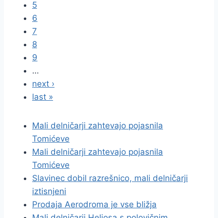
5
6
7
8
9
…
next ›
last »
Mali delničarji zahtevajo pojasnila
Tomićeve
Mali delničarji zahtevajo pojasnila
Tomićeve
Slavinec dobil razrešnico, mali delničarji
iztisnjeni
Prodaja Aerodroma je vse bližja
Mali delničarji Heliosa s polovičnim