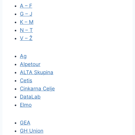
A – F
G – J
K – M
N – T
V – Ž
Ag
Alpetour
ALTA Skupina
Cetis
Cinkarna Celje
DataLab
Elmo
GEA
GH Union