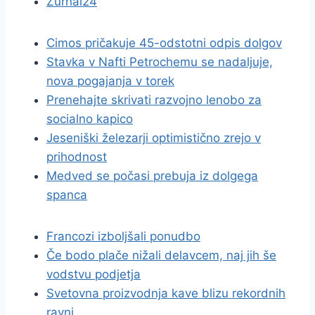
Žurnal24
Cimos pričakuje 45-odstotni odpis dolgov
Stavka v Nafti Petrochemu se nadaljuje,
nova pogajanja v torek
Prenehajte skrivati razvojno lenobo za
socialno kapico
Jeseniški železarji optimistično zrejo v
prihodnost
Medved se počasi prebuja iz dolgega
spanca
Francozi izboljšali ponudbo
Če bodo plače nižali delavcem, naj jih še
vodstvu podjetja
Svetovna proizvodnja kave blizu rekordnih
ravni