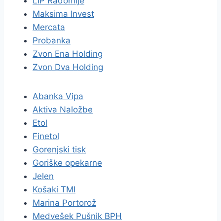
LIP Radomlje
Maksima Invest
Mercata
Probanka
Zvon Ena Holding
Zvon Dva Holding
Abanka Vipa
Aktiva Naložbe
Etol
Finetol
Gorenjski tisk
Goriške opekarne
Jelen
Košaki TMI
Marina Portorož
Medvešek Pušnik BPH