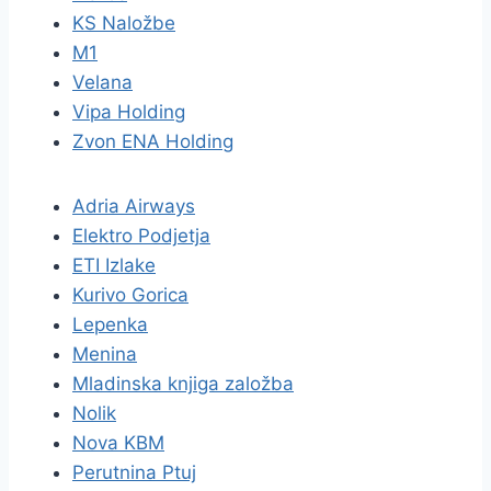
KS Naložbe
M1
Velana
Vipa Holding
Zvon ENA Holding
Adria Airways
Elektro Podjetja
ETI Izlake
Kurivo Gorica
Lepenka
Menina
Mladinska knjiga založba
Nolik
Nova KBM
Perutnina Ptuj