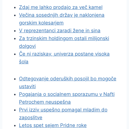
Zdaj me lahko prodajo za več kamel
Večina sosednjih držav je naklonjena
gorskim kolesarjem
V reprezentanci zaradi žene in sina
Za trzinskim holdingom ostali milijonski
dolgovi
Če ni raziskav, univerza postane visoka
šola
Odtegovanje oderuških posojil bo mogoče
ustaviti
Pogajanja o socialnem sporazumu v Nafti
Petrochem neuspešna
Prvi izziv uspešno pomagal mladim do
zaposlitve
Letos spet sejem Pridne roke