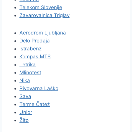
Telekom Slovenije
Zavarovalnica Triglav
Aerodrom Ljubljana
Delo Prodaja
Istrabenz
Kompas MTS
Letrika
Mlinotest
Nika
Pivovarna Laško
Sava
Terme Čatež
Unior
Žito