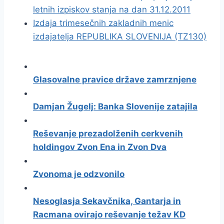
letnih izpiskov stanja na dan 31.12.2011
Izdaja trimesečnih zakladnih menic
izdajatelja REPUBLIKA SLOVENIJA (TZ130)
Glasovalne pravice države zamrznjene
Damjan Žugelj: Banka Slovenije zatajila
Reševanje prezadolženih cerkvenih
holdingov Zvon Ena in Zvon Dva
Zvonoma je odzvonilo
Nesoglasja Sekavčnika, Gantarja in
Racmana ovirajo reševanje težav KD