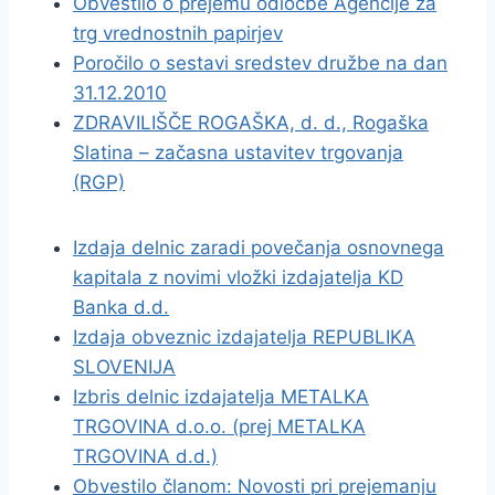
Obvestilo o prejemu odločbe Agencije za
trg vrednostnih papirjev
Poročilo o sestavi sredstev družbe na dan
31.12.2010
ZDRAVILIŠČE ROGAŠKA, d. d., Rogaška
Slatina – začasna ustavitev trgovanja
(RGP)
Izdaja delnic zaradi povečanja osnovnega
kapitala z novimi vložki izdajatelja KD
Banka d.d.
Izdaja obveznic izdajatelja REPUBLIKA
SLOVENIJA
Izbris delnic izdajatelja METALKA
TRGOVINA d.o.o. (prej METALKA
TRGOVINA d.d.)
Obvestilo članom: Novosti pri prejemanju