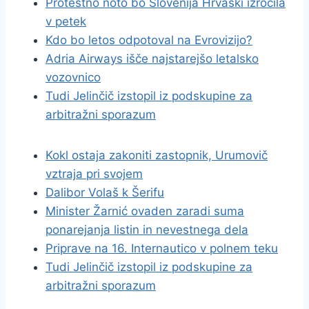
Protestno noto bo Slovenija Hrvaški izročila
v petek
Kdo bo letos odpotoval na Evrovizijo?
Adria Airways išče najstarejšo letalsko
vozovnico
Tudi Jelinčič izstopil iz podskupine za
arbitražni sporazum
Kokl ostaja zakoniti zastopnik, Urumovič
vztraja pri svojem
Dalibor Volaš k Šerifu
Minister Žarnić ovaden zaradi suma
ponarejanja listin in nevestnega dela
Priprave na 16. Internautico v polnem teku
Tudi Jelinčič izstopil iz podskupine za
arbitražni sporazum