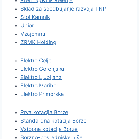
Premogovnik Velenje
Sklad za spodbujanje razvoja TNP
Stol Kamnik
Unior
Vzajemna
ZRMK Holding
Elektro Celje
Elektro Gorenjska
Elektro Ljubljana
Elektro Maribor
Elektro Primorska
Prva kotacija Borze
Standardna kotacija Borze
Vstopna kotacija Borze
Borzno-posredniške hiše