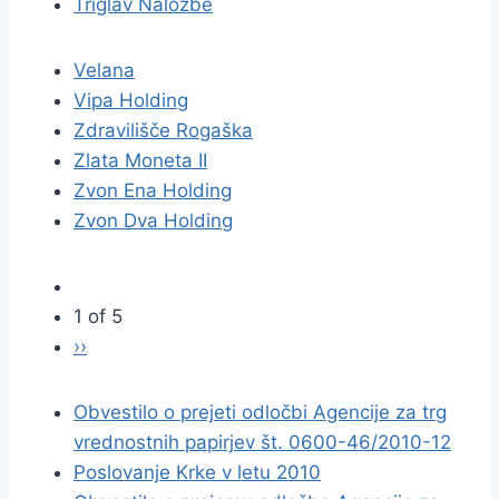
Triglav Naložbe
Velana
Vipa Holding
Zdravilišče Rogaška
Zlata Moneta II
Zvon Ena Holding
Zvon Dva Holding
1 of 5
››
Obvestilo o prejeti odločbi Agencije za trg
vrednostnih papirjev št. 0600-46/2010-12
Poslovanje Krke v letu 2010