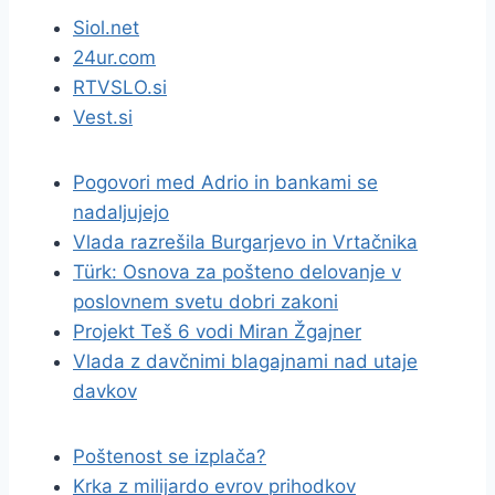
Siol.net
24ur.com
RTVSLO.si
Vest.si
Pogovori med Adrio in bankami se
nadaljujejo
Vlada razrešila Burgarjevo in Vrtačnika
Türk: Osnova za pošteno delovanje v
poslovnem svetu dobri zakoni
Projekt Teš 6 vodi Miran Žgajner
Vlada z davčnimi blagajnami nad utaje
davkov
Poštenost se izplača?
Krka z milijardo evrov prihodkov