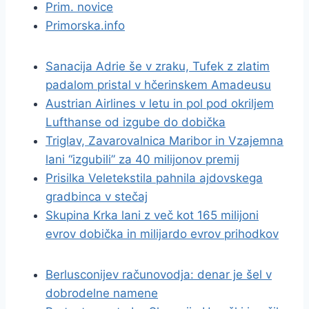
Prim. novice
Primorska.info
Sanacija Adrie še v zraku, Tufek z zlatim
padalom pristal v hčerinskem Amadeusu
Austrian Airlines v letu in pol pod okriljem
Lufthanse od izgube do dobička
Triglav, Zavarovalnica Maribor in Vzajemna
lani “izgubili” za 40 milijonov premij
Prisilka Veletekstila pahnila ajdovskega
gradbinca v stečaj
Skupina Krka lani z več kot 165 milijoni
evrov dobička in milijardo evrov prihodkov
Berlusconijev računovodja: denar je šel v
dobrodelne namene