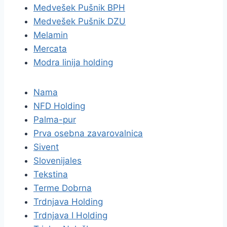
Medvešek Pušnik BPH
Medvešek Pušnik DZU
Melamin
Mercata
Modra linija holding
Nama
NFD Holding
Palma-pur
Prva osebna zavarovalnica
Sivent
Slovenijales
Tekstina
Terme Dobrna
Trdnjava Holding
Trdnjava I Holding