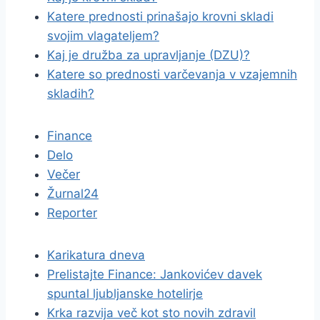
Katere prednosti prinašajo krovni skladi
svojim vlagateljem?
Kaj je družba za upravljanje (DZU)?
Katere so prednosti varčevanja v vzajemnih
skladih?
Finance
Delo
Večer
Žurnal24
Reporter
Karikatura dneva
Prelistajte Finance: Jankovićev davek
spuntal ljubljanske hotelirje
Krka razvija več kot sto novih zdravil