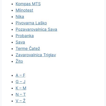
Kompas MTS
Mlinotest
Nika
Pivovarna Laško
Pozavarovalnica Sava
Probanka
Sava
Terme Čatež
Zavarovalnica Triglav
Žito
A – F
G – J
K – M
N – T
V – Ž