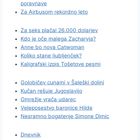
poravnave
Za Airbusom rekordno leto
Za seks plačal 26.000 dolarjev
Kdo je oče malega Zacharyja?
Anne bo nova Catwoman
Koliko stane ljubljenček?
Kaligrafski izpis Tošetove pesmi
Golobičev cunami v Šaleški dolini
Kučan rešuje Jugoslavijo
Omrežje vrača udarec
Veleposestvo baronice Hilde
Nesramno bogatenje Simone Dimic
Dnevnik