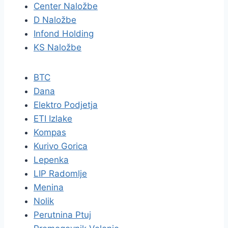
Center Naložbe
D Naložbe
Infond Holding
KS Naložbe
BTC
Dana
Elektro Podjetja
ETI Izlake
Kompas
Kurivo Gorica
Lepenka
LIP Radomlje
Menina
Nolik
Perutnina Ptuj