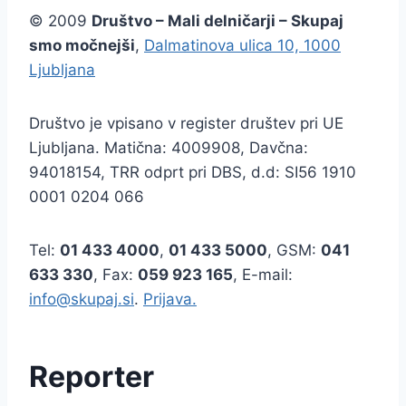
© 2009
Društvo – Mali delničarji – Skupaj
smo močnejši
,
Dalmatinova ulica 10, 1000
Ljubljana
Društvo je vpisano v register društev pri UE
Ljubljana. Matična: 4009908, Davčna:
94018154, TRR odprt pri DBS, d.d: SI56 1910
0001 0204 066
Tel:
01 433 4000
,
01 433 5000
, GSM:
041
633 330
, Fax:
059 923 165
, E-mail:
info@skupaj.si
.
Prijava.
Reporter