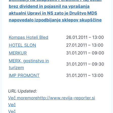
brez dividend in pojasnil na vprašanja
aktualni Upravi in NS zato je Društvo MDS
napovedalo izpodbijanje sklepov skupščine
Kompas Hoteli Bled
26.01.2011 – 13:00
HOTEL SLON
27.01.2011 – 13:00
MERKUR
31.01.2011 – 09:00
MERX, gostinstvo in
31.01.2011 – 09:30
turizem
IMP PROMONT
31.01.2011 – 13:00
URL:
Updated:
Več
more
more
http://www.revija-reporter.si
Več
Več