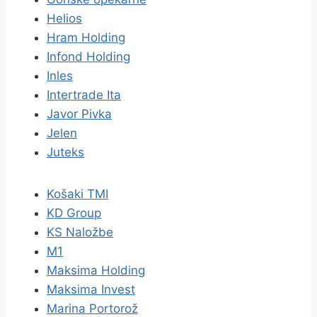
Helios
Hram Holding
Infond Holding
Inles
Intertrade Ita
Javor Pivka
Jelen
Juteks
Košaki TMI
KD Group
KS Naložbe
M1
Maksima Holding
Maksima Invest
Marina Portorož