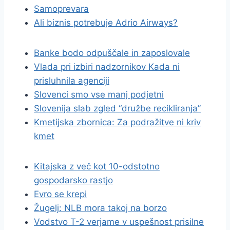
Samoprevara
Ali biznis potrebuje Adrio Airways?
Banke bodo odpuščale in zaposlovale
Vlada pri izbiri nadzornikov Kada ni
prisluhnila agenciji
Slovenci smo vse manj podjetni
Slovenija slab zgled “družbe recikliranja”
Kmetijska zbornica: Za podražitve ni kriv
kmet
Kitajska z več kot 10-odstotno
gospodarsko rastjo
Evro se krepi
Žugelj: NLB mora takoj na borzo
Vodstvo T-2 verjame v uspešnost prisilne