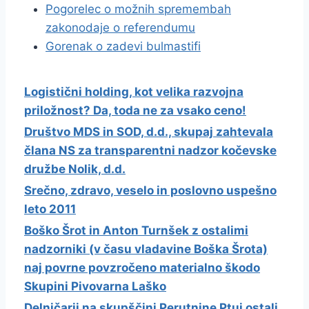
Pogorelec o možnih spremembah
zakonodaje o referendumu
Gorenak o zadevi bulmastifi
Logistični holding, kot velika razvojna
priložnost? Da, toda ne za vsako ceno!
Društvo MDS in SOD, d.d., skupaj zahtevala
člana NS za transparentni nadzor kočevske
družbe Nolik, d.d.
Srečno, zdravo, veselo in poslovno uspešno
leto 2011
Boško Šrot in Anton Turnšek z ostalimi
nadzorniki (v času vladavine Boška Šrota)
naj povrne povzročeno materialno škodo
Skupini Pivovarna Laško
Delničarji na skupščini Perutnine Ptuj ostali