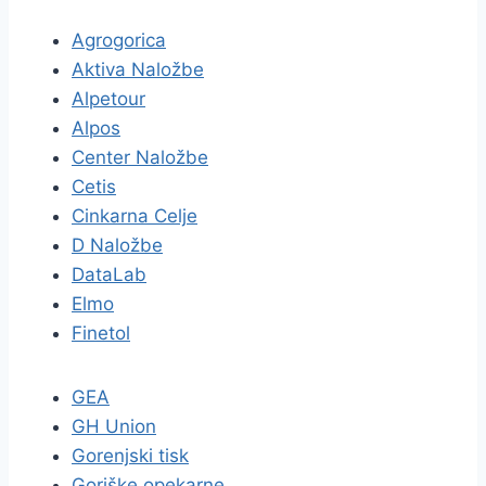
Agrogorica
Aktiva Naložbe
Alpetour
Alpos
Center Naložbe
Cetis
Cinkarna Celje
D Naložbe
DataLab
Elmo
Finetol
GEA
GH Union
Gorenjski tisk
Goriške opekarne