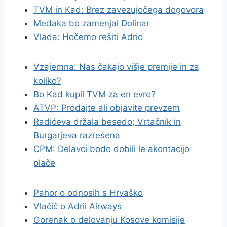
TVM in Kad: Brez zavezujočega dogovora
Medaka bo zamenjal Dolinar
Vlada: Hočemo rešiti Adrio
Vzajemna: Nas čakajo višje premije in za
koliko?
Bo Kad kupil TVM za en evro?
ATVP: Prodajte ali objavite prevzem
Radićeva držala besedo; Vrtačnik in
Burgarjeva razrešena
CPM: Delavci bodo dobili le akontacijo
plače
Pahor o odnosih s Hrvaško
Vlačič o Adrii Airways
Gorenak o delovanju Kosove komisije