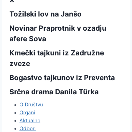
Tožilski lov na Janšo
Novinar Praprotnik v ozadju
afere Sova
Kmečki tajkuni iz Zadružne
zveze
Bogastvo tajkunov iz Preventa
Srčna drama Danila Türka
O Društvu
Organi
Aktualno
Odbori