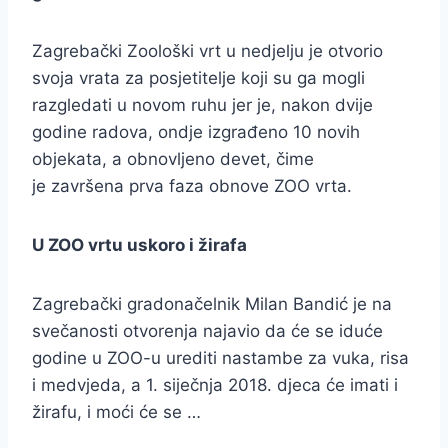
Zagrebački Zoološki vrt u nedjelju je otvorio
svoja vrata za posjetitelje koji su ga mogli
razgledati u novom ruhu jer je, nakon dvije
godine radova, ondje izgrađeno 10 novih
objekata, a obnovljeno devet, čime
je završena prva faza obnove ZOO vrta.
U ZOO vrtu uskoro i žirafa
Zagrebački gradonačelnik Milan Bandić je na
svečanosti otvorenja najavio da će se iduće
godine u ZOO-u urediti nastambe za vuka, risa
i medvjeda, a 1. siječnja 2018. djeca će imati i
žirafu, i moći će se …