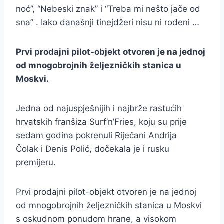
noć”, “Nebeski znak” i “Treba mi nešto jače od
sna” . Iako današnji tinejdžeri nisu ni rođeni …
Prvi prodajni pilot-objekt otvoren je na jednoj
od mnogobrojnih željezničkih stanica u
Moskvi.
Jedna od najuspješnijih i najbrže rastućih
hrvatskih franšiza Surf’n’Fries, koju su prije
sedam godina pokrenuli Riječani Andrija
Čolak i Denis Polić, dočekala je i rusku
premijeru.
Prvi prodajni pilot-objekt otvoren je na jednoj
od mnogobrojnih željezničkih stanica u Moskvi
s oskudnom ponudom hrane, a visokom