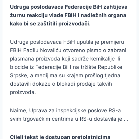
Udruga poslodavaca Federacije BiH zahtijeva
žurnu reakciju vlade FBiH i nadležnih organa
kako bi se zaštitili proizvođači.
Udruga poslodavaca FBiH uputila je premijeru
FBiH Fadilu Novaliću otvoreno pismo o zabrani
plasmana proizvoda koji sadrže kemikalije ili
biocide iz Federacije BiH na tržište Republike
Srpske, a medijima su krajem prošlog tjedna
dostavili dokaze o blokadi prodaje takvih
proizvoda.
Naime, Uprava za inspekcijske poslove RS-a
svim trgovačkim centrima u RS-u dostavila je …
Cijeli tekst je dostupan pretplatnicima