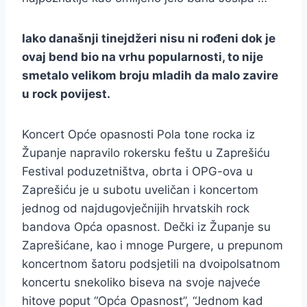
Iako današnji tinejdžeri nisu ni rođeni dok je
ovaj bend bio na vrhu popularnosti, to nije
smetalo velikom broju mladih da malo zavire
u rock povijest.
Koncert Opće opasnosti Pola tone rocka iz
Županje napravilo rokersku feštu u Zaprešiću
Festival poduzetništva, obrta i OPG-ova u
Zaprešiću je u subotu uveličan i koncertom
jednog od najdugovječnijih hrvatskih rock
bandova Opća opasnost. Dečki iz Županje su
Zaprešićane, kao i mnoge Purgere, u prepunom
koncertnom šatoru podsjetili na dvoipolsatnom
koncertu snekoliko biseva na svoje najveće
hitove poput “Opća Opasnost”, “Jednom kad