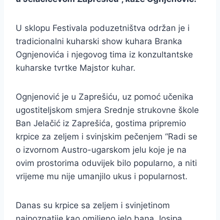
U sklopu Festivala poduzetništva održan je i
tradicionalni kuharski show kuhara Branka
Ognjenovića i njegovog tima iz konzultantske
kuharske tvrtke Majstor kuhar.
Ognjenović je u Zaprešiću, uz pomoć učenika
ugostiteljskom smjera Srednje strukovne škole
Ban Jelačić iz Zaprešića, gostima pripremio
krpice za zeljem i svinjskim pečenjem “Radi se
o izvornom Austro-ugarskom jelu koje je na
ovim prostorima oduvijek bilo popularno, a niti
vrijeme mu nije umanjilo ukus i popularnost.
Danas su krpice sa zeljem i svinjetinom
najpoznatije kao omiljeno jelo bana Josipa …