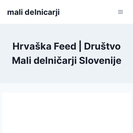
Skip
mali delnicarji
to
content
Hrvaška Feed | Društvo
Mali delničarji Slovenije