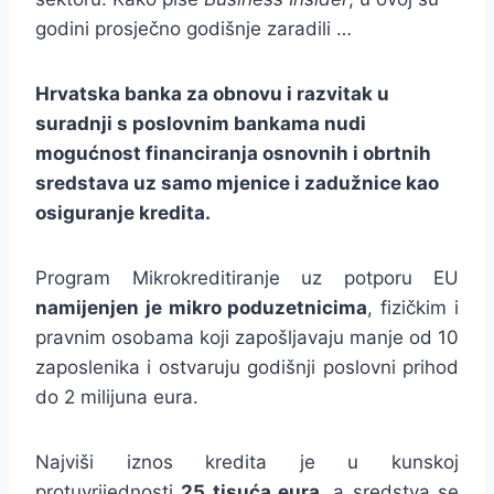
godini prosječno godišnje zaradili …
Hrvatska banka za obnovu i razvitak u
suradnji s poslovnim bankama nudi
mogućnost financiranja osnovnih i obrtnih
sredstava uz samo mjenice i zadužnice kao
osiguranje kredita.
Program Mikrokreditiranje uz potporu EU
namijenjen je mikro poduzetnicima
, fizičkim i
pravnim osobama koji zapošljavaju manje od 10
zaposlenika i ostvaruju godišnji poslovni prihod
do 2 milijuna eura.
Najviši iznos kredita je u kunskoj
protuvrijednosti
25 tisuća eura
, a sredstva se