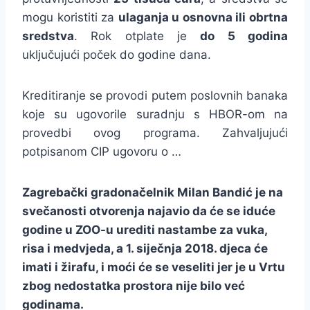
mogu koristiti za
ulaganja u osnovna ili obrtna
sredstva
. Rok otplate je
do 5 godina
uključujući poček do godine dana.
Kreditiranje se provodi putem poslovnih banaka
koje su ugovorile suradnju s HBOR-om na
provedbi ovog programa. Zahvaljujući
potpisanom CIP ugovoru o …
Zagrebački gradonačelnik Milan Bandić je na
svečanosti otvorenja najavio da će se iduće
godine u ZOO-u urediti nastambe za vuka,
risa i medvjeda, a 1. siječnja 2018. djeca će
imati i žirafu, i moći će se veseliti jer je u Vrtu
zbog nedostatka prostora nije bilo već
godinama.