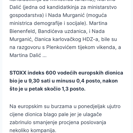
Dalić (jedna od kandidatkinja za ministarstvo
gospodarstva) i Nada Murganić (moguća
ministrica demografije i socijale). Martina
Bienenfeld, Bandićeva uzdanica, i Nada
Murganić, članica karlovačkog HDZ-a, bile su
na razgovoru s Plenkovićem tijekom vikenda, a
Martina Dalić …
STOXX indeks 600 vodećih europskih dionica
bio je u 9,30 sati u minusu 0,4 posto, nakon
što je u petak skočio 1,3 posto.
Na europskim su burzama u ponedjeljak ujutro
cijene dionica blago pale jer je ulagače
zabrinulo smanjenje procjena poslovanja
nekoliko kompanija.