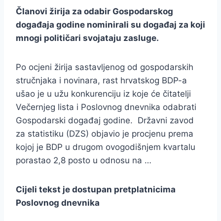
Članovi žirija za odabir Gospodarskog
događaja godine nominirali su događaj za koji
mnogi političari svojataju zasluge.
Po ocjeni žirija sastavljenog od gospodarskih
stručnjaka i novinara, rast hrvatskog BDP-a
ušao je u užu konkurenciju iz koje će čitatelji
Večernjeg lista i Poslovnog dnevnika odabrati
Gospodarski događaj godine. Državni zavod
za statistiku (DZS) objavio je procjenu prema
kojoj je BDP u drugom ovogodišnjem kvartalu
porastao 2,8 posto u odnosu na …
Cijeli tekst je dostupan pretplatnicima
Poslovnog dnevnika