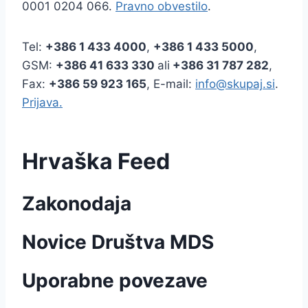
0001 0204 066.
Pravno obvestilo
.
Tel:
+386
1 433 4000
,
+386 1 433 5000
,
GSM:
+386 41 633 330
ali
+386 31 787 282
,
Fax:
+386
59 923 165
, E-mail:
info@skupaj.si
.
Prijava.
Hrvaška Feed
Zakonodaja
Novice Društva MDS
Uporabne povezave