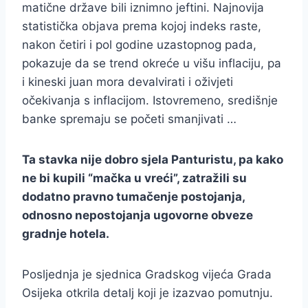
matične države bili iznimno jeftini. Najnovija
statistička objava prema kojoj indeks raste,
nakon četiri i pol godine uzastopnog pada,
pokazuje da se trend okreće u višu inflaciju, pa
i kineski juan mora devalvirati i oživjeti
očekivanja s inflacijom. Istovremeno, središnje
banke spremaju se početi smanjivati …
Ta stavka nije dobro sjela Panturistu, pa kako
ne bi kupili “mačka u vreći”, zatražili su
dodatno pravno tumačenje postojanja,
odnosno nepostojanja ugovorne obveze
gradnje hotela.
Posljednja je sjednica Gradskog vijeća Grada
Osijeka otkrila detalj koji je izazvao pomutnju.