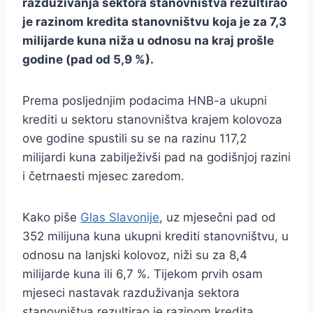
razduživanja sektora stanovništva rezultirao
je razinom kredita stanovništvu koja je za 7,3
milijarde kuna niža u odnosu na kraj prošle
godine (pad od 5,9 %).
Prema posljednjim podacima HNB-a ukupni
krediti u sektoru stanovništva krajem kolovoza
ove godine spustili su se na razinu 117,2
milijardi kuna zabilježivši pad na godišnjoj razini
i četrnaesti mjesec zaredom.
Kako piše
Glas Slavonije
, uz mjesečni pad od
352 milijuna kuna ukupni krediti stanovništvu, u
odnosu na lanjski kolovoz, niži su za 8,4
milijarde kuna ili 6,7 %. Tijekom prvih osam
mjeseci nastavak razduživanja sektora
stanovništva rezultirao je razinom kredita