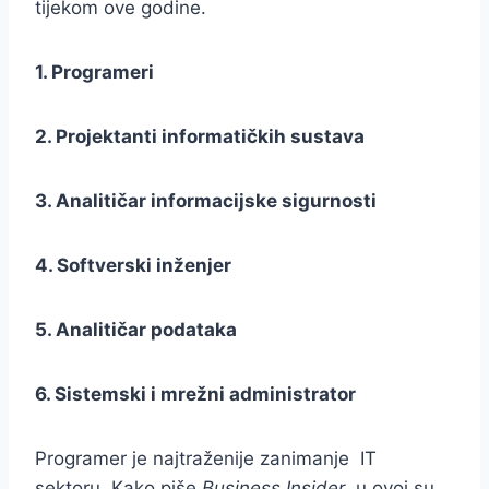
tijekom ove godine.
1. Programeri
2. Projektanti informatičkih sustava
3. Analitičar informacijske sigurnosti
4. Softverski inženjer
5. Analitičar podataka
6. Sistemski i mrežni administrator
Programer je najtraženije zanimanje IT
sektoru. Kako piše
Business Insider
, u ovoj su