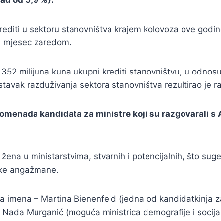
ad od 5,9 %).
iti u sektoru stanovništva krajem kolovoza ove godine s
sti mjesec zaredom.
352 milijuna kuna ukupni krediti stanovništvu, u odnosu n
stavak razduživanja sektora stanovništva rezultirao je r
 promenada kandidata za ministre koji su razgovaral
e žena u ministarstvima, stvarnih i potencijalnih, što su
rske angažmane.
ska imena – Martina Bienenfeld (jedna od kandidatkinja z
i Nada Murganić (moguća ministrica demografije i socija