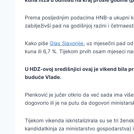
kuna niža u odnosu na kraj prošle godine (p
Prema posljednjim podacima HNB-a ukupni kred
zabilježivši pad na godišnjoj razini i četrnae
Kako piše
Glas Slavonije
, uz mjesečni pad od 
kuna ili 6,7 %. Tijekom prvih osam mjeseci na
U HDZ-ovoj središnjici ovaj je vikend bila
buduće Vlade.
Plenković je jučer otkrio da već sada ima viš
dogovorio ili je na putu da dogovori minista
Tijekom vikenda iskristalizirala su se tri žen
kandidatkinja za ministarstvo gospodarstva) 