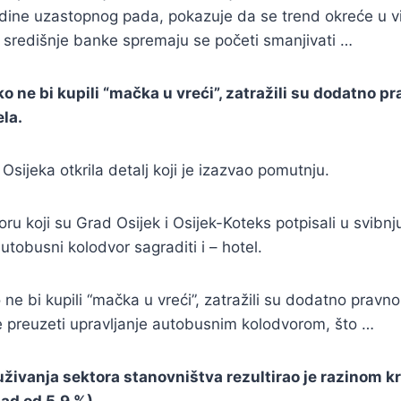
odine uzastopnog pada, pokazuje da se trend okreće u višu
o, središnje banke spremaju se početi smanjivati …
ako ne bi kupili “mačka u vreći”, zatražili su dodatno
la.
Osijeka otkrila detalj koji je izazvao pomutnju.
ru koji su Grad Osijek i Osijek-Koteks potpisali u svibnj
tobusni kolodvor sagraditi i – hotel.
o ne bi kupili “mačka u vreći”, zatražili su dodatno pra
e preuzeti upravljanje autobusnim kolodvorom, što …
vanja sektora stanovništva rezultirao je razinom kred