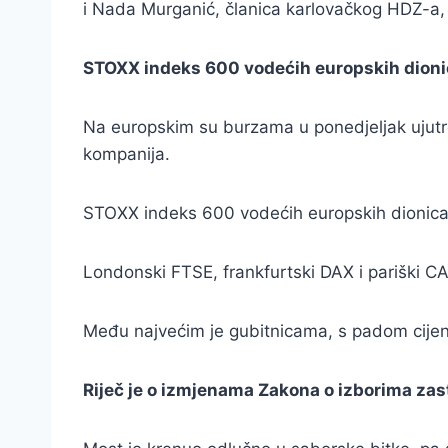
i Nada Murganić, članica karlovačkog HDZ-a, 
STOXX indeks 600 vodećih europskih dionica 
Na europskim su burzama u ponedjeljak ujutro
kompanija.
STOXX indeks 600 vodećih europskih dionica b
Londonski FTSE, frankfurtski DAX i pariški CA
Među najvećim je gubitnicama, s padom cijen
Riječ je o izmjenama Zakona o izborima za