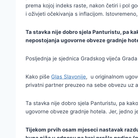
prema kojoj indeks raste, nakon četiri i pol g
i oživjeti očekivanja s inflacijom. Istovremen
Ta stavka nije dobro sjela Panturistu, pa k
nepostojanja ugovorne obveze gradnje hote
Posljednja je sjednica Gradskog vijeća Grada 
Kako piše
Glas Slavonije
, u originalnom ugovo
privatni partner preuzeo na sebe obvezu uz au
Ta stavka nije dobro sjela Panturistu, pa kak
ugovorne obveze gradnje hotela. Jer, jedno j
Tijekom prvih osam mjeseci nastavak razduži