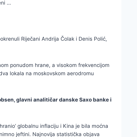
eni …
okrenuli Riječani Andrija Čolak i Denis Polić,
kudnom ponudom hrane, a visokom frekvencijom
još dva lokala na moskovskom aerodromu
kobsen, glavni analitičar danske Saxo banke i
hranio’ globalnu inflaciju i Kina je bila moćna
nimno jeftini. Najnovija statistička objava