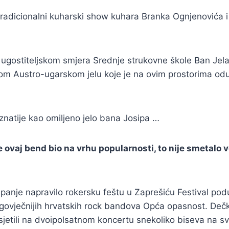
 tradicionalni kuharski show kuhara Branka Ognjenovića 
ugostiteljskom smjera Srednje strukovne škole Ban Jelač
om Austro-ugarskom jelu koje je na ovim prostorima oduvi
znatije kao omiljeno jelo bana Josipa …
je ovaj bend bio na vrhu popularnosti, to nije smetalo
panje napravilo rokersku feštu u Zaprešiću Festival pod
govječnijih hrvatskih rock bandova Opća opasnost. Dečk
etili na dvoipolsatnom koncertu snekoliko biseva na sv