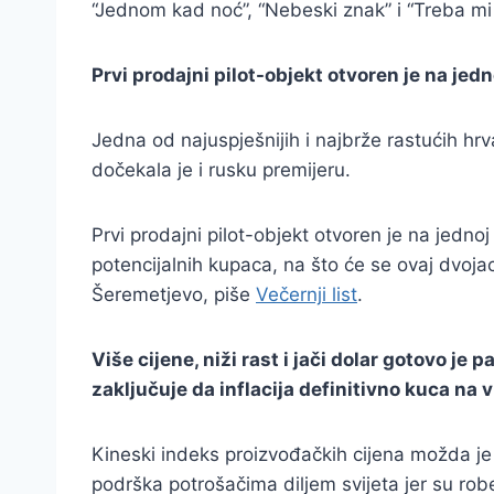
“Jednom kad noć”, “Nebeski znak” i “Treba mi n
Prvi prodajni pilot-objekt otvoren je na je
Jedna od najuspješnijih i najbrže rastućih hrva
dočekala je i rusku premijeru.
Prvi prodajni pilot-objekt otvoren je na jed
potencijalnih kupaca, na što će se ovaj dvoj
Šeremetjevo, piše
Večernji list
.
Više cijene, niži rast i jači dolar gotovo j
zaključuje da inflacija definitivno kuca na v
Kineski indeks proizvođačkih cijena možda je tr
podrška potrošačima diljem svijeta jer su robe 