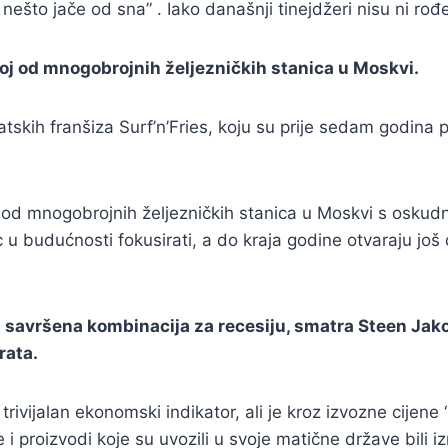
ešto jače od sna” . Iako današnji tinejdžeri nisu ni rođ
dnoj od mnogobrojnih željezničkih stanica u Moskvi.
tskih franšiza Surf’n’Fries, koju su prije sedam godina p
noj od mnogobrojnih željezničkih stanica u Moskvi s os
ac u budućnosti fokusirati, a do kraja godine otvaraju 
e pa savršena kombinacija za recesiju, smatra Steen Ja
rata.
ivijalan ekonomski indikator, ali je kroz izvozne cijene ‘
i proizvodi koje su uvozili u svoje matične države bili iz