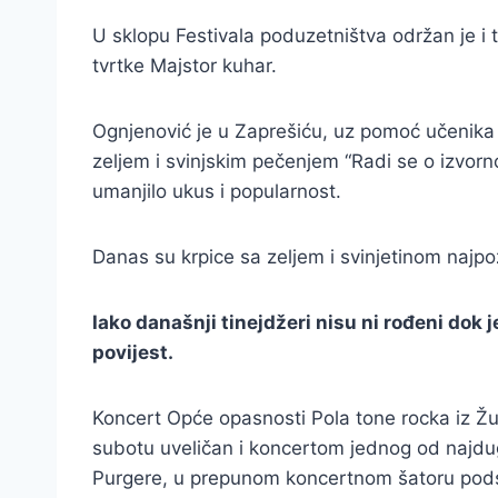
U sklopu Festivala poduzetništva održan je i
tvrtke Majstor kuhar.
Ognjenović je u Zaprešiću, uz pomoć učenika 
zeljem i svinjskim pečenjem “Radi se o izvorn
umanjilo ukus i popularnost.
Danas su krpice sa zeljem i svinjetinom najpo
Iako današnji tinejdžeri nisu ni rođeni dok 
povijest.
Koncert Opće opasnosti Pola tone rocka iz Žu
subotu uveličan i koncertom jednog od najdu
Purgere, u prepunom koncertnom šatoru podsj