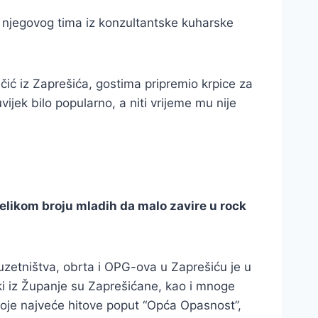
i njegovog tima iz konzultantske kuharske
ić iz Zaprešića, gostima pripremio krpice za
jek bilo popularno, a niti vrijeme mu nije
 velikom broju mladih da malo zavire u rock
uzetništva, obrta i OPG-ova u Zaprešiću je u
i iz Županje su Zaprešićane, kao i mnoge
oje najveće hitove poput “Opća Opasnost”,