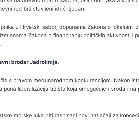
u se na dnevnom radu Sabora, osim onih akata koji su ve
vni red biti stavljeni idući tjedan.
tupnika u Hrvatski sabor, dopunama Zakona o lokalnim 
zmjenama Zakona o financiranju političkih aktivnosti 
…
vni brodar Jadrolinija.
suočiti s pravom međunarodnom konkurencijom. Nakon ist
a puna liberalizacija tržišta koja omogućuje i brodari
tske morske luke biti raspisani novi natječaji za koncesije