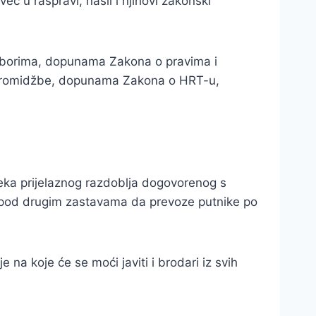
ć u raspravi, našli i njihovi zakonski
izborima, dopunama Zakona o pravima i
i promidžbe, dopunama Zakona o HRT-u,
eka prijelaznog razdoblja dogovorenog s
ma pod drugim zastavama da prevoze putnike po
 na koje će se moći javiti i brodari iz svih