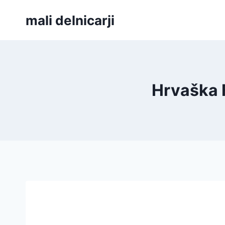
Skip
mali delnicarji
to
content
Hrvaška F