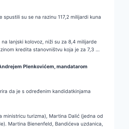
pustili su se na razinu 117,2 milijardi kuna
a lanjski kolovoz, niži su za 8,4 milijarde
azinom kredita stanovništvu koja je za 7,3 …
i s Andrejem Plenkovićem, mandatarom
gerira da je s određenim kandidatkinjama
a ministricu turizma), Martina Dalić (jedna od
le). Martina Bienenfeld, Bandićeva uzdanica,