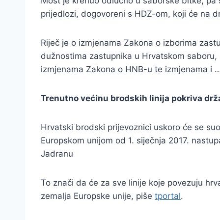
Most je krenuo odlučno u saborske bitke, pa s
prijedlozi, dogovoreni s HDZ-om, koji će na dne
Riječ je o izmjenama Zakona o izborima zas
dužnostima zastupnika u Hrvatskom saboru, i
izmjenama Zakona o HNB-u te izmjenama i 
Trenutno većinu brodskih linija pokriva drža
Hrvatski brodski prijevoznici uskoro će se 
Europskom unijom od 1. siječnja 2017. nastup
Jadranu
To znači da će za sve linije koje povezuju hrva
zemalja Europske unije, piše
tportal
.