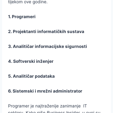
tijekom ove godine.
1. Programeri
2. Projektanti informatičkih sustava
3. Analitičar informacijske sigurnosti
4. Softverski inženjer
5. Analitičar podataka
6. Sistemski i mrežni administrator
Programer je najtraženije zanimanje IT
sektoru. Kako piše
Business Insider
, u ovoj su