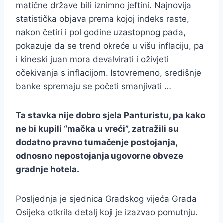
matične države bili iznimno jeftini. Najnovija
statistička objava prema kojoj indeks raste,
nakon četiri i pol godine uzastopnog pada,
pokazuje da se trend okreće u višu inflaciju, pa
i kineski juan mora devalvirati i oživjeti
očekivanja s inflacijom. Istovremeno, središnje
banke spremaju se početi smanjivati …
Ta stavka nije dobro sjela Panturistu, pa kako
ne bi kupili “mačka u vreći”, zatražili su
dodatno pravno tumačenje postojanja,
odnosno nepostojanja ugovorne obveze
gradnje hotela.
Posljednja je sjednica Gradskog vijeća Grada
Osijeka otkrila detalj koji je izazvao pomutnju.