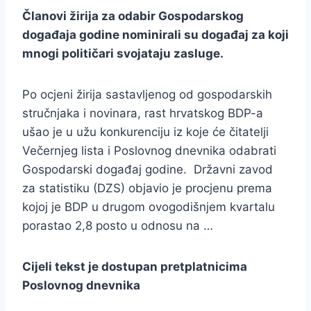
Članovi žirija za odabir Gospodarskog
događaja godine nominirali su događaj za koji
mnogi političari svojataju zasluge.
Po ocjeni žirija sastavljenog od gospodarskih
stručnjaka i novinara, rast hrvatskog BDP-a
ušao je u užu konkurenciju iz koje će čitatelji
Večernjeg lista i Poslovnog dnevnika odabrati
Gospodarski događaj godine. Državni zavod
za statistiku (DZS) objavio je procjenu prema
kojoj je BDP u drugom ovogodišnjem kvartalu
porastao 2,8 posto u odnosu na …
Cijeli tekst je dostupan pretplatnicima
Poslovnog dnevnika