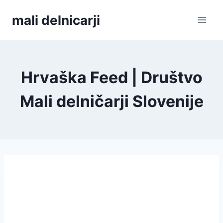
Skip
mali delnicarji
to
content
Hrvaška Feed | Društvo
Mali delničarji Slovenije