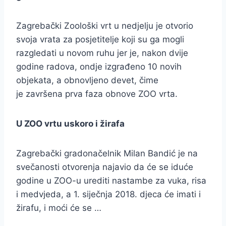
Zagrebački Zoološki vrt u nedjelju je otvorio
svoja vrata za posjetitelje koji su ga mogli
razgledati u novom ruhu jer je, nakon dvije
godine radova, ondje izgrađeno 10 novih
objekata, a obnovljeno devet, čime
je završena prva faza obnove ZOO vrta.
U ZOO vrtu uskoro i žirafa
Zagrebački gradonačelnik Milan Bandić je na
svečanosti otvorenja najavio da će se iduće
godine u ZOO-u urediti nastambe za vuka, risa
i medvjeda, a 1. siječnja 2018. djeca će imati i
žirafu, i moći će se …