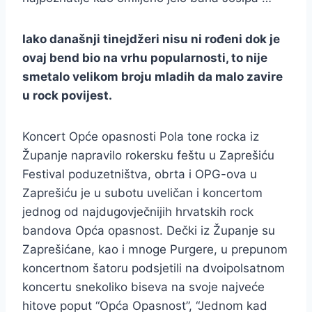
Iako današnji tinejdžeri nisu ni rođeni dok je
ovaj bend bio na vrhu popularnosti, to nije
smetalo velikom broju mladih da malo zavire
u rock povijest.
Koncert Opće opasnosti Pola tone rocka iz
Županje napravilo rokersku feštu u Zaprešiću
Festival poduzetništva, obrta i OPG-ova u
Zaprešiću je u subotu uveličan i koncertom
jednog od najdugovječnijih hrvatskih rock
bandova Opća opasnost. Dečki iz Županje su
Zaprešićane, kao i mnoge Purgere, u prepunom
koncertnom šatoru podsjetili na dvoipolsatnom
koncertu snekoliko biseva na svoje najveće
hitove poput “Opća Opasnost”, “Jednom kad