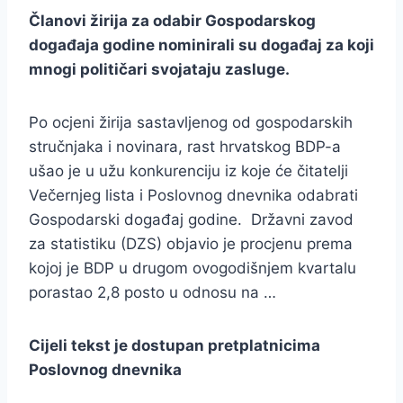
Članovi žirija za odabir Gospodarskog
događaja godine nominirali su događaj za koji
mnogi političari svojataju zasluge.
Po ocjeni žirija sastavljenog od gospodarskih
stručnjaka i novinara, rast hrvatskog BDP-a
ušao je u užu konkurenciju iz koje će čitatelji
Večernjeg lista i Poslovnog dnevnika odabrati
Gospodarski događaj godine. Državni zavod
za statistiku (DZS) objavio je procjenu prema
kojoj je BDP u drugom ovogodišnjem kvartalu
porastao 2,8 posto u odnosu na …
Cijeli tekst je dostupan pretplatnicima
Poslovnog dnevnika