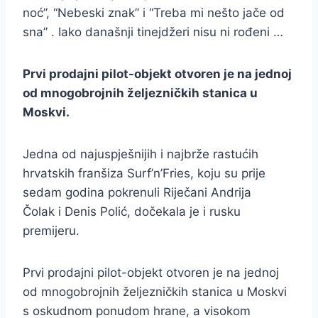
noć”, “Nebeski znak” i “Treba mi nešto jače od
sna” . Iako današnji tinejdžeri nisu ni rođeni …
Prvi prodajni pilot-objekt otvoren je na jednoj
od mnogobrojnih željezničkih stanica u
Moskvi.
Jedna od najuspješnijih i najbrže rastućih
hrvatskih franšiza Surf’n’Fries, koju su prije
sedam godina pokrenuli Riječani Andrija
Čolak i Denis Polić, dočekala je i rusku
premijeru.
Prvi prodajni pilot-objekt otvoren je na jednoj
od mnogobrojnih željezničkih stanica u Moskvi
s oskudnom ponudom hrane, a visokom