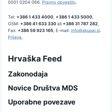
0001 0204 066.
Pravno obvestilo
.
Tel:
+386
1 433 4000
,
+386 1 433 5000
,
GSM:
+386 41 633 330
ali
+386 31 787 282
,
Fax:
+386
59 923 165
, E-mail:
info@skupaj.si
.
Prijava.
Hrvaška Feed
Zakonodaja
Novice Društva MDS
Uporabne povezave