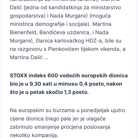
Dalić (jedna od kandidatkinja za ministarstvo
gospodarstva) i Nada Murganić (moguća
ministrica demografije i socijale). Martina
Bienenfeld, Bandićeva uzdanica, i Nada
Murganić, članica karlovačkog HDZ-a, bile su
na razgovoru s Plenkovićem tijekom vikenda, a
Martina Dalić …
STOXX indeks 600 vodećih europskih dionica
bio je u 9,30 sati u minusu 0,4 posto, nakon
što je u petak skočio 1,3 posto.
Na europskim su burzama u ponedjeljak ujutro
cijene dionica blago pale jer je ulagače
zabrinulo smanjenje procjena poslovanja
nekoliko kompanija.