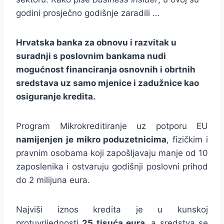
godini prosječno godišnje zaradili …
Hrvatska banka za obnovu i razvitak u
suradnji s poslovnim bankama nudi
mogućnost financiranja osnovnih i obrtnih
sredstava uz samo mjenice i zadužnice kao
osiguranje kredita.
Program Mikrokreditiranje uz potporu EU
namijenjen je mikro poduzetnicima
, fizičkim i
pravnim osobama koji zapošljavaju manje od 10
zaposlenika i ostvaruju godišnji poslovni prihod
do 2 milijuna eura.
Najviši iznos kredita je u kunskoj
protuvrijednosti
25 tisuća eura
, a sredstva se