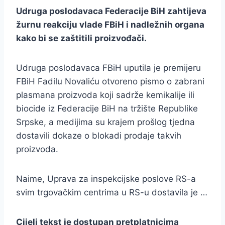
Udruga poslodavaca Federacije BiH zahtijeva
žurnu reakciju vlade FBiH i nadležnih organa
kako bi se zaštitili proizvođači.
Udruga poslodavaca FBiH uputila je premijeru
FBiH Fadilu Novaliću otvoreno pismo o zabrani
plasmana proizvoda koji sadrže kemikalije ili
biocide iz Federacije BiH na tržište Republike
Srpske, a medijima su krajem prošlog tjedna
dostavili dokaze o blokadi prodaje takvih
proizvoda.
Naime, Uprava za inspekcijske poslove RS-a
svim trgovačkim centrima u RS-u dostavila je …
Cijeli tekst je dostupan pretplatnicima