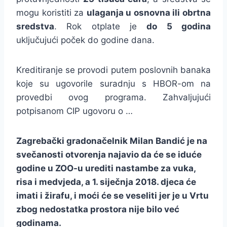
mogu koristiti za
ulaganja u osnovna ili obrtna
sredstva
. Rok otplate je
do 5 godina
uključujući poček do godine dana.
Kreditiranje se provodi putem poslovnih banaka
koje su ugovorile suradnju s HBOR-om na
provedbi ovog programa. Zahvaljujući
potpisanom CIP ugovoru o …
Zagrebački gradonačelnik Milan Bandić je na
svečanosti otvorenja najavio da će se iduće
godine u ZOO-u urediti nastambe za vuka,
risa i medvjeda, a 1. siječnja 2018. djeca će
imati i žirafu, i moći će se veseliti jer je u Vrtu
zbog nedostatka prostora nije bilo već
godinama.