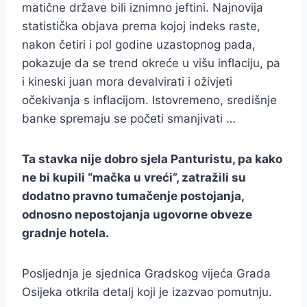
matične države bili iznimno jeftini. Najnovija
statistička objava prema kojoj indeks raste,
nakon četiri i pol godine uzastopnog pada,
pokazuje da se trend okreće u višu inflaciju, pa
i kineski juan mora devalvirati i oživjeti
očekivanja s inflacijom. Istovremeno, središnje
banke spremaju se početi smanjivati …
Ta stavka nije dobro sjela Panturistu, pa kako
ne bi kupili “mačka u vreći”, zatražili su
dodatno pravno tumačenje postojanja,
odnosno nepostojanja ugovorne obveze
gradnje hotela.
Posljednja je sjednica Gradskog vijeća Grada
Osijeka otkrila detalj koji je izazvao pomutnju.