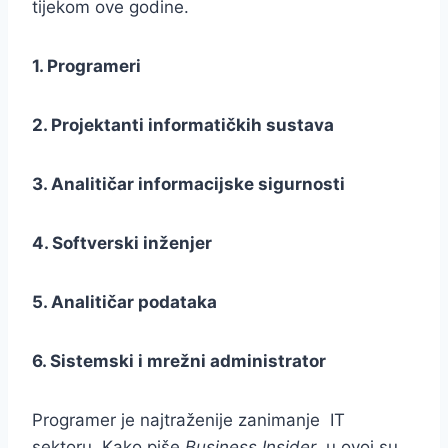
tijekom ove godine.
1. Programeri
2. Projektanti informatičkih sustava
3. Analitičar informacijske sigurnosti
4. Softverski inženjer
5. Analitičar podataka
6. Sistemski i mrežni administrator
Programer je najtraženije zanimanje IT
sektoru. Kako piše
Business Insider
, u ovoj su