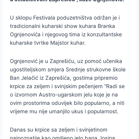
U sklopu Festivala poduzetništva održan je i
tradicionalni kuharski show kuhara Branka
Ognjenovića i njegovog tima iz konzultantske
kuharske tvrtke Majstor kuhar.
Ognjenović je u Zaprešiću, uz pomoć učenika
ugostiteljskom smjera Srednje strukovne škole
Ban Jelačić iz Zaprešića, gostima pripremio
krpice za zeljem i svinjskim pečenjem “Radi se
o izvornom Austro-ugarskom jelu koje je na
ovim prostorima oduvijek bilo popularno, a niti
vrijeme mu nije umanjilo ukus i popularnost.
Danas su krpice sa zeljem i svinjetinom
najpoznatije kao omiljeno jelo bana Josipa …