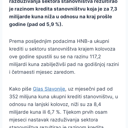
razduživanja sektora stanovništva rezultirao
je razinom kredita stanovništvu koja je za 7,3
milijarde kuna niža u odnosu na kraj prošle
godine (pad od 5,9 %).
Prema posljednjim podacima HNB-a ukupni
krediti u sektoru stanovništva krajem kolovoza
ove godine spustili su se na razinu 117,2
milijardi kuna zabilježivši pad na godišnjoj razini
i četrnaesti mjesec zaredom.
Kako piše
Glas Slavonije
, uz mjesečni pad od
352 milijuna kuna ukupni krediti stanovništvu, u
odnosu na lanjski kolovoz, niži su za 8,4
milijarde kuna ili 6,7 %. Tijekom prvih osam
mjeseci nastavak razduživanja sektora
stanovništva rezultirao je razinom kredita