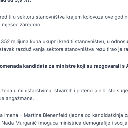
ad od 5,9 %).
iti u sektoru stanovništva krajem kolovoza ove godine s
sti mjesec zaredom.
352 milijuna kuna ukupni krediti stanovništvu, u odnosu n
stavak razduživanja sektora stanovništva rezultirao je r
 promenada kandidata za ministre koji su razgovaral
e žena u ministarstvima, stvarnih i potencijalnih, što su
rske angažmane.
ska imena – Martina Bienenfeld (jedna od kandidatkinja z
i Nada Murganić (moguća ministrica demografije i socija