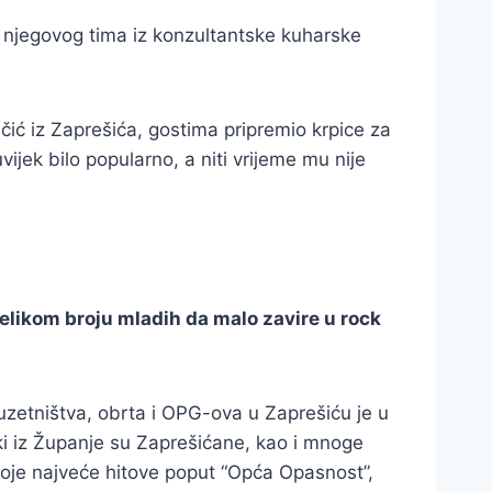
i njegovog tima iz konzultantske kuharske
ić iz Zaprešića, gostima pripremio krpice za
jek bilo popularno, a niti vrijeme mu nije
 velikom broju mladih da malo zavire u rock
uzetništva, obrta i OPG-ova u Zaprešiću je u
i iz Županje su Zaprešićane, kao i mnoge
oje najveće hitove poput “Opća Opasnost”,