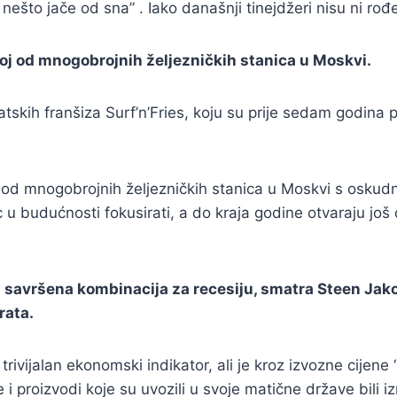
ešto jače od sna” . Iako današnji tinejdžeri nisu ni rođ
dnoj od mnogobrojnih željezničkih stanica u Moskvi.
tskih franšiza Surf’n’Fries, koju su prije sedam godina p
noj od mnogobrojnih željezničkih stanica u Moskvi s os
ac u budućnosti fokusirati, a do kraja godine otvaraju 
e pa savršena kombinacija za recesiju, smatra Steen Ja
rata.
ivijalan ekonomski indikator, ali je kroz izvozne cijene ‘
i proizvodi koje su uvozili u svoje matične države bili iz