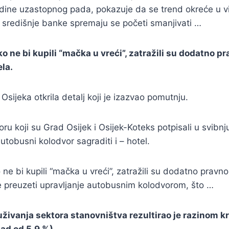
odine uzastopnog pada, pokazuje da se trend okreće u višu
o, središnje banke spremaju se početi smanjivati …
ako ne bi kupili “mačka u vreći”, zatražili su dodatno
la.
Osijeka otkrila detalj koji je izazvao pomutnju.
ru koji su Grad Osijek i Osijek-Koteks potpisali u svibnj
tobusni kolodvor sagraditi i – hotel.
o ne bi kupili “mačka u vreći”, zatražili su dodatno pra
e preuzeti upravljanje autobusnim kolodvorom, što …
vanja sektora stanovništva rezultirao je razinom kred