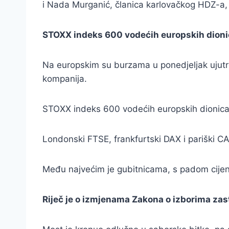
i Nada Murganić, članica karlovačkog HDZ-a, 
STOXX indeks 600 vodećih europskih dionica 
Na europskim su burzama u ponedjeljak ujutro
kompanija.
STOXX indeks 600 vodećih europskih dionica b
Londonski FTSE, frankfurtski DAX i pariški CA
Među najvećim je gubitnicama, s padom cijen
Riječ je o izmjenama Zakona o izborima za