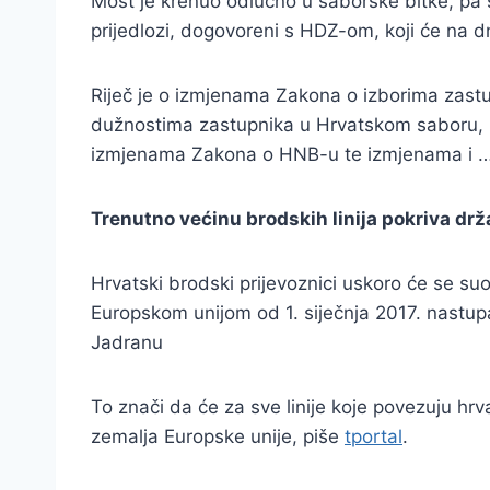
Most je krenuo odlučno u saborske bitke, pa s
prijedlozi, dogovoreni s HDZ-om, koji će na dne
Riječ je o izmjenama Zakona o izborima zas
dužnostima zastupnika u Hrvatskom saboru, i
izmjenama Zakona o HNB-u te izmjenama i 
Trenutno većinu brodskih linija pokriva drža
Hrvatski brodski prijevoznici uskoro će se 
Europskom unijom od 1. siječnja 2017. nastup
Jadranu
To znači da će za sve linije koje povezuju hrva
zemalja Europske unije, piše
tportal
.