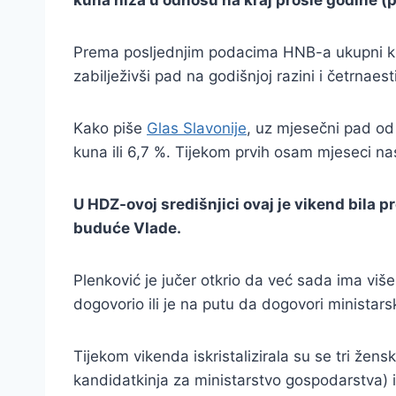
kuna niža u odnosu na kraj prošle godine (p
Prema posljednjim podacima HNB-a ukupni kred
zabilježivši pad na godišnjoj razini i četrnae
Kako piše
Glas Slavonije
, uz mjesečni pad od 
kuna ili 6,7 %. Tijekom prvih osam mjeseci na
U HDZ-ovoj središnjici ovaj je vikend bila
buduće Vlade.
Plenković je jučer otkrio da već sada ima viš
dogovorio ili je na putu da dogovori minista
Tijekom vikenda iskristalizirala su se tri žen
kandidatkinja za ministarstvo gospodarstva) 