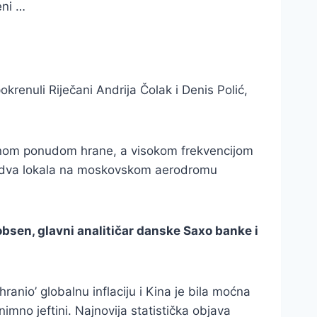
eni …
okrenuli Riječani Andrija Čolak i Denis Polić,
kudnom ponudom hrane, a visokom frekvencijom
još dva lokala na moskovskom aerodromu
kobsen, glavni analitičar danske Saxo banke i
hranio’ globalnu inflaciju i Kina je bila moćna
nimno jeftini. Najnovija statistička objava