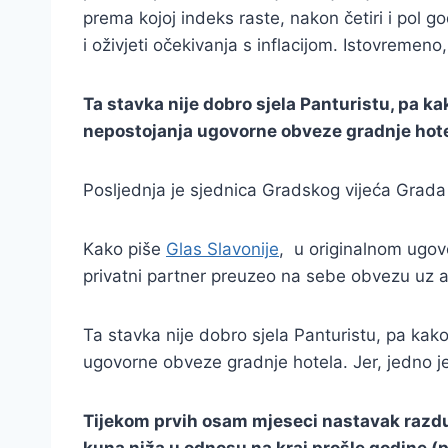
prema kojoj indeks raste, nakon četiri i pol g
i oživjeti očekivanja s inflacijom. Istovremen
Ta stavka nije dobro sjela Panturistu, pa k
nepostojanja ugovorne obveze gradnje hote
Posljednja je sjednica Gradskog vijeća Grada 
Kako piše
Glas Slavonije
, u originalnom ugovo
privatni partner preuzeo na sebe obvezu uz au
Ta stavka nije dobro sjela Panturistu, pa kak
ugovorne obveze gradnje hotela. Jer, jedno j
Tijekom prvih osam mjeseci nastavak razduži