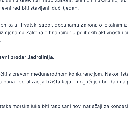
u se na dnevnom radu Sabora, osim onih akata koji su ve
vni red biti stavljeni idući tjedan.
tupnika u Hrvatski sabor, dopunama Zakona o lokalnim 
zmjenama Zakona o financiranju političkih aktivnosti 
…
vni brodar Jadrolinija.
suočiti s pravom međunarodnom konkurencijom. Nakon ist
a puna liberalizacija tržišta koja omogućuje i brodari
tske morske luke biti raspisani novi natječaji za koncesije