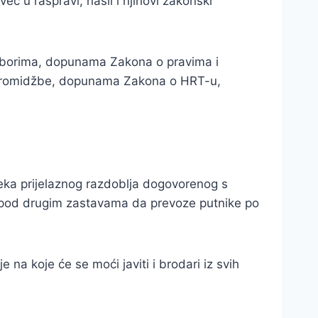
ć u raspravi, našli i njihovi zakonski
izborima, dopunama Zakona o pravima i
i promidžbe, dopunama Zakona o HRT-u,
eka prijelaznog razdoblja dogovorenog s
ma pod drugim zastavama da prevoze putnike po
 na koje će se moći javiti i brodari iz svih