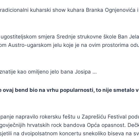
 tradicionalni kuharski show kuhara Branka Ognjenovića 
ugostiteljskom smjera Srednje strukovne škole Ban Jelač
om Austro-ugarskom jelu koje je na ovim prostorima oduvi
znatije kao omiljeno jelo bana Josipa …
je ovaj bend bio na vrhu popularnosti, to nije smetalo
panje napravilo rokersku feštu u Zaprešiću Festival pod
govječnijih hrvatskih rock bandova Opća opasnost. Dečk
etili na dvoipolsatnom koncertu snekoliko biseva na sv