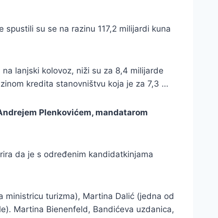
pustili su se na razinu 117,2 milijardi kuna
a lanjski kolovoz, niži su za 8,4 milijarde
azinom kredita stanovništvu koja je za 7,3 …
i s Andrejem Plenkovićem, mandatarom
gerira da je s određenim kandidatkinjama
a ministricu turizma), Martina Dalić (jedna od
le). Martina Bienenfeld, Bandićeva uzdanica,