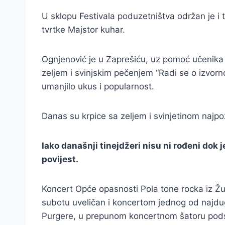
U sklopu Festivala poduzetništva održan je i
tvrtke Majstor kuhar.
Ognjenović je u Zaprešiću, uz pomoć učenika 
zeljem i svinjskim pečenjem “Radi se o izvorn
umanjilo ukus i popularnost.
Danas su krpice sa zeljem i svinjetinom najpo
Iako današnji tinejdžeri nisu ni rođeni dok 
povijest.
Koncert Opće opasnosti Pola tone rocka iz Žu
subotu uveličan i koncertom jednog od najdu
Purgere, u prepunom koncertnom šatoru podsj