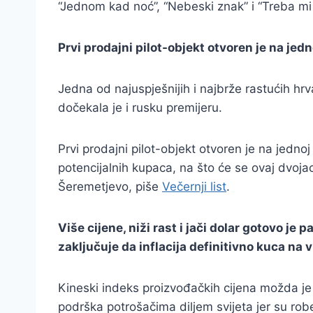
“Jednom kad noć”, “Nebeski znak” i “Treba mi n
Prvi prodajni pilot-objekt otvoren je na je
Jedna od najuspješnijih i najbrže rastućih hrva
dočekala je i rusku premijeru.
Prvi prodajni pilot-objekt otvoren je na jed
potencijalnih kupaca, na što će se ovaj dvoj
Šeremetjevo, piše
Večernji list
.
Više cijene, niži rast i jači dolar gotovo j
zaključuje da inflacija definitivno kuca na v
Kineski indeks proizvođačkih cijena možda je tr
podrška potrošačima diljem svijeta jer su robe 