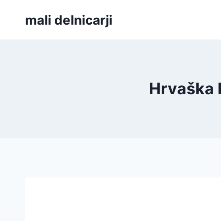
Skip
mali delnicarji
to
content
Hrvaška F