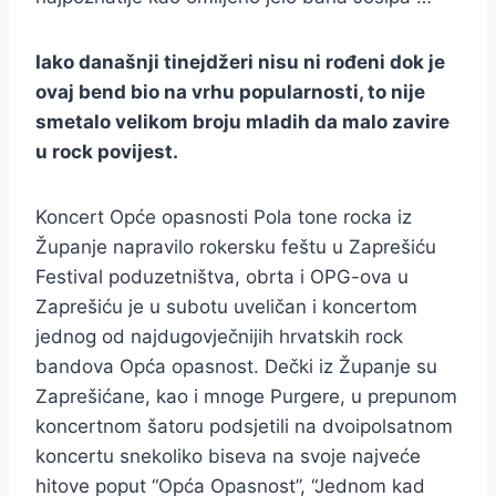
Iako današnji tinejdžeri nisu ni rođeni dok je
ovaj bend bio na vrhu popularnosti, to nije
smetalo velikom broju mladih da malo zavire
u rock povijest.
Koncert Opće opasnosti Pola tone rocka iz
Županje napravilo rokersku feštu u Zaprešiću
Festival poduzetništva, obrta i OPG-ova u
Zaprešiću je u subotu uveličan i koncertom
jednog od najdugovječnijih hrvatskih rock
bandova Opća opasnost. Dečki iz Županje su
Zaprešićane, kao i mnoge Purgere, u prepunom
koncertnom šatoru podsjetili na dvoipolsatnom
koncertu snekoliko biseva na svoje najveće
hitove poput “Opća Opasnost”, “Jednom kad