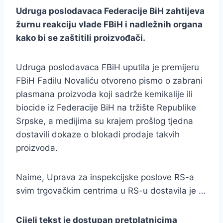
Udruga poslodavaca Federacije BiH zahtijeva
žurnu reakciju vlade FBiH i nadležnih organa
kako bi se zaštitili proizvođači.
Udruga poslodavaca FBiH uputila je premijeru
FBiH Fadilu Novaliću otvoreno pismo o zabrani
plasmana proizvoda koji sadrže kemikalije ili
biocide iz Federacije BiH na tržište Republike
Srpske, a medijima su krajem prošlog tjedna
dostavili dokaze o blokadi prodaje takvih
proizvoda.
Naime, Uprava za inspekcijske poslove RS-a
svim trgovačkim centrima u RS-u dostavila je …
Cijeli tekst je dostupan pretplatnicima