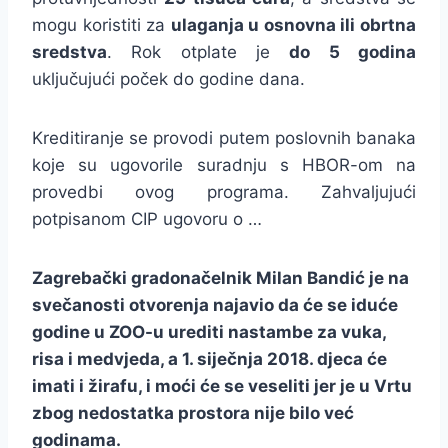
mogu koristiti za
ulaganja u osnovna ili obrtna
sredstva
. Rok otplate je
do 5 godina
uključujući poček do godine dana.
Kreditiranje se provodi putem poslovnih banaka
koje su ugovorile suradnju s HBOR-om na
provedbi ovog programa. Zahvaljujući
potpisanom CIP ugovoru o …
Zagrebački gradonačelnik Milan Bandić je na
svečanosti otvorenja najavio da će se iduće
godine u ZOO-u urediti nastambe za vuka,
risa i medvjeda, a 1. siječnja 2018. djeca će
imati i žirafu, i moći će se veseliti jer je u Vrtu
zbog nedostatka prostora nije bilo već
godinama.