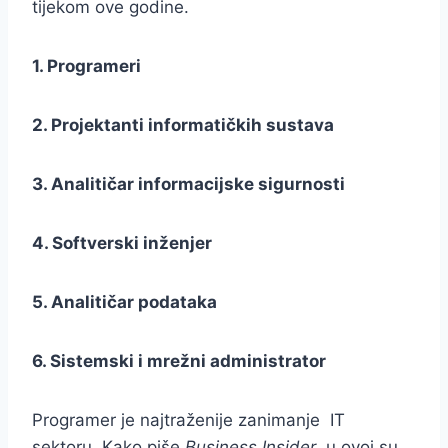
tijekom ove godine.
1. Programeri
2. Projektanti informatičkih sustava
3. Analitičar informacijske sigurnosti
4. Softverski inženjer
5. Analitičar podataka
6. Sistemski i mrežni administrator
Programer je najtraženije zanimanje IT
sektoru. Kako piše
Business Insider
, u ovoj su