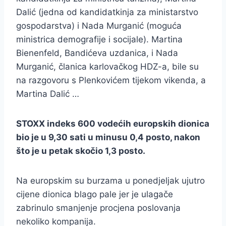
Dalić (jedna od kandidatkinja za ministarstvo
gospodarstva) i Nada Murganić (moguća
ministrica demografije i socijale). Martina
Bienenfeld, Bandićeva uzdanica, i Nada
Murganić, članica karlovačkog HDZ-a, bile su
na razgovoru s Plenkovićem tijekom vikenda, a
Martina Dalić …
STOXX indeks 600 vodećih europskih dionica
bio je u 9,30 sati u minusu 0,4 posto, nakon
što je u petak skočio 1,3 posto.
Na europskim su burzama u ponedjeljak ujutro
cijene dionica blago pale jer je ulagače
zabrinulo smanjenje procjena poslovanja
nekoliko kompanija.