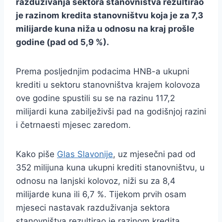
razduživanja sektora stanovništva rezultirao
je razinom kredita stanovništvu koja je za 7,3
milijarde kuna niža u odnosu na kraj prošle
godine (pad od 5,9 %).
Prema posljednjim podacima HNB-a ukupni
krediti u sektoru stanovništva krajem kolovoza
ove godine spustili su se na razinu 117,2
milijardi kuna zabilježivši pad na godišnjoj razini
i četrnaesti mjesec zaredom.
Kako piše
Glas Slavonije
, uz mjesečni pad od
352 milijuna kuna ukupni krediti stanovništvu, u
odnosu na lanjski kolovoz, niži su za 8,4
milijarde kuna ili 6,7 %. Tijekom prvih osam
mjeseci nastavak razduživanja sektora
stanovništva rezultirao je razinom kredita