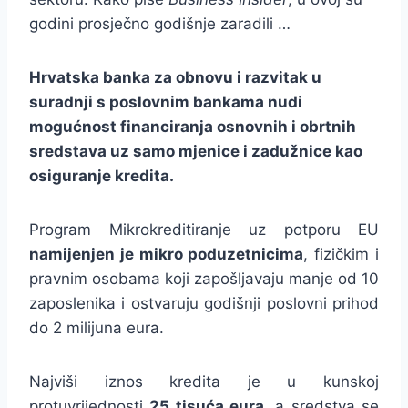
godini prosječno godišnje zaradili …
Hrvatska banka za obnovu i razvitak u
suradnji s poslovnim bankama nudi
mogućnost financiranja osnovnih i obrtnih
sredstava uz samo mjenice i zadužnice kao
osiguranje kredita.
Program Mikrokreditiranje uz potporu EU
namijenjen je mikro poduzetnicima
, fizičkim i
pravnim osobama koji zapošljavaju manje od 10
zaposlenika i ostvaruju godišnji poslovni prihod
do 2 milijuna eura.
Najviši iznos kredita je u kunskoj
protuvrijednosti
25 tisuća eura
, a sredstva se