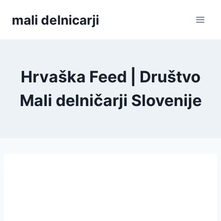
Skip
mali delnicarji
to
content
Hrvaška Feed | Društvo
Mali delničarji Slovenije