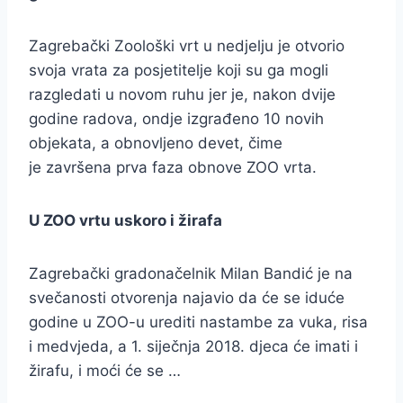
Zagrebački Zoološki vrt u nedjelju je otvorio
svoja vrata za posjetitelje koji su ga mogli
razgledati u novom ruhu jer je, nakon dvije
godine radova, ondje izgrađeno 10 novih
objekata, a obnovljeno devet, čime
je završena prva faza obnove ZOO vrta.
U ZOO vrtu uskoro i žirafa
Zagrebački gradonačelnik Milan Bandić je na
svečanosti otvorenja najavio da će se iduće
godine u ZOO-u urediti nastambe za vuka, risa
i medvjeda, a 1. siječnja 2018. djeca će imati i
žirafu, i moći će se …