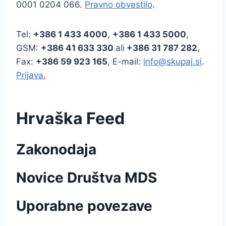
0001 0204 066.
Pravno obvestilo
.
Tel:
+386
1 433 4000
,
+386 1 433 5000
,
GSM:
+386 41 633 330
ali
+386 31 787 282
,
Fax:
+386
59 923 165
, E-mail:
info@skupaj.si
.
Prijava.
Hrvaška Feed
Zakonodaja
Novice Društva MDS
Uporabne povezave