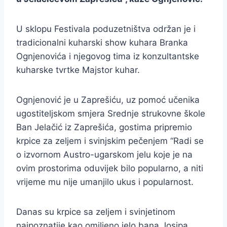
U sklopu Festivala poduzetništva održan je i
tradicionalni kuharski show kuhara Branka
Ognjenovića i njegovog tima iz konzultantske
kuharske tvrtke Majstor kuhar.
Ognjenović je u Zaprešiću, uz pomoć učenika
ugostiteljskom smjera Srednje strukovne škole
Ban Jelačić iz Zaprešića, gostima pripremio
krpice za zeljem i svinjskim pečenjem “Radi se
o izvornom Austro-ugarskom jelu koje je na
ovim prostorima oduvijek bilo popularno, a niti
vrijeme mu nije umanjilo ukus i popularnost.
Danas su krpice sa zeljem i svinjetinom
najpoznatije kao omiljeno jelo bana Josipa …