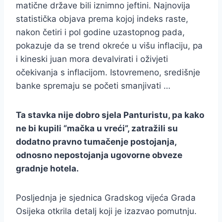
matične države bili iznimno jeftini. Najnovija
statistička objava prema kojoj indeks raste,
nakon četiri i pol godine uzastopnog pada,
pokazuje da se trend okreće u višu inflaciju, pa
i kineski juan mora devalvirati i oživjeti
očekivanja s inflacijom. Istovremeno, središnje
banke spremaju se početi smanjivati …
Ta stavka nije dobro sjela Panturistu, pa kako
ne bi kupili “mačka u vreći”, zatražili su
dodatno pravno tumačenje postojanja,
odnosno nepostojanja ugovorne obveze
gradnje hotela.
Posljednja je sjednica Gradskog vijeća Grada
Osijeka otkrila detalj koji je izazvao pomutnju.