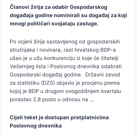
Članovi žirija za odabir Gospodarskog
događaja godine nominirali su događaj za koji
mnogi političari svojataju zasluge.
Po ocjeni žirija sastavljenog od gospodarskih
stručnjaka i novinara, rast hrvatskog BDP-a
ušao je u užu konkurenciju iz koje će čitatelji
Večernjeg lista i Poslovnog dnevnika odabrati
Gospodarski događaj godine. Državni zavod
za statistiku (DZS) objavio je procjenu prema
kojoj je BDP u drugom ovogodišnjem kvartalu
porastao 2,8 posto u odnosu na …
Cijeli tekst je dostupan pretplatnicima
Poslovnog dnevnika