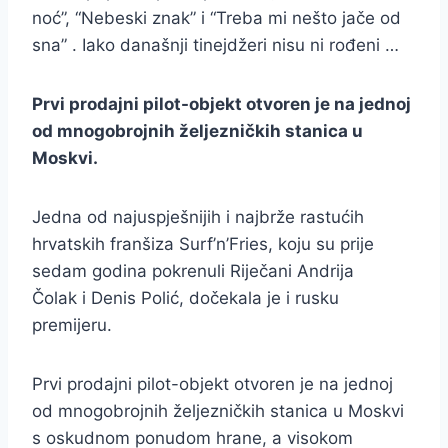
noć”, “Nebeski znak” i “Treba mi nešto jače od
sna” . Iako današnji tinejdžeri nisu ni rođeni …
Prvi prodajni pilot-objekt otvoren je na jednoj
od mnogobrojnih željezničkih stanica u
Moskvi.
Jedna od najuspješnijih i najbrže rastućih
hrvatskih franšiza Surf’n’Fries, koju su prije
sedam godina pokrenuli Riječani Andrija
Čolak i Denis Polić, dočekala je i rusku
premijeru.
Prvi prodajni pilot-objekt otvoren je na jednoj
od mnogobrojnih željezničkih stanica u Moskvi
s oskudnom ponudom hrane, a visokom