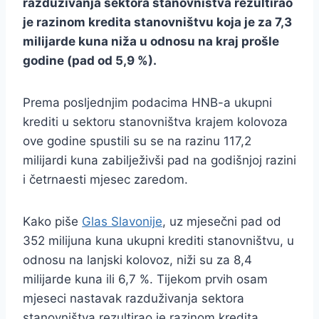
razduživanja sektora stanovništva rezultirao
je razinom kredita stanovništvu koja je za 7,3
milijarde kuna niža u odnosu na kraj prošle
godine (pad od 5,9 %).
Prema posljednjim podacima HNB-a ukupni
krediti u sektoru stanovništva krajem kolovoza
ove godine spustili su se na razinu 117,2
milijardi kuna zabilježivši pad na godišnjoj razini
i četrnaesti mjesec zaredom.
Kako piše
Glas Slavonije
, uz mjesečni pad od
352 milijuna kuna ukupni krediti stanovništvu, u
odnosu na lanjski kolovoz, niži su za 8,4
milijarde kuna ili 6,7 %. Tijekom prvih osam
mjeseci nastavak razduživanja sektora
stanovništva rezultirao je razinom kredita