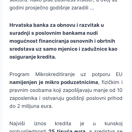
godini prosječno godišnje zaradili …
Hrvatska banka za obnovu i razvitak u
suradnji s poslovnim bankama nudi
mogućnost financiranja osnovnih i obrtnih
sredstava uz samo mjenice i zadužnice kao
osiguranje kredita.
Program Mikrokreditiranje uz potporu EU
namijenjen je mikro poduzetnicima
, fizičkim i
pravnim osobama koji zapošljavaju manje od 10
zaposlenika i ostvaruju godišnji poslovni prihod
do 2 milijuna eura.
Najviši iznos kredita je u kunskoj
protuvrijednosti
25 tisuća eura
, a sredstva se