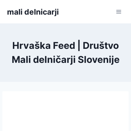
Skip
mali delnicarji
to
content
Hrvaška Feed | Društvo
Mali delničarji Slovenije