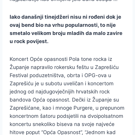
Iako današnji tinejdžeri nisu ni rođeni dok je
ovaj bend bio na vrhu popularnosti, to nije
smetalo velikom broju mladih da malo zavire
u rock povijest.
Koncert Opće opasnosti Pola tone rocka iz
Županje napravilo rokersku feštu u Zaprešiću
Festival poduzetništva, obrta i OPG-ova u
Zaprešiću je u subotu uveličan i koncertom
jednog od najdugovječnijih hrvatskih rock
bandova Opća opasnost. Dečki iz Županje su
Zaprešićane, kao i mnoge Purgere, u prepunom
koncertnom šatoru podsjetili na dvoipolsatnom
koncertu snekoliko biseva na svoje najveće
hitove poput “Opća Opasnost”, “Jednom kad