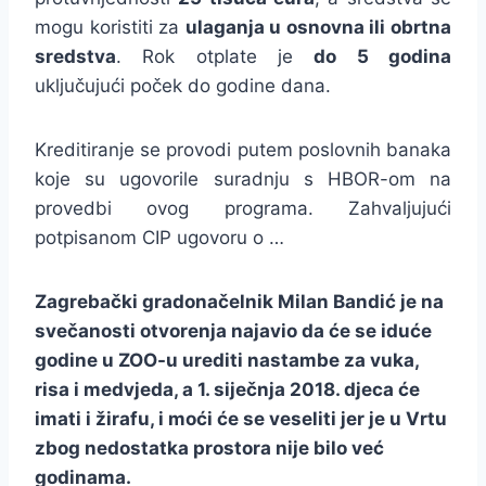
mogu koristiti za
ulaganja u osnovna ili obrtna
sredstva
. Rok otplate je
do 5 godina
uključujući poček do godine dana.
Kreditiranje se provodi putem poslovnih banaka
koje su ugovorile suradnju s HBOR-om na
provedbi ovog programa. Zahvaljujući
potpisanom CIP ugovoru o …
Zagrebački gradonačelnik Milan Bandić je na
svečanosti otvorenja najavio da će se iduće
godine u ZOO-u urediti nastambe za vuka,
risa i medvjeda, a 1. siječnja 2018. djeca će
imati i žirafu, i moći će se veseliti jer je u Vrtu
zbog nedostatka prostora nije bilo već
godinama.