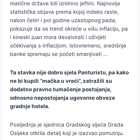
matične države bili iznimno jeftini. Najnovija
statistička objava prema kojoj indeks raste,
nakon četiri i pol godine uzastopnog pada,
pokazuje da se trend okreće u višu inflaciju, pa
i kineski juan mora devalvirati i oživjeti
očekivanja s inflacijom. Istovremeno, središnje
banke spremaju se početi smanjivati …
Ta stavka nije dobro sjela Panturistu, pa kako
ne bi kupili “mačka u vreći”, zatražili su
dodatno pravno tumačenje postojanja,
odnosno nepostojanja ugovorne obveze
gradnje hotela.
Posljednja je sjednica Gradskog vijeća Grada
Osijeka otkrila detalj koji je izazvao pomutnju.