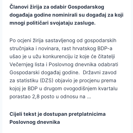
Članovi žirija za odabir Gospodarskog
događaja godine nominirali su događaj za koji
mnogi političari svojataju zasluge.
Po ocjeni žirija sastavljenog od gospodarskih
stručnjaka i novinara, rast hrvatskog BDP-a
ušao je u užu konkurenciju iz koje će čitatelji
Večernjeg lista i Poslovnog dnevnika odabrati
Gospodarski događaj godine. Državni zavod
za statistiku (DZS) objavio je procjenu prema
kojoj je BDP u drugom ovogodišnjem kvartalu
porastao 2,8 posto u odnosu na …
Cijeli tekst je dostupan pretplatnicima
Poslovnog dnevnika