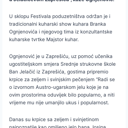
U sklopu Festivala poduzetništva održan je i
tradicionalni kuharski show kuhara Branka
Ognjenovića i njegovog tima iz konzultantske
kuharske tvrtke Majstor kuhar.
Ognjenović je u Zaprešiću, uz pomoć učenika
ugostiteljskom smjera Srednje strukovne škole
Ban Jelačić iz Zaprešića, gostima pripremio
krpice za zeljem i svinjskim pečenjem “Radi se
o izvornom Austro-ugarskom jelu koje je na
ovim prostorima oduvijek bilo popularno, a niti
vrijeme mu nije umanjilo ukus i popularnost.
Danas su krpice sa zeljem i svinjetinom
najpoznatije kao omiljeno jelo bana Josipa …