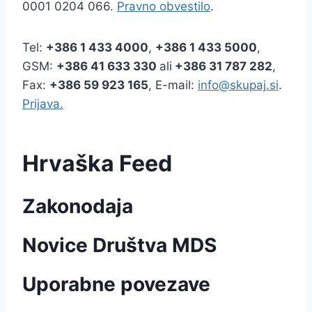
0001 0204 066.
Pravno obvestilo
.
Tel:
+386
1 433 4000
,
+386 1 433 5000
,
GSM:
+386 41 633 330
ali
+386 31 787 282
,
Fax:
+386
59 923 165
, E-mail:
info@skupaj.si
.
Prijava.
Hrvaška Feed
Zakonodaja
Novice Društva MDS
Uporabne povezave