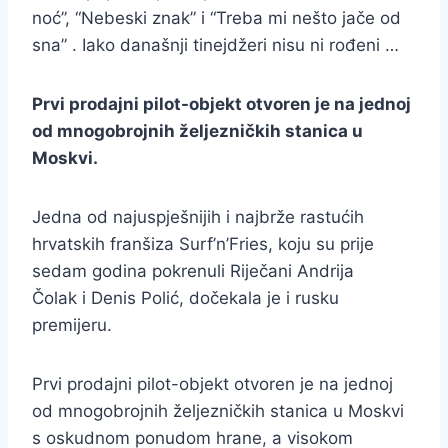
noć”, “Nebeski znak” i “Treba mi nešto jače od
sna” . Iako današnji tinejdžeri nisu ni rođeni …
Prvi prodajni pilot-objekt otvoren je na jednoj
od mnogobrojnih željezničkih stanica u
Moskvi.
Jedna od najuspješnijih i najbrže rastućih
hrvatskih franšiza Surf’n’Fries, koju su prije
sedam godina pokrenuli Riječani Andrija
Čolak i Denis Polić, dočekala je i rusku
premijeru.
Prvi prodajni pilot-objekt otvoren je na jednoj
od mnogobrojnih željezničkih stanica u Moskvi
s oskudnom ponudom hrane, a visokom