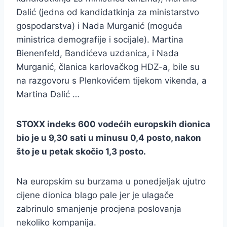
Dalić (jedna od kandidatkinja za ministarstvo
gospodarstva) i Nada Murganić (moguća
ministrica demografije i socijale). Martina
Bienenfeld, Bandićeva uzdanica, i Nada
Murganić, članica karlovačkog HDZ-a, bile su
na razgovoru s Plenkovićem tijekom vikenda, a
Martina Dalić …
STOXX indeks 600 vodećih europskih dionica
bio je u 9,30 sati u minusu 0,4 posto, nakon
što je u petak skočio 1,3 posto.
Na europskim su burzama u ponedjeljak ujutro
cijene dionica blago pale jer je ulagače
zabrinulo smanjenje procjena poslovanja
nekoliko kompanija.