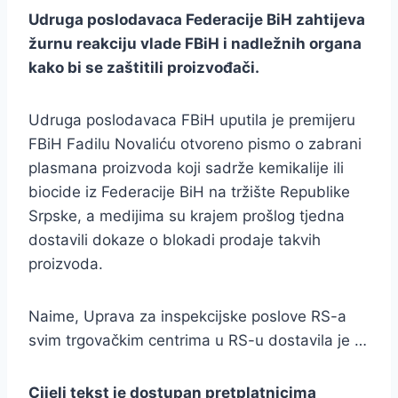
Udruga poslodavaca Federacije BiH zahtijeva
žurnu reakciju vlade FBiH i nadležnih organa
kako bi se zaštitili proizvođači.
Udruga poslodavaca FBiH uputila je premijeru
FBiH Fadilu Novaliću otvoreno pismo o zabrani
plasmana proizvoda koji sadrže kemikalije ili
biocide iz Federacije BiH na tržište Republike
Srpske, a medijima su krajem prošlog tjedna
dostavili dokaze o blokadi prodaje takvih
proizvoda.
Naime, Uprava za inspekcijske poslove RS-a
svim trgovačkim centrima u RS-u dostavila je …
Cijeli tekst je dostupan pretplatnicima