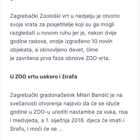
Zagrebački Zoološki vrt u nedjelju je otvorio
svoja vrata za posjetitelje koji su ga mogli
razgledati u novom ruhu jer je, nakon dvije
godine radova, ondje izgrađeno 10 novih
objekata, a obnovljeno devet, čime
je završena prva faza obnove ZOO vrta.
U ZOO vrtu uskoro i žirafa
Zagrebački gradonačelnik Milan Bandić je na
svečanosti otvorenja najavio da će se iduće
godine u ZOO-u urediti nastambe za vuka, risa
i medvjeda, a 1. siječnja 2018. djeca će imati i
žirafu, i moći će se …