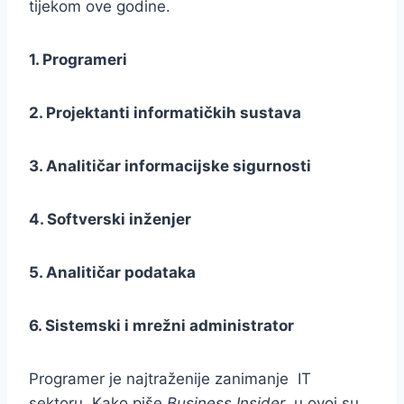
tijekom ove godine.
1. Programeri
2. Projektanti informatičkih sustava
3. Analitičar informacijske sigurnosti
4. Softverski inženjer
5. Analitičar podataka
6. Sistemski i mrežni administrator
Programer je najtraženije zanimanje IT
sektoru. Kako piše
Business Insider
, u ovoj su