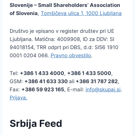
Slovenije – Small Shareholders’ Association
of Slovenia
,
Tomšičeva ulica 1, 1000 Ljubljana
Društvo je vpisano v register društev pri UE
Ljubljana. Matična: 4009908, ID za DDV: SI
94018154, TRR odprt pri DBS, d.d: SI56 1910
0001 0204 066.
Pravno obvestilo
.
Tel:
+386
1 433 4000
,
+386 1 433 5000
,
GSM:
+386 41 633 330
ali
+386 31 787 282
,
Fax:
+386
59 923 165
, E-mail:
info@skupaj.si
.
Prijava.
Srbija Feed