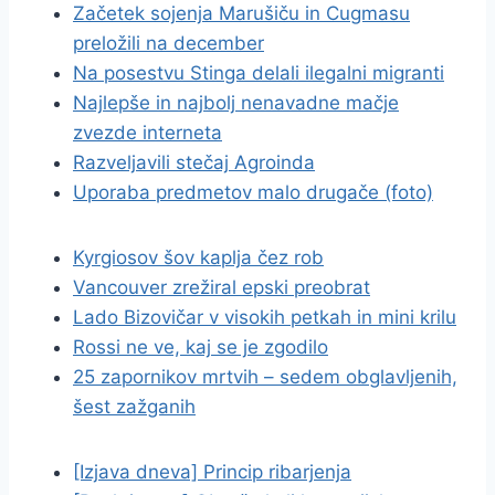
Začetek sojenja Marušiču in Cugmasu
preložili na december
Na posestvu Stinga delali ilegalni migranti
Najlepše in najbolj nenavadne mačje
zvezde interneta
Razveljavili stečaj Agroinda
Uporaba predmetov malo drugače (foto)
Kyrgiosov šov kaplja čez rob
Vancouver zrežiral epski preobrat
Lado Bizovičar v visokih petkah in mini krilu
Rossi ne ve, kaj se je zgodilo
25 zapornikov mrtvih – sedem obglavljenih,
šest zažganih
[Izjava dneva] Princip ribarjenja