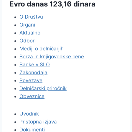
Evro danas 123,16 dinara
O Društvu
Organi
Aktualno
Odbori
Mediji o delničarjih
Borza in knjigovodske cene
Banke v SLO
Zakonodaja
Povezave
Delničarski priročnik
Obveznice
Uvodnik
Pristopna izjava
Dokumenti