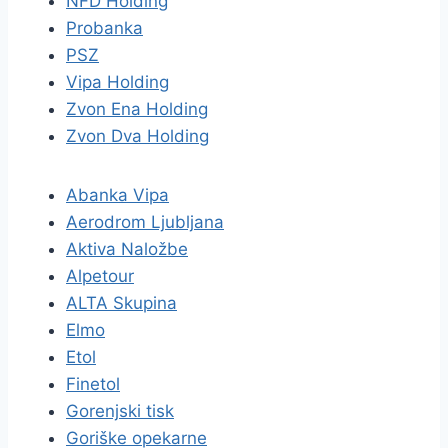
NFD Holding
Probanka
PSZ
Vipa Holding
Zvon Ena Holding
Zvon Dva Holding
Abanka Vipa
Aerodrom Ljubljana
Aktiva Naložbe
Alpetour
ALTA Skupina
Elmo
Etol
Finetol
Gorenjski tisk
Goriške opekarne