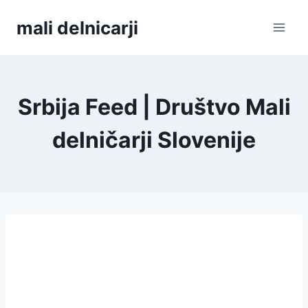
Skip
mali delnicarji
to
content
Srbija Feed | Društvo Mali
delničarji Slovenije