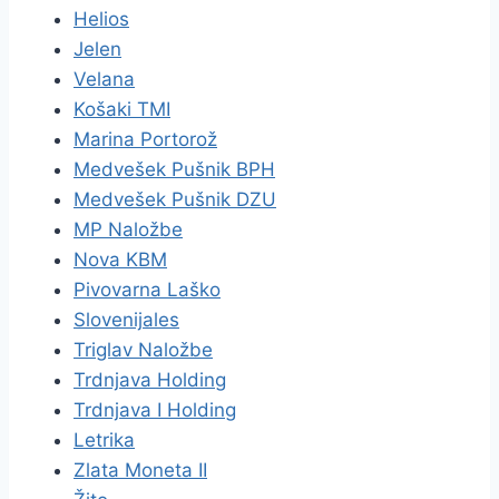
Helios
Jelen
Velana
Košaki TMI
Marina Portorož
Medvešek Pušnik BPH
Medvešek Pušnik DZU
MP Naložbe
Nova KBM
Pivovarna Laško
Slovenijales
Triglav Naložbe
Trdnjava Holding
Trdnjava I Holding
Letrika
Zlata Moneta II