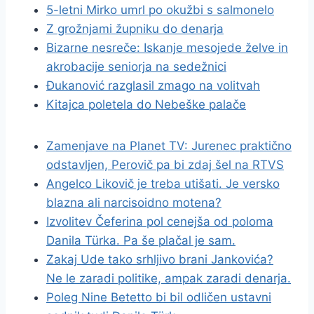
5-letni Mirko umrl po okužbi s salmonelo
Z grožnjami župniku do denarja
Bizarne nesreče: Iskanje mesojede želve in
akrobacije seniorja na sedežnici
Đukanović razglasil zmago na volitvah
Kitajca poletela do Nebeške palače
Zamenjave na Planet TV: Jurenec praktično
odstavljen, Perovič pa bi zdaj šel na RTVS
Angelco Likovič je treba utišati. Je versko
blazna ali narcisoidno motena?
Izvolitev Čeferina pol cenejša od poloma
Danila Türka. Pa še plačal je sam.
Zakaj Ude tako srhljivo brani Jankovića?
Ne le zaradi politike, ampak zaradi denarja.
Poleg Nine Betetto bi bil odličen ustavni