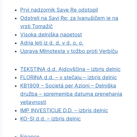
Prvi nadzornik Save Re odstopil
Odstreli na Savi Re: za Ivanušičem je na
vrsti Tomažič
Visoka delniška napetost
Adria leti iz d. d. v d. o. o.
Uprava Mlinotesta v tožbo proti Verbiču
TEKSTINA d.d. Ajdovščina – izbris delnic
FLORINA d.d. – v stečaju – izbris delnic
KB1909 – Societá per Azioni – Delniška
družba – sprememba datuma prenehanja
veljavnosti
IMP INVESTICIJE D.D. – izbris delnic
KO-SI d.d. – izbris delnic
Finance