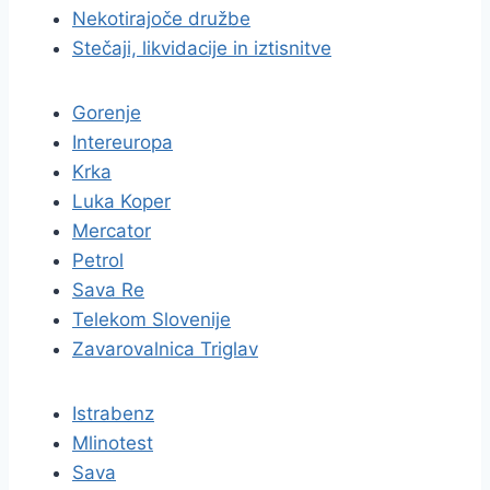
Nekotirajoče družbe
Stečaji, likvidacije in iztisnitve
Gorenje
Intereuropa
Krka
Luka Koper
Mercator
Petrol
Sava Re
Telekom Slovenije
Zavarovalnica Triglav
Istrabenz
Mlinotest
Sava