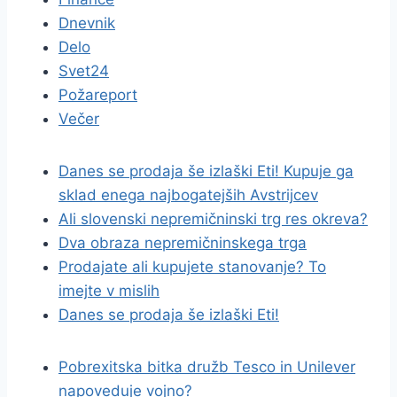
Dnevnik
Delo
Svet24
Požareport
Večer
Danes se prodaja še izlaški Eti! Kupuje ga
sklad enega najbogatejših Avstrijcev
Ali slovenski nepremičninski trg res okreva?
Dva obraza nepremičninskega trga
Prodajate ali kupujete stanovanje? To
imejte v mislih
Danes se prodaja še izlaški Eti!
Pobrexitska bitka družb Tesco in Unilever
napoveduje vojno?