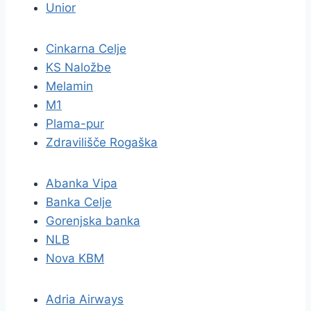
Unior
Cinkarna Celje
KS Naložbe
Melamin
M1
Plama-pur
Zdravilišče Rogaška
Abanka Vipa
Banka Celje
Gorenjska banka
NLB
Nova KBM
Adria Airways