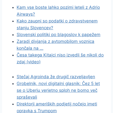
Kam vse boste lahko pozimi leteli z Adrio
Airways?
Kako zaupni so podatki o zdravstvenem
stanju Slovencev?
Slovenski politiki po blagoslov k papežem
Zaradi divjanja z avtomobilom voznica
končala na …
Česa takega Kitajci niso izvedli še nikoli do
zdaj (video)
Stečaj Agroinda že drugič razveljavljen
Grobelnik, novi digitalni glasnik: Čez 5 let
se o Uberju verjetno sploh ne bomo več
spraševali
Direktorji ameriških podjetij nočejo imeti
opravka s Trumpom