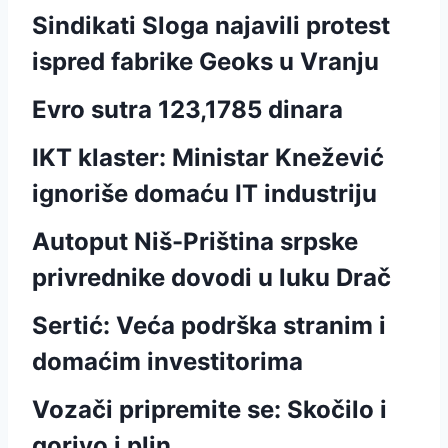
Sindikati Sloga najavili protest
ispred fabrike Geoks u Vranju
Evro sutra 123,1785 dinara
IKT klaster: Ministar Knežević
ignoriše domaću IT industriju
Autoput Niš-Priština srpske
privrednike dovodi u luku Drač
Sertić: Veća podrška stranim i
domaćim investitorima
Vozači pripremite se: Skočilo i
gorivo i plin