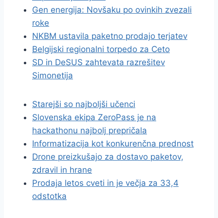
Gen energija: Novšaku po ovinkih zvezali
roke
NKBM ustavila paketno prodajo terjatev
Belgijski regionalni torpedo za Ceto
SD in DeSUS zahtevata razrešitev
Simonetija
Starejši so najboljši učenci
Slovenska ekipa ZeroPass je na
hackathonu najbolj prepričala
Informatizacija kot konkurenčna prednost
Drone preizkušajo za dostavo paketov,
zdravil in hrane
Prodaja letos cveti in je večja za 33,4
odstotka