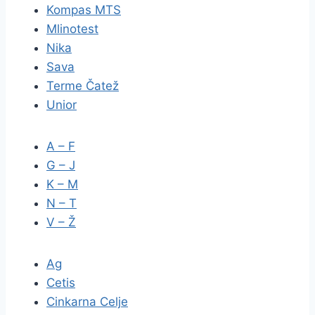
Kompas MTS
Mlinotest
Nika
Sava
Terme Čatež
Unior
A – F
G – J
K – M
N – T
V – Ž
Ag
Cetis
Cinkarna Celje