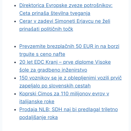
Direktorica Evropske zveze potrošnikov:
Ceta prinaša številna tveganja
Cerar v zadevi Simoneti Erjavcu ne želi
prinašati političnih točk
Prevzemite brezplačnih 50 EUR in na borzi
trgujte s ceno nafte
20 let EDC Kranj – prve diplome Visoke
šole za gradbeno inženirstvo
150 voznikov se je z oblepljenimi vozili prvič
zapeljalo po slovenskih cestah
Koprski Cimos za 110 milijonov evrov v
italijanske roke
Prodaja NLB: SDH naj bi predlagal triletno
podaljšanje roka