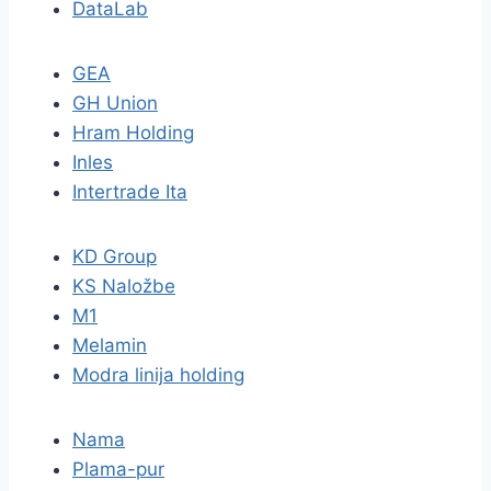
DataLab
GEA
GH Union
Hram Holding
Inles
Intertrade Ita
KD Group
KS Naložbe
M1
Melamin
Modra linija holding
Nama
Plama-pur