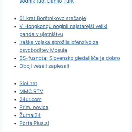
sodnik tudi Danilo Türk
51 krat Borštnikovo srečanje
V Hongkongu poginil najstarejši veliki
panda v ujetništvu
Iraška vojska sprožila ofenzivo za
osvoboditev Mosula
BS-fusnota: Slovensko gledališče je dobro
Oboji veseli zaplesali
Siol.net
MMC RTV
24ur.com
Prim. novice
Žurnal24
PortalPlus.si