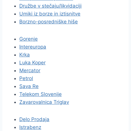
Družbe v stečaju/likvidaciji
Umiki iz borze in iztisnitve
Borzno-posredniške hiše
Gorenje
Intereuropa
Krka
Luka Koper
Mercator
Petrol
Sava Re
Telekom Slovenije
Zavarovalnica Triglav
Delo Prodaja
Istrabenz