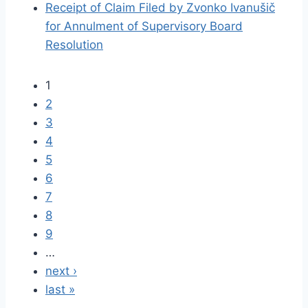
Receipt of Claim Filed by Zvonko Ivanušič
for Annulment of Supervisory Board
Resolution
1
2
3
4
5
6
7
8
9
…
next ›
last »