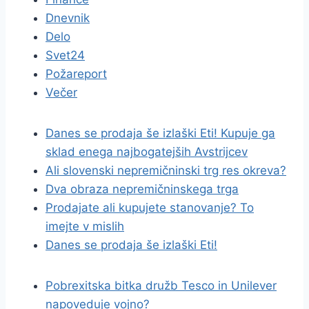
Dnevnik
Delo
Svet24
Požareport
Večer
Danes se prodaja še izlaški Eti! Kupuje ga
sklad enega najbogatejših Avstrijcev
Ali slovenski nepremičninski trg res okreva?
Dva obraza nepremičninskega trga
Prodajate ali kupujete stanovanje? To
imejte v mislih
Danes se prodaja še izlaški Eti!
Pobrexitska bitka družb Tesco in Unilever
napoveduje vojno?