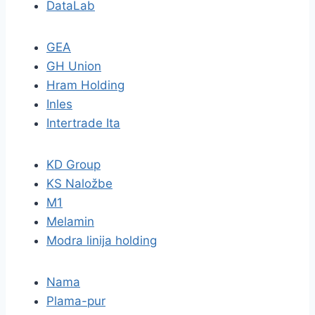
DataLab
GEA
GH Union
Hram Holding
Inles
Intertrade Ita
KD Group
KS Naložbe
M1
Melamin
Modra linija holding
Nama
Plama-pur