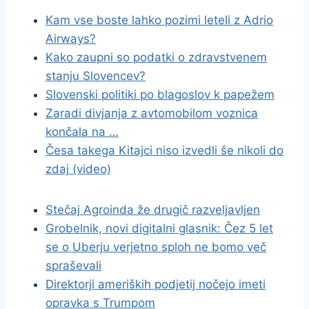
Kam vse boste lahko pozimi leteli z Adrio
Airways?
Kako zaupni so podatki o zdravstvenem
stanju Slovencev?
Slovenski politiki po blagoslov k papežem
Zaradi divjanja z avtomobilom voznica
končala na …
Česa takega Kitajci niso izvedli še nikoli do
zdaj (video)
Stečaj Agroinda že drugič razveljavljen
Grobelnik, novi digitalni glasnik: Čez 5 let
se o Uberju verjetno sploh ne bomo več
spraševali
Direktorji ameriških podjetij nočejo imeti
opravka s Trumpom