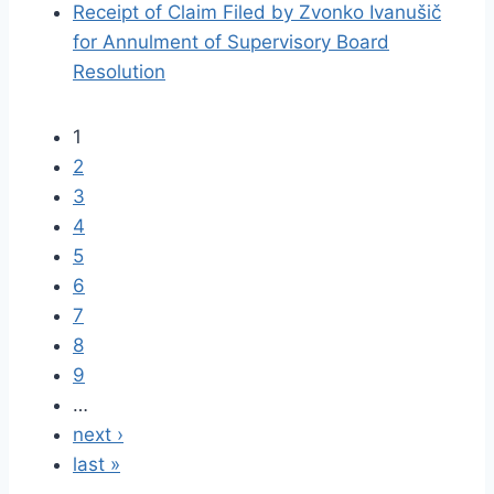
Receipt of Claim Filed by Zvonko Ivanušič
for Annulment of Supervisory Board
Resolution
1
2
3
4
5
6
7
8
9
…
next ›
last »