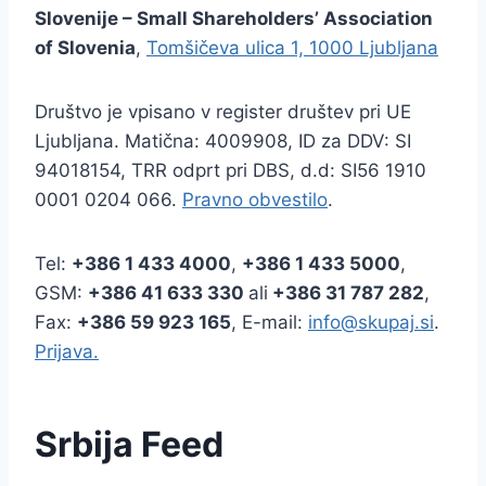
Slovenije – Small Shareholders’ Association
of Slovenia
,
Tomšičeva ulica 1, 1000 Ljubljana
Društvo je vpisano v register društev pri UE
Ljubljana. Matična: 4009908, ID za DDV: SI
94018154, TRR odprt pri DBS, d.d: SI56 1910
0001 0204 066.
Pravno obvestilo
.
Tel:
+386
1 433 4000
,
+386 1 433 5000
,
GSM:
+386 41 633 330
ali
+386 31 787 282
,
Fax:
+386
59 923 165
, E-mail:
info@skupaj.si
.
Prijava.
Srbija Feed