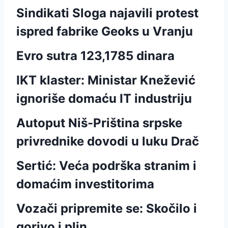
Sindikati Sloga najavili protest
ispred fabrike Geoks u Vranju
Evro sutra 123,1785 dinara
IKT klaster: Ministar Knežević
ignoriše domaću IT industriju
Autoput Niš-Priština srpske
privrednike dovodi u luku Drač
Sertić: Veća podrška stranim i
domaćim investitorima
Vozači pripremite se: Skočilo i
gorivo i plin