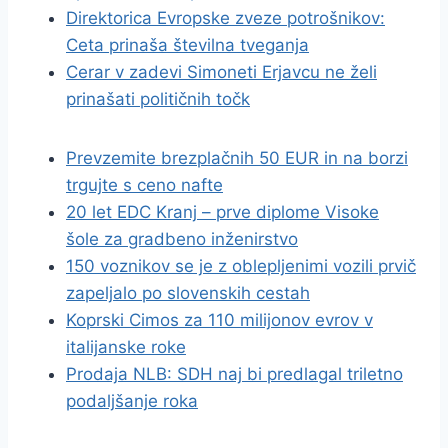
Direktorica Evropske zveze potrošnikov:
Ceta prinaša številna tveganja
Cerar v zadevi Simoneti Erjavcu ne želi
prinašati političnih točk
Prevzemite brezplačnih 50 EUR in na borzi
trgujte s ceno nafte
20 let EDC Kranj – prve diplome Visoke
šole za gradbeno inženirstvo
150 voznikov se je z oblepljenimi vozili prvič
zapeljalo po slovenskih cestah
Koprski Cimos za 110 milijonov evrov v
italijanske roke
Prodaja NLB: SDH naj bi predlagal triletno
podaljšanje roka