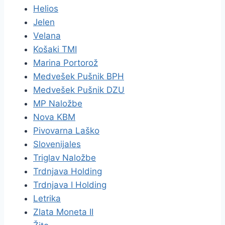
Helios
Jelen
Velana
Košaki TMI
Marina Portorož
Medvešek Pušnik BPH
Medvešek Pušnik DZU
MP Naložbe
Nova KBM
Pivovarna Laško
Slovenijales
Triglav Naložbe
Trdnjava Holding
Trdnjava I Holding
Letrika
Zlata Moneta II