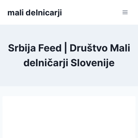
Skip
mali delnicarji
to
content
Srbija Feed | Društvo Mali
delničarji Slovenije