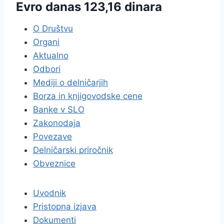
Evro danas 123,16 dinara
O Društvu
Organi
Aktualno
Odbori
Mediji o delničarjih
Borza in knjigovodske cene
Banke v SLO
Zakonodaja
Povezave
Delničarski priročnik
Obveznice
Uvodnik
Pristopna izjava
Dokumenti