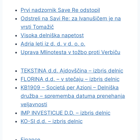
Prvi nadzornik Save Re odstopil
Odstreli na Savi Re: za Ivanušičem je na
vrsti Tomažič
Visoka delniška napetost
Adria leti iz d. d. v d. o. o.
Uprava Mlinotesta v tožbo proti Verbiču
TEKSTINA d.d. Ajdovščina – izbris delnic
FLORINA d.d. – v stečaju – izbris delnic
KB1909 – Societá per Azioni – Delniška
družba – sprememba datuma prenehanja
veljavnosti
IMP INVESTICIJE D.D. – izbris delnic
KO-SI d.d. – izbris delnic
Finance