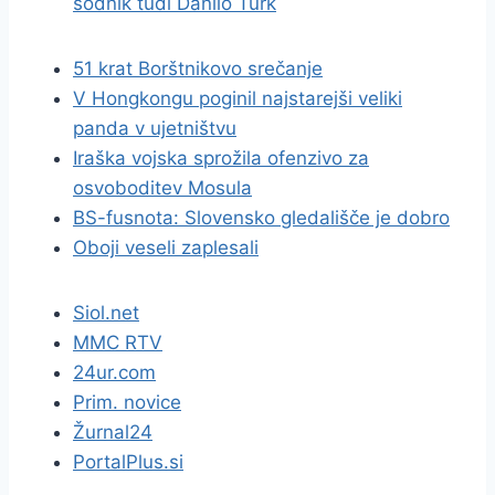
sodnik tudi Danilo Türk
51 krat Borštnikovo srečanje
V Hongkongu poginil najstarejši veliki
panda v ujetništvu
Iraška vojska sprožila ofenzivo za
osvoboditev Mosula
BS-fusnota: Slovensko gledališče je dobro
Oboji veseli zaplesali
Siol.net
MMC RTV
24ur.com
Prim. novice
Žurnal24
PortalPlus.si