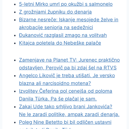
5-letni Mirko umrl po okužbi s salmonelo
Z grožnjami župniku do denarja
Bizarne nesreče: Iskanje mesojede želve in
akrobacije seniorja na sedežnici
Đukanović razglasil zmago na volitvah
Kitajca poletela do Nebeške palače
Zamenjave na Planet TV: Jurenec praktično
odstavljen, Perovič pa bi zdaj šel na RTVS
Angelco Likovič je treba utišati. Je versko
blazna ali narcisoidno motena?
Izvolitev Čeferina pol cenejša od poloma
Danila Türka. Pa še plačal je sam.
Zakaj Ude tako srhljivo brani Jankovića?
Ne le zaradi politike, ampak zaradi denarja.
Poleg Nine Betetto bi bil odličen ustavni