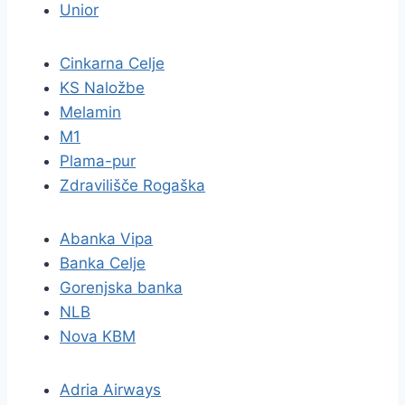
Unior
Cinkarna Celje
KS Naložbe
Melamin
M1
Plama-pur
Zdravilišče Rogaška
Abanka Vipa
Banka Celje
Gorenjska banka
NLB
Nova KBM
Adria Airways