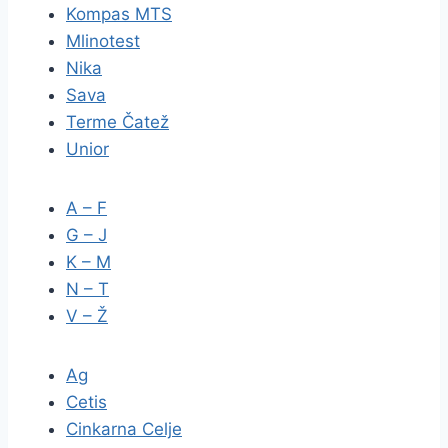
Kompas MTS
Mlinotest
Nika
Sava
Terme Čatež
Unior
A – F
G – J
K – M
N – T
V – Ž
Ag
Cetis
Cinkarna Celje