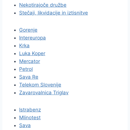
Nekotirajoče družbe
Stečaji, likvidacije in iztisnitve
Gorenje
Intereuropa
Krka
Luka Koper
Mercator
Petrol
Sava Re
Telekom Slovenije
Zavarovalnica Triglav
Istrabenz
Mlinotest
Sava