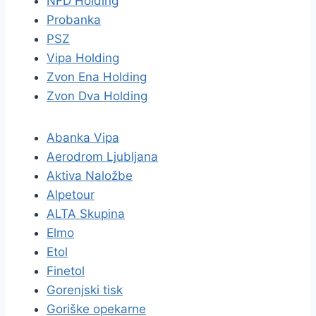
NFD Holding
Probanka
PSZ
Vipa Holding
Zvon Ena Holding
Zvon Dva Holding
Abanka Vipa
Aerodrom Ljubljana
Aktiva Naložbe
Alpetour
ALTA Skupina
Elmo
Etol
Finetol
Gorenjski tisk
Goriške opekarne