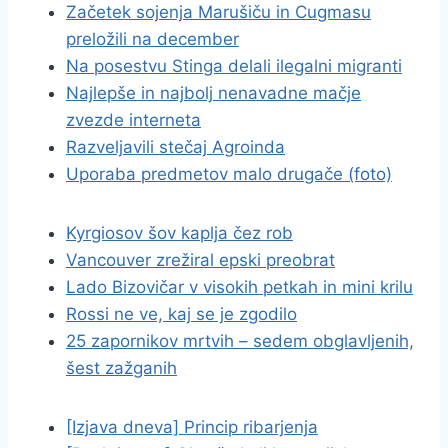
Začetek sojenja Marušiču in Cugmasu
preložili na december
Na posestvu Stinga delali ilegalni migranti
Najlepše in najbolj nenavadne mačje
zvezde interneta
Razveljavili stečaj Agroinda
Uporaba predmetov malo drugače (foto)
Kyrgiosov šov kaplja čez rob
Vancouver zrežiral epski preobrat
Lado Bizovičar v visokih petkah in mini krilu
Rossi ne ve, kaj se je zgodilo
25 zapornikov mrtvih – sedem obglavljenih,
šest zažganih
[Izjava dneva] Princip ribarjenja