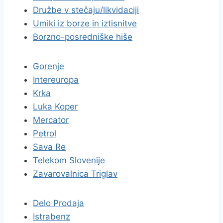
Družbe v stečaju/likvidaciji
Umiki iz borze in iztisnitve
Borzno-posredniške hiše
Gorenje
Intereuropa
Krka
Luka Koper
Mercator
Petrol
Sava Re
Telekom Slovenije
Zavarovalnica Triglav
Delo Prodaja
Istrabenz