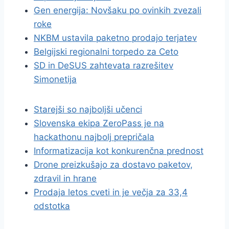
Gen energija: Novšaku po ovinkih zvezali
roke
NKBM ustavila paketno prodajo terjatev
Belgijski regionalni torpedo za Ceto
SD in DeSUS zahtevata razrešitev
Simonetija
Starejši so najboljši učenci
Slovenska ekipa ZeroPass je na
hackathonu najbolj prepričala
Informatizacija kot konkurenčna prednost
Drone preizkušajo za dostavo paketov,
zdravil in hrane
Prodaja letos cveti in je večja za 33,4
odstotka