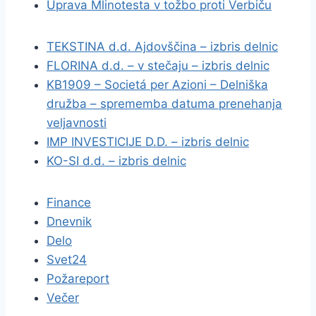
Uprava Mlinotesta v tožbo proti Verbiču
TEKSTINA d.d. Ajdovščina – izbris delnic
FLORINA d.d. – v stečaju – izbris delnic
KB1909 – Societá per Azioni – Delniška
družba – sprememba datuma prenehanja
veljavnosti
IMP INVESTICIJE D.D. – izbris delnic
KO-SI d.d. – izbris delnic
Finance
Dnevnik
Delo
Svet24
Požareport
Večer