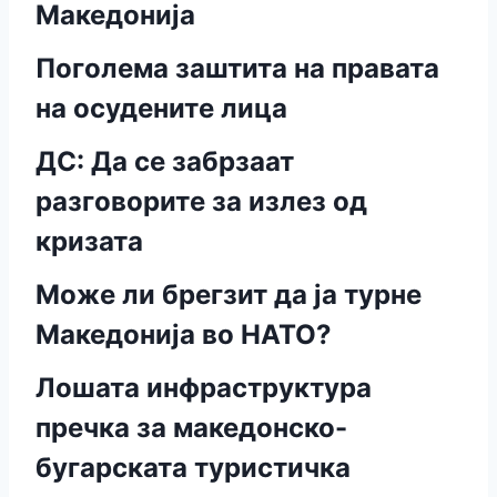
Македонија
Поголема заштита на правата
на осудените лица
ДС: Да се забрзаат
разговорите за излез од
кризата
Може ли брегзит да ја турне
Македонија во НАТО?
Лошата инфраструктура
пречка за македонско-
бугарската туристичка