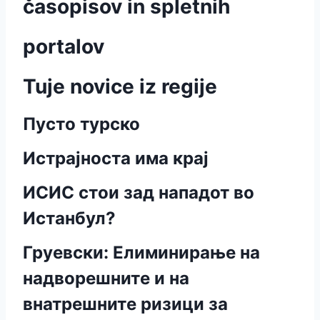
časopisov in spletnih
portalov
Tuje novice iz regije
Пусто турско
Истрајноста има крај
ИСИС стои зад нападот во
Истанбул?
Груевски: Елиминирање на
надворешните и на
внатрешните ризици за