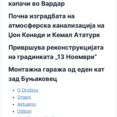
капачи во Вардар
Почна изградбата на
атмосферска канализација на
Џон Кенеди и Кемал Ататурк
Привршува реконструкцијата
на градинката „13 Ноември“
Монтажна гаража од еден кат
зад Буњаковец
O Društvu
Organi
Aktualno
Odbori