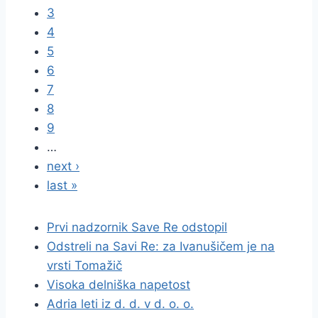
3
4
5
6
7
8
9
…
next ›
last »
Prvi nadzornik Save Re odstopil
Odstreli na Savi Re: za Ivanušičem je na
vrsti Tomažič
Visoka delniška napetost
Adria leti iz d. d. v d. o. o.