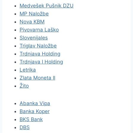
Medvešek Pušnik DZU
MP Naložbe
Nova KBM
Pivovarna Laško
Slovenijales
Triglav Naložbe
Trdnjava Holding
Trdnjava I Holding
Letrika
Zlata Moneta II
Žito
Abanka Vipa
Banka Koper
BKS Bank
DBS