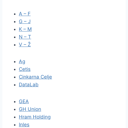
A – F
G – J
K – M
N – T
V – Ž
Ag
Cetis
Cinkarna Celje
DataLab
GEA
GH Union
Hram Holding
Inles