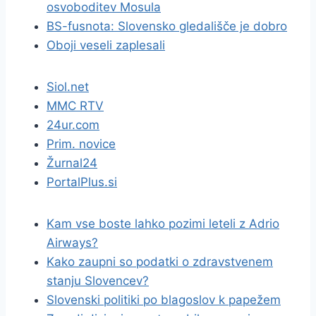
osvoboditev Mosula
BS-fusnota: Slovensko gledališče je dobro
Oboji veseli zaplesali
Siol.net
MMC RTV
24ur.com
Prim. novice
Žurnal24
PortalPlus.si
Kam vse boste lahko pozimi leteli z Adrio
Airways?
Kako zaupni so podatki o zdravstvenem
stanju Slovencev?
Slovenski politiki po blagoslov k papežem