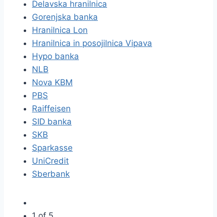
Delavska hranilnica
Gorenjska banka
Hranilnica Lon
Hranilnica in posojilnica Vipava
Hypo banka
NLB
Nova KBM
PBS
Raiffeisen
SID banka
SKB
Sparkasse
UniCredit
Sberbank
1 of 5