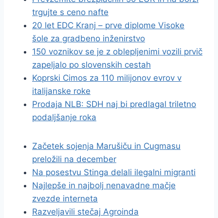
trgujte s ceno nafte
20 let EDC Kranj – prve diplome Visoke
šole za gradbeno inženirstvo
150 voznikov se je z oblepljenimi vozili prvič
zapeljalo po slovenskih cestah
Koprski Cimos za 110 milijonov evrov v
italijanske roke
Prodaja NLB: SDH naj bi predlagal triletno
podaljšanje roka
Začetek sojenja Marušiču in Cugmasu
preložili na december
Na posestvu Stinga delali ilegalni migranti
Najlepše in najbolj nenavadne mačje
zvezde interneta
Razveljavili stečaj Agroinda