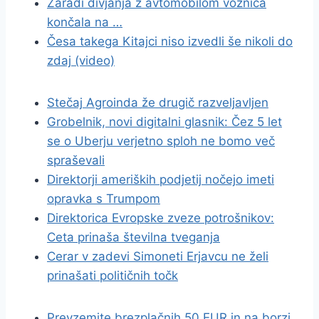
Zaradi divjanja z avtomobilom voznica
končala na …
Česa takega Kitajci niso izvedli še nikoli do
zdaj (video)
Stečaj Agroinda že drugič razveljavljen
Grobelnik, novi digitalni glasnik: Čez 5 let
se o Uberju verjetno sploh ne bomo več
spraševali
Direktorji ameriških podjetij nočejo imeti
opravka s Trumpom
Direktorica Evropske zveze potrošnikov:
Ceta prinaša številna tveganja
Cerar v zadevi Simoneti Erjavcu ne želi
prinašati političnih točk
Prevzemite brezplačnih 50 EUR in na borzi