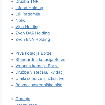
Družba TNP
Infond Holding
LIP Radomlje
Nolik
Vipa Holding
Zvon DVA Holding
Zvon ENA Holding
Prva kotacija Borze
Standardna kotacija Borze
Vstopna kotacija Borze
Družbe v stečaju/likvidaciji
Umiki iz borze in iztisnitve
Borzno-posredniške hiše
Gorenje