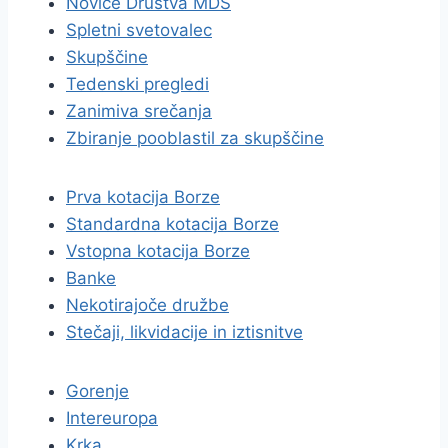
Novice Društva MDS
Spletni svetovalec
Skupščine
Tedenski pregledi
Zanimiva srečanja
Zbiranje pooblastil za skupščine
Prva kotacija Borze
Standardna kotacija Borze
Vstopna kotacija Borze
Banke
Nekotirajoče družbe
Stečaji, likvidacije in iztisnitve
Gorenje
Intereuropa
Krka