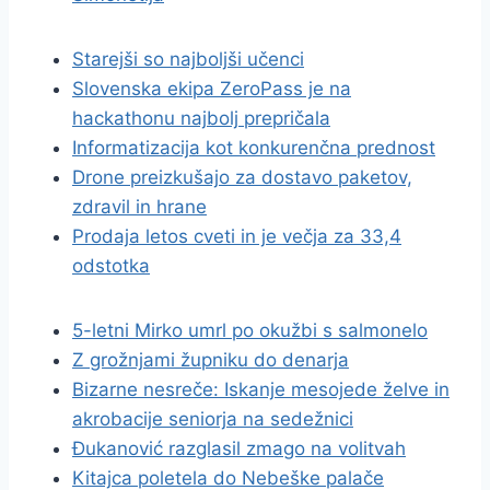
Starejši so najboljši učenci
Slovenska ekipa ZeroPass je na
hackathonu najbolj prepričala
Informatizacija kot konkurenčna prednost
Drone preizkušajo za dostavo paketov,
zdravil in hrane
Prodaja letos cveti in je večja za 33,4
odstotka
5-letni Mirko umrl po okužbi s salmonelo
Z grožnjami župniku do denarja
Bizarne nesreče: Iskanje mesojede želve in
akrobacije seniorja na sedežnici
Đukanović razglasil zmago na volitvah
Kitajca poletela do Nebeške palače