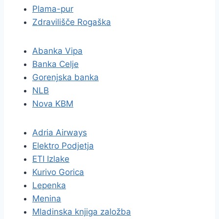
Plama-pur
Zdravilišče Rogaška
Abanka Vipa
Banka Celje
Gorenjska banka
NLB
Nova KBM
Adria Airways
Elektro Podjetja
ETI Izlake
Kurivo Gorica
Lepenka
Menina
Mladinska knjiga založba