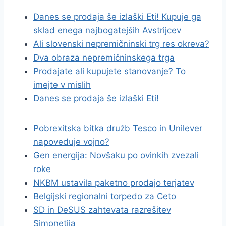
Danes se prodaja še izlaški Eti! Kupuje ga
sklad enega najbogatejših Avstrijcev
Ali slovenski nepremičninski trg res okreva?
Dva obraza nepremičninskega trga
Prodajate ali kupujete stanovanje? To
imejte v mislih
Danes se prodaja še izlaški Eti!
Pobrexitska bitka družb Tesco in Unilever
napoveduje vojno?
Gen energija: Novšaku po ovinkih zvezali
roke
NKBM ustavila paketno prodajo terjatev
Belgijski regionalni torpedo za Ceto
SD in DeSUS zahtevata razrešitev
Simonetija