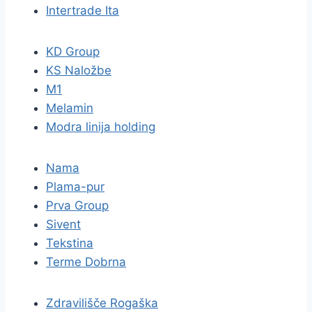
Intertrade Ita
KD Group
KS Naložbe
M1
Melamin
Modra linija holding
Nama
Plama-pur
Prva Group
Sivent
Tekstina
Terme Dobrna
Zdravilišče Rogaška