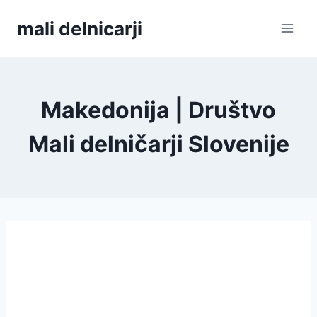
Skip
mali delnicarji
to
content
Makedonija | Društvo
Mali delničarji Slovenije