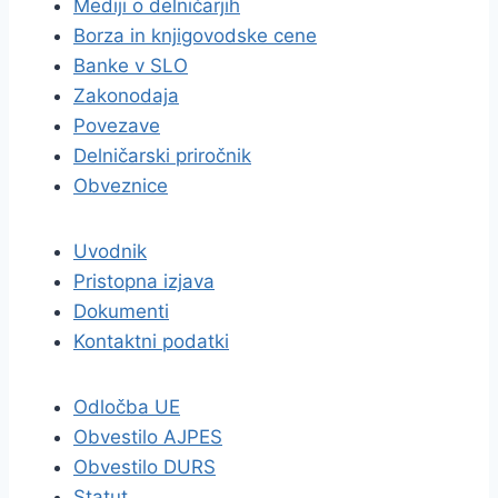
Mediji o delničarjih
Borza in knjigovodske cene
Banke v SLO
Zakonodaja
Povezave
Delničarski priročnik
Obveznice
Uvodnik
Pristopna izjava
Dokumenti
Kontaktni podatki
Odločba UE
Obvestilo AJPES
Obvestilo DURS
Statut