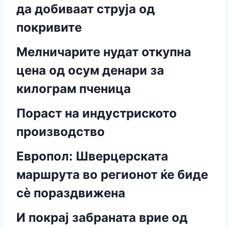
да добиваат струја од
покривите
Мелничарите нудат откупна
цена од осум денари за
килограм пченица
Пораст на индустриското
производство
Европол: Шверцерската
маршрута во регионот ќе биде
сѐ пораздвижена
И покрај забраната врие од