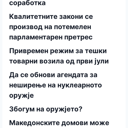
соработка
Квалитетните закони се
производ на потемелен
парламентарен претрес
Привремен режим за тешки
товарни возила од први јули
Да се обнови агендата за
неширење на нуклеарното
оружје
Збогум на оружјето?
Македонските домови може