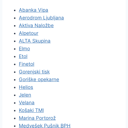
Abanka Vipa
Aerodrom Ljubljana
Aktiva Naložbe
Alpetour
ALTA Skupina
Elmo
Etol
Finetol
Gorenjski tisk
Goriške opekarne
Helios
Jelen
Velana
Košaki TMI
Marina Portorož
Medvešek Pušnik BPH