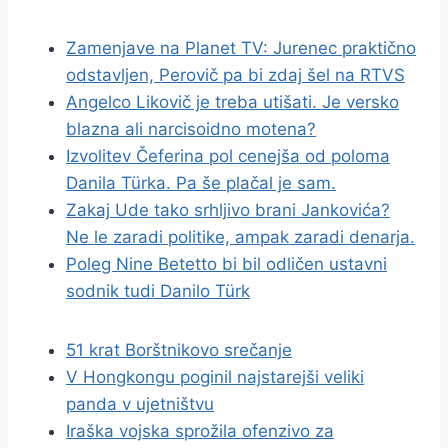
Zamenjave na Planet TV: Jurenec praktično
odstavljen, Perovič pa bi zdaj šel na RTVS
Angelco Likovič je treba utišati. Je versko
blazna ali narcisoidno motena?
Izvolitev Čeferina pol cenejša od poloma
Danila Türka. Pa še plačal je sam.
Zakaj Ude tako srhljivo brani Jankovića?
Ne le zaradi politike, ampak zaradi denarja.
Poleg Nine Betetto bi bil odličen ustavni
sodnik tudi Danilo Türk
51 krat Borštnikovo srečanje
V Hongkongu poginil najstarejši veliki
panda v ujetništvu
Iraška vojska sprožila ofenzivo za