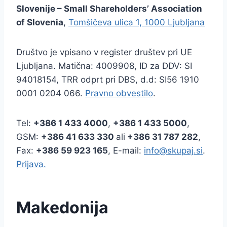
Slovenije – Small Shareholders’ Association
of Slovenia
,
Tomšičeva ulica 1, 1000 Ljubljana
Društvo je vpisano v register društev pri UE
Ljubljana. Matična: 4009908, ID za DDV: SI
94018154, TRR odprt pri DBS, d.d: SI56 1910
0001 0204 066.
Pravno obvestilo
.
Tel:
+386
1 433 4000
,
+386 1 433 5000
,
GSM:
+386 41 633 330
ali
+386 31 787 282
,
Fax:
+386
59 923 165
, E-mail:
info@skupaj.si
.
Prijava.
Makedonija