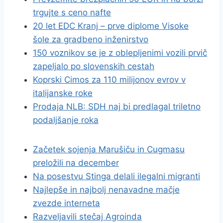
trgujte s ceno nafte
20 let EDC Kranj – prve diplome Visoke
šole za gradbeno inženirstvo
150 voznikov se je z oblepljenimi vozili prvič
zapeljalo po slovenskih cestah
Koprski Cimos za 110 milijonov evrov v
italijanske roke
Prodaja NLB: SDH naj bi predlagal triletno
podaljšanje roka
Začetek sojenja Marušiču in Cugmasu
preložili na december
Na posestvu Stinga delali ilegalni migranti
Najlepše in najbolj nenavadne mačje
zvezde interneta
Razveljavili stečaj Agroinda