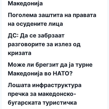
Македонија
Поголема заштита на правата
на осудените лица
ДС: Да се забрзаат
разговорите за излез од
кризата
Може ли брегзит да ја турне
Македонија во НАТО?
Лошата инфраструктура
пречка за македонско-
бугарската туристичка