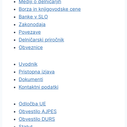
Mediji o delničarjih
Borza in knjigovodske cene
Banke v SLO
Zakonodaja
Povezave
Delničarski priročnik
Obveznice
Uvodnik
Pristopna izjava
Dokumenti
Kontaktni podatki
Odločba UE
Obvestilo AJPES
Obvestilo DURS
Statut