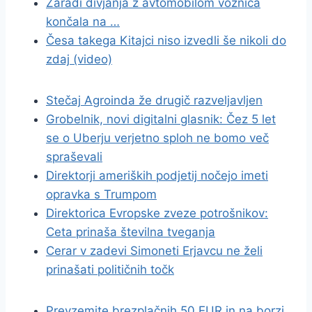
Zaradi divjanja z avtomobilom voznica
končala na …
Česa takega Kitajci niso izvedli še nikoli do
zdaj (video)
Stečaj Agroinda že drugič razveljavljen
Grobelnik, novi digitalni glasnik: Čez 5 let
se o Uberju verjetno sploh ne bomo več
spraševali
Direktorji ameriških podjetij nočejo imeti
opravka s Trumpom
Direktorica Evropske zveze potrošnikov:
Ceta prinaša številna tveganja
Cerar v zadevi Simoneti Erjavcu ne želi
prinašati političnih točk
Prevzemite brezplačnih 50 EUR in na borzi