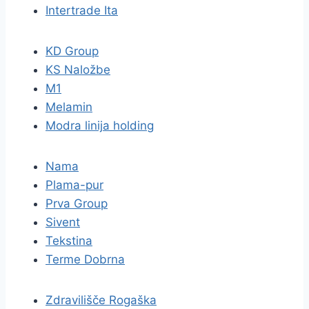
Intertrade Ita
KD Group
KS Naložbe
M1
Melamin
Modra linija holding
Nama
Plama-pur
Prva Group
Sivent
Tekstina
Terme Dobrna
Zdravilišče Rogaška