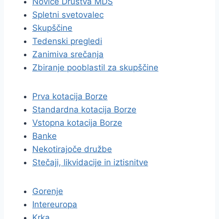
Novice Društva MDS
Spletni svetovalec
Skupščine
Tedenski pregledi
Zanimiva srečanja
Zbiranje pooblastil za skupščine
Prva kotacija Borze
Standardna kotacija Borze
Vstopna kotacija Borze
Banke
Nekotirajoče družbe
Stečaji, likvidacije in iztisnitve
Gorenje
Intereuropa
Krka