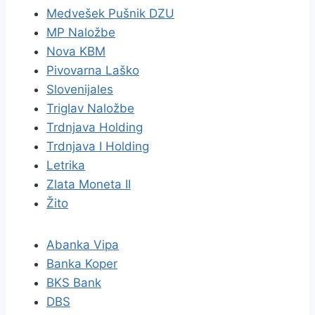
Medvešek Pušnik DZU
MP Naložbe
Nova KBM
Pivovarna Laško
Slovenijales
Triglav Naložbe
Trdnjava Holding
Trdnjava I Holding
Letrika
Zlata Moneta II
Žito
Abanka Vipa
Banka Koper
BKS Bank
DBS