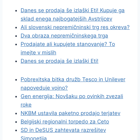
Danes se prodaja še izlaški Eti! Kupuje ga
sklad enega najbogatejših Avstrijcev
Ali slovenski nepremičninski trg res okreva?
Dva obraza nepremičninskega trga
Prodajate ali kupujete stanovanje? To
imejte v mislih
Danes se prodaja še izlaški Eti!
Pobrexitska bitka družb Tesco in Unilever
napoveduje vojno?
Gen energija: Novšaku po ovinkih zvezali
roke
NKBM ustavila paketno prodajo terjatev
Belgijski regionalni torpedo za Ceto
SD in DeSUS zahtevata razrešitev
Simonetija