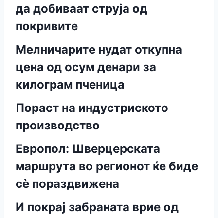
да добиваат струја од
покривите
Мелничарите нудат откупна
цена од осум денари за
килограм пченица
Пораст на индустриското
производство
Европол: Шверцерската
маршрута во регионот ќе биде
сѐ пораздвижена
И покрај забраната врие од