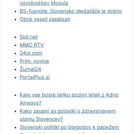
osvoboditev Mosula
BS-fusnota: Slovensko gledališče je dobro
Oboji veseli zaplesali
Siol.net
MMC RTV
24ur.com
Prim. novice
Žurnal24
PortalPlus.si
Kam vse boste lahko pozimi leteli z Adrio
Airways?
Kako zaupni so podatki o zdravstvenem
stanju Slovencev?
Slovenski politiki po blagoslov k papežem