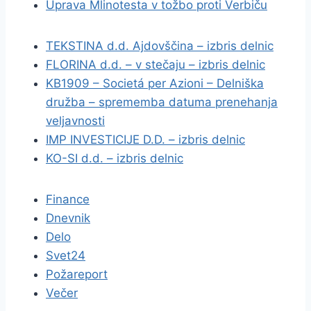
Uprava Mlinotesta v tožbo proti Verbiču
TEKSTINA d.d. Ajdovščina – izbris delnic
FLORINA d.d. – v stečaju – izbris delnic
KB1909 – Societá per Azioni – Delniška
družba – sprememba datuma prenehanja
veljavnosti
IMP INVESTICIJE D.D. – izbris delnic
KO-SI d.d. – izbris delnic
Finance
Dnevnik
Delo
Svet24
Požareport
Večer