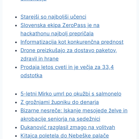
Starejši so najboljši učenci
Slovenska ekipa ZeroPass je na
hackathonu najbolj prepričala
Informatizacija kot konkurenčna prednost
Drone preizkušajo za dostavo paketov,
zdravil in hrane
Prodaja letos cveti in je večja za 33,4
odstotka
5-letni Mirko umrl po okužbi s salmonelo
Z grožnjami župniku do denarja
Bizarne nesreče: Iskanje mesojede želve in
akrobacije seniorja na sedežnici
Đukanović razglasil zmago na volitvah
Kitajca poletela do Nebeške palače