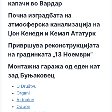
капачи во Вардар
Почна изградбата на
атмосферска канализација на
Џон Кенеди и Кемал Ататурк
Привршува реконструкцијата
на градинката „13 Ноември“
Монтажна гаража од еден кат
зад Буњаковец
O Društvu
Organi
Aktualno
Odbori