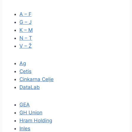
A – F
G – J
K – M
N – T
V – Ž
Ag
Cetis
Cinkarna Celje
DataLab
GEA
GH Union
Hram Holding
Inles