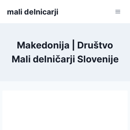
Skip
mali delnicarji
to
content
Makedonija | Društvo
Mali delničarji Slovenije