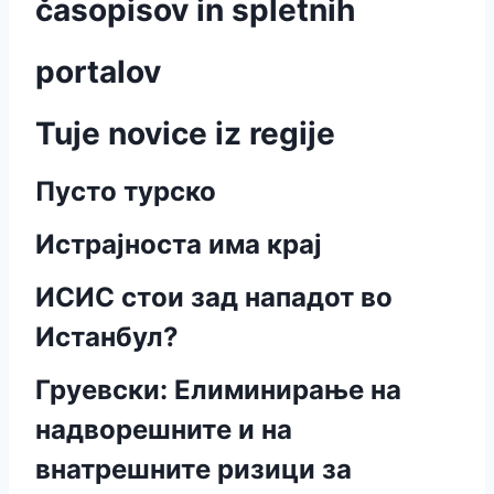
časopisov in spletnih
portalov
Tuje novice iz regije
Пусто турско
Истрајноста има крај
ИСИС стои зад нападот во
Истанбул?
Груевски: Елиминирање на
надворешните и на
внатрешните ризици за