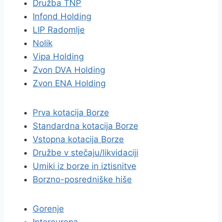
Družba TNP
Infond Holding
LIP Radomlje
Nolik
Vipa Holding
Zvon DVA Holding
Zvon ENA Holding
Prva kotacija Borze
Standardna kotacija Borze
Vstopna kotacija Borze
Družbe v stečaju/likvidaciji
Umiki iz borze in iztisnitve
Borzno-posredniške hiše
Gorenje