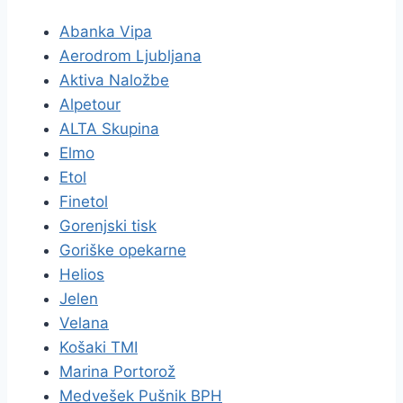
Abanka Vipa
Aerodrom Ljubljana
Aktiva Naložbe
Alpetour
ALTA Skupina
Elmo
Etol
Finetol
Gorenjski tisk
Goriške opekarne
Helios
Jelen
Velana
Košaki TMI
Marina Portorož
Medvešek Pušnik BPH