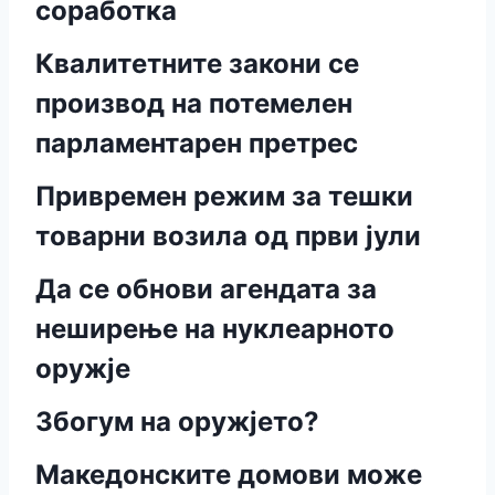
соработка
Квалитетните закони се
производ на потемелен
парламентарен претрес
Привремен режим за тешки
товарни возила од први јули
Да се обнови агендата за
неширење на нуклеарното
оружје
Збогум на оружјето?
Македонските домови може