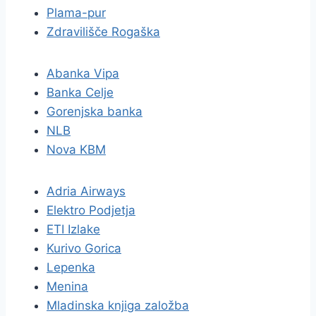
Plama-pur
Zdravilišče Rogaška
Abanka Vipa
Banka Celje
Gorenjska banka
NLB
Nova KBM
Adria Airways
Elektro Podjetja
ETI Izlake
Kurivo Gorica
Lepenka
Menina
Mladinska knjiga založba