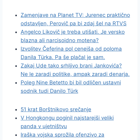
Zamenjave na Planet TV: Jurenec praktično
odstavljen, Perovič pa bi zdaj šel na RTVS
Angelco Likovič je treba utišati. Je versko
blazna ali narcisoidno motena?
Izvolitev Čeferina pol cenejša od poloma
Danila Türka. Pa še plačal je sam.
Zakaj Ude tako srhljivo brani Jankovića?
Ne le zaradi politike, ampak zaradi denarja.
Poleg Nine Betetto bi bil odličen ustavni
sodnik tudi Danilo Türk
51 krat Borštnikovo srečanje
V Hongkongu poginil najstarejši veliki
panda v ujetništvu
Iraška vojska sprožila ofenzivo za