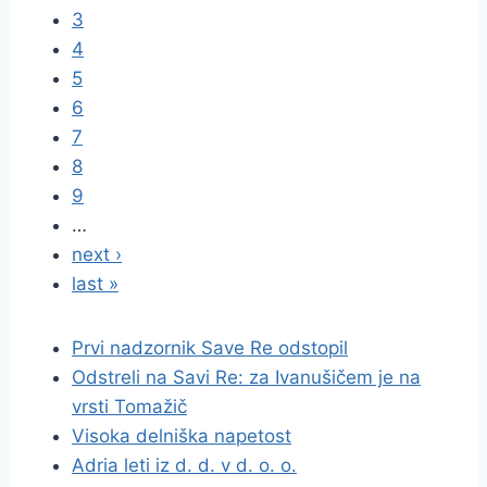
3
4
5
6
7
8
9
…
next ›
last »
Prvi nadzornik Save Re odstopil
Odstreli na Savi Re: za Ivanušičem je na
vrsti Tomažič
Visoka delniška napetost
Adria leti iz d. d. v d. o. o.