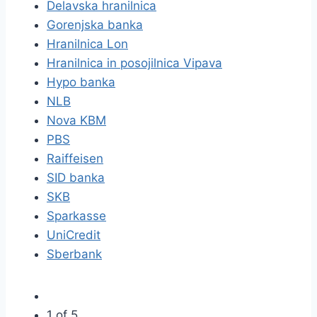
Delavska hranilnica
Gorenjska banka
Hranilnica Lon
Hranilnica in posojilnica Vipava
Hypo banka
NLB
Nova KBM
PBS
Raiffeisen
SID banka
SKB
Sparkasse
UniCredit
Sberbank
1 of 5