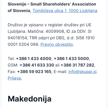
Slovenije – Small Shareholders’ Association
of Slovenia
,
Tomšičeva ulica 1, 1000 Ljubljana
Društvo je vpisano v register društev pri UE
Ljubljana. Matična: 4009908, ID za DDV: SI
94018154, TRR odprt pri DBS, d.d: SI56 1910
0001 0204 066.
Pravno obvestilo
.
Tel:
+386
1 433 4000
,
+386 1 433 5000
,
GSM:
+386 41 633 330
ali
+386 31 787 282
,
Fax:
+386
59 923 165
, E-mail:
info@skupaj.si
.
Prijava.
Makedonija