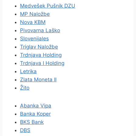
Medvešek Pušnik DZU
MP Naložbe
Nova KBM
Pivovarna Laško
Slovenijales
Triglav Naložbe
Trdnjava Holding
Trdnjava I Holding
Letrika
Zlata Moneta II
Žito
Abanka Vipa
Banka Koper
BKS Bank
DBS