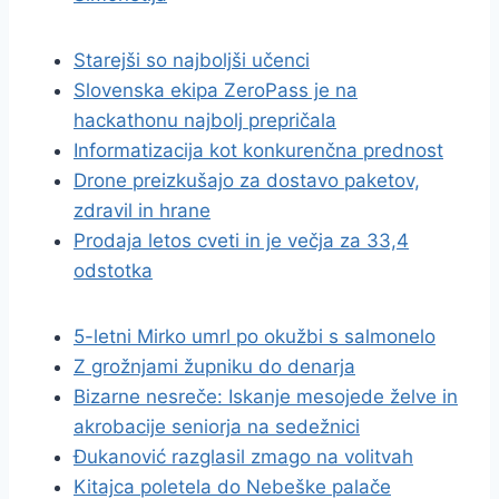
Starejši so najboljši učenci
Slovenska ekipa ZeroPass je na
hackathonu najbolj prepričala
Informatizacija kot konkurenčna prednost
Drone preizkušajo za dostavo paketov,
zdravil in hrane
Prodaja letos cveti in je večja za 33,4
odstotka
5-letni Mirko umrl po okužbi s salmonelo
Z grožnjami župniku do denarja
Bizarne nesreče: Iskanje mesojede želve in
akrobacije seniorja na sedežnici
Đukanović razglasil zmago na volitvah
Kitajca poletela do Nebeške palače