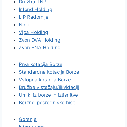
Družba TNP
Infond Holding
LIP Radomlje
Nolik
Vipa Holding
Zvon DVA Holding
Zvon ENA Holding
Prva kotacija Borze
Standardna kotacija Borze
Vstopna kotacija Borze
Družbe v stečaju/likvidaciji
Umiki iz borze in iztisnitve
Borzno-posredniške hiše
Gorenje