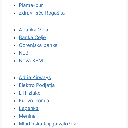
Plama-pur
Zdravilišče Rogaška
Abanka Vipa
Banka Celje
Gorenjska banka
NLB
Nova KBM
Adria Airways
Elektro Podjetja
ETI Izlake
Kurivo Gorica
Lepenka
Menina
Mladinska knjiga založba