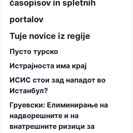
časopisov in spletnih
portalov
Tuje novice iz regije
Пусто турско
Истрајноста има крај
ИСИС стои зад нападот во
Истанбул?
Груевски: Елиминирање на
надворешните и на
внатрешните ризици за