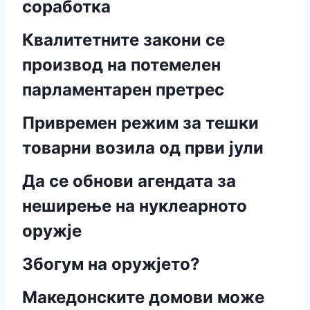
соработка
Квалитетните закони се
производ на потемелен
парламентарен претрес
Привремен режим за тешки
товарни возила од први јули
Да се обнови агендата за
неширење на нуклеарното
оружје
Збогум на оружјето?
Македонските домови може