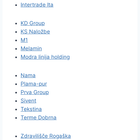
Intertrade Ita
KD Group
KS Naložbe
M1
Melamin
Modra linija holding
Nama
Plama-pur
Prva Group
Sivent
Tekstina
Terme Dobrna
Zdravilišče Rogaška