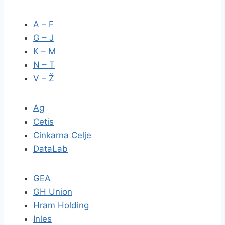
A – F
G – J
K – M
N – T
V – Ž
Ag
Cetis
Cinkarna Celje
DataLab
GEA
GH Union
Hram Holding
Inles