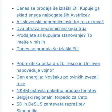
Danes se prodaja še izlaški Eti! Kupuje ga
sklad enega najbogatejših Avstrijcev
Ali slovenski nepremičninski trg res okreva?
Dva obraza nepremičninskega trga
Prodajate ali kupujete stanovanje? To
imejte v mislih
Danes se prodaja še izlaški Eti!
Pobrexitska bitka družb Tesco in Unilever
napoveduje vojno?
Gen energija: Novšaku po ovinkih zvezali
roke
NKBM ustavila paketno prodajo terjatev
Belgijski regionalni torpedo za Ceto
SD in DeSUS zahtevata razrešitev
Simonetija