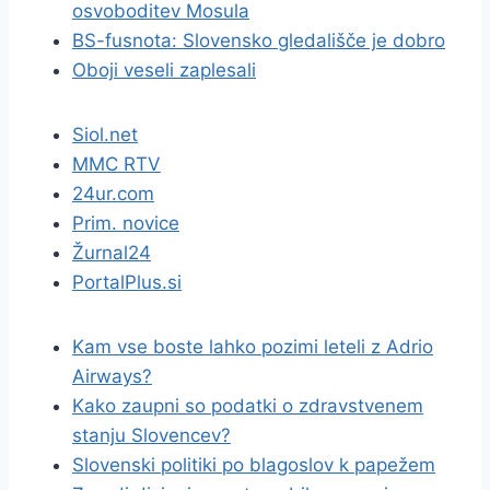
osvoboditev Mosula
BS-fusnota: Slovensko gledališče je dobro
Oboji veseli zaplesali
Siol.net
MMC RTV
24ur.com
Prim. novice
Žurnal24
PortalPlus.si
Kam vse boste lahko pozimi leteli z Adrio
Airways?
Kako zaupni so podatki o zdravstvenem
stanju Slovencev?
Slovenski politiki po blagoslov k papežem