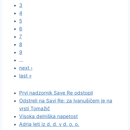
3
4
5
6
7
8
9
…
next ›
last »
Prvi nadzornik Save Re odstopil
Odstreli na Savi Re: za Ivanušičem je na
vrsti Tomažič
Visoka delniška napetost
Adria leti iz d. d. v d. o. o.