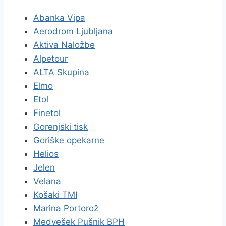
Abanka Vipa
Aerodrom Ljubljana
Aktiva Naložbe
Alpetour
ALTA Skupina
Elmo
Etol
Finetol
Gorenjski tisk
Goriške opekarne
Helios
Jelen
Velana
Košaki TMI
Marina Portorož
Medvešek Pušnik BPH