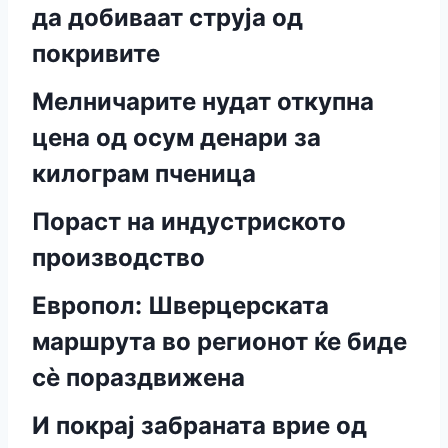
да добиваат струја од
покривите
Мелничарите нудат откупна
цена од осум денари за
килограм пченица
Пораст на индустриското
производство
Европол: Шверцерската
маршрута во регионот ќе биде
сѐ пораздвижена
И покрај забраната врие од