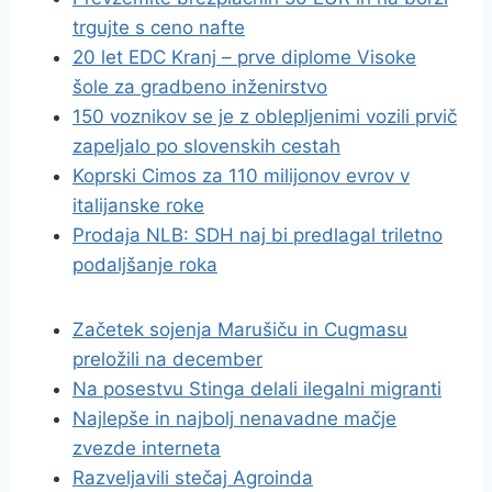
trgujte s ceno nafte
20 let EDC Kranj – prve diplome Visoke
šole za gradbeno inženirstvo
150 voznikov se je z oblepljenimi vozili prvič
zapeljalo po slovenskih cestah
Koprski Cimos za 110 milijonov evrov v
italijanske roke
Prodaja NLB: SDH naj bi predlagal triletno
podaljšanje roka
Začetek sojenja Marušiču in Cugmasu
preložili na december
Na posestvu Stinga delali ilegalni migranti
Najlepše in najbolj nenavadne mačje
zvezde interneta
Razveljavili stečaj Agroinda