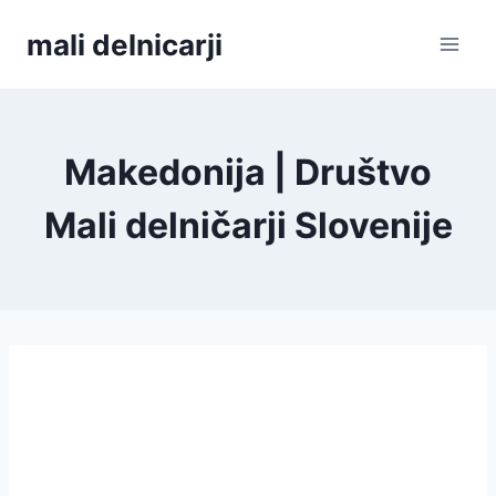
Skip
mali delnicarji
to
content
Makedonija | Društvo
Mali delničarji Slovenije