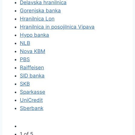
Delavska hranilnica
Gorenjska banka
Hranilnica Lon
Hranilnica in posojilnica Vipava
Hypo banka
NLB
Nova KBM
PBS
Raiffeisen
SID banka
SKB
Sparkasse
UniCredit
Sberbank
1 of 5