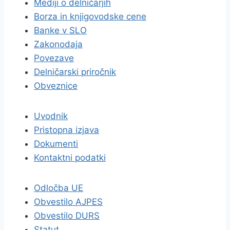
Mediji o delničarjih
Borza in knjigovodske cene
Banke v SLO
Zakonodaja
Povezave
Delničarski priročnik
Obveznice
Uvodnik
Pristopna izjava
Dokumenti
Kontaktni podatki
Odločba UE
Obvestilo AJPES
Obvestilo DURS
Statut