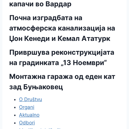
капачи во Вардар
Почна изградбата на
атмосферска канализација на
Џон Кенеди и Кемал Ататурк
Привршува реконструкцијата
на градинката „13 Ноември“
Монтажна гаража од еден кат
зад Буњаковец
O Društvu
Organi
Aktualno
Odbori