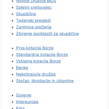
Novice Društva MDS
Spletni svetovalec
Skupščine
Tedenski pregledi
Zanimiva srečanja
Zbiranje pooblastil za skupščine
Prva kotacija Borze
Standardna kotacija Borze
Vstopna kotacija Borze
Banke
Nekotirajoče družbe
Stečaji, likvidacije in iztisnitve
Gorenje
Intereuropa
Krka