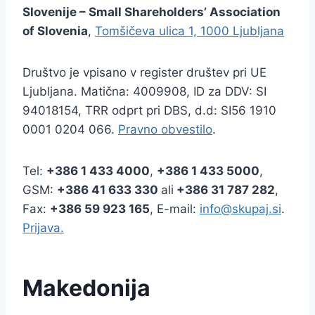
Slovenije – Small Shareholders’ Association
of Slovenia
,
Tomšičeva ulica 1, 1000 Ljubljana
Društvo je vpisano v register društev pri UE
Ljubljana. Matična: 4009908, ID za DDV: SI
94018154, TRR odprt pri DBS, d.d: SI56 1910
0001 0204 066.
Pravno obvestilo
.
Tel:
+386
1 433 4000
,
+386 1 433 5000
,
GSM:
+386 41 633 330
ali
+386 31 787 282
,
Fax:
+386
59 923 165
, E-mail:
info@skupaj.si
.
Prijava.
Makedonija