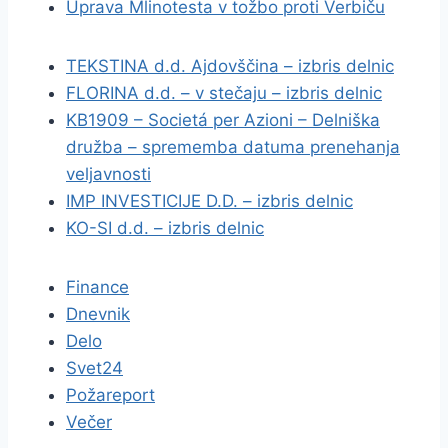
Uprava Mlinotesta v tožbo proti Verbiču
TEKSTINA d.d. Ajdovščina – izbris delnic
FLORINA d.d. – v stečaju – izbris delnic
KB1909 – Societá per Azioni – Delniška
družba – sprememba datuma prenehanja
veljavnosti
IMP INVESTICIJE D.D. – izbris delnic
KO-SI d.d. – izbris delnic
Finance
Dnevnik
Delo
Svet24
Požareport
Večer