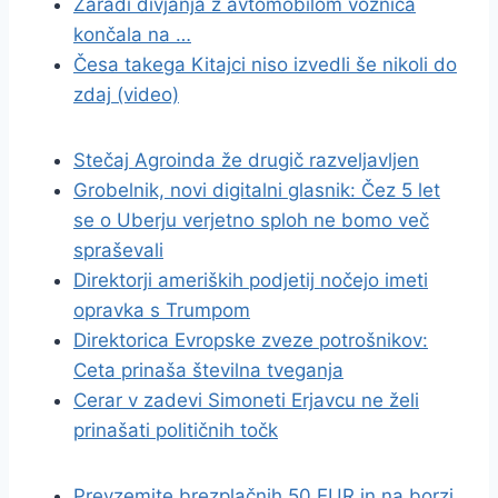
Zaradi divjanja z avtomobilom voznica
končala na …
Česa takega Kitajci niso izvedli še nikoli do
zdaj (video)
Stečaj Agroinda že drugič razveljavljen
Grobelnik, novi digitalni glasnik: Čez 5 let
se o Uberju verjetno sploh ne bomo več
spraševali
Direktorji ameriških podjetij nočejo imeti
opravka s Trumpom
Direktorica Evropske zveze potrošnikov:
Ceta prinaša številna tveganja
Cerar v zadevi Simoneti Erjavcu ne želi
prinašati političnih točk
Prevzemite brezplačnih 50 EUR in na borzi