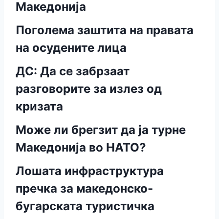
Македонија
Поголема заштита на правата
на осудените лица
ДС: Да се забрзаат
разговорите за излез од
кризата
Може ли брегзит да ја турне
Македонија во НАТО?
Лошата инфраструктура
пречка за македонско-
бугарската туристичка