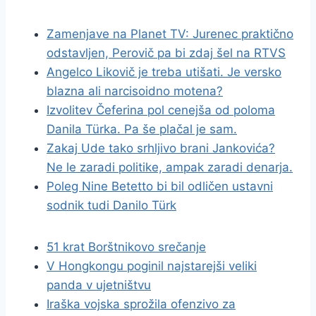
Zamenjave na Planet TV: Jurenec praktično
odstavljen, Perovič pa bi zdaj šel na RTVS
Angelco Likovič je treba utišati. Je versko
blazna ali narcisoidno motena?
Izvolitev Čeferina pol cenejša od poloma
Danila Türka. Pa še plačal je sam.
Zakaj Ude tako srhljivo brani Jankovića?
Ne le zaradi politike, ampak zaradi denarja.
Poleg Nine Betetto bi bil odličen ustavni
sodnik tudi Danilo Türk
51 krat Borštnikovo srečanje
V Hongkongu poginil najstarejši veliki
panda v ujetništvu
Iraška vojska sprožila ofenzivo za