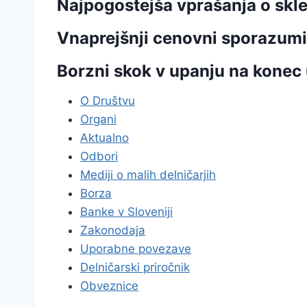
Najpogostejša vprašanja o skl
Vnaprejšnji cenovni sporazumi
Borzni skok v upanju na konec 
O Društvu
Organi
Aktualno
Odbori
Mediji o malih delničarjih
Borza
Banke v Sloveniji
Zakonodaja
Uporabne povezave
Delničarski priročnik
Obveznice