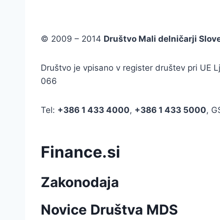
© 2009 – 2014
Društvo Mali delničarji Slov
Društvo je vpisano v register društev pri UE
066
Tel:
+386
1 433 4000
,
+386 1 433 5000
, 
Finance.si
Zakonodaja
Novice Društva MDS