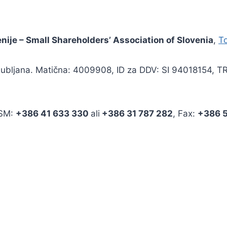
enije – Small Shareholders’ Association of Slovenia
,
To
 Ljubljana. Matična: 4009908, ID za DDV: SI 94018154, 
GSM:
+386 41 633 330
ali
+386 31 787 282
, Fax:
+386