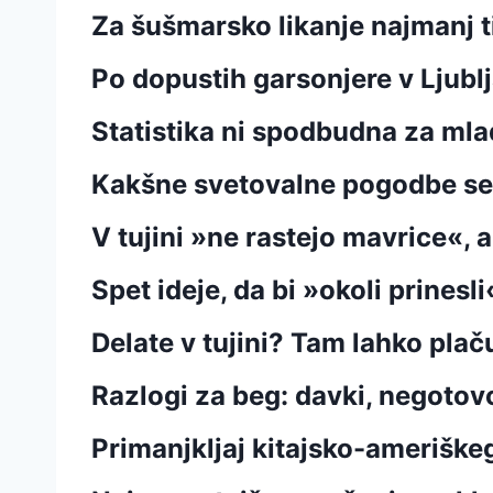
Za šušmarsko likanje najmanj t
Po dopustih garsonjere v Ljubl
Statistika ni spodbudna za ml
Kakšne svetovalne pogodbe se 
V tujini »ne rastejo mavrice«, a
Spet ideje, da bi »okoli prines
Delate v tujini? Tam lahko plač
Razlogi za beg: davki, negotovo
Primanjkljaj kitajsko-amerišk