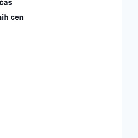
 čas
nih cen