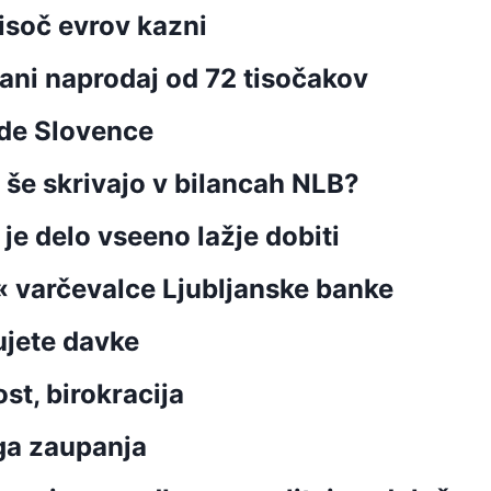
isoč evrov kazni
jani naprodaj od 72 tisočakov
ade Slovence
še skrivajo v bilancah NLB?
 je delo vseeno lažje dobiti
li« varčevalce Ljubljanske banke
ujete davke
st, birokracija
ega zaupanja