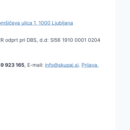
mšičeva ulica 1, 1000 Ljubljana
TRR odprt pri DBS, d.d: SI56 1910 0001 0204
59 923 165
, E-mail:
info@skupaj.si
.
Prijava.