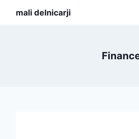
Skip
mali delnicarji
to
content
Finance.