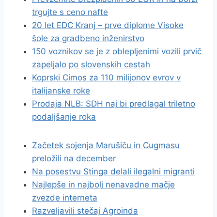
trgujte s ceno nafte
20 let EDC Kranj – prve diplome Visoke
šole za gradbeno inženirstvo
150 voznikov se je z oblepljenimi vozili prvič
zapeljalo po slovenskih cestah
Koprski Cimos za 110 milijonov evrov v
italijanske roke
Prodaja NLB: SDH naj bi predlagal triletno
podaljšanje roka
Začetek sojenja Marušiču in Cugmasu
preložili na december
Na posestvu Stinga delali ilegalni migranti
Najlepše in najbolj nenavadne mačje
zvezde interneta
Razveljavili stečaj Agroinda