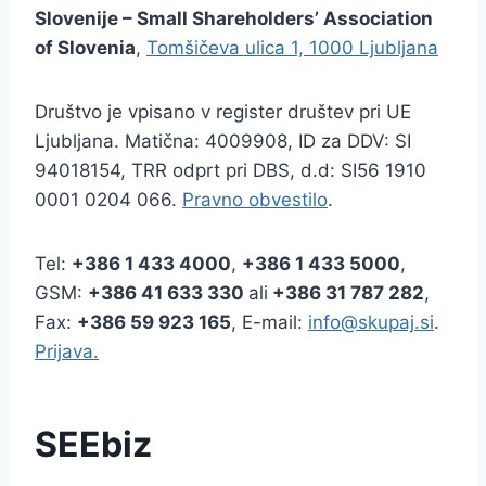
Slovenije – Small Shareholders’ Association
of Slovenia
,
Tomšičeva ulica 1, 1000 Ljubljana
Društvo je vpisano v register društev pri UE
Ljubljana. Matična: 4009908, ID za DDV: SI
94018154, TRR odprt pri DBS, d.d: SI56 1910
0001 0204 066.
Pravno obvestilo
.
Tel:
+386
1 433 4000
,
+386 1 433 5000
,
GSM:
+386 41 633 330
ali
+386 31 787 282
,
Fax:
+386
59 923 165
, E-mail:
info@skupaj.si
.
Prijava.
SEEbiz