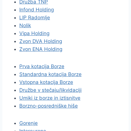
Družba TNP
Infond Holding
LIP Radomlje
Nolik
Vipa Holding
Zvon DVA Holding
Zvon ENA Holding
Prva kotacija Borze
Standardna kotacija Borze
Vstopna kotacija Borze
Družbe v stečaju/likvidaciji
Umiki iz borze in iztisnitve
Borzno-posredniške hiše
Gorenje