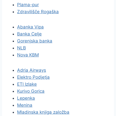
Plama-pur
Zdravilišče Rogaška
Abanka Vipa
Banka Celje
Gorenjska banka
NLB
Nova KBM
Adria Airways
Elektro Podjetja
ETI Izlake
Kurivo Gorica
Lepenka
Menina
Mladinska knjiga založba