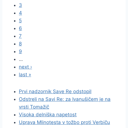
3
4
5
6
7
8
9
…
next ›
last »
Prvi nadzornik Save Re odstopil
Odstreli na Savi Re: za Ivanušičem je na
vrsti Tomažič
Visoka delniška napetost
Uprava Mlinotesta v tožbo proti Verbiču