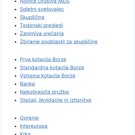
Novice Društva MDS
Spletni svetovalec
Skupščine
Tedenski pregledi
Zanimiva srečanja
Zbiranje pooblastil za skupščine
Prva kotacija Borze
Standardna kotacija Borze
Vstopna kotacija Borze
Banke
Nekotirajoče družbe
Stečaji, likvidacije in iztisnitve
Gorenje
Intereuropa
Krka