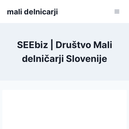
Skip
mali delnicarji
to
content
SEEbiz | Društvo Mali
delničarji Slovenije