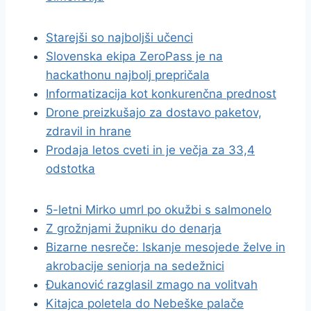
Starejši so najboljši učenci
Slovenska ekipa ZeroPass je na
hackathonu najbolj prepričala
Informatizacija kot konkurenčna prednost
Drone preizkušajo za dostavo paketov,
zdravil in hrane
Prodaja letos cveti in je večja za 33,4
odstotka
5-letni Mirko umrl po okužbi s salmonelo
Z grožnjami župniku do denarja
Bizarne nesreče: Iskanje mesojede želve in
akrobacije seniorja na sedežnici
Đukanović razglasil zmago na volitvah
Kitajca poletela do Nebeške palače