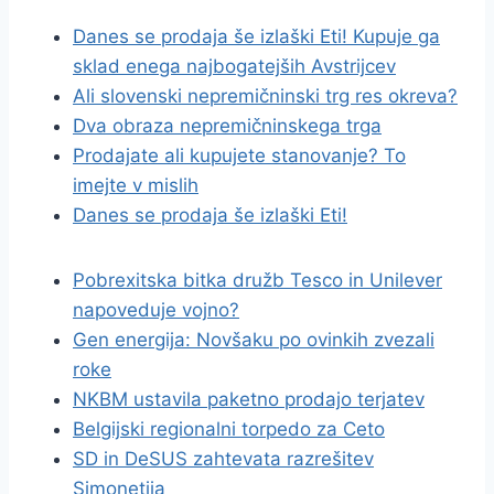
Danes se prodaja še izlaški Eti! Kupuje ga
sklad enega najbogatejših Avstrijcev
Ali slovenski nepremičninski trg res okreva?
Dva obraza nepremičninskega trga
Prodajate ali kupujete stanovanje? To
imejte v mislih
Danes se prodaja še izlaški Eti!
Pobrexitska bitka družb Tesco in Unilever
napoveduje vojno?
Gen energija: Novšaku po ovinkih zvezali
roke
NKBM ustavila paketno prodajo terjatev
Belgijski regionalni torpedo za Ceto
SD in DeSUS zahtevata razrešitev
Simonetija