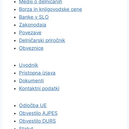
Mediji o delničarjih
Borza in knjigovodske cene
Banke v SLO
Zakonodaja
Povezave
Delničarski priročnik
Obveznice
Uvodnik
Pristopna izjava
Dokumenti
Kontaktni podatki
Odločba UE
Obvestilo AJPES
Obvestilo DURS
Statut