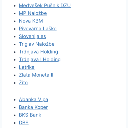
Medvešek Pušnik DZU
MP Naložbe
Nova KBM
Pivovarna Laško
Slovenijales
Triglav Naložbe
Trdnjava Holding
Trdnjava I Holding
Letrika
Zlata Moneta II
Žito
Abanka Vipa
Banka Koper
BKS Bank
DBS