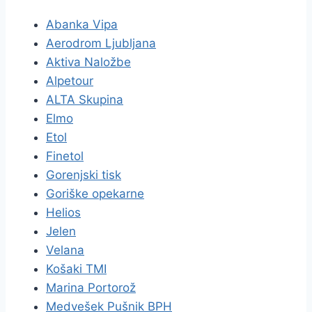
Abanka Vipa
Aerodrom Ljubljana
Aktiva Naložbe
Alpetour
ALTA Skupina
Elmo
Etol
Finetol
Gorenjski tisk
Goriške opekarne
Helios
Jelen
Velana
Košaki TMI
Marina Portorož
Medvešek Pušnik BPH