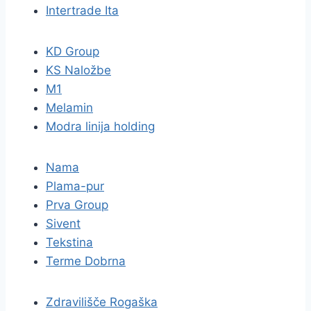
Intertrade Ita
KD Group
KS Naložbe
M1
Melamin
Modra linija holding
Nama
Plama-pur
Prva Group
Sivent
Tekstina
Terme Dobrna
Zdravilišče Rogaška