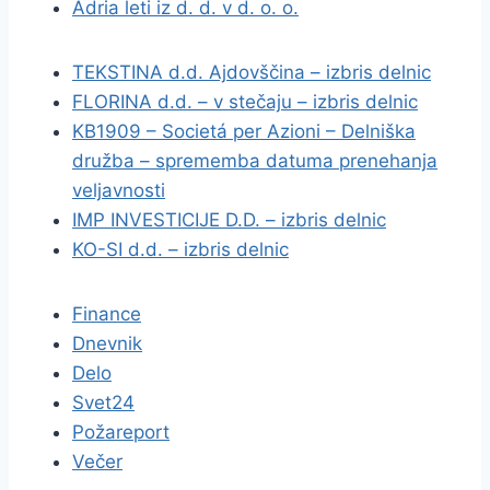
Adria leti iz d. d. v d. o. o.
TEKSTINA d.d. Ajdovščina – izbris delnic
FLORINA d.d. – v stečaju – izbris delnic
KB1909 – Societá per Azioni – Delniška
družba – sprememba datuma prenehanja
veljavnosti
IMP INVESTICIJE D.D. – izbris delnic
KO-SI d.d. – izbris delnic
Finance
Dnevnik
Delo
Svet24
Požareport
Večer