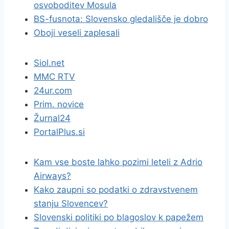
osvoboditev Mosula
BS-fusnota: Slovensko gledališče je dobro
Oboji veseli zaplesali
Siol.net
MMC RTV
24ur.com
Prim. novice
Žurnal24
PortalPlus.si
Kam vse boste lahko pozimi leteli z Adrio
Airways?
Kako zaupni so podatki o zdravstvenem
stanju Slovencev?
Slovenski politiki po blagoslov k papežem