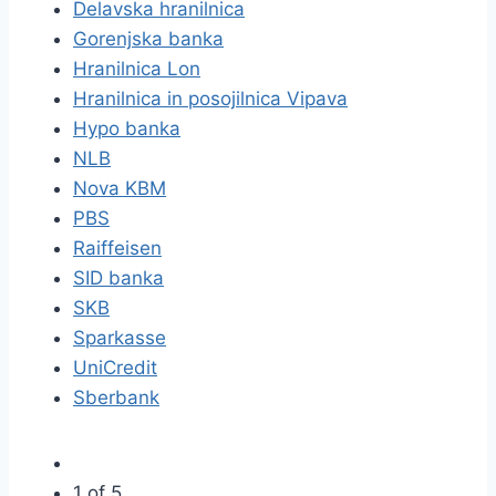
Delavska hranilnica
Gorenjska banka
Hranilnica Lon
Hranilnica in posojilnica Vipava
Hypo banka
NLB
Nova KBM
PBS
Raiffeisen
SID banka
SKB
Sparkasse
UniCredit
Sberbank
1 of 5