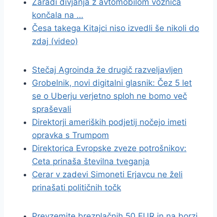
Zaradi divjanja z avtomobilom voznica
končala na …
Česa takega Kitajci niso izvedli še nikoli do
zdaj (video)
Stečaj Agroinda že drugič razveljavljen
Grobelnik, novi digitalni glasnik: Čez 5 let
se o Uberju verjetno sploh ne bomo več
spraševali
Direktorji ameriških podjetij nočejo imeti
opravka s Trumpom
Direktorica Evropske zveze potrošnikov:
Ceta prinaša številna tveganja
Cerar v zadevi Simoneti Erjavcu ne želi
prinašati političnih točk
Prevzemite brezplačnih 50 EUR in na borzi