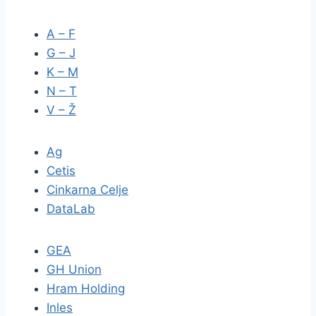
A – F
G – J
K – M
N – T
V – Ž
Ag
Cetis
Cinkarna Celje
DataLab
GEA
GH Union
Hram Holding
Inles