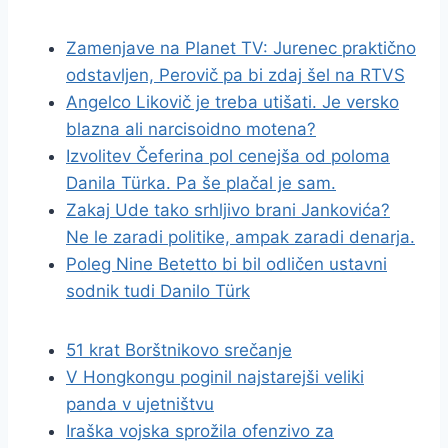
Zamenjave na Planet TV: Jurenec praktično
odstavljen, Perovič pa bi zdaj šel na RTVS
Angelco Likovič je treba utišati. Je versko
blazna ali narcisoidno motena?
Izvolitev Čeferina pol cenejša od poloma
Danila Türka. Pa še plačal je sam.
Zakaj Ude tako srhljivo brani Jankovića?
Ne le zaradi politike, ampak zaradi denarja.
Poleg Nine Betetto bi bil odličen ustavni
sodnik tudi Danilo Türk
51 krat Borštnikovo srečanje
V Hongkongu poginil najstarejši veliki
panda v ujetništvu
Iraška vojska sprožila ofenzivo za