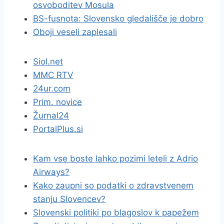
osvoboditev Mosula
BS-fusnota: Slovensko gledališče je dobro
Oboji veseli zaplesali
Siol.net
MMC RTV
24ur.com
Prim. novice
Žurnal24
PortalPlus.si
Kam vse boste lahko pozimi leteli z Adrio
Airways?
Kako zaupni so podatki o zdravstvenem
stanju Slovencev?
Slovenski politiki po blagoslov k papežem