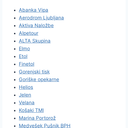
Abanka Vipa
Aerodrom Ljubljana
Aktiva Naložbe
Alpetour
ALTA Skupina
Elmo
Etol
Finetol
Gorenjski tisk
Goriške opekarne
Helios
Jelen
Velana
Košaki TMI
Marina Portorož
Medvešek Pušnik BPH