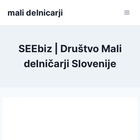
Skip
mali delnicarji
to
content
SEEbiz | Društvo Mali
delničarji Slovenije