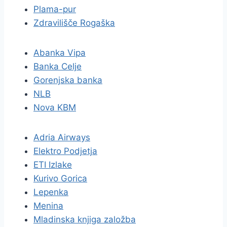
Plama-pur
Zdravilišče Rogaška
Abanka Vipa
Banka Celje
Gorenjska banka
NLB
Nova KBM
Adria Airways
Elektro Podjetja
ETI Izlake
Kurivo Gorica
Lepenka
Menina
Mladinska knjiga založba