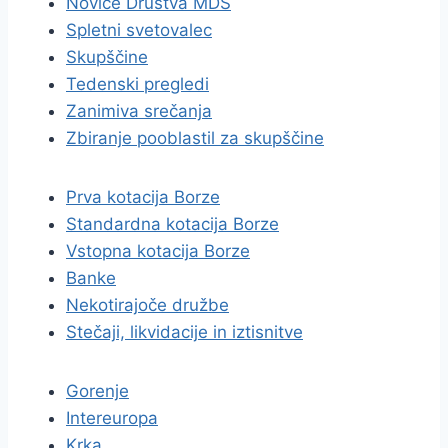
Novice Društva MDS
Spletni svetovalec
Skupščine
Tedenski pregledi
Zanimiva srečanja
Zbiranje pooblastil za skupščine
Prva kotacija Borze
Standardna kotacija Borze
Vstopna kotacija Borze
Banke
Nekotirajoče družbe
Stečaji, likvidacije in iztisnitve
Gorenje
Intereuropa
Krka