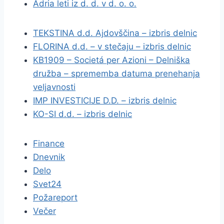
Adria leti iz d. d. v d. o. o.
TEKSTINA d.d. Ajdovščina – izbris delnic
FLORINA d.d. – v stečaju – izbris delnic
KB1909 – Societá per Azioni – Delniška
družba – sprememba datuma prenehanja
veljavnosti
IMP INVESTICIJE D.D. – izbris delnic
KO-SI d.d. – izbris delnic
Finance
Dnevnik
Delo
Svet24
Požareport
Večer