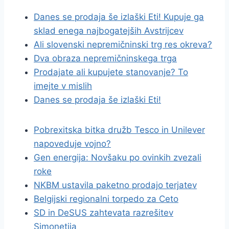
Danes se prodaja še izlaški Eti! Kupuje ga
sklad enega najbogatejših Avstrijcev
Ali slovenski nepremičninski trg res okreva?
Dva obraza nepremičninskega trga
Prodajate ali kupujete stanovanje? To
imejte v mislih
Danes se prodaja še izlaški Eti!
Pobrexitska bitka družb Tesco in Unilever
napoveduje vojno?
Gen energija: Novšaku po ovinkih zvezali
roke
NKBM ustavila paketno prodajo terjatev
Belgijski regionalni torpedo za Ceto
SD in DeSUS zahtevata razrešitev
Simonetija