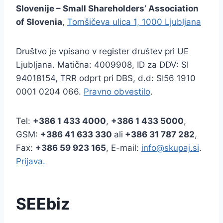
Slovenije – Small Shareholders’ Association
of Slovenia
,
Tomšičeva ulica 1, 1000 Ljubljana
Društvo je vpisano v register društev pri UE
Ljubljana. Matična: 4009908, ID za DDV: SI
94018154, TRR odprt pri DBS, d.d: SI56 1910
0001 0204 066.
Pravno obvestilo
.
Tel:
+386
1 433 4000
,
+386 1 433 5000
,
GSM:
+386 41 633 330
ali
+386 31 787 282
,
Fax:
+386
59 923 165
, E-mail:
info@skupaj.si
.
Prijava.
SEEbiz