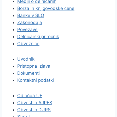
Mediji o delničarjih
Borza in knjigovodske cene
Banke v SLO
Zakonodaja
Povezave
Delničarski priročnik
Obveznice
Uvodnik
Pristopna izjava
Dokumenti
Kontaktni podatki
Odločba UE
Obvestilo AJPES
Obvestilo DURS
Statut