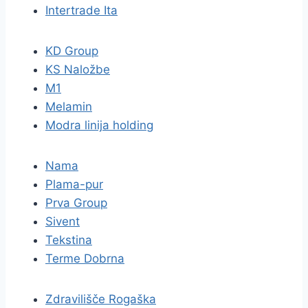
Intertrade Ita
KD Group
KS Naložbe
M1
Melamin
Modra linija holding
Nama
Plama-pur
Prva Group
Sivent
Tekstina
Terme Dobrna
Zdravilišče Rogaška