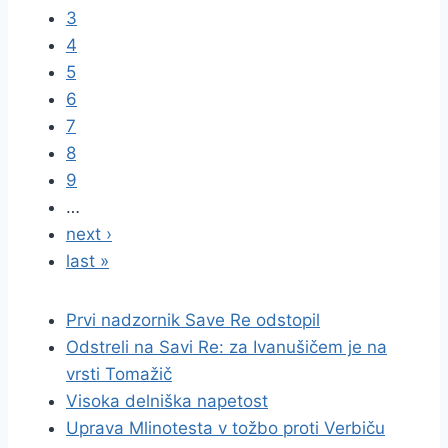
3
4
5
6
7
8
9
…
next ›
last »
Prvi nadzornik Save Re odstopil
Odstreli na Savi Re: za Ivanušičem je na
vrsti Tomažič
Visoka delniška napetost
Uprava Mlinotesta v tožbo proti Verbiču