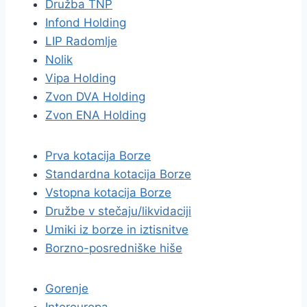
Družba TNP
Infond Holding
LIP Radomlje
Nolik
Vipa Holding
Zvon DVA Holding
Zvon ENA Holding
Prva kotacija Borze
Standardna kotacija Borze
Vstopna kotacija Borze
Družbe v stečaju/likvidaciji
Umiki iz borze in iztisnitve
Borzno-posredniške hiše
Gorenje