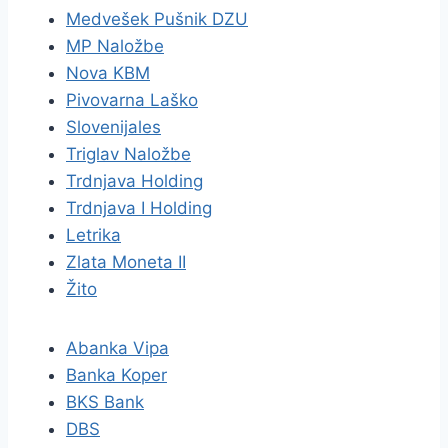
Medvešek Pušnik DZU
MP Naložbe
Nova KBM
Pivovarna Laško
Slovenijales
Triglav Naložbe
Trdnjava Holding
Trdnjava I Holding
Letrika
Zlata Moneta II
Žito
Abanka Vipa
Banka Koper
BKS Bank
DBS