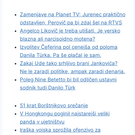
Zamenjave na Planet TV: Jurenec praktično
odstavljen, Perovič pa bi zdaj šel na RTVS
Angelco Likovič je treba utišati. Je versko
blazna ali narcisoidno motena?
Izvolitev Čeferina pol cenejša od poloma
Danila Türka. Pa še plačal je sam.
Zakaj Ude tako srhljivo brani Jankovića?
Ne le zaradi politike, ampak zaradi denarja.
Poleg Nine Betetto bi bil odličen ustavni
sodnik tudi Danilo Türk
51 krat Borštnikovo srečanje
V Hongkongu poginil najstarejši veliki
panda v ujetništvu
Iraška vojska sprožila ofenzivo za