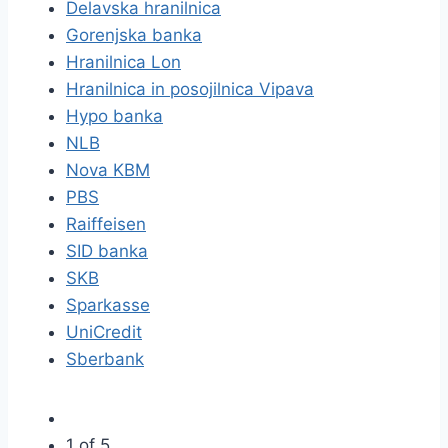
Delavska hranilnica
Gorenjska banka
Hranilnica Lon
Hranilnica in posojilnica Vipava
Hypo banka
NLB
Nova KBM
PBS
Raiffeisen
SID banka
SKB
Sparkasse
UniCredit
Sberbank
1 of 5