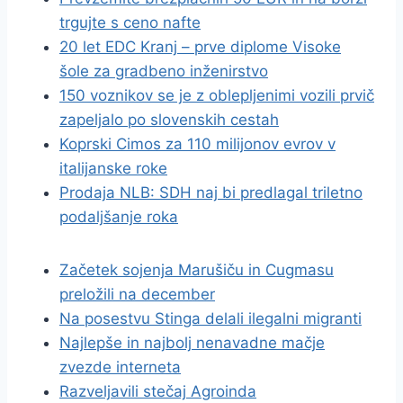
trgujte s ceno nafte
20 let EDC Kranj – prve diplome Visoke
šole za gradbeno inženirstvo
150 voznikov se je z oblepljenimi vozili prvič
zapeljalo po slovenskih cestah
Koprski Cimos za 110 milijonov evrov v
italijanske roke
Prodaja NLB: SDH naj bi predlagal triletno
podaljšanje roka
Začetek sojenja Marušiču in Cugmasu
preložili na december
Na posestvu Stinga delali ilegalni migranti
Najlepše in najbolj nenavadne mačje
zvezde interneta
Razveljavili stečaj Agroinda