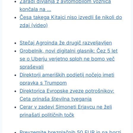
Zaradi divjanja z avtomobilom voznica
končala na …
Česa takega Kitajci niso izvedli še nikoli do
zdaj (video)
Stečaj Agroinda že drugič razveljavljen
Grobelnik, novi digitalni glasnik: Čez 5 let
se o Uberju verjetno sploh ne bomo več
spraševali
Direktorji ameriških podjetij nočejo imeti
opravka s Trumpom
Direktorica Evropske zveze potrošnikov:
Ceta prinaša številna tveganja
Cerar v zadevi Simoneti Erjavcu ne želi
prinašati političnih točk
Prevzemite brezplačnih 50 EUR in na borzi