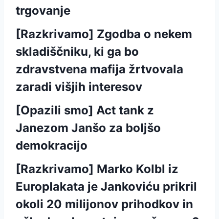
trgovanje
[Razkrivamo] Zgodba o nekem
skladiščniku, ki ga bo
zdravstvena mafija žrtvovala
zaradi višjih interesov
[Opazili smo] Act tank z
Janezom Janšo za boljšo
demokracijo
[Razkrivamo] Marko Kolbl iz
Europlakata je Jankoviću prikril
okoli 20 milijonov prihodkov in