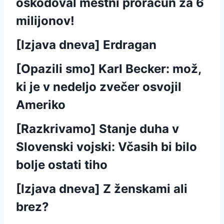
oškodoval mestni proračun za 6
milijonov!
[Izjava dneva] Erdragan
[Opazili smo] Karl Becker: mož,
ki je v nedeljo zvečer osvojil
Ameriko
[Razkrivamo] Stanje duha v
Slovenski vojski: Včasih bi bilo
bolje ostati tiho
[Izjava dneva] Z ženskami ali
brez?