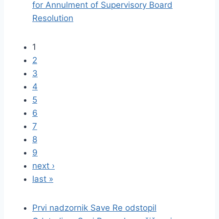
for Annulment of Supervisory Board
Resolution
1
2
3
4
5
6
7
8
9
next ›
last »
Prvi nadzornik Save Re odstopil