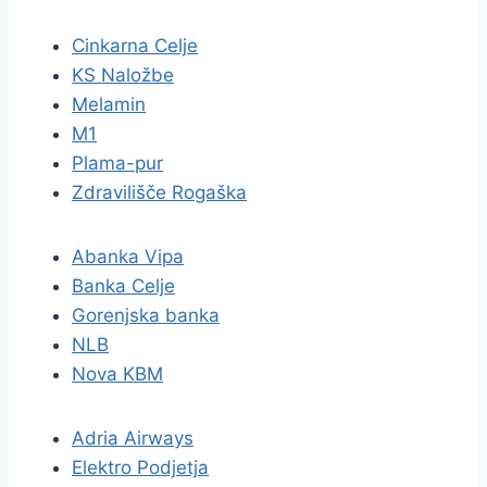
Cinkarna Celje
KS Naložbe
Melamin
M1
Plama-pur
Zdravilišče Rogaška
Abanka Vipa
Banka Celje
Gorenjska banka
NLB
Nova KBM
Adria Airways
Elektro Podjetja