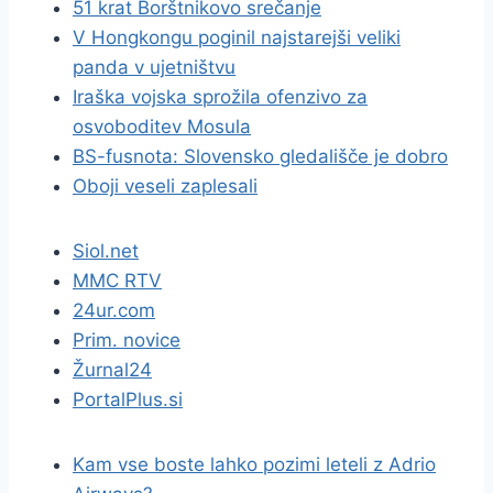
51 krat Borštnikovo srečanje
V Hongkongu poginil najstarejši veliki
panda v ujetništvu
Iraška vojska sprožila ofenzivo za
osvoboditev Mosula
BS-fusnota: Slovensko gledališče je dobro
Oboji veseli zaplesali
Siol.net
MMC RTV
24ur.com
Prim. novice
Žurnal24
PortalPlus.si
Kam vse boste lahko pozimi leteli z Adrio