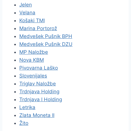
Jelen
Velana
Košaki TMI
Marina Portorož
Medvešek Pušnik BPH
Medvešek Pušnik DZU
MP Naložbe
Nova KBM
Pivovarna Laško
Slovenijales
Triglav Naložbe
Trdnjava Holding
Trdnjava I Holding
Letrika
Zlata Moneta II
Žito