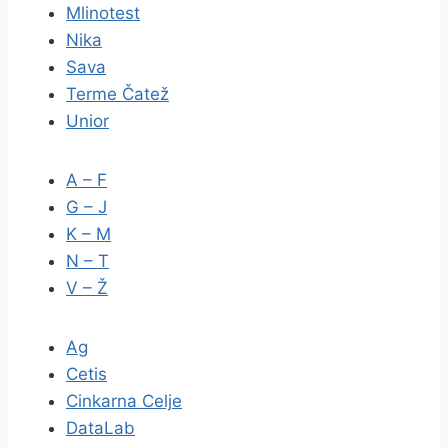
Mlinotest
Nika
Sava
Terme Čatež
Unior
A – F
G – J
K – M
N – T
V – Ž
Ag
Cetis
Cinkarna Celje
DataLab