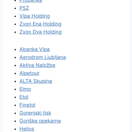
Probanka
PSZ
Vipa Holding
Zvon Ena Holding
Zvon Dva Holding
Abanka Vipa
Aerodrom Ljubljana
Aktiva Naložbe
Alpetour
ALTA Skupina
Elmo
Etol
Finetol
Gorenjski tisk
Goriške opekarne
Helios