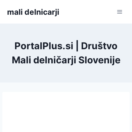
Skip
mali delnicarji
to
content
PortalPlus.si | Društvo
Mali delničarji Slovenije