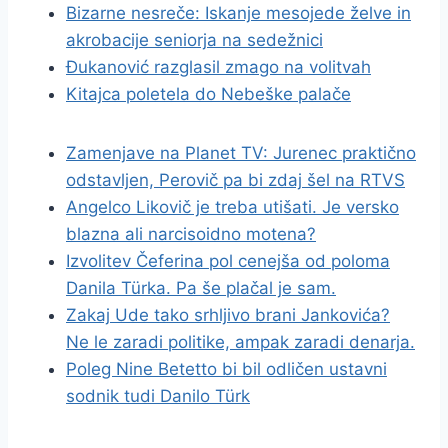
Bizarne nesreče: Iskanje mesojede želve in
akrobacije seniorja na sedežnici
Đukanović razglasil zmago na volitvah
Kitajca poletela do Nebeške palače
Zamenjave na Planet TV: Jurenec praktično
odstavljen, Perovič pa bi zdaj šel na RTVS
Angelco Likovič je treba utišati. Je versko
blazna ali narcisoidno motena?
Izvolitev Čeferina pol cenejša od poloma
Danila Türka. Pa še plačal je sam.
Zakaj Ude tako srhljivo brani Jankovića?
Ne le zaradi politike, ampak zaradi denarja.
Poleg Nine Betetto bi bil odličen ustavni
sodnik tudi Danilo Türk