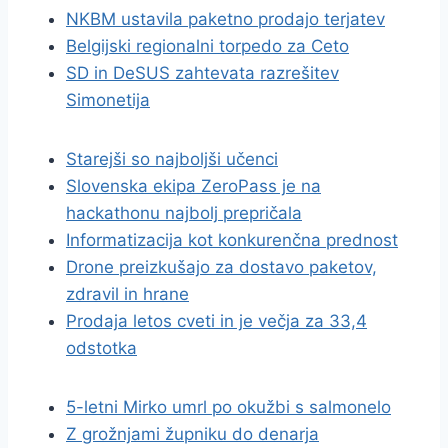
NKBM ustavila paketno prodajo terjatev
Belgijski regionalni torpedo za Ceto
SD in DeSUS zahtevata razrešitev
Simonetija
Starejši so najboljši učenci
Slovenska ekipa ZeroPass je na
hackathonu najbolj prepričala
Informatizacija kot konkurenčna prednost
Drone preizkušajo za dostavo paketov,
zdravil in hrane
Prodaja letos cveti in je večja za 33,4
odstotka
5-letni Mirko umrl po okužbi s salmonelo
Z grožnjami župniku do denarja