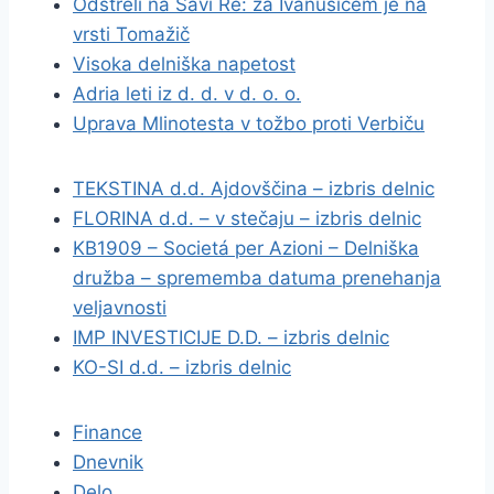
Odstreli na Savi Re: za Ivanušičem je na
vrsti Tomažič
Visoka delniška napetost
Adria leti iz d. d. v d. o. o.
Uprava Mlinotesta v tožbo proti Verbiču
TEKSTINA d.d. Ajdovščina – izbris delnic
FLORINA d.d. – v stečaju – izbris delnic
KB1909 – Societá per Azioni – Delniška
družba – sprememba datuma prenehanja
veljavnosti
IMP INVESTICIJE D.D. – izbris delnic
KO-SI d.d. – izbris delnic
Finance
Dnevnik
Delo