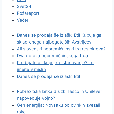
Svet24
Požareport
Večer
Danes se prodaja še izlaški Eti! Kupuje ga
sklad enega najbogatejših Avstrijcev
Ali slovenski nepremičninski trg res okreva?
Dva obraza nepremičninskega trga
Prodajate ali kupujete stanovanje? To
imejte v mislih
Danes se prodaja še izlaški Eti!
Pobrexitska bitka družb Tesco in Unilever
napoveduje vojno?
Gen energija: Novšaku po ovinkih zvezali
roke