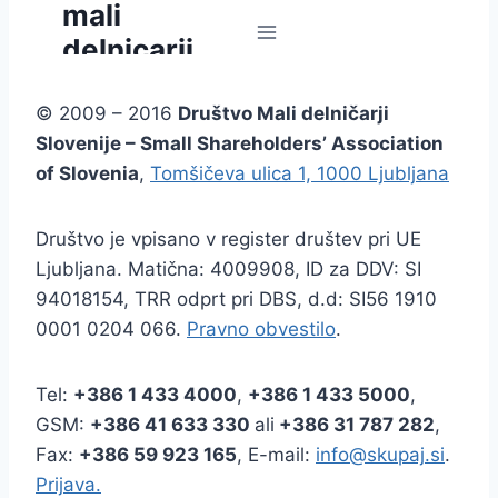
© 2009 – 2016
Društvo Mali delničarji
Slovenije – Small Shareholders’ Association
of Slovenia
,
Tomšičeva ulica 1, 1000 Ljubljana
Društvo je vpisano v register društev pri UE
Ljubljana. Matična: 4009908, ID za DDV: SI
94018154, TRR odprt pri DBS, d.d: SI56 1910
0001 0204 066.
Pravno obvestilo
.
Tel:
+386
1 433 4000
,
+386 1 433 5000
,
GSM:
+386 41 633 330
ali
+386 31 787 282
,
Fax:
+386
59 923 165
, E-mail:
info@skupaj.si
.
Prijava.