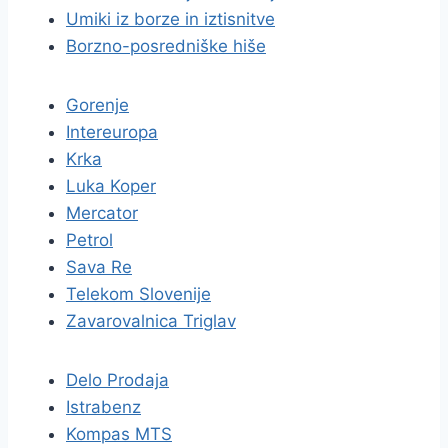
Umiki iz borze in iztisnitve
Borzno-posredniške hiše
Gorenje
Intereuropa
Krka
Luka Koper
Mercator
Petrol
Sava Re
Telekom Slovenije
Zavarovalnica Triglav
Delo Prodaja
Istrabenz
Kompas MTS