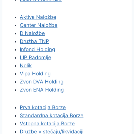
Aktiva Naložbe
Center Naložbe
D Naložbe
Družba TNP
Infond Holding
LIP Radomlje
Nolik
Vipa Holding
Zvon DVA Holding
Zvon ENA Holding
Prva kotacija Borze
Standardna kotacija Borze
Vstopna kotacija Borze
Družbe v stečaju/likvidaciji