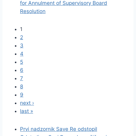
for Annulment of Supervisory Board
Resolution
1
2
3
4
5
6
7
8
9
next ›
last »
Prvi nadzornik Save Re odstopil