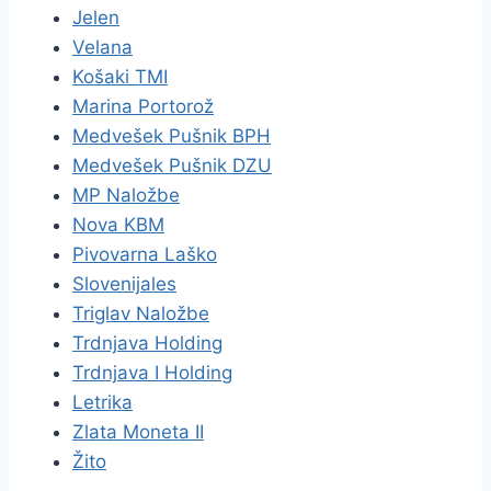
Jelen
Velana
Košaki TMI
Marina Portorož
Medvešek Pušnik BPH
Medvešek Pušnik DZU
MP Naložbe
Nova KBM
Pivovarna Laško
Slovenijales
Triglav Naložbe
Trdnjava Holding
Trdnjava I Holding
Letrika
Zlata Moneta II
Žito