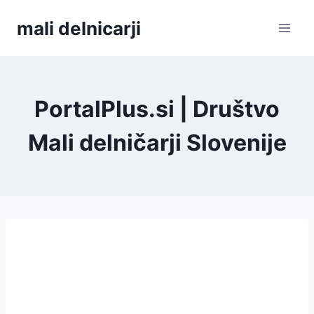
Skip
mali delnicarji
to
content
PortalPlus.si | Društvo
Mali delničarji Slovenije