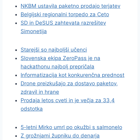
NKBM ustavila paketno prodajo terjatev
Belgijski regionalni torpedo za Ceto
SD in DeSUS zahtevata razrešitev
Simonetija
Starejši so najboljši učenci
Slovenska ekipa ZeroPass je na
hackathonu najbolj prepričala
Informatizacija kot konkurenčna prednost
Drone preizkušajo za dostavo paketov,
zdravil in hrane
Prodaja letos cveti in je večja za 33,4
odstotka
5-letni Mirko umrl po okužbi s salmonelo
Z grožnjami župniku do denarja