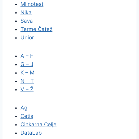
Mlinotest
Nika
Sava
Terme Čatež
Unior
A – F
G – J
K – M
N – T
V – Ž
Ag
Cetis
Cinkarna Celje
DataLab