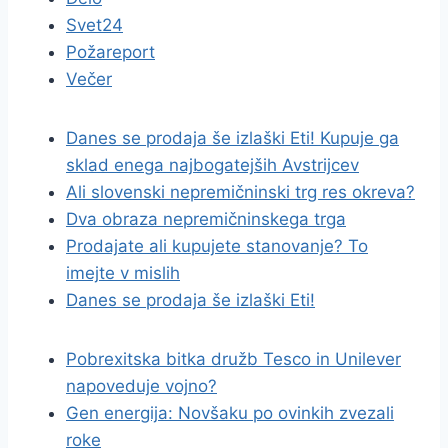
Svet24
Požareport
Večer
Danes se prodaja še izlaški Eti! Kupuje ga
sklad enega najbogatejših Avstrijcev
Ali slovenski nepremičninski trg res okreva?
Dva obraza nepremičninskega trga
Prodajate ali kupujete stanovanje? To
imejte v mislih
Danes se prodaja še izlaški Eti!
Pobrexitska bitka družb Tesco in Unilever
napoveduje vojno?
Gen energija: Novšaku po ovinkih zvezali
roke