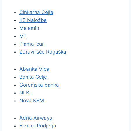
Cinkarna Celje
KS Naložbe
Melamin
M1
Plama-pur
Zdravilišče Rogaška
Abanka Vipa
Banka Celje
Gorenjska banka
NLB
Nova KBM
Adria Airways
Elektro Podjetja