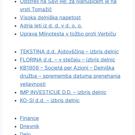
Odstreli na Savi Re: za Ivanušičem je na
vrsti Tomažič
Visoka delniška napetost
Adria leti iz d. d. v d. o. o.
Uprava Mlinotesta v tožbo proti Verbiču
TEKSTINA d.d. Ajdovščina – izbris delnic
FLORINA d.d. – v stečaju – izbris delnic
KB1909 – Societá per Azioni – Delniška
družba – sprememba datuma prenehanja
veljavnosti
IMP INVESTICIJE D.D. – izbris delnic
KO-SI d.d. – izbris delnic
Finance
Dnevnik
Delo