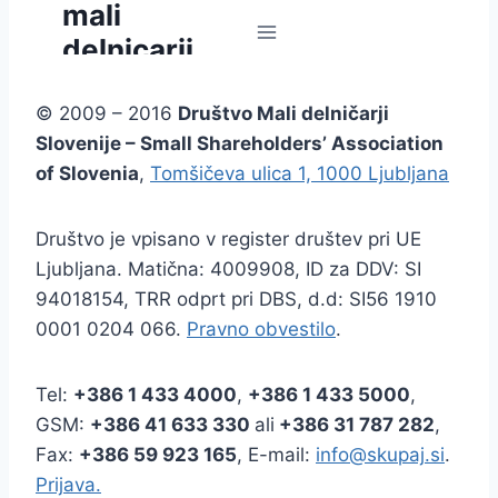
© 2009 – 2016
Društvo Mali delničarji
Slovenije – Small Shareholders’ Association
of Slovenia
,
Tomšičeva ulica 1, 1000 Ljubljana
Društvo je vpisano v register društev pri UE
Ljubljana. Matična: 4009908, ID za DDV: SI
94018154, TRR odprt pri DBS, d.d: SI56 1910
0001 0204 066.
Pravno obvestilo
.
Tel:
+386
1 433 4000
,
+386 1 433 5000
,
GSM:
+386 41 633 330
ali
+386 31 787 282
,
Fax:
+386
59 923 165
, E-mail:
info@skupaj.si
.
Prijava.