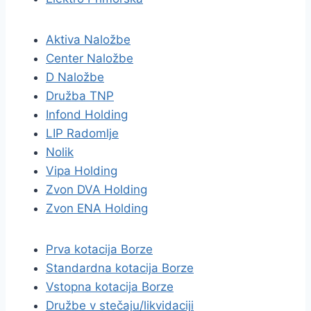
Aktiva Naložbe
Center Naložbe
D Naložbe
Družba TNP
Infond Holding
LIP Radomlje
Nolik
Vipa Holding
Zvon DVA Holding
Zvon ENA Holding
Prva kotacija Borze
Standardna kotacija Borze
Vstopna kotacija Borze
Družbe v stečaju/likvidaciji