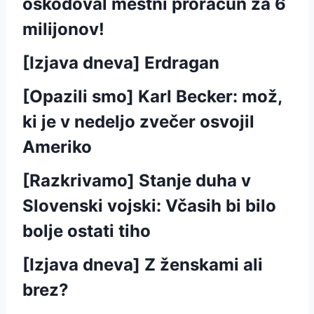
oškodoval mestni proračun za 6
milijonov!
[Izjava dneva] Erdragan
[Opazili smo] Karl Becker: mož,
ki je v nedeljo zvečer osvojil
Ameriko
[Razkrivamo] Stanje duha v
Slovenski vojski: Včasih bi bilo
bolje ostati tiho
[Izjava dneva] Z ženskami ali
brez?