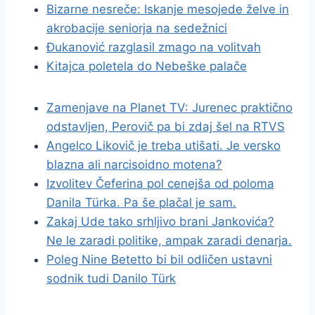
Bizarne nesreče: Iskanje mesojede želve in
akrobacije seniorja na sedežnici
Đukanović razglasil zmago na volitvah
Kitajca poletela do Nebeške palače
Zamenjave na Planet TV: Jurenec praktično
odstavljen, Perovič pa bi zdaj šel na RTVS
Angelco Likovič je treba utišati. Je versko
blazna ali narcisoidno motena?
Izvolitev Čeferina pol cenejša od poloma
Danila Türka. Pa še plačal je sam.
Zakaj Ude tako srhljivo brani Jankovića?
Ne le zaradi politike, ampak zaradi denarja.
Poleg Nine Betetto bi bil odličen ustavni
sodnik tudi Danilo Türk