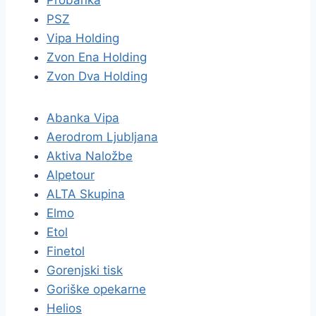
Probanka
PSZ
Vipa Holding
Zvon Ena Holding
Zvon Dva Holding
Abanka Vipa
Aerodrom Ljubljana
Aktiva Naložbe
Alpetour
ALTA Skupina
Elmo
Etol
Finetol
Gorenjski tisk
Goriške opekarne
Helios