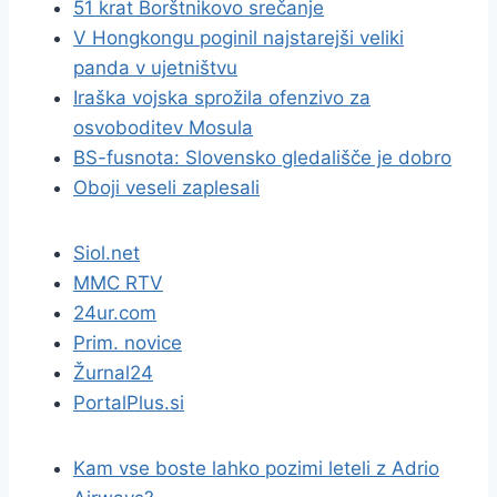
51 krat Borštnikovo srečanje
V Hongkongu poginil najstarejši veliki
panda v ujetništvu
Iraška vojska sprožila ofenzivo za
osvoboditev Mosula
BS-fusnota: Slovensko gledališče je dobro
Oboji veseli zaplesali
Siol.net
MMC RTV
24ur.com
Prim. novice
Žurnal24
PortalPlus.si
Kam vse boste lahko pozimi leteli z Adrio