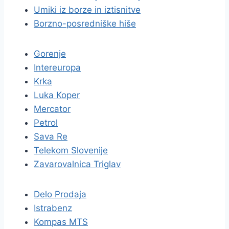
Umiki iz borze in iztisnitve
Borzno-posredniške hiše
Gorenje
Intereuropa
Krka
Luka Koper
Mercator
Petrol
Sava Re
Telekom Slovenije
Zavarovalnica Triglav
Delo Prodaja
Istrabenz
Kompas MTS