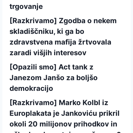
trgovanje
[Razkrivamo] Zgodba o nekem
skladiščniku, ki ga bo
zdravstvena mafija žrtvovala
zaradi višjih interesov
[Opazili smo] Act tank z
Janezom Janšo za boljšo
demokracijo
[Razkrivamo] Marko Kolbl iz
Europlakata je Jankoviću prikril
okoli 20 milijonov prihodkov in