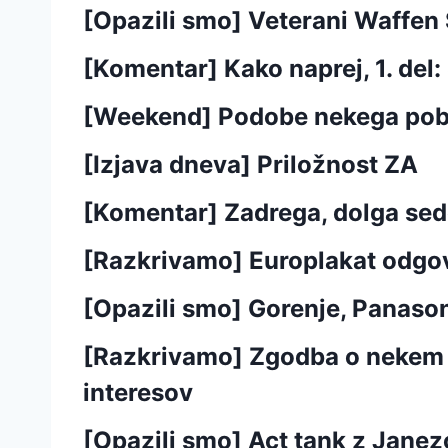
[Opazili smo] Veterani Waffen 
[Komentar] Kako naprej, 1. del:
[Weekend] Podobe nekega pobe
[Izjava dneva] Priložnost ZA
[Komentar] Zadrega, dolga sed
[Razkrivamo] Europlakat odgova
[Opazili smo] Gorenje, Panason
[Razkrivamo] Zgodba o nekem sk
interesov
[Opazili smo] Act tank z Jane