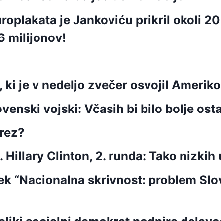
oplakata je Jankoviću prikril okoli 20
6 milijonov!
 ki je v nedeljo zvečer osvojil Ameriko
enski vojski: Včasih bi bilo bolje osta
brez?
Hillary Clinton, 2. runda: Tako nizkih
k “Nacionalna skrivnost: problem Slov