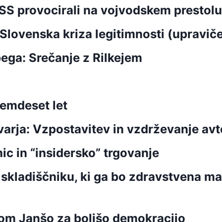
SS provocirali na vojvodskem prestolu
 Slovenska kriza legitimnosti (upravič
ga: Srečanje z Rilkejem
emdeset let
rja: Vzpostavitev in vzdrževanje avto
ic in “insidersko” trgovanje
ladiščniku, ki ga bo zdravstvena mafi
zom Janšo za boljšo demokracijo