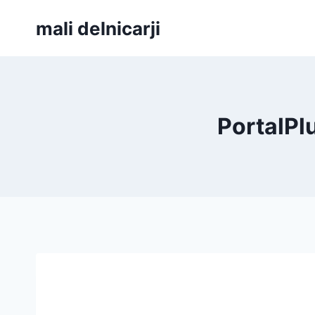
Skip
mali delnicarji
to
content
PortalPlu