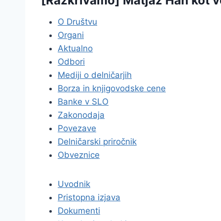
[Razkrivamo] Matjaž Han kot ve
O Društvu
Organi
Aktualno
Odbori
Mediji o delničarjih
Borza in knjigovodske cene
Banke v SLO
Zakonodaja
Povezave
Delničarski priročnik
Obveznice
Uvodnik
Pristopna izjava
Dokumenti