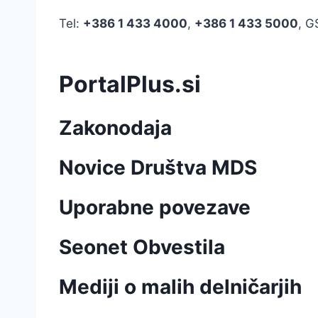
Tel:
+386
1 433 4000
,
+386 1 433 5000
, 
PortalPlus.si
Zakonodaja
Novice Društva MDS
Uporabne povezave
Seonet Obvestila
Mediji o malih delničarjih