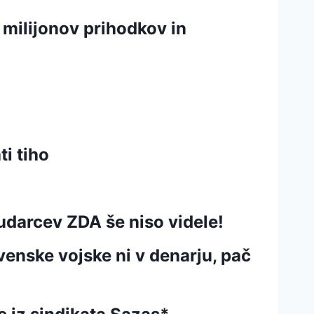
 milijonov prihodkov in
ti tiho
 udarcev ZDA še niso videle!
enske vojske ni v denarju, pač