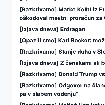
[Razkrivamo] Marko Kolbl iz Eur
oškodoval mestni proračun za 
[Izjava dneva] Erdragan
[Opazili smo] Karl Becker: mož,
[Razkrivamo] Stanje duha v Slov
[Izjava dneva] Z ženskami ali 
[Razkrivamo] Donald Trump vs. 
[Razkrivamo] Odgovor na člane
pa v slabem vodenju”