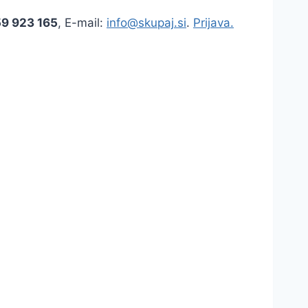
59 923 165
, E-mail:
info@skupaj.si
.
Prijava.