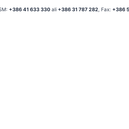
GSM:
+386 41 633 330
ali
+386 31 787 282
, Fax:
+386