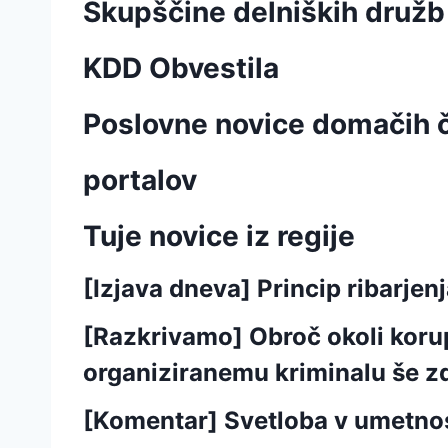
Skupščine delniških družb
KDD Obvestila
Poslovne novice domačih č
portalov
Tuje novice iz regije
[Izjava dneva] Princip ribarjen
[Razkrivamo] Obroč okoli korup
organiziranemu kriminalu še zd
[Komentar] Svetloba v umetnost