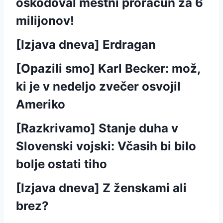
oškodoval mestni proračun za 6
milijonov!
[Izjava dneva] Erdragan
[Opazili smo] Karl Becker: mož,
ki je v nedeljo zvečer osvojil
Ameriko
[Razkrivamo] Stanje duha v
Slovenski vojski: Včasih bi bilo
bolje ostati tiho
[Izjava dneva] Z ženskami ali
brez?