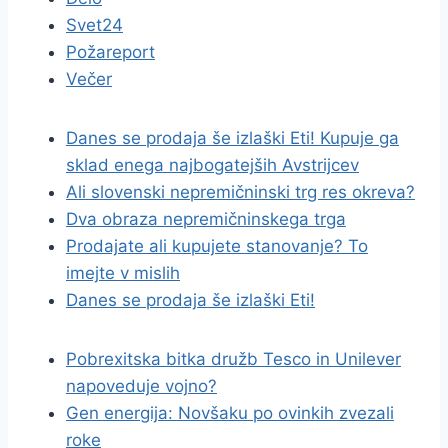
Svet24
Požareport
Večer
Danes se prodaja še izlaški Eti! Kupuje ga
sklad enega najbogatejših Avstrijcev
Ali slovenski nepremičninski trg res okreva?
Dva obraza nepremičninskega trga
Prodajate ali kupujete stanovanje? To
imejte v mislih
Danes se prodaja še izlaški Eti!
Pobrexitska bitka družb Tesco in Unilever
napoveduje vojno?
Gen energija: Novšaku po ovinkih zvezali
roke