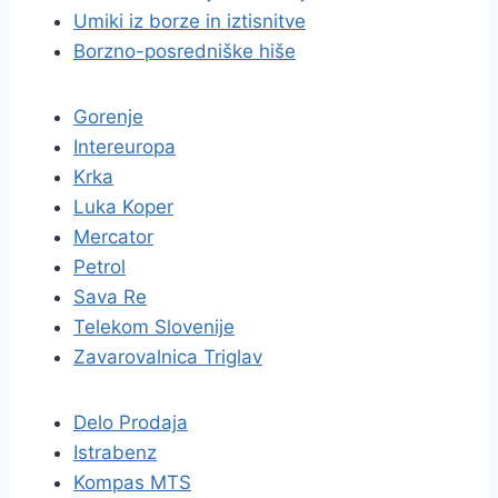
Umiki iz borze in iztisnitve
Borzno-posredniške hiše
Gorenje
Intereuropa
Krka
Luka Koper
Mercator
Petrol
Sava Re
Telekom Slovenije
Zavarovalnica Triglav
Delo Prodaja
Istrabenz
Kompas MTS