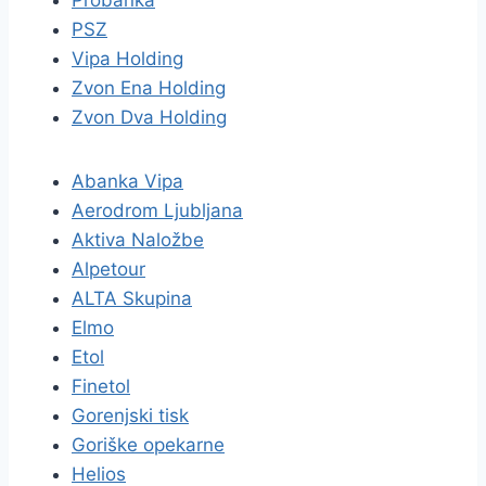
Probanka
PSZ
Vipa Holding
Zvon Ena Holding
Zvon Dva Holding
Abanka Vipa
Aerodrom Ljubljana
Aktiva Naložbe
Alpetour
ALTA Skupina
Elmo
Etol
Finetol
Gorenjski tisk
Goriške opekarne
Helios