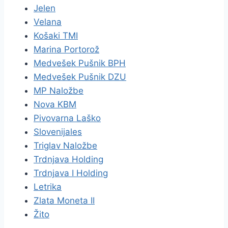
Jelen
Velana
Košaki TMI
Marina Portorož
Medvešek Pušnik BPH
Medvešek Pušnik DZU
MP Naložbe
Nova KBM
Pivovarna Laško
Slovenijales
Triglav Naložbe
Trdnjava Holding
Trdnjava I Holding
Letrika
Zlata Moneta II
Žito