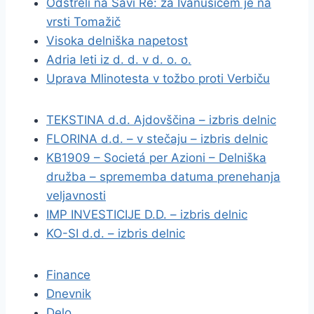
Odstreli na Savi Re: za Ivanušičem je na
vrsti Tomažič
Visoka delniška napetost
Adria leti iz d. d. v d. o. o.
Uprava Mlinotesta v tožbo proti Verbiču
TEKSTINA d.d. Ajdovščina – izbris delnic
FLORINA d.d. – v stečaju – izbris delnic
KB1909 – Societá per Azioni – Delniška
družba – sprememba datuma prenehanja
veljavnosti
IMP INVESTICIJE D.D. – izbris delnic
KO-SI d.d. – izbris delnic
Finance
Dnevnik
Delo