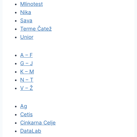
Mlinotest
Nika
Sava
Terme Čatež
Unior
A – F
G – J
K – M
N – T
V – Ž
Ag
Cetis
Cinkarna Celje
DataLab