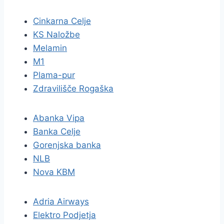
Cinkarna Celje
KS Naložbe
Melamin
M1
Plama-pur
Zdravilišče Rogaška
Abanka Vipa
Banka Celje
Gorenjska banka
NLB
Nova KBM
Adria Airways
Elektro Podjetja