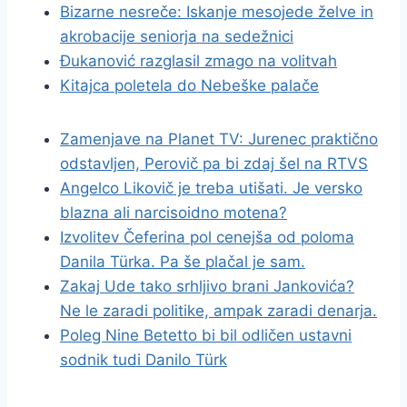
Bizarne nesreče: Iskanje mesojede želve in
akrobacije seniorja na sedežnici
Đukanović razglasil zmago na volitvah
Kitajca poletela do Nebeške palače
Zamenjave na Planet TV: Jurenec praktično
odstavljen, Perovič pa bi zdaj šel na RTVS
Angelco Likovič je treba utišati. Je versko
blazna ali narcisoidno motena?
Izvolitev Čeferina pol cenejša od poloma
Danila Türka. Pa še plačal je sam.
Zakaj Ude tako srhljivo brani Jankovića?
Ne le zaradi politike, ampak zaradi denarja.
Poleg Nine Betetto bi bil odličen ustavni
sodnik tudi Danilo Türk