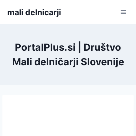
Skip
mali delnicarji
to
content
PortalPlus.si | Društvo
Mali delničarji Slovenije