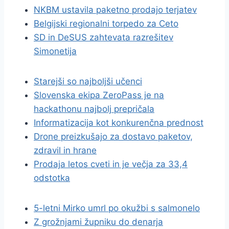
NKBM ustavila paketno prodajo terjatev
Belgijski regionalni torpedo za Ceto
SD in DeSUS zahtevata razrešitev
Simonetija
Starejši so najboljši učenci
Slovenska ekipa ZeroPass je na
hackathonu najbolj prepričala
Informatizacija kot konkurenčna prednost
Drone preizkušajo za dostavo paketov,
zdravil in hrane
Prodaja letos cveti in je večja za 33,4
odstotka
5-letni Mirko umrl po okužbi s salmonelo
Z grožnjami župniku do denarja