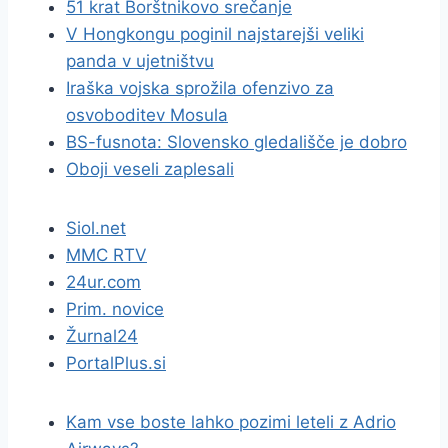
51 krat Borštnikovo srečanje
V Hongkongu poginil najstarejši veliki
panda v ujetništvu
Iraška vojska sprožila ofenzivo za
osvoboditev Mosula
BS-fusnota: Slovensko gledališče je dobro
Oboji veseli zaplesali
Siol.net
MMC RTV
24ur.com
Prim. novice
Žurnal24
PortalPlus.si
Kam vse boste lahko pozimi leteli z Adrio