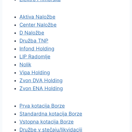
Aktiva Naložbe
Center Naložbe
D Naložbe
Družba TNP
Infond Holding
LIP Radomlje
Nolik
Vipa Holding
Zvon DVA Holding
Zvon ENA Holding
Prva kotacija Borze
Standardna kotacija Borze
Vstopna kotacija Borze
Družbe v stečaju/likvidaciji