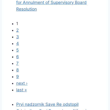
for Annulment of Supervisory Board
Resolution
1
2
3
4
5
6
7
8
9
next ›
last »
Prvi nadzornik Save Re odstopil