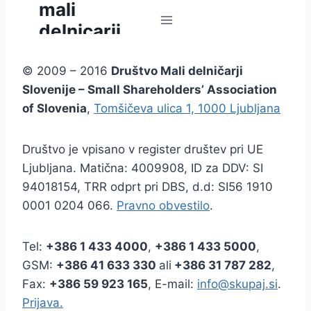
© 2009 – 2016
Društvo Mali delničarji
Slovenije – Small Shareholders’ Association
of Slovenia
,
Tomšičeva ulica 1, 1000 Ljubljana
Društvo je vpisano v register društev pri UE
Ljubljana. Matična: 4009908, ID za DDV: SI
94018154, TRR odprt pri DBS, d.d: SI56 1910
0001 0204 066.
Pravno obvestilo
.
Tel:
+386
1 433 4000
,
+386 1 433 5000
,
GSM:
+386 41 633 330
ali
+386 31 787 282
,
Fax:
+386
59 923 165
, E-mail:
info@skupaj.si
.
Prijava.