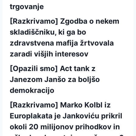
trgovanje
[Razkrivamo] Zgodba o nekem
skladiščniku, ki ga bo
zdravstvena mafija žrtvovala
zaradi višjih interesov
[Opazili smo] Act tank z
Janezom Janšo za boljšo
demokracijo
[Razkrivamo] Marko Kolbl iz
Europlakata je Jankoviću prikril
okoli 20 milijonov prihodkov in