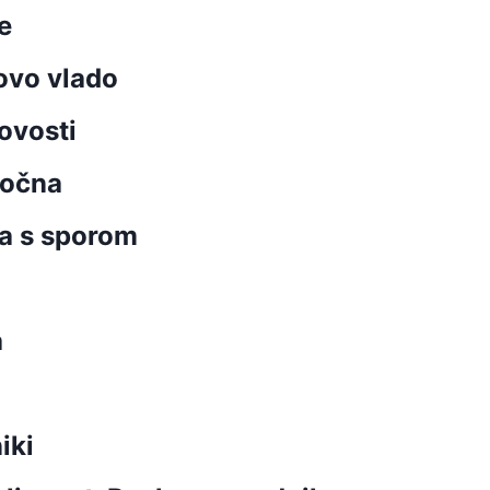
e
ovo vlado
ovosti
močna
la s sporom
a
iki