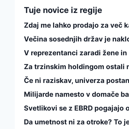
Tuje novice iz regije
Zdaj me lahko prodajo za več 
Večina sosednjih držav je nak
V reprezentanci zaradi žene in
Za trzinskim holdingom ostali m
Če ni raziskav, univerza posta
Milijarde namesto v domače ban
Svetlikovi se z EBRD pogajajo 
Da umetnost ni za otroke? To j