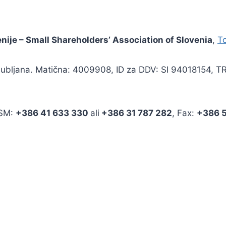
enije – Small Shareholders’ Association of Slovenia
,
To
 Ljubljana. Matična: 4009908, ID za DDV: SI 94018154, 
GSM:
+386 41 633 330
ali
+386 31 787 282
, Fax:
+386