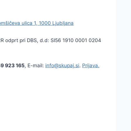
mšičeva ulica 1, 1000 Ljubljana
TRR odprt pri DBS, d.d: SI56 1910 0001 0204
59 923 165
, E-mail:
info@skupaj.si
.
Prijava.