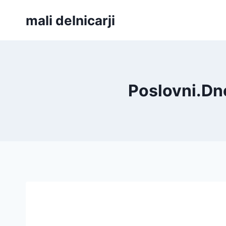
Skip
mali delnicarji
to
content
Poslovni.Dne