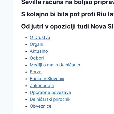
Sevilla računa na boljšo pripra
S kolajno bi bila pot proti Riu la
Od jutri v opoziciji tudi Nova S
O Društvu
Organi
Aktualno
Odbori
Mediji o malih delničarjih
Borza
Banke v Sloveniji
Zakonodaja
Uporabne povezave
Delničarski priročnik
Obveznice