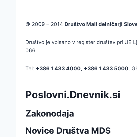
© 2009 – 2014
Društvo Mali delničarji Slov
Društvo je vpisano v register društev pri UE
066
Tel:
+386
1 433 4000
,
+386 1 433 5000
, 
Poslovni.Dnevnik.si
Zakonodaja
Novice Društva MDS