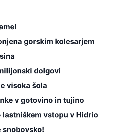
kamel
lonjena gorskim kolesarjem
 sina
ilijonski dolgovi
ne visoka šola
ke v gotovino in tujino
o lastniškem vstopu v Hidrio
e snobovsko!