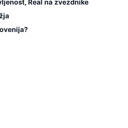
vljenost, Real na zvezdnike
žja
lovenija?