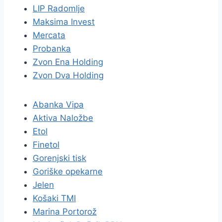
LIP Radomlje
Maksima Invest
Mercata
Probanka
Zvon Ena Holding
Zvon Dva Holding
Abanka Vipa
Aktiva Naložbe
Etol
Finetol
Gorenjski tisk
Goriške opekarne
Jelen
Košaki TMI
Marina Portorož