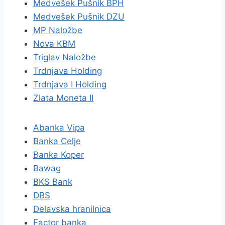
Medvešek Pušnik BPH
Medvešek Pušnik DZU
MP Naložbe
Nova KBM
Triglav Naložbe
Trdnjava Holding
Trdnjava I Holding
Zlata Moneta II
Abanka Vipa
Banka Celje
Banka Koper
Bawag
BKS Bank
DBS
Delavska hranilnica
Factor banka