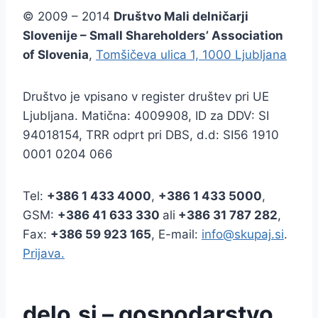
© 2009 – 2014
Društvo Mali delničarji
Slovenije – Small Shareholders’ Association
of Slovenia
,
Tomšičeva ulica 1, 1000 Ljubljana
Društvo je vpisano v register društev pri UE
Ljubljana. Matična: 4009908, ID za DDV: SI
94018154, TRR odprt pri DBS, d.d: SI56 1910
0001 0204 066
Tel:
+386
1 433 4000
,
+386 1 433 5000
,
GSM:
+386 41 633 330
ali
+386 31 787 282
,
Fax:
+386
59 923 165
, E-mail:
info@skupaj.si
.
Prijava.
delo.si – gospodarstvo