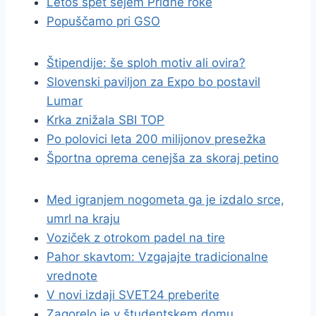
Letos spet sejem Pridne roke
Popuščamo pri GSO
Štipendije: še sploh motiv ali ovira?
Slovenski paviljon za Expo bo postavil
Lumar
Krka znižala SBI TOP
Po polovici leta 200 milijonov presežka
Športna oprema cenejša za skoraj petino
Med igranjem nogometa ga je izdalo srce,
umrl na kraju
Voziček z otrokom padel na tire
Pahor skavtom: Vzgajajte tradicionalne
vrednote
V novi izdaji SVET24 preberite
Zagorelo je v študentskem domu