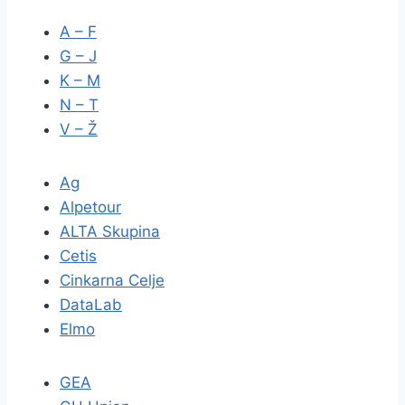
A – F
G – J
K – M
N – T
V – Ž
Ag
Alpetour
ALTA Skupina
Cetis
Cinkarna Celje
DataLab
Elmo
GEA