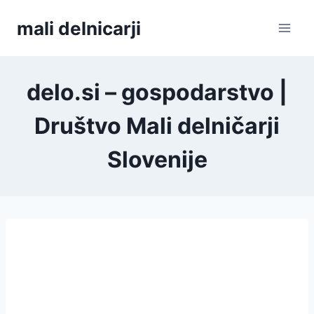
Skip
mali delnicarji
to
content
delo.si – gospodarstvo |
Društvo Mali delničarji
Slovenije