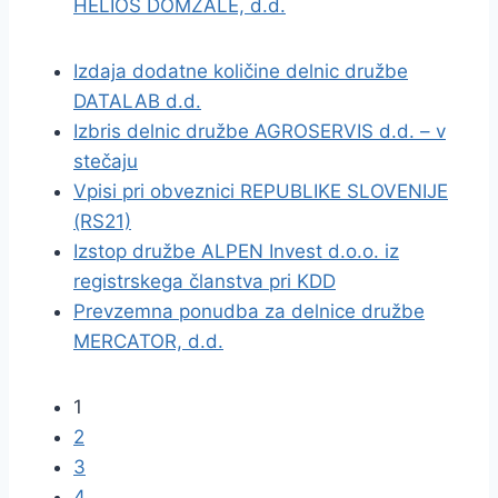
HELIOS DOMŽALE, d.d.
Izdaja dodatne količine delnic družbe
DATALAB d.d.
Izbris delnic družbe AGROSERVIS d.d. – v
stečaju
Vpisi pri obveznici REPUBLIKE SLOVENIJE
(RS21)
Izstop družbe ALPEN Invest d.o.o. iz
registrskega članstva pri KDD
Prevzemna ponudba za delnice družbe
MERCATOR, d.d.
1
2
3
4