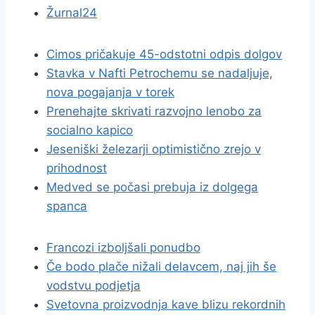
Žurnal24
Cimos pričakuje 45-odstotni odpis dolgov
Stavka v Nafti Petrochemu se nadaljuje,
nova pogajanja v torek
Prenehajte skrivati razvojno lenobo za
socialno kapico
Jeseniški železarji optimistično zrejo v
prihodnost
Medved se počasi prebuja iz dolgega
spanca
Francozi izboljšali ponudbo
Če bodo plače nižali delavcem, naj jih še
vodstvu podjetja
Svetovna proizvodnja kave blizu rekordnih