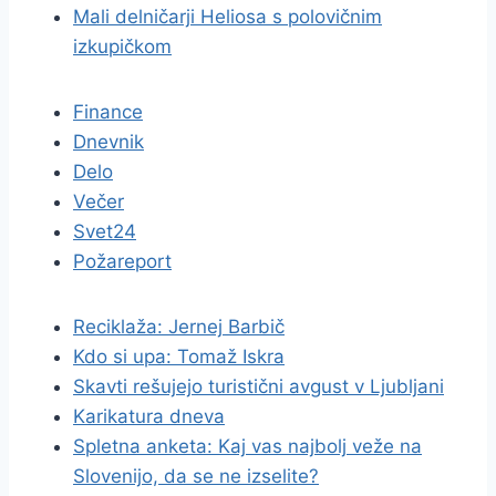
Mali delničarji Heliosa s polovičnim
izkupičkom
Finance
Dnevnik
Delo
Večer
Svet24
Požareport
Reciklaža: Jernej Barbič
Kdo si upa: Tomaž Iskra
Skavti rešujejo turistični avgust v Ljubljani
Karikatura dneva
Spletna anketa: Kaj vas najbolj veže na
Slovenijo, da se ne izselite?