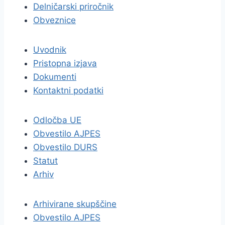
Delničarski priročnik
Obveznice
Uvodnik
Pristopna izjava
Dokumenti
Kontaktni podatki
Odločba UE
Obvestilo AJPES
Obvestilo DURS
Statut
Arhiv
Arhivirane skupščine
Obvestilo AJPES