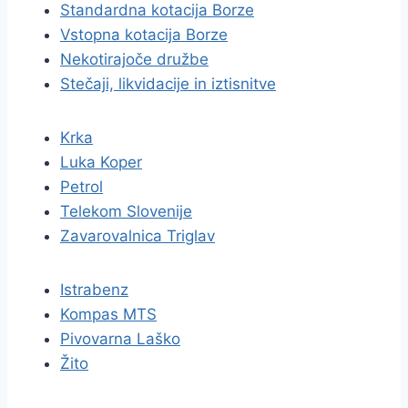
Standardna kotacija Borze
Vstopna kotacija Borze
Nekotirajoče družbe
Stečaji, likvidacije in iztisnitve
Krka
Luka Koper
Petrol
Telekom Slovenije
Zavarovalnica Triglav
Istrabenz
Kompas MTS
Pivovarna Laško
Žito