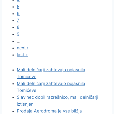
5
6
7
8
9
…
next ›
last »
Mali delničarji zahtevajo pojasnila
Tomićeve
Mali delničarji zahtevajo pojasnila
Tomićeve
Slavinec dobil razrešnico, mali delničarji
iztisnjeni
Prodaja Aerodroma je vse bližja