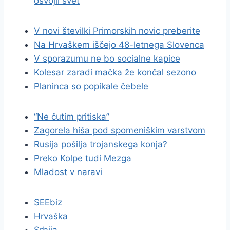
osvojil svet
V novi številki Primorskih novic preberite
Na Hrvaškem iščejo 48-letnega Slovenca
V sporazumu ne bo socialne kapice
Kolesar zaradi mačka že končal sezono
Planinca so popikale čebele
“Ne čutim pritiska”
Zagorela hiša pod spomeniškim varstvom
Rusija pošilja trojanskega konja?
Preko Kolpe tudi Mezga
Mladost v naravi
SEEbiz
Hrvaška