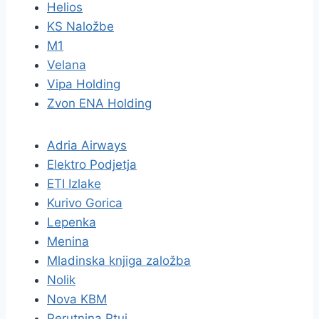
Helios
KS Naložbe
M1
Velana
Vipa Holding
Zvon ENA Holding
Adria Airways
Elektro Podjetja
ETI Izlake
Kurivo Gorica
Lepenka
Menina
Mladinska knjiga založba
Nolik
Nova KBM
Perutnina Ptuj