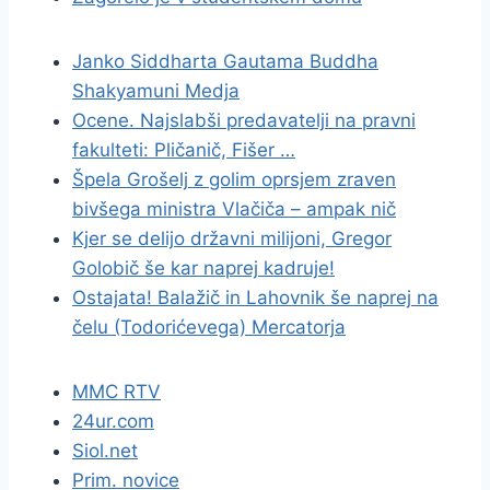
Janko Siddharta Gautama Buddha
Shakyamuni Medja
Ocene. Najslabši predavatelji na pravni
fakulteti: Pličanič, Fišer …
Špela Grošelj z golim oprsjem zraven
bivšega ministra Vlačiča – ampak nič
Kjer se delijo državni milijoni, Gregor
Golobič še kar naprej kadruje!
Ostajata! Balažič in Lahovnik še naprej na
čelu (Todorićevega) Mercatorja
MMC RTV
24ur.com
Siol.net
Prim. novice