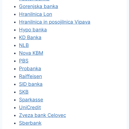
Gorenjska banka
Hranilnica Lon
Hranilnica in posojilnica Vipava
Hypo banka
KD Banka
NLB
Nova KBM
PBS
Probanka
Raiffeisen
SID banka
SKB
Sparkasse
UniCredit
Zveza bank Celovec
Sberbank