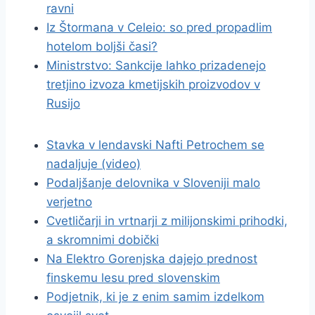
ravni
Iz Štormana v Celeio: so pred propadlim
hotelom boljši časi?
Ministrstvo: Sankcije lahko prizadenejo
tretjino izvoza kmetijskih proizvodov v
Rusijo
Stavka v lendavski Nafti Petrochem se
nadaljuje (video)
Podaljšanje delovnika v Sloveniji malo
verjetno
Cvetličarji in vrtnarji z milijonskimi prihodki,
a skromnimi dobički
Na Elektro Gorenjska dajejo prednost
finskemu lesu pred slovenskim
Podjetnik, ki je z enim samim izdelkom