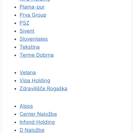
Plama-pur
Prva Group
PSZ
Sivent
Slovenijales
Tekstina
Terme Dobrna
Velana
Vipa Holding
Zdravilišče Rogaška
Alpos
Center Naložbe
Infond Holding
D Naložbe