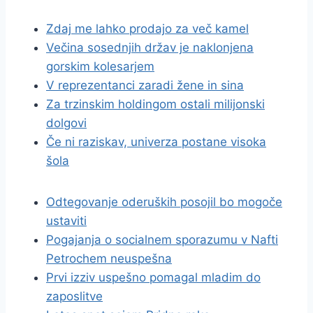
Zdaj me lahko prodajo za več kamel
Večina sosednjih držav je naklonjena
gorskim kolesarjem
V reprezentanci zaradi žene in sina
Za trzinskim holdingom ostali milijonski
dolgovi
Če ni raziskav, univerza postane visoka
šola
Odtegovanje oderuških posojil bo mogoče
ustaviti
Pogajanja o socialnem sporazumu v Nafti
Petrochem neuspešna
Prvi izziv uspešno pomagal mladim do
zaposlitve