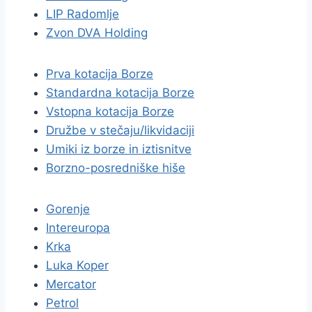
LIP Radomlje
Zvon DVA Holding
Prva kotacija Borze
Standardna kotacija Borze
Vstopna kotacija Borze
Družbe v stečaju/likvidaciji
Umiki iz borze in iztisnitve
Borzno-posredniške hiše
Gorenje
Intereuropa
Krka
Luka Koper
Mercator
Petrol