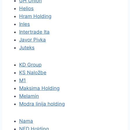
GH Union
Helios
Hram Holding
Inles
Intertrade Ita
Javor Pivka
Juteks
KD Group
KS Naložbe
M1
Maksima Holding
Melamin
Modra linija holding
Nama
NFD Holding