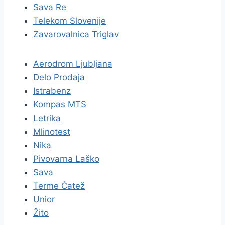
Sava Re
Telekom Slovenije
Zavarovalnica Triglav
Aerodrom Ljubljana
Delo Prodaja
Istrabenz
Kompas MTS
Letrika
Mlinotest
Nika
Pivovarna Laško
Sava
Terme Čatež
Unior
Žito