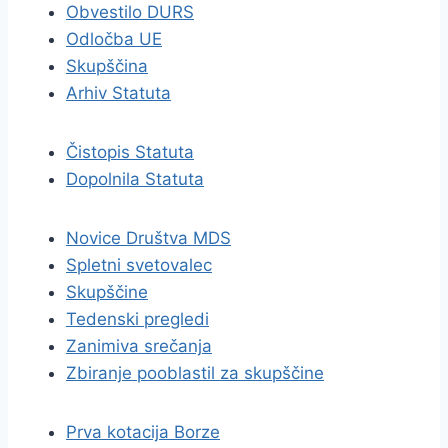
Obvestilo DURS
Odločba UE
Skupščina
Arhiv Statuta
Čistopis Statuta
Dopolnila Statuta
Novice Društva MDS
Spletni svetovalec
Skupščine
Tedenski pregledi
Zanimiva srečanja
Zbiranje pooblastil za skupščine
Prva kotacija Borze