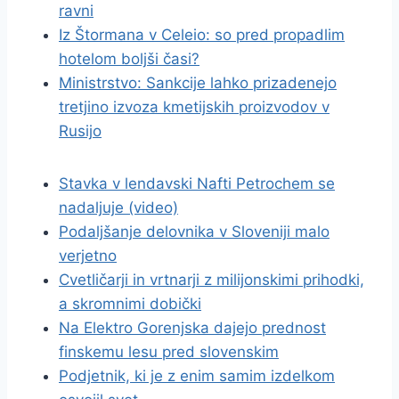
ravni
Iz Štormana v Celeio: so pred propadlim
hotelom boljši časi?
Ministrstvo: Sankcije lahko prizadenejo
tretjino izvoza kmetijskih proizvodov v
Rusijo
Stavka v lendavski Nafti Petrochem se
nadaljuje (video)
Podaljšanje delovnika v Sloveniji malo
verjetno
Cvetličarji in vrtnarji z milijonskimi prihodki,
a skromnimi dobički
Na Elektro Gorenjska dajejo prednost
finskemu lesu pred slovenskim
Podjetnik, ki je z enim samim izdelkom