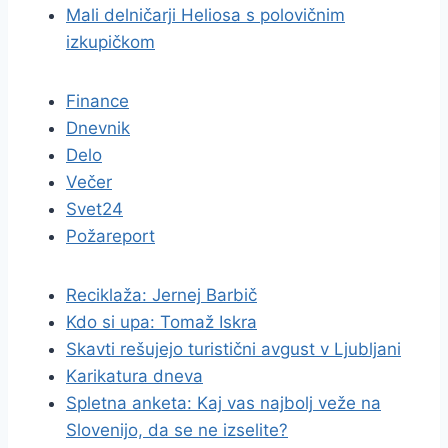
Mali delničarji Heliosa s polovičnim
izkupičkom
Finance
Dnevnik
Delo
Večer
Svet24
Požareport
Reciklaža: Jernej Barbič
Kdo si upa: Tomaž Iskra
Skavti rešujejo turistični avgust v Ljubljani
Karikatura dneva
Spletna anketa: Kaj vas najbolj veže na
Slovenijo, da se ne izselite?