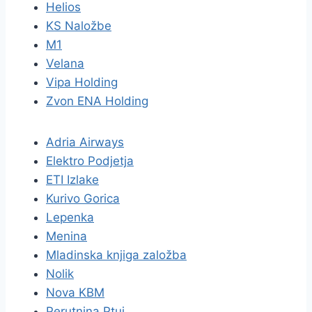
Helios
KS Naložbe
M1
Velana
Vipa Holding
Zvon ENA Holding
Adria Airways
Elektro Podjetja
ETI Izlake
Kurivo Gorica
Lepenka
Menina
Mladinska knjiga založba
Nolik
Nova KBM
Perutnina Ptuj