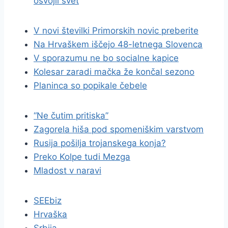
osvojil svet
V novi številki Primorskih novic preberite
Na Hrvaškem iščejo 48-letnega Slovenca
V sporazumu ne bo socialne kapice
Kolesar zaradi mačka že končal sezono
Planinca so popikale čebele
“Ne čutim pritiska”
Zagorela hiša pod spomeniškim varstvom
Rusija pošilja trojanskega konja?
Preko Kolpe tudi Mezga
Mladost v naravi
SEEbiz
Hrvaška