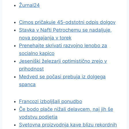
Žurnal24
Cimos pričakuje 45-odstotni odpis dolgov
Stavka v Nafti Petrochemu se nadaljuje,
nova pogajanja v torek
Prenehajte skrivati razvojno lenobo za
socialno kapico
Jeseniški železarji optimistično zrejo v
prihodnost
Medved se počasi prebuja iz dolgega
spanca
Francozi izboljšali ponudbo
Če bodo plače nižali delavcem, naj jih še
vodstvu podjetja
Svetovna proizvodnja kave blizu rekordnih