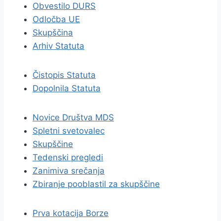
Obvestilo DURS
Odločba UE
Skupščina
Arhiv Statuta
Čistopis Statuta
Dopolnila Statuta
Novice Društva MDS
Spletni svetovalec
Skupščine
Tedenski pregledi
Zanimiva srečanja
Zbiranje pooblastil za skupščine
Prva kotacija Borze