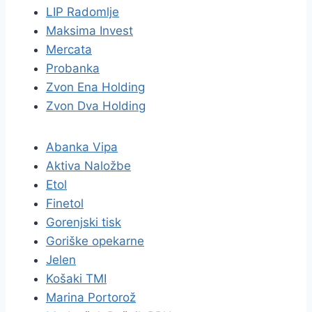
LIP Radomlje
Maksima Invest
Mercata
Probanka
Zvon Ena Holding
Zvon Dva Holding
Abanka Vipa
Aktiva Naložbe
Etol
Finetol
Gorenjski tisk
Goriške opekarne
Jelen
Košaki TMI
Marina Portorož