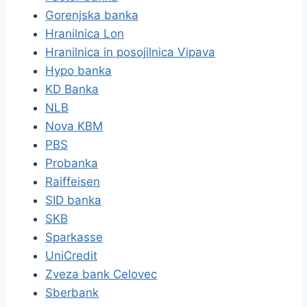
Gorenjska banka
Hranilnica Lon
Hranilnica in posojilnica Vipava
Hypo banka
KD Banka
NLB
Nova KBM
PBS
Probanka
Raiffeisen
SID banka
SKB
Sparkasse
UniCredit
Zveza bank Celovec
Sberbank