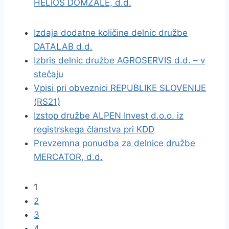
HELIOS DOMŽALE, d.d.
Izdaja dodatne količine delnic družbe
DATALAB d.d.
Izbris delnic družbe AGROSERVIS d.d. – v
stečaju
Vpisi pri obveznici REPUBLIKE SLOVENIJE
(RS21)
Izstop družbe ALPEN Invest d.o.o. iz
registrskega članstva pri KDD
Prevzemna ponudba za delnice družbe
MERCATOR, d.d.
1
2
3
4