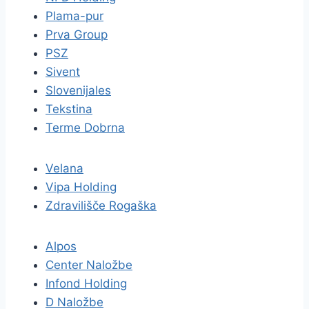
Plama-pur
Prva Group
PSZ
Sivent
Slovenijales
Tekstina
Terme Dobrna
Velana
Vipa Holding
Zdravilišče Rogaška
Alpos
Center Naložbe
Infond Holding
D Naložbe