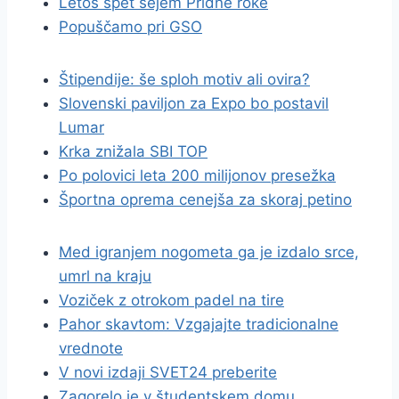
Letos spet sejem Pridne roke
Popuščamo pri GSO
Štipendije: še sploh motiv ali ovira?
Slovenski paviljon za Expo bo postavil
Lumar
Krka znižala SBI TOP
Po polovici leta 200 milijonov presežka
Športna oprema cenejša za skoraj petino
Med igranjem nogometa ga je izdalo srce,
umrl na kraju
Voziček z otrokom padel na tire
Pahor skavtom: Vzgajajte tradicionalne
vrednote
V novi izdaji SVET24 preberite
Zagorelo je v študentskem domu