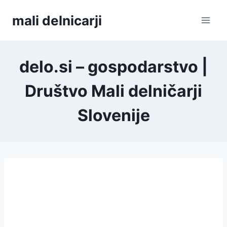
Skip
mali delnicarji
to
content
delo.si – gospodarstvo |
Društvo Mali delničarji
Slovenije