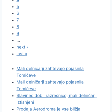
5
6
7
8
9
…
next ›
last »
Mali delničarji zahtevajo pojasnila
Tomićeve
Mali delničarji zahtevajo pojasnila
Tomićeve
Slavinec dobil razrešnico, mali delničarji
iztisnjeni
Prodaja Aerodroma je vse bližja