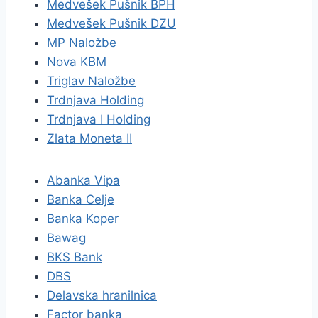
Medvešek Pušnik BPH
Medvešek Pušnik DZU
MP Naložbe
Nova KBM
Triglav Naložbe
Trdnjava Holding
Trdnjava I Holding
Zlata Moneta II
Abanka Vipa
Banka Celje
Banka Koper
Bawag
BKS Bank
DBS
Delavska hranilnica
Factor banka