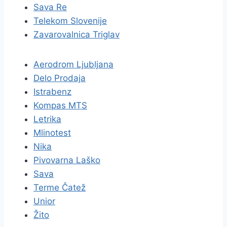
Sava Re
Telekom Slovenije
Zavarovalnica Triglav
Aerodrom Ljubljana
Delo Prodaja
Istrabenz
Kompas MTS
Letrika
Mlinotest
Nika
Pivovarna Laško
Sava
Terme Čatež
Unior
Žito