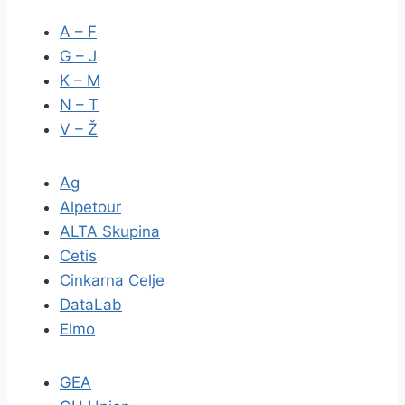
A – F
G – J
K – M
N – T
V – Ž
Ag
Alpetour
ALTA Skupina
Cetis
Cinkarna Celje
DataLab
Elmo
GEA