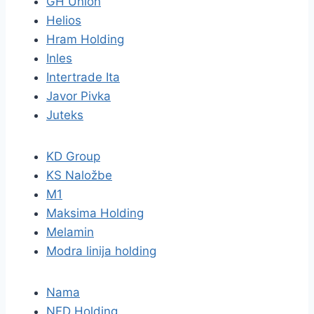
GH Union
Helios
Hram Holding
Inles
Intertrade Ita
Javor Pivka
Juteks
KD Group
KS Naložbe
M1
Maksima Holding
Melamin
Modra linija holding
Nama
NFD Holding