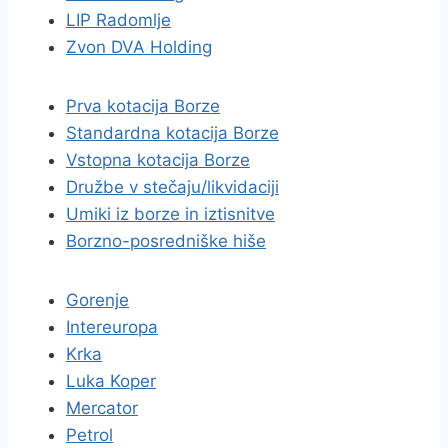
LIP Radomlje
Zvon DVA Holding
Prva kotacija Borze
Standardna kotacija Borze
Vstopna kotacija Borze
Družbe v stečaju/likvidaciji
Umiki iz borze in iztisnitve
Borzno-posredniške hiše
Gorenje
Intereuropa
Krka
Luka Koper
Mercator
Petrol