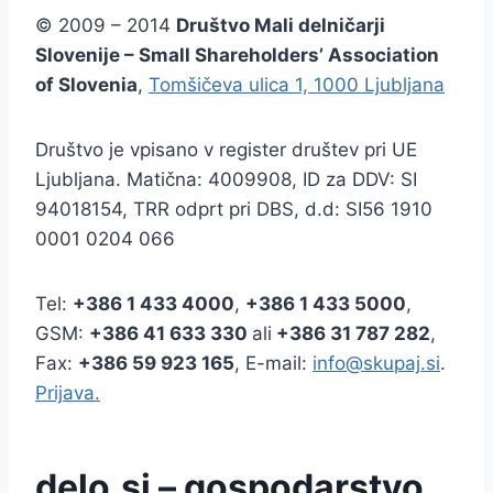
© 2009 – 2014
Društvo Mali delničarji
Slovenije – Small Shareholders’ Association
of Slovenia
,
Tomšičeva ulica 1, 1000 Ljubljana
Društvo je vpisano v register društev pri UE
Ljubljana. Matična: 4009908, ID za DDV: SI
94018154, TRR odprt pri DBS, d.d: SI56 1910
0001 0204 066
Tel:
+386
1 433 4000
,
+386 1 433 5000
,
GSM:
+386 41 633 330
ali
+386 31 787 282
,
Fax:
+386
59 923 165
, E-mail:
info@skupaj.si
.
Prijava.
delo.si – gospodarstvo