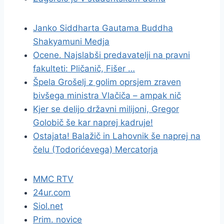
Janko Siddharta Gautama Buddha
Shakyamuni Medja
Ocene. Najslabši predavatelji na pravni
fakulteti: Pličanič, Fišer …
Špela Grošelj z golim oprsjem zraven
bivšega ministra Vlačiča – ampak nič
Kjer se delijo državni milijoni, Gregor
Golobič še kar naprej kadruje!
Ostajata! Balažič in Lahovnik še naprej na
čelu (Todorićevega) Mercatorja
MMC RTV
24ur.com
Siol.net
Prim. novice