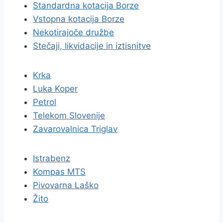
Standardna kotacija Borze
Vstopna kotacija Borze
Nekotirajoče družbe
Stečaji, likvidacije in iztisnitve
Krka
Luka Koper
Petrol
Telekom Slovenije
Zavarovalnica Triglav
Istrabenz
Kompas MTS
Pivovarna Laško
Žito