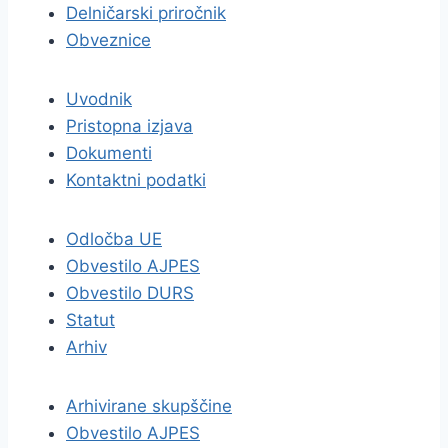
Delničarski priročnik
Obveznice
Uvodnik
Pristopna izjava
Dokumenti
Kontaktni podatki
Odločba UE
Obvestilo AJPES
Obvestilo DURS
Statut
Arhiv
Arhivirane skupščine
Obvestilo AJPES