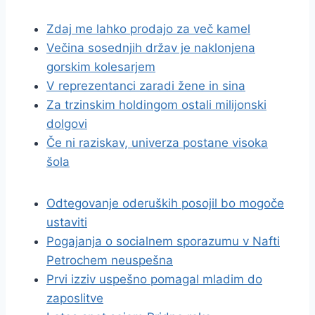
Zdaj me lahko prodajo za več kamel
Večina sosednjih držav je naklonjena
gorskim kolesarjem
V reprezentanci zaradi žene in sina
Za trzinskim holdingom ostali milijonski
dolgovi
Če ni raziskav, univerza postane visoka
šola
Odtegovanje oderuških posojil bo mogoče
ustaviti
Pogajanja o socialnem sporazumu v Nafti
Petrochem neuspešna
Prvi izziv uspešno pomagal mladim do
zaposlitve