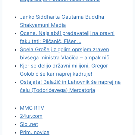
Janko Siddharta Gautama Buddha
Shakyamuni Medja
Ocene. Najslabši predavatelji na pravni
fakulteti: Pličanič, Fišer …
Špela Grošelj z golim oprsjem zraven
bivšega ministra Vlačiča – ampak nič
Kjer se delijo državni milijoni, Gregor
Golobič še kar naprej kadruje!
Ostajata! Balažič in Lahovnik še naprej na
čelu (Todorićevega) Mercatorja
MMC RTV
24ur.com
Siol.net
Prim. novice