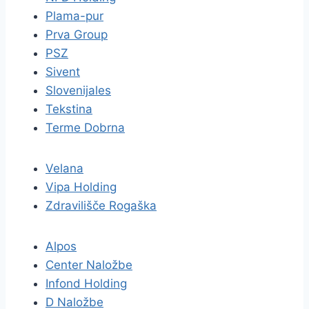
Plama-pur
Prva Group
PSZ
Sivent
Slovenijales
Tekstina
Terme Dobrna
Velana
Vipa Holding
Zdravilišče Rogaška
Alpos
Center Naložbe
Infond Holding
D Naložbe