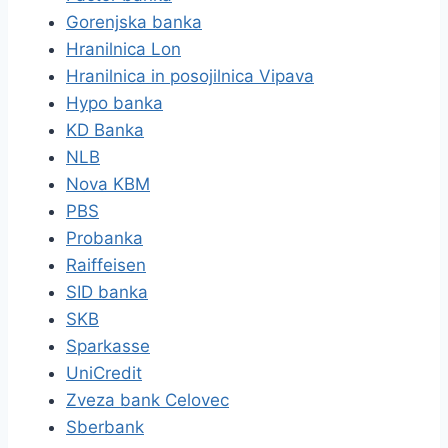
Gorenjska banka
Hranilnica Lon
Hranilnica in posojilnica Vipava
Hypo banka
KD Banka
NLB
Nova KBM
PBS
Probanka
Raiffeisen
SID banka
SKB
Sparkasse
UniCredit
Zveza bank Celovec
Sberbank