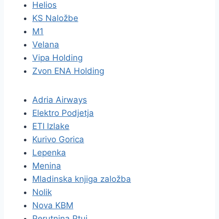
Helios
KS Naložbe
M1
Velana
Vipa Holding
Zvon ENA Holding
Adria Airways
Elektro Podjetja
ETI Izlake
Kurivo Gorica
Lepenka
Menina
Mladinska knjiga založba
Nolik
Nova KBM
Perutnina Ptuj