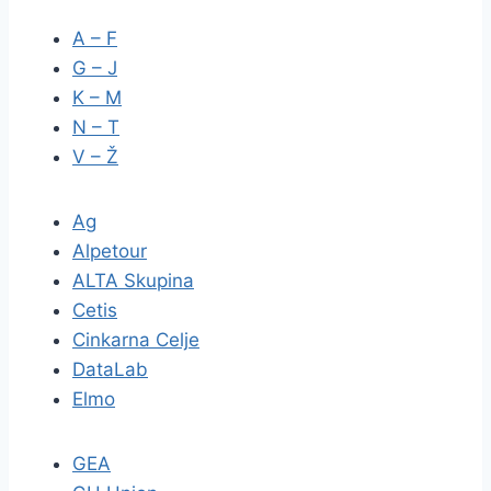
A – F
G – J
K – M
N – T
V – Ž
Ag
Alpetour
ALTA Skupina
Cetis
Cinkarna Celje
DataLab
Elmo
GEA