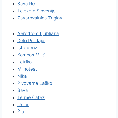
Sava Re
Telekom Slovenije
Zavarovalnica Triglav
Aerodrom Ljubljana
Delo Prodaja
Istrabenz
Kompas MTS
Letrika
Mlinotest
Nika
Pivovarna Laško
Sava
Terme Čatež
Unior
Žito