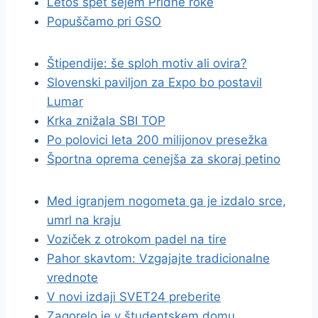
Letos spet sejem Pridne roke
Popuščamo pri GSO
Štipendije: še sploh motiv ali ovira?
Slovenski paviljon za Expo bo postavil
Lumar
Krka znižala SBI TOP
Po polovici leta 200 milijonov presežka
Športna oprema cenejša za skoraj petino
Med igranjem nogometa ga je izdalo srce,
umrl na kraju
Voziček z otrokom padel na tire
Pahor skavtom: Vzgajajte tradicionalne
vrednote
V novi izdaji SVET24 preberite
Zagorelo je v študentskem domu