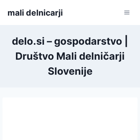
Skip
mali delnicarji
to
content
delo.si – gospodarstvo |
Društvo Mali delničarji
Slovenije