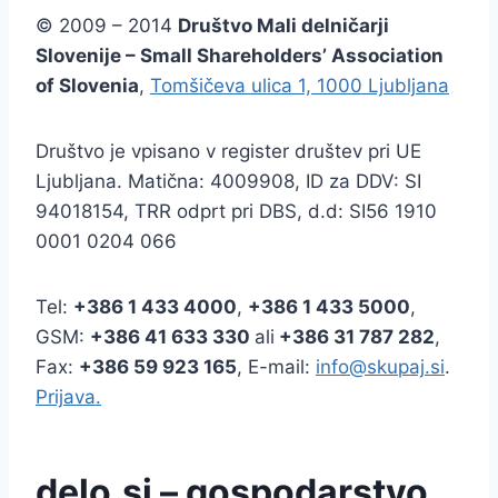
© 2009 – 2014
Društvo Mali delničarji
Slovenije – Small Shareholders’ Association
of Slovenia
,
Tomšičeva ulica 1, 1000 Ljubljana
Društvo je vpisano v register društev pri UE
Ljubljana. Matična: 4009908, ID za DDV: SI
94018154, TRR odprt pri DBS, d.d: SI56 1910
0001 0204 066
Tel:
+386
1 433 4000
,
+386 1 433 5000
,
GSM:
+386 41 633 330
ali
+386 31 787 282
,
Fax:
+386
59 923 165
, E-mail:
info@skupaj.si
.
Prijava.
delo.si – gospodarstvo