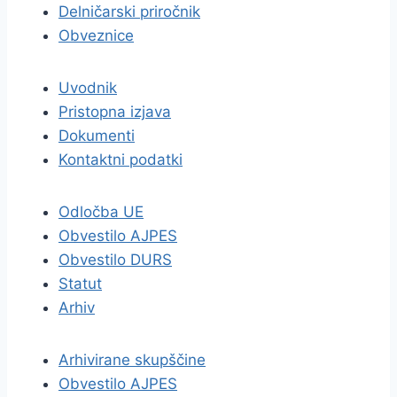
Delničarski priročnik
Obveznice
Uvodnik
Pristopna izjava
Dokumenti
Kontaktni podatki
Odločba UE
Obvestilo AJPES
Obvestilo DURS
Statut
Arhiv
Arhivirane skupščine
Obvestilo AJPES