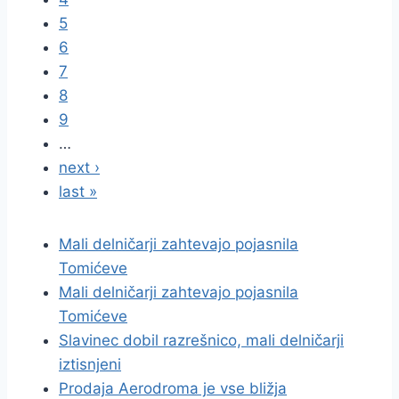
5
6
7
8
9
…
next ›
last »
Mali delničarji zahtevajo pojasnila
Tomićeve
Mali delničarji zahtevajo pojasnila
Tomićeve
Slavinec dobil razrešnico, mali delničarji
iztisnjeni
Prodaja Aerodroma je vse bližja