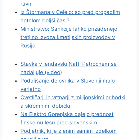
ravni
Iz Štormana v Celeio: so pred propadlim
hotelom boljši časi?
Ministrstvo: Sankcije lahko prizadenejo
tretjino izvoza kmetijskih proizvodov v
Rusijo
Stavka v lendavski Nafti Petrochem se
nadaljuje (video)
Podaljšanje delovnika v Sloveniji malo
verjetno
Cvetličarji in vrtnarji z milijonskimi prihodki,
a skromnimi dobički
Na Elektro Gorenjska dajejo prednost
finskemu lesu pred slovenskim
Podjetnik, ki je z enim samim izdelkom