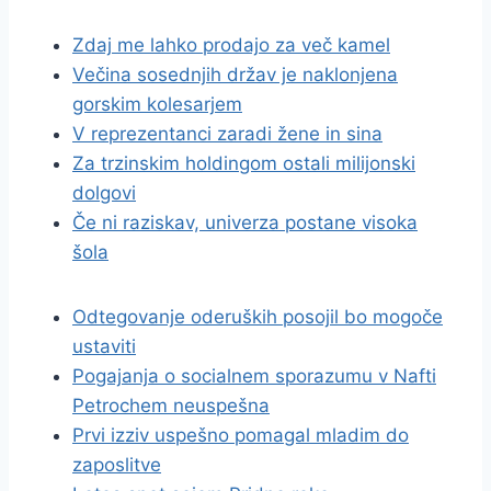
Zdaj me lahko prodajo za več kamel
Večina sosednjih držav je naklonjena
gorskim kolesarjem
V reprezentanci zaradi žene in sina
Za trzinskim holdingom ostali milijonski
dolgovi
Če ni raziskav, univerza postane visoka
šola
Odtegovanje oderuških posojil bo mogoče
ustaviti
Pogajanja o socialnem sporazumu v Nafti
Petrochem neuspešna
Prvi izziv uspešno pomagal mladim do
zaposlitve