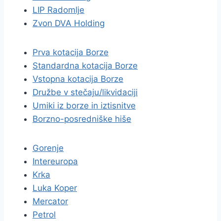
LIP Radomlje
Zvon DVA Holding
Prva kotacija Borze
Standardna kotacija Borze
Vstopna kotacija Borze
Družbe v stečaju/likvidaciji
Umiki iz borze in iztisnitve
Borzno-posredniške hiše
Gorenje
Intereuropa
Krka
Luka Koper
Mercator
Petrol