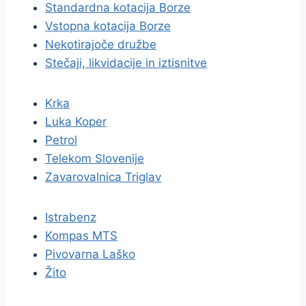
Standardna kotacija Borze
Vstopna kotacija Borze
Nekotirajoče družbe
Stečaji, likvidacije in iztisnitve
Krka
Luka Koper
Petrol
Telekom Slovenije
Zavarovalnica Triglav
Istrabenz
Kompas MTS
Pivovarna Laško
Žito