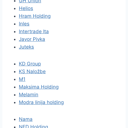
GH Union
Helios
Hram Holding
Inles
Intertrade Ita
Javor Pivka
Juteks
KD Group
KS Naložbe
M1
Maksima Holding
Melamin
Modra linija holding
Nama
NFD Holding