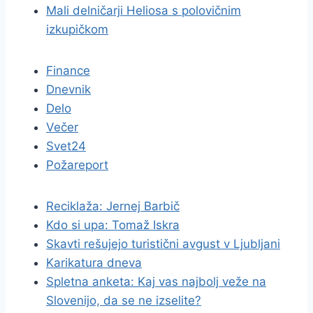
Mali delničarji Heliosa s polovičnim
izkupičkom
Finance
Dnevnik
Delo
Večer
Svet24
Požareport
Reciklaža: Jernej Barbič
Kdo si upa: Tomaž Iskra
Skavti rešujejo turistični avgust v Ljubljani
Karikatura dneva
Spletna anketa: Kaj vas najbolj veže na
Slovenijo, da se ne izselite?