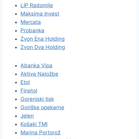
LIP Radomlje
Maksima Invest
Mercata
Probanka
Zvon Ena Holding
Zvon Dva Holding
Abanka Vipa
Aktiva Naložbe
Etol
Finetol
Gorenjski tisk
Goriške opekarne
Jelen
Košaki TMI
Marina Portorož