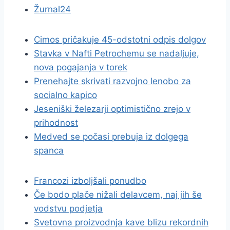
Žurnal24
Cimos pričakuje 45-odstotni odpis dolgov
Stavka v Nafti Petrochemu se nadaljuje,
nova pogajanja v torek
Prenehajte skrivati razvojno lenobo za
socialno kapico
Jeseniški železarji optimistično zrejo v
prihodnost
Medved se počasi prebuja iz dolgega
spanca
Francozi izboljšali ponudbo
Če bodo plače nižali delavcem, naj jih še
vodstvu podjetja
Svetovna proizvodnja kave blizu rekordnih