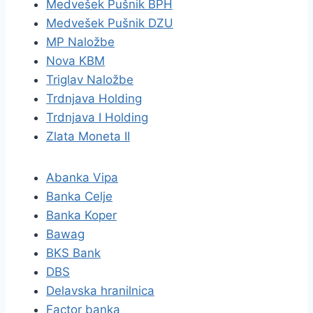
Medvešek Pušnik BPH
Medvešek Pušnik DZU
MP Naložbe
Nova KBM
Triglav Naložbe
Trdnjava Holding
Trdnjava I Holding
Zlata Moneta II
Abanka Vipa
Banka Celje
Banka Koper
Bawag
BKS Bank
DBS
Delavska hranilnica
Factor banka