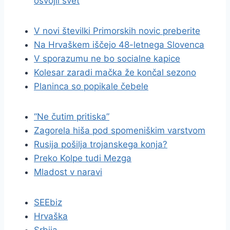
osvojil svet
V novi številki Primorskih novic preberite
Na Hrvaškem iščejo 48-letnega Slovenca
V sporazumu ne bo socialne kapice
Kolesar zaradi mačka že končal sezono
Planinca so popikale čebele
“Ne čutim pritiska”
Zagorela hiša pod spomeniškim varstvom
Rusija pošilja trojanskega konja?
Preko Kolpe tudi Mezga
Mladost v naravi
SEEbiz
Hrvaška