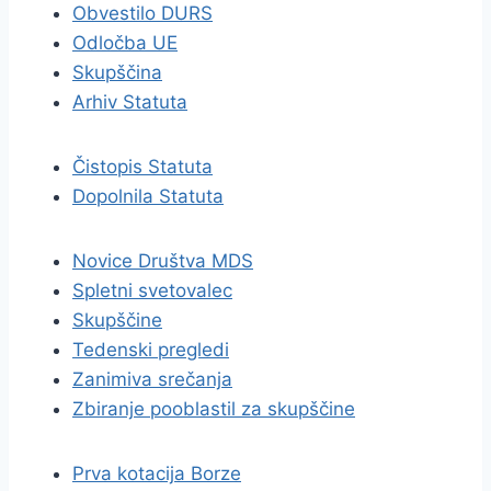
Obvestilo DURS
Odločba UE
Skupščina
Arhiv Statuta
Čistopis Statuta
Dopolnila Statuta
Novice Društva MDS
Spletni svetovalec
Skupščine
Tedenski pregledi
Zanimiva srečanja
Zbiranje pooblastil za skupščine
Prva kotacija Borze