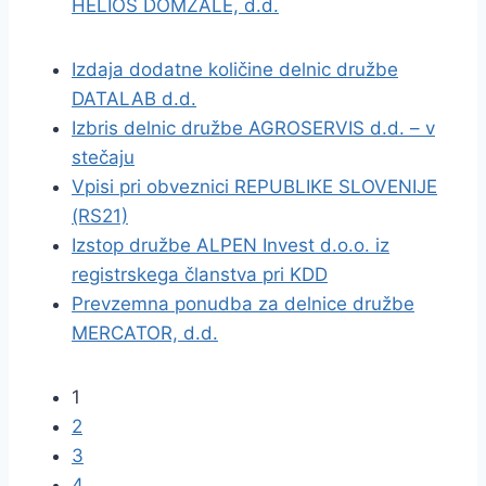
HELIOS DOMŽALE, d.d.
Izdaja dodatne količine delnic družbe
DATALAB d.d.
Izbris delnic družbe AGROSERVIS d.d. – v
stečaju
Vpisi pri obveznici REPUBLIKE SLOVENIJE
(RS21)
Izstop družbe ALPEN Invest d.o.o. iz
registrskega članstva pri KDD
Prevzemna ponudba za delnice družbe
MERCATOR, d.d.
1
2
3
4