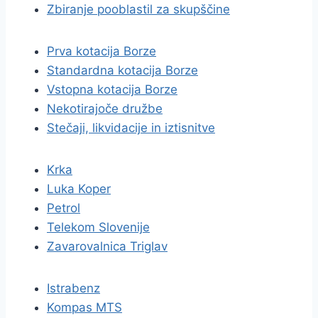
Zbiranje pooblastil za skupščine
Prva kotacija Borze
Standardna kotacija Borze
Vstopna kotacija Borze
Nekotirajoče družbe
Stečaji, likvidacije in iztisnitve
Krka
Luka Koper
Petrol
Telekom Slovenije
Zavarovalnica Triglav
Istrabenz
Kompas MTS