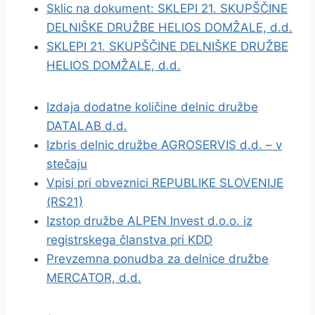
Sklic na dokument: SKLEPI 21. SKUPŠČINE
DELNIŠKE DRUŽBE HELIOS DOMŽALE, d.d.
SKLEPI 21. SKUPŠČINE DELNIŠKE DRUŽBE
HELIOS DOMŽALE, d.d.
Izdaja dodatne količine delnic družbe
DATALAB d.d.
Izbris delnic družbe AGROSERVIS d.d. – v
stečaju
Vpisi pri obveznici REPUBLIKE SLOVENIJE
(RS21)
Izstop družbe ALPEN Invest d.o.o. iz
registrskega članstva pri KDD
Prevzemna ponudba za delnice družbe
MERCATOR, d.d.