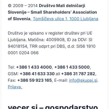
© 2009 – 2014
Društvo Mali delničarji
Slovenije – Small Shareholders’ Association
of Slovenia
,
Tomšičeva ulica 1, 1000 Ljubljana
Društvo je vpisano v register društev pri UE
Ljubljana. Matična: 4009908, ID za DDV: SI
94018154, TRR odprt pri DBS, d.d: SI56 1910
0001 0204 066
Tel:
+386
1 433 4000
,
+386 1 433 5000
,
GSM:
+386 41 633 330
ali
+386 31 787 282
,
Fax:
+386
59 923 165
, E-mail:
info@skupaj.si
.
Prijava.
vecer.si – gospodarstvo