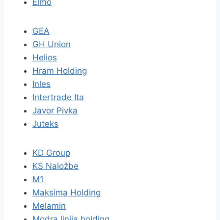
Elmo
GEA
GH Union
Helios
Hram Holding
Inles
Intertrade Ita
Javor Pivka
Juteks
KD Group
KS Naložbe
M1
Maksima Holding
Melamin
Modra linija holding