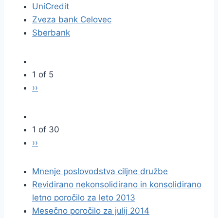
UniCredit
Zveza bank Celovec
Sberbank
1 of 5
››
1 of 30
››
Mnenje poslovodstva ciljne družbe
Revidirano nekonsolidirano in konsolidirano
letno poročilo za leto 2013
Mesečno poročilo za julij 2014