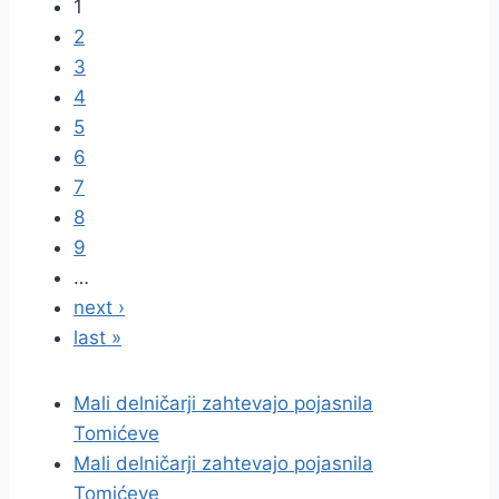
1
2
3
4
5
6
7
8
9
…
next ›
last »
Mali delničarji zahtevajo pojasnila
Tomićeve
Mali delničarji zahtevajo pojasnila
Tomićeve