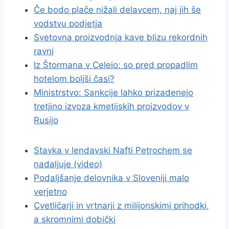
Če bodo plače nižali delavcem, naj jih še
vodstvu podjetja
Svetovna proizvodnja kave blizu rekordnih
ravni
Iz Štormana v Celeio: so pred propadlim
hotelom boljši časi?
Ministrstvo: Sankcije lahko prizadenejo
tretjino izvoza kmetijskih proizvodov v
Rusijo
Stavka v lendavski Nafti Petrochem se
nadaljuje (video)
Podaljšanje delovnika v Sloveniji malo
verjetno
Cvetličarji in vrtnarji z milijonskimi prihodki,
a skromnimi dobički