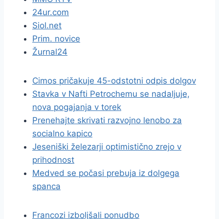
24ur.com
Siol.net
Prim. novice
Žurnal24
Cimos pričakuje 45-odstotni odpis dolgov
Stavka v Nafti Petrochemu se nadaljuje,
nova pogajanja v torek
Prenehajte skrivati razvojno lenobo za
socialno kapico
Jeseniški železarji optimistično zrejo v
prihodnost
Medved se počasi prebuja iz dolgega
spanca
Francozi izboljšali ponudbo