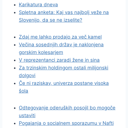
Karikatura dneva
Spletna anketa: Kaj vas najbolj veže na
Slovenijo, da se ne izselite?
Zdaj me lahko prodajo za več kamel
Večina sosednjih držav je naklonjena
gorskim kolesarjem
V reprezentanci zaradi žene in sina
Za trzinskim holdingom ostali milijonski
dolgovi
Če ni raziskav, univerza postane visoka
šola
Odtegovanje oderuških posojil bo mogoče
ustaviti
Pogajanja o socialnem sporazumu v Nafti