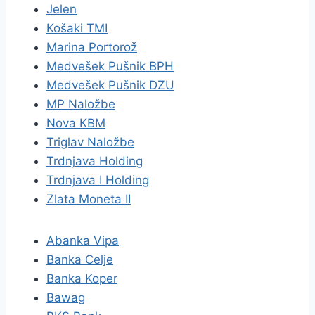
Jelen
Košaki TMI
Marina Portorož
Medvešek Pušnik BPH
Medvešek Pušnik DZU
MP Naložbe
Nova KBM
Triglav Naložbe
Trdnjava Holding
Trdnjava I Holding
Zlata Moneta II
Abanka Vipa
Banka Celje
Banka Koper
Bawag