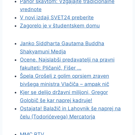
Pahor skavtom: Vzgajajte tradicionalne
vrednote
V novi izdaji SVET24 preberite
Zagorelo je v študentskem domu
Janko Siddharta Gautama Buddha
Shakyamuni Medja
Ocene. Najslabši predavatelji na pravni
fakulteti: Pličanič, Fišer …
Špela Grošelj z golim oprsjem zraven
bivšega ministra Vlačiča – ampak nič
Kjer se delijo državni milijoni, Gregor
Golobič še kar naprej kadruje!
Ostajata! Balažič in Lahovnik še naprej na
čelu (Todorićevega) Mercatorja
MMC RTV