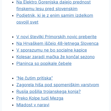
Na Elektro Gorenjska dajejo prednost
finskemu lesu pred slovenskim
Podjetnik, ki je z enim samim izdelkom
osvojil svet
V novi številki Primorskih novic preberite
Na Hrvaškem iščejo 48-letnega Slovenca
V sporazumu ne bo socialne kapice
Kolesar zaradi mačka že končal sezono
Planinca so popikale čebele
“Ne čutim pritiska”
Zagorela hiša pod spomeniškim varstvom
Rusija pošilja trojanskega konja?
Preko Kolpe tudi Mezga
Mladost v naravi