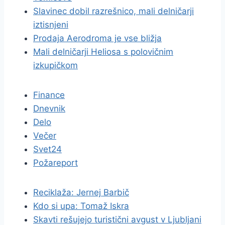
Slavinec dobil razrešnico, mali delničarji
iztisnjeni
Prodaja Aerodroma je vse bližja
Mali delničarji Heliosa s polovičnim
izkupičkom
Finance
Dnevnik
Delo
Večer
Svet24
Požareport
Reciklaža: Jernej Barbič
Kdo si upa: Tomaž Iskra
Skavti rešujejo turistični avgust v Ljubljani