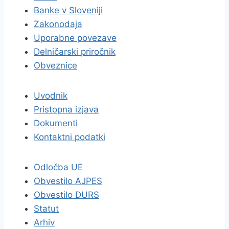
Banke v Sloveniji
Zakonodaja
Uporabne povezave
Delničarski priročnik
Obveznice
Uvodnik
Pristopna izjava
Dokumenti
Kontaktni podatki
Odločba UE
Obvestilo AJPES
Obvestilo DURS
Statut
Arhiv