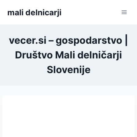
Skip
mali delnicarji
to
content
vecer.si – gospodarstvo |
Društvo Mali delničarji
Slovenije