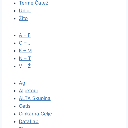
Terme Čatež
Unior
Žito
A – F
G – J
K – M
N – T
V – Ž
Ag
Alpetour
ALTA Skupina
Cetis
Cinkarna Celje
DataLab