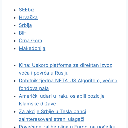
SEEbiz
Hrvaška
Srbija
BIH
Črna Gora
Makedonija
Kina: Uskoro platforma za direktan izvoz
voća i povrća u Rusiju
Dobitnik tjedna NETA US Algorithm, većina
fondova pala
Američki udari u Iraku oslabili pozicije
Islamske države
Za akcije Srbije u Tesla banci
zainteresovani strani ulagači
Povećane zalihe plina u Europi na početku