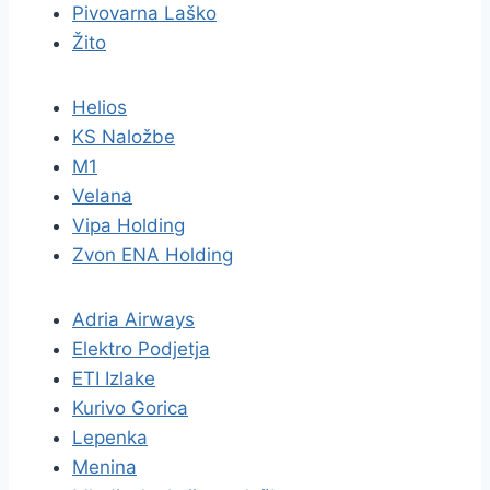
Pivovarna Laško
Žito
Helios
KS Naložbe
M1
Velana
Vipa Holding
Zvon ENA Holding
Adria Airways
Elektro Podjetja
ETI Izlake
Kurivo Gorica
Lepenka
Menina