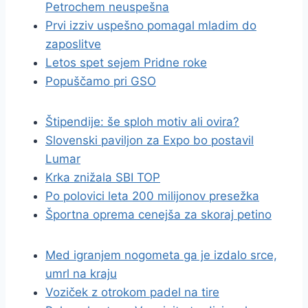
Petrochem neuspešna
Prvi izziv uspešno pomagal mladim do
zaposlitve
Letos spet sejem Pridne roke
Popuščamo pri GSO
Štipendije: še sploh motiv ali ovira?
Slovenski paviljon za Expo bo postavil
Lumar
Krka znižala SBI TOP
Po polovici leta 200 milijonov presežka
Športna oprema cenejša za skoraj petino
Med igranjem nogometa ga je izdalo srce,
umrl na kraju
Voziček z otrokom padel na tire