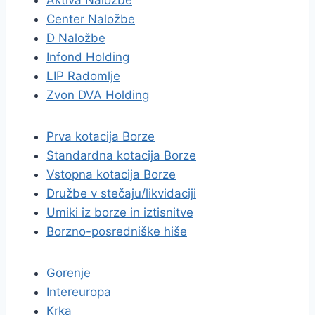
Aktiva Naložbe
Center Naložbe
D Naložbe
Infond Holding
LIP Radomlje
Zvon DVA Holding
Prva kotacija Borze
Standardna kotacija Borze
Vstopna kotacija Borze
Družbe v stečaju/likvidaciji
Umiki iz borze in iztisnitve
Borzno-posredniške hiše
Gorenje
Intereuropa
Krka