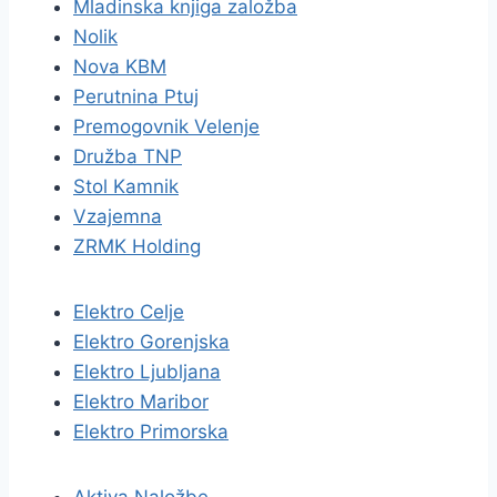
Mladinska knjiga založba
Nolik
Nova KBM
Perutnina Ptuj
Premogovnik Velenje
Družba TNP
Stol Kamnik
Vzajemna
ZRMK Holding
Elektro Celje
Elektro Gorenjska
Elektro Ljubljana
Elektro Maribor
Elektro Primorska