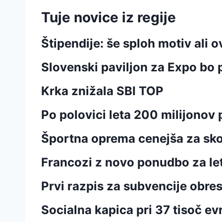
Tuje novice iz regije
Štipendije: še sploh motiv ali o
Slovenski paviljon za Expo bo 
Krka znižala SBI TOP
Po polovici leta 200 milijonov
Športna oprema cenejša za sko
Francozi z novo ponudbo za let
Prvi razpis za subvencije obre
Socialna kapica pri 37 tisoč ev