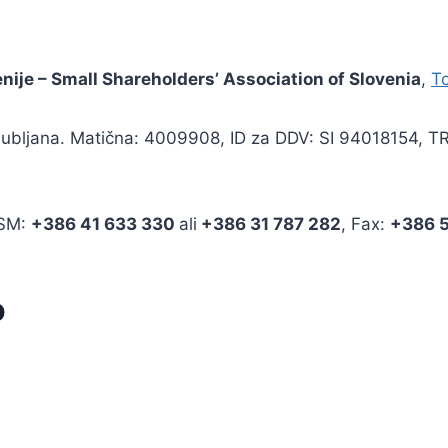
enije – Small Shareholders’ Association of Slovenia
,
To
 Ljubljana. Matična: 4009908, ID za DDV: SI 94018154, 
GSM:
+386 41 633 330
ali
+386 31 787 282
, Fax:
+386
o