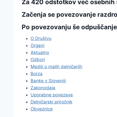
Za 420 odstotkov več osebnih 
Začenja se povezovanje razdro
Po povezovanju še odpuščanje
O Društvu
Organi
Aktualno
Odbori
Mediji o malih delničarjih
Borza
Banke v Sloveniji
Zakonodaja
Uporabne povezave
Delničarski priročnik
Obveznice