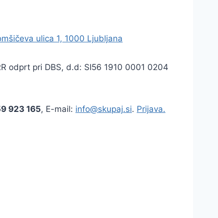
mšičeva ulica 1, 1000 Ljubljana
TRR odprt pri DBS, d.d: SI56 1910 0001 0204
59 923 165
, E-mail:
info@skupaj.si
.
Prijava.