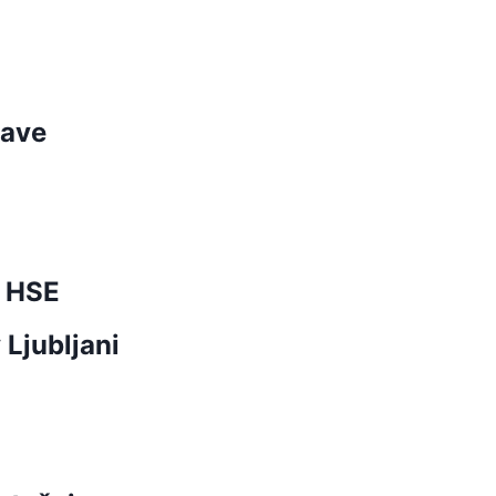
žave
r HSE
 Ljubljani