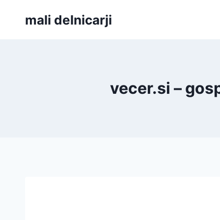
Skip
mali delnicarji
to
content
vecer.si – gos