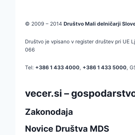
© 2009 – 2014
Društvo Mali delničarji Slov
Društvo je vpisano v register društev pri UE
066
Tel:
+386
1 433 4000
,
+386 1 433 5000
, 
vecer.si – gospodarstv
Zakonodaja
Novice Društva MDS