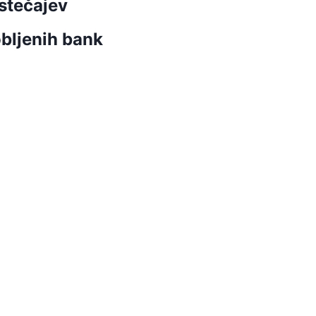
stečajev
bljenih bank