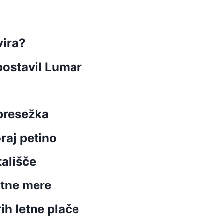
vira?
postavil Lumar
 presežka
raj petino
ališče
stne mere
rih letne plače