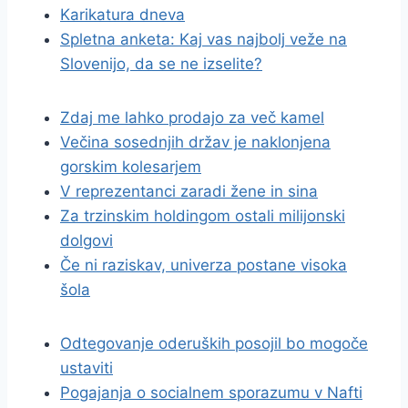
Karikatura dneva
Spletna anketa: Kaj vas najbolj veže na
Slovenijo, da se ne izselite?
Zdaj me lahko prodajo za več kamel
Večina sosednjih držav je naklonjena
gorskim kolesarjem
V reprezentanci zaradi žene in sina
Za trzinskim holdingom ostali milijonski
dolgovi
Če ni raziskav, univerza postane visoka
šola
Odtegovanje oderuških posojil bo mogoče
ustaviti
Pogajanja o socialnem sporazumu v Nafti