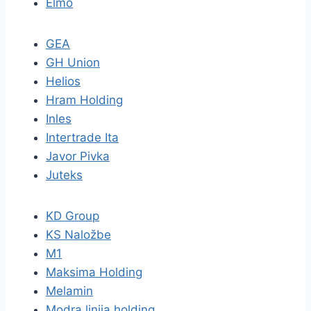
Elmo
GEA
GH Union
Helios
Hram Holding
Inles
Intertrade Ita
Javor Pivka
Juteks
KD Group
KS Naložbe
M1
Maksima Holding
Melamin
Modra linija holding