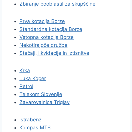
Zbiranje pooblastil za skupščine
Prva kotacija Borze
Standardna kotacija Borze
Vstopna kotacija Borze
Nekotirajoče družbe
Stečaji, likvidacije in iztisnitve
Krka
Luka Koper
Petrol
Telekom Slovenije
Zavarovalnica Triglav
Istrabenz
Kompas MTS