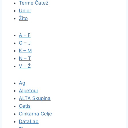
Terme Čatež
Unior
Žito
A – F
G – J
K – M
N – T
V – Ž
Ag
Alpetour
ALTA Skupina
Cetis
Cinkarna Celje
DataLab