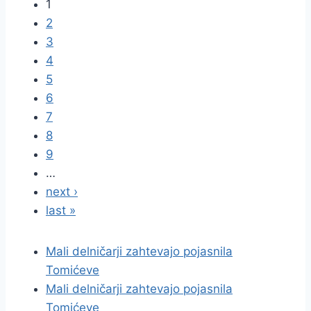
1
2
3
4
5
6
7
8
9
…
next ›
last »
Mali delničarji zahtevajo pojasnila
Tomićeve
Mali delničarji zahtevajo pojasnila
Tomićeve