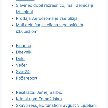
Slavinec dobil razrešnico, mali delničarji
iztisnjeni
Prodaja Aerodroma je vse bližja
Mali delničarji Heliosa s polovičnim
izkupičkom
Finance
Dnevnik
Delo
Večer
Svet24
Požareport
Reciklaža: Jernej Barbič
Kdo si upa: Tomaž Iskra
Skavti rešujejo turistični avgust v Ljubljani