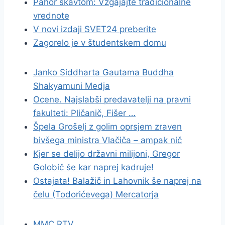
Pahor skavtom: Vzgajajte tradicionalne
vrednote
V novi izdaji SVET24 preberite
Zagorelo je v študentskem domu
Janko Siddharta Gautama Buddha
Shakyamuni Medja
Ocene. Najslabši predavatelji na pravni
fakulteti: Pličanič, Fišer …
Špela Grošelj z golim oprsjem zraven
bivšega ministra Vlačiča – ampak nič
Kjer se delijo državni milijoni, Gregor
Golobič še kar naprej kadruje!
Ostajata! Balažič in Lahovnik še naprej na
čelu (Todorićevega) Mercatorja
MMC RTV