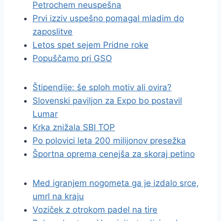
Petrochem neuspešna
Prvi izziv uspešno pomagal mladim do
zaposlitve
Letos spet sejem Pridne roke
Popuščamo pri GSO
Štipendije: še sploh motiv ali ovira?
Slovenski paviljon za Expo bo postavil
Lumar
Krka znižala SBI TOP
Po polovici leta 200 milijonov presežka
Športna oprema cenejša za skoraj petino
Med igranjem nogometa ga je izdalo srce,
umrl na kraju
Voziček z otrokom padel na tire