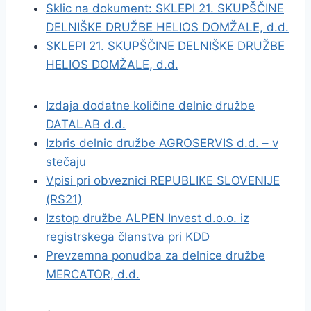
Sklic na dokument: SKLEPI 21. SKUPŠČINE
DELNIŠKE DRUŽBE HELIOS DOMŽALE, d.d.
SKLEPI 21. SKUPŠČINE DELNIŠKE DRUŽBE
HELIOS DOMŽALE, d.d.
Izdaja dodatne količine delnic družbe
DATALAB d.d.
Izbris delnic družbe AGROSERVIS d.d. – v
stečaju
Vpisi pri obveznici REPUBLIKE SLOVENIJE
(RS21)
Izstop družbe ALPEN Invest d.o.o. iz
registrskega članstva pri KDD
Prevzemna ponudba za delnice družbe
MERCATOR, d.d.