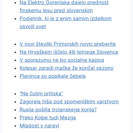
Na Elektro Gorenjska dajejo prednost
finskemu lesu pred slovenskim
Podjetnik, ki je z enim samim izdelkom
osvojil svet
V novi številki Primorskih novic preberite
Na Hrvaškem iščejo 48-letnega Slovenca
V sporazumu ne bo socialne kapice
Kolesar zaradi mačka že končal sezono
Planinca so popikale čebele
“Ne čutim pritiska”
Zagorela hiša pod spomeniškim varstvom
Rusija pošilja trojanskega konja?
Preko Kolpe tudi Mezga
Mladost v naravi