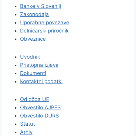
Banke v Sloveniji
Zakonodaja
Uporabne povezave
Delničarski priročnik
Obveznice
Uvodnik
Pristopna izjava
Dokumenti
Kontaktni podatki
Odločba UE
Obvestilo AJPES
Obvestilo DURS
Statut
Arhiv