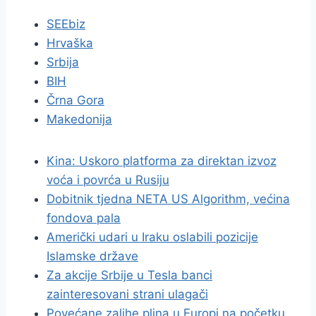
SEEbiz
Hrvaška
Srbija
BIH
Črna Gora
Makedonija
Kina: Uskoro platforma za direktan izvoz
voća i povrća u Rusiju
Dobitnik tjedna NETA US Algorithm, većina
fondova pala
Američki udari u Iraku oslabili pozicije
Islamske države
Za akcije Srbije u Tesla banci
zainteresovani strani ulagači
Povećane zalihe plina u Europi na početku