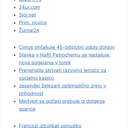
24ur.com
Siol.net
Prim. novice
Žurnal24
Cimos pričakuje 45-odstotni odpis dolgov
Stavka v Nafti Petrochemu se nadaljuje,
nova pogajanja v torek
Prenehajte skrivati razvojno lenobo za
socialno kapico
Jeseniški železarji optimistično zrejo v
prihodnost
Medved se počasi prebuja iz dolgega
spanca
Francozi izboljšali ponudbo