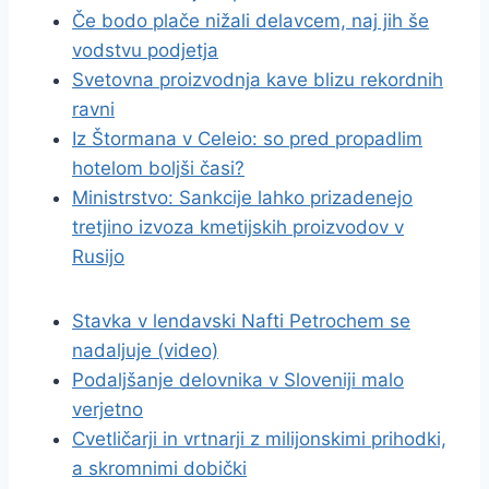
Če bodo plače nižali delavcem, naj jih še
vodstvu podjetja
Svetovna proizvodnja kave blizu rekordnih
ravni
Iz Štormana v Celeio: so pred propadlim
hotelom boljši časi?
Ministrstvo: Sankcije lahko prizadenejo
tretjino izvoza kmetijskih proizvodov v
Rusijo
Stavka v lendavski Nafti Petrochem se
nadaljuje (video)
Podaljšanje delovnika v Sloveniji malo
verjetno
Cvetličarji in vrtnarji z milijonskimi prihodki,
a skromnimi dobički