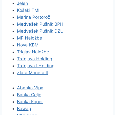
Jelen
Košaki TMI
Marina Portorož
Medvešek Pušnik BPH
Medvešek Pušnik DZU
MP Naložbe
Nova KBM
Triglav Naložbe
Trdnjava Holding
Trdnjava I Holding
Zlata Moneta II
Abanka Vipa
Banka Celje
Banka Koper
Bawag