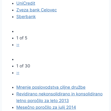
UniCredit
Zveza bank Celovec
Sberbank
1 of 5
››
1 of 30
››
Mnenje poslovodstva ciljne družbe
Revidirano nekonsolidirano in konsolidirano
letno poročilo za leto 2013
Mesečno poročilo za julij 2014