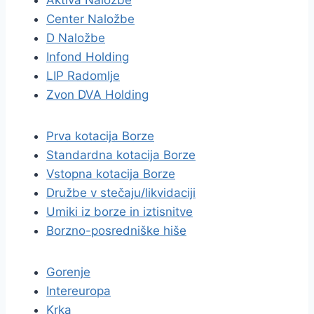
Aktiva Naložbe
Center Naložbe
D Naložbe
Infond Holding
LIP Radomlje
Zvon DVA Holding
Prva kotacija Borze
Standardna kotacija Borze
Vstopna kotacija Borze
Družbe v stečaju/likvidaciji
Umiki iz borze in iztisnitve
Borzno-posredniške hiše
Gorenje
Intereuropa
Krka