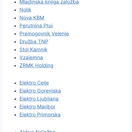
Mladinska knjiga založba
Nolik
Nova KBM
Perutnina Ptuj
Premogovnik Velenje
Družba TNP
Stol Kamnik
Vzajemna
ZRMK Holding
Elektro Celje
Elektro Gorenjska
Elektro Ljubljana
Elektro Maribor
Elektro Primorska