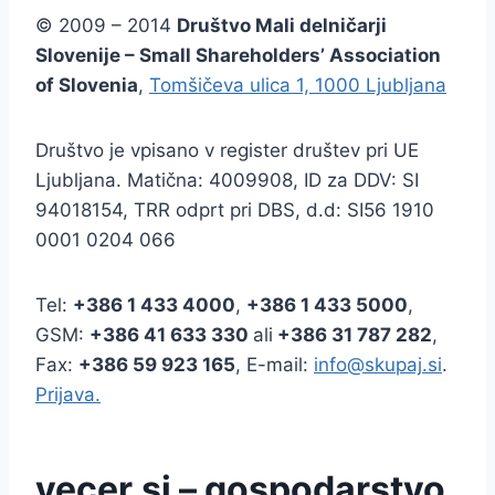
© 2009 – 2014
Društvo Mali delničarji
Slovenije – Small Shareholders’ Association
of Slovenia
,
Tomšičeva ulica 1, 1000 Ljubljana
Društvo je vpisano v register društev pri UE
Ljubljana. Matična: 4009908, ID za DDV: SI
94018154, TRR odprt pri DBS, d.d: SI56 1910
0001 0204 066
Tel:
+386
1 433 4000
,
+386 1 433 5000
,
GSM:
+386 41 633 330
ali
+386 31 787 282
,
Fax:
+386
59 923 165
, E-mail:
info@skupaj.si
.
Prijava.
vecer.si – gospodarstvo