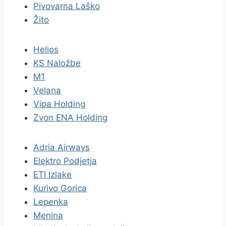
Pivovarna Laško
Žito
Helios
KS Naložbe
M1
Velana
Vipa Holding
Zvon ENA Holding
Adria Airways
Elektro Podjetja
ETI Izlake
Kurivo Gorica
Lepenka
Menina