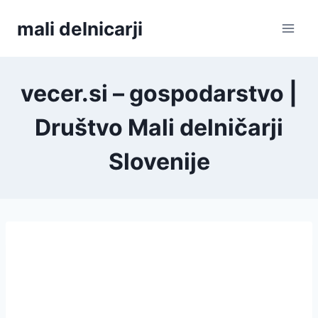
Skip
mali delnicarji
to
content
vecer.si – gospodarstvo |
Društvo Mali delničarji
Slovenije