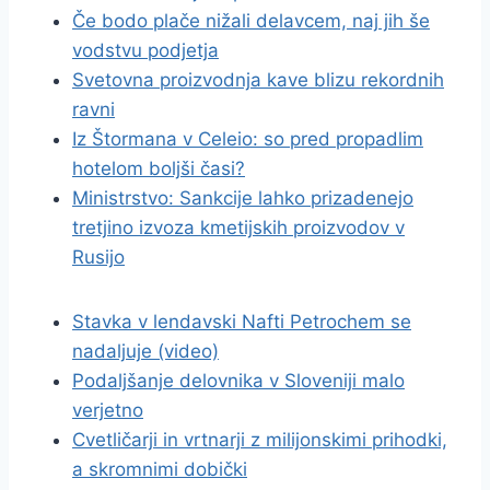
Če bodo plače nižali delavcem, naj jih še
vodstvu podjetja
Svetovna proizvodnja kave blizu rekordnih
ravni
Iz Štormana v Celeio: so pred propadlim
hotelom boljši časi?
Ministrstvo: Sankcije lahko prizadenejo
tretjino izvoza kmetijskih proizvodov v
Rusijo
Stavka v lendavski Nafti Petrochem se
nadaljuje (video)
Podaljšanje delovnika v Sloveniji malo
verjetno
Cvetličarji in vrtnarji z milijonskimi prihodki,
a skromnimi dobički