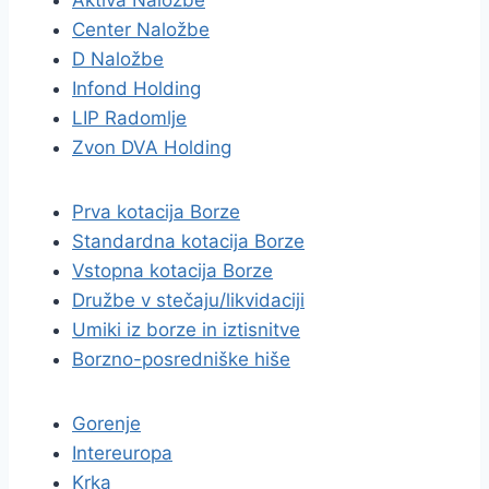
Aktiva Naložbe
Center Naložbe
D Naložbe
Infond Holding
LIP Radomlje
Zvon DVA Holding
Prva kotacija Borze
Standardna kotacija Borze
Vstopna kotacija Borze
Družbe v stečaju/likvidaciji
Umiki iz borze in iztisnitve
Borzno-posredniške hiše
Gorenje
Intereuropa
Krka