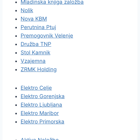
Mladinska knjiga založba
Nolik
Nova KBM
Perutnina Ptuj
Premogovnik Velenje
Družba TNP
Stol Kamnik
Vzajemna
ZRMK Holding
Elektro Celje
Elektro Gorenjska
Elektro Ljubljana
Elektro Maribor
Elektro Primorska