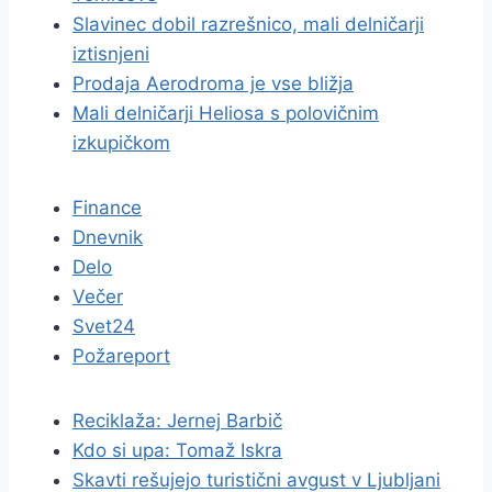
Slavinec dobil razrešnico, mali delničarji
iztisnjeni
Prodaja Aerodroma je vse bližja
Mali delničarji Heliosa s polovičnim
izkupičkom
Finance
Dnevnik
Delo
Večer
Svet24
Požareport
Reciklaža: Jernej Barbič
Kdo si upa: Tomaž Iskra
Skavti rešujejo turistični avgust v Ljubljani