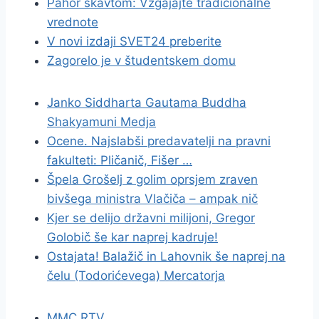
Pahor skavtom: Vzgajajte tradicionalne
vrednote
V novi izdaji SVET24 preberite
Zagorelo je v študentskem domu
Janko Siddharta Gautama Buddha
Shakyamuni Medja
Ocene. Najslabši predavatelji na pravni
fakulteti: Pličanič, Fišer …
Špela Grošelj z golim oprsjem zraven
bivšega ministra Vlačiča – ampak nič
Kjer se delijo državni milijoni, Gregor
Golobič še kar naprej kadruje!
Ostajata! Balažič in Lahovnik še naprej na
čelu (Todorićevega) Mercatorja
MMC RTV