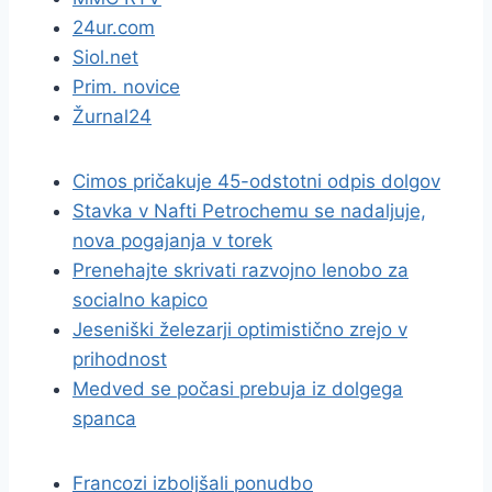
24ur.com
Siol.net
Prim. novice
Žurnal24
Cimos pričakuje 45-odstotni odpis dolgov
Stavka v Nafti Petrochemu se nadaljuje,
nova pogajanja v torek
Prenehajte skrivati razvojno lenobo za
socialno kapico
Jeseniški železarji optimistično zrejo v
prihodnost
Medved se počasi prebuja iz dolgega
spanca
Francozi izboljšali ponudbo