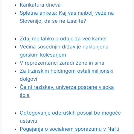
Karikatura dneva
Spletna anketa: Kaj vas najbolj veže na
Slovenijo, da se ne izselite?
Zdaj me lahko prodajo za več kamel
Večina sosednjih držav je naklonjena
gorskim kolesarjem
V reprezentanci zaradi žene in sina
Za trzinskim holdingom ostali milijonski
dolgovi
Če ni raziskav, univerza postane visoka
šola
Odtegovanje oderuških posojil bo mogoče
ustaviti
Pogajanja o socialnem sporazumu v Nafti