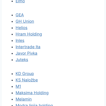
Elmo
GEA
GH Union
Helios
Hram Holding
Inles
Intertrade Ita
Javor Pivka
Juteks
KD Group
KS Naložbe
M1
Maksima Holding
Melamin
Modra linija holding