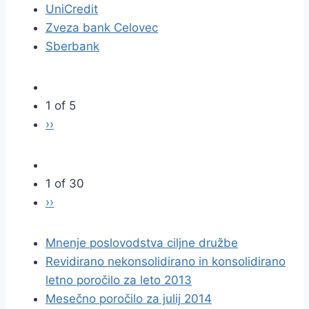
UniCredit
Zveza bank Celovec
Sberbank
1 of 5
››
1 of 30
››
Mnenje poslovodstva ciljne družbe
Revidirano nekonsolidirano in konsolidirano
letno poročilo za leto 2013
Mesečno poročilo za julij 2014