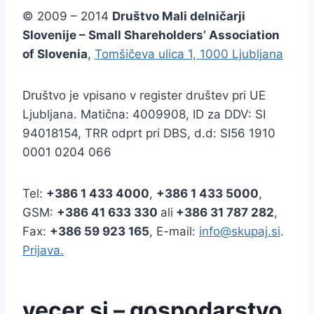
© 2009 – 2014
Društvo Mali delničarji
Slovenije – Small Shareholders’ Association
of Slovenia
,
Tomšičeva ulica 1, 1000 Ljubljana
Društvo je vpisano v register društev pri UE
Ljubljana. Matična: 4009908, ID za DDV: SI
94018154, TRR odprt pri DBS, d.d: SI56 1910
0001 0204 066
Tel:
+386
1 433 4000
,
+386 1 433 5000
,
GSM:
+386 41 633 330
ali
+386 31 787 282
,
Fax:
+386
59 923 165
, E-mail:
info@skupaj.si
.
Prijava.
vecer.si – gospodarstvo