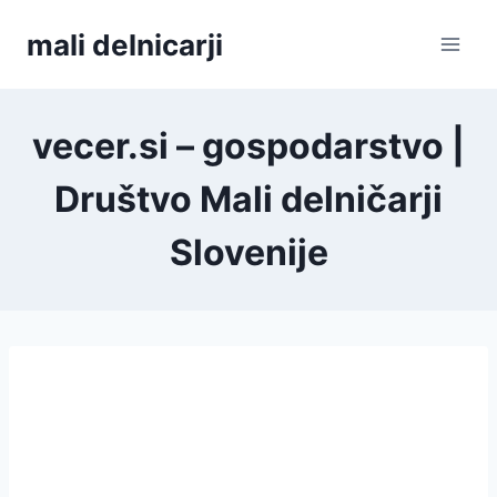
Skip
mali delnicarji
to
content
vecer.si – gospodarstvo |
Društvo Mali delničarji
Slovenije