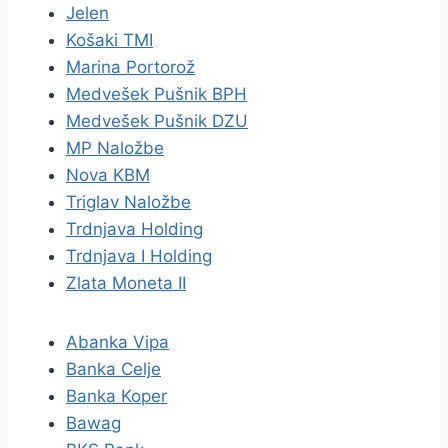
Jelen
Košaki TMI
Marina Portorož
Medvešek Pušnik BPH
Medvešek Pušnik DZU
MP Naložbe
Nova KBM
Triglav Naložbe
Trdnjava Holding
Trdnjava I Holding
Zlata Moneta II
Abanka Vipa
Banka Celje
Banka Koper
Bawag