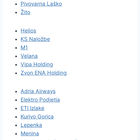
Pivovarna Laško
Žito
Helios
KS Naložbe
M1
Velana
Vipa Holding
Zvon ENA Holding
Adria Airways
Elektro Podjetja
ETI Izlake
Kurivo Gorica
Lepenka
Menina