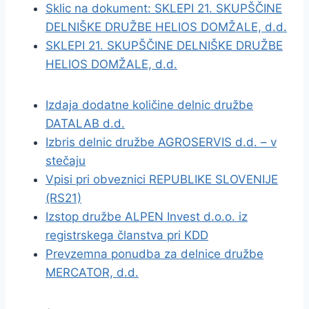
Sklic na dokument: SKLEPI 21. SKUPŠČINE
DELNIŠKE DRUŽBE HELIOS DOMŽALE, d.d.
SKLEPI 21. SKUPŠČINE DELNIŠKE DRUŽBE
HELIOS DOMŽALE, d.d.
Izdaja dodatne količine delnic družbe
DATALAB d.d.
Izbris delnic družbe AGROSERVIS d.d. – v
stečaju
Vpisi pri obveznici REPUBLIKE SLOVENIJE
(RS21)
Izstop družbe ALPEN Invest d.o.o. iz
registrskega članstva pri KDD
Prevzemna ponudba za delnice družbe
MERCATOR, d.d.