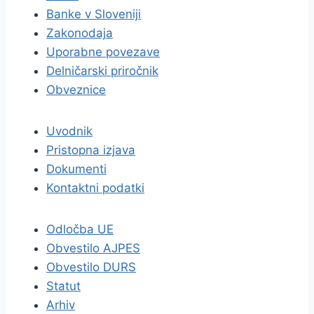
Banke v Sloveniji
Zakonodaja
Uporabne povezave
Delničarski priročnik
Obveznice
Uvodnik
Pristopna izjava
Dokumenti
Kontaktni podatki
Odločba UE
Obvestilo AJPES
Obvestilo DURS
Statut
Arhiv