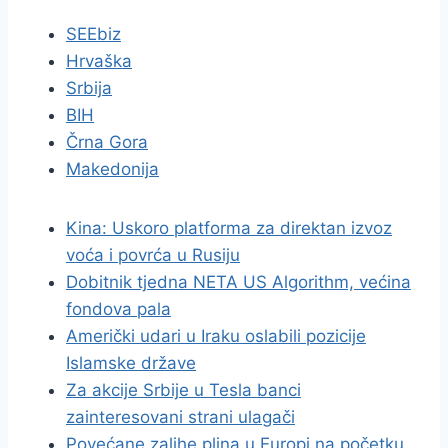
SEEbiz
Hrvaška
Srbija
BIH
Črna Gora
Makedonija
Kina: Uskoro platforma za direktan izvoz
voća i povrća u Rusiju
Dobitnik tjedna NETA US Algorithm, većina
fondova pala
Američki udari u Iraku oslabili pozicije
Islamske države
Za akcije Srbije u Tesla banci
zainteresovani strani ulagači
Povećane zalihe plina u Europi na početku