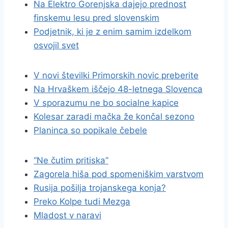
Na Elektro Gorenjska dajejo prednost
finskemu lesu pred slovenskim
Podjetnik, ki je z enim samim izdelkom
osvojil svet
V novi številki Primorskih novic preberite
Na Hrvaškem iščejo 48-letnega Slovenca
V sporazumu ne bo socialne kapice
Kolesar zaradi mačka že končal sezono
Planinca so popikale čebele
“Ne čutim pritiska”
Zagorela hiša pod spomeniškim varstvom
Rusija pošilja trojanskega konja?
Preko Kolpe tudi Mezga
Mladost v naravi