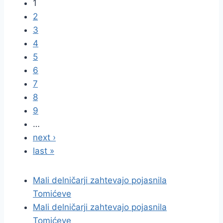
1
2
3
4
5
6
7
8
9
…
next ›
last »
Mali delničarji zahtevajo pojasnila
Tomićeve
Mali delničarji zahtevajo pojasnila
Tomićeve