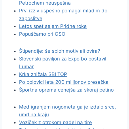
Petrochem neuspešna
Prvi izziv uspešno pomagal mladim do
zaposlitve
Letos spet sejem Pridne roke
Popuščamo pri GSO
Štipendije: še sploh motiv ali ovira?
Slovenski paviljon za Expo bo postavil
Lumar
Krka znižala SBI TOP
Po polovici leta 200 milijonov presežka
Športna oprema cenejša za skoraj petino
Med igranjem nogometa ga je izdalo srce,
umrl na kraju
Voziček z otrokom padel na tire