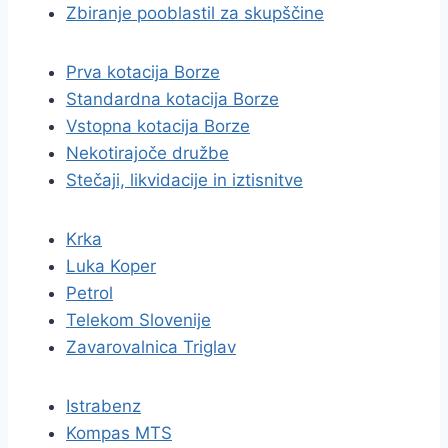
Zbiranje pooblastil za skupščine
Prva kotacija Borze
Standardna kotacija Borze
Vstopna kotacija Borze
Nekotirajoče družbe
Stečaji, likvidacije in iztisnitve
Krka
Luka Koper
Petrol
Telekom Slovenije
Zavarovalnica Triglav
Istrabenz
Kompas MTS