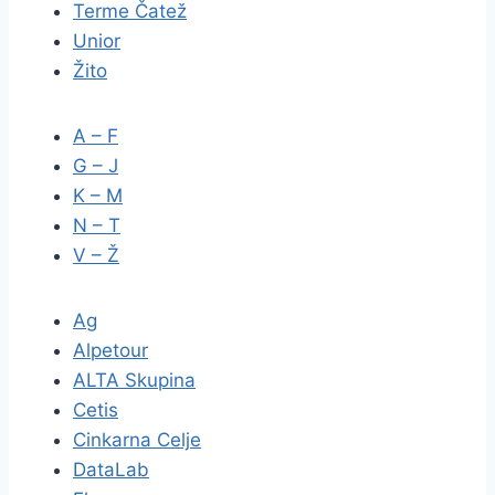
Terme Čatež
Unior
Žito
A – F
G – J
K – M
N – T
V – Ž
Ag
Alpetour
ALTA Skupina
Cetis
Cinkarna Celje
DataLab