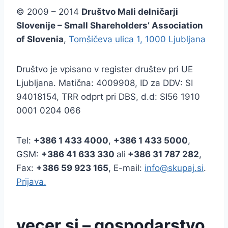
© 2009 – 2014
Društvo Mali delničarji
Slovenije – Small Shareholders’ Association
of Slovenia
,
Tomšičeva ulica 1, 1000 Ljubljana
Društvo je vpisano v register društev pri UE
Ljubljana. Matična: 4009908, ID za DDV: SI
94018154, TRR odprt pri DBS, d.d: SI56 1910
0001 0204 066
Tel:
+386
1 433 4000
,
+386 1 433 5000
,
GSM:
+386 41 633 330
ali
+386 31 787 282
,
Fax:
+386
59 923 165
, E-mail:
info@skupaj.si
.
Prijava.
vecer.si – gospodarstvo