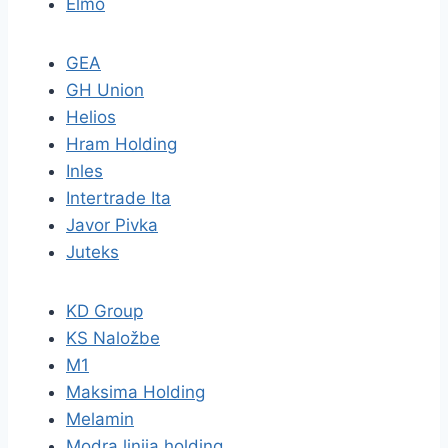
Elmo
GEA
GH Union
Helios
Hram Holding
Inles
Intertrade Ita
Javor Pivka
Juteks
KD Group
KS Naložbe
M1
Maksima Holding
Melamin
Modra linija holding