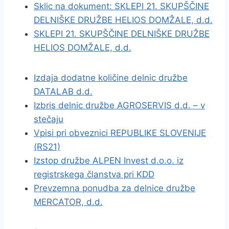
Sklic na dokument: SKLEPI 21. SKUPŠČINE
DELNIŠKE DRUŽBE HELIOS DOMŽALE, d.d.
SKLEPI 21. SKUPŠČINE DELNIŠKE DRUŽBE
HELIOS DOMŽALE, d.d.
Izdaja dodatne količine delnic družbe
DATALAB d.d.
Izbris delnic družbe AGROSERVIS d.d. – v
stečaju
Vpisi pri obveznici REPUBLIKE SLOVENIJE
(RS21)
Izstop družbe ALPEN Invest d.o.o. iz
registrskega članstva pri KDD
Prevzemna ponudba za delnice družbe
MERCATOR, d.d.