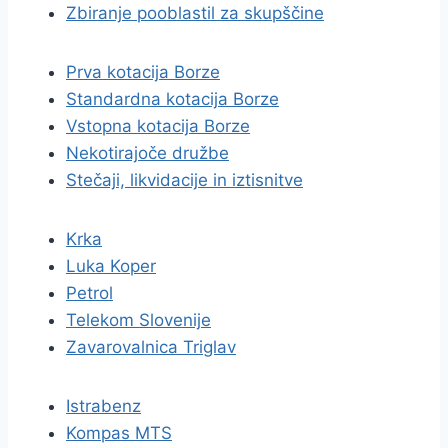
Zbiranje pooblastil za skupščine
Prva kotacija Borze
Standardna kotacija Borze
Vstopna kotacija Borze
Nekotirajoče družbe
Stečaji, likvidacije in iztisnitve
Krka
Luka Koper
Petrol
Telekom Slovenije
Zavarovalnica Triglav
Istrabenz
Kompas MTS