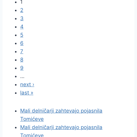
1
2
3
4
5
6
7
8
9
…
next ›
last »
Mali delničarji zahtevajo pojasnila
Tomićeve
Mali delničarji zahtevajo pojasnila
Tomićeve