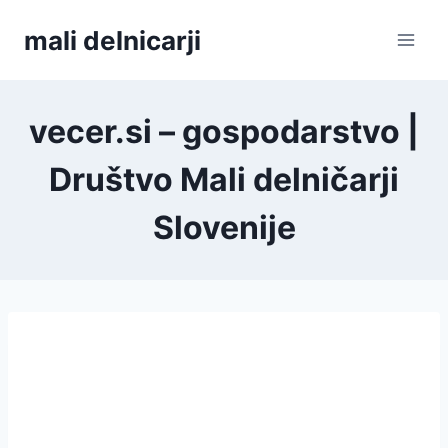
Skip
mali delnicarji
to
content
vecer.si – gospodarstvo |
Društvo Mali delničarji
Slovenije