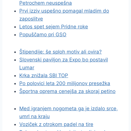
Petrochem neuspešna
Prvi izziv uspešno pomagal mladim do
zaposlitve
Letos spet sejem Pridne roke
Popuščamo pri GSO
Štipendije: še sploh motiv ali ovira?
Slovenski paviljon za Expo bo postavil
Lumar
Krka znižala SBI TOP
Po polovici leta 200 milijonov presežka
Športna oprema cenejša za skoraj petino
Med igranjem nogometa ga je izdalo srce,
umrl na kraju
Voziček z otrokom padel na tire