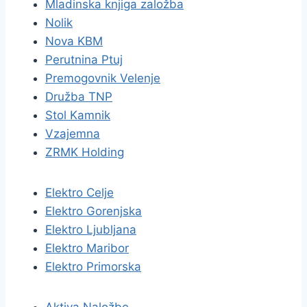
Mladinska knjiga založba
Nolik
Nova KBM
Perutnina Ptuj
Premogovnik Velenje
Družba TNP
Stol Kamnik
Vzajemna
ZRMK Holding
Elektro Celje
Elektro Gorenjska
Elektro Ljubljana
Elektro Maribor
Elektro Primorska