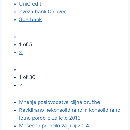
UniCredit
Zveza bank Celovec
Sberbank
1 of 5
››
1 of 30
››
Mnenje poslovodstva ciljne družbe
Revidirano nekonsolidirano in konsolidirano
letno poročilo za leto 2013
Mesečno poročilo za julij 2014