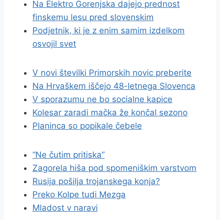
Na Elektro Gorenjska dajejo prednost
finskemu lesu pred slovenskim
Podjetnik, ki je z enim samim izdelkom
osvojil svet
V novi številki Primorskih novic preberite
Na Hrvaškem iščejo 48-letnega Slovenca
V sporazumu ne bo socialne kapice
Kolesar zaradi mačka že končal sezono
Planinca so popikale čebele
“Ne čutim pritiska”
Zagorela hiša pod spomeniškim varstvom
Rusija pošilja trojanskega konja?
Preko Kolpe tudi Mezga
Mladost v naravi