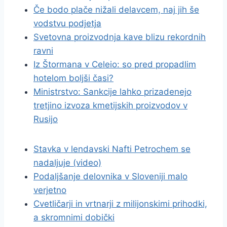
Če bodo plače nižali delavcem, naj jih še
vodstvu podjetja
Svetovna proizvodnja kave blizu rekordnih
ravni
Iz Štormana v Celeio: so pred propadlim
hotelom boljši časi?
Ministrstvo: Sankcije lahko prizadenejo
tretjino izvoza kmetijskih proizvodov v
Rusijo
Stavka v lendavski Nafti Petrochem se
nadaljuje (video)
Podaljšanje delovnika v Sloveniji malo
verjetno
Cvetličarji in vrtnarji z milijonskimi prihodki,
a skromnimi dobički