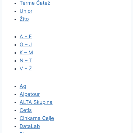
Terme Čatež
Unior
Žito
A – F
G – J
K – M
N – T
V – Ž
Ag
Alpetour
ALTA Skupina
Cetis
Cinkarna Celje
DataLab