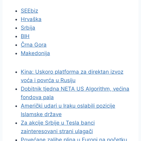
SEEbiz
Hrvaška
Srbija
BIH
Črna Gora
Makedonija
Kina: Uskoro platforma za direktan izvoz
voća i povrća u Rusiju
Dobitnik tjedna NETA US Algorithm, većina
fondova pala
Američki udari u Iraku oslabili pozicije
Islamske države
Za akcije Srbije u Tesla banci
zainteresovani strani ulagači
Povećane zalihe plina u Europi na početku