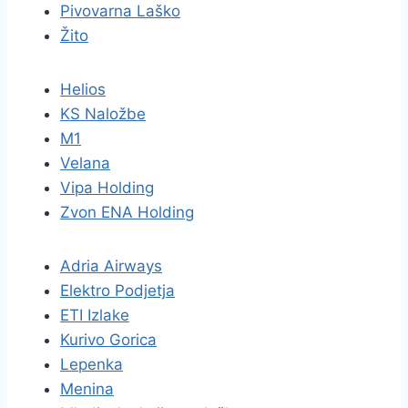
Pivovarna Laško
Žito
Helios
KS Naložbe
M1
Velana
Vipa Holding
Zvon ENA Holding
Adria Airways
Elektro Podjetja
ETI Izlake
Kurivo Gorica
Lepenka
Menina