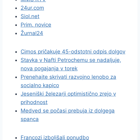
24ur.com
Siol.net
Prim. novice
Žurnal24
Cimos pričakuje 45-odstotni odpis dolgov
Stavka v Nafti Petrochemu se nadaljuje,
nova pogajanja v torek
Prenehajte skrivati razvojno lenobo za
socialno kapico
Jeseniški železarji optimistično zrejo v
prihodnost
Medved se počasi prebuja iz dolgega
spanca
Francozi izboljšali ponudbo