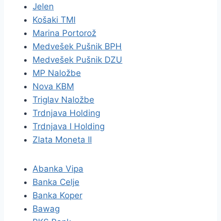
Jelen
Košaki TMI
Marina Portorož
Medvešek Pušnik BPH
Medvešek Pušnik DZU
MP Naložbe
Nova KBM
Triglav Naložbe
Trdnjava Holding
Trdnjava I Holding
Zlata Moneta II
Abanka Vipa
Banka Celje
Banka Koper
Bawag