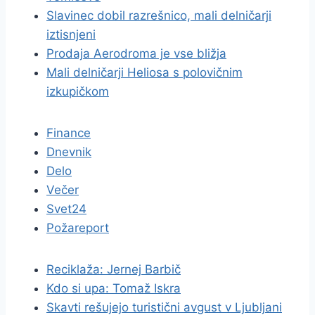
Slavinec dobil razrešnico, mali delničarji
iztisnjeni
Prodaja Aerodroma je vse bližja
Mali delničarji Heliosa s polovičnim
izkupičkom
Finance
Dnevnik
Delo
Večer
Svet24
Požareport
Reciklaža: Jernej Barbič
Kdo si upa: Tomaž Iskra
Skavti rešujejo turistični avgust v Ljubljani