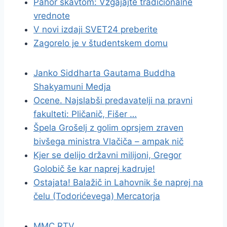
Pahor skavtom: Vzgajajte tradicionalne
vrednote
V novi izdaji SVET24 preberite
Zagorelo je v študentskem domu
Janko Siddharta Gautama Buddha
Shakyamuni Medja
Ocene. Najslabši predavatelji na pravni
fakulteti: Pličanič, Fišer …
Špela Grošelj z golim oprsjem zraven
bivšega ministra Vlačiča – ampak nič
Kjer se delijo državni milijoni, Gregor
Golobič še kar naprej kadruje!
Ostajata! Balažič in Lahovnik še naprej na
čelu (Todorićevega) Mercatorja
MMC RTV