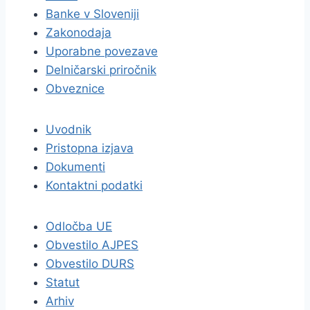
Banke v Sloveniji
Zakonodaja
Uporabne povezave
Delničarski priročnik
Obveznice
Uvodnik
Pristopna izjava
Dokumenti
Kontaktni podatki
Odločba UE
Obvestilo AJPES
Obvestilo DURS
Statut
Arhiv