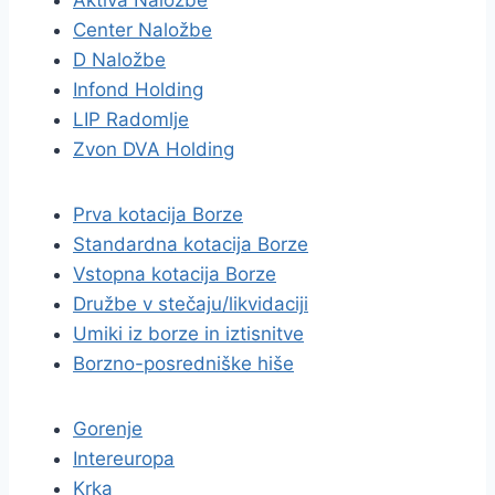
Aktiva Naložbe
Center Naložbe
D Naložbe
Infond Holding
LIP Radomlje
Zvon DVA Holding
Prva kotacija Borze
Standardna kotacija Borze
Vstopna kotacija Borze
Družbe v stečaju/likvidaciji
Umiki iz borze in iztisnitve
Borzno-posredniške hiše
Gorenje
Intereuropa
Krka