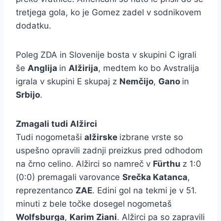
tretjega gola, ko je Gomez zadel v sodnikovem
dodatku.
Poleg ZDA in Slovenije bosta v skupini C igrali
še
Anglija
in
Alžirija
, medtem ko bo Avstralija
igrala v skupini E skupaj z
Nemčijo
,
Gano
in
Srbijo
.
Zmagali tudi Alžirci
Tudi nogometaši
alžirske
izbrane vrste so
uspešno opravili zadnji preizkus pred odhodom
na črno celino. Alžirci so namreč v
Fürthu
z 1:0
(0:0) premagali varovance
Srečka Katanca
,
reprezentanco
ZAE
. Edini gol na tekmi je v 51.
minuti z bele točke dosegel nogometaš
Wolfsburga
,
Karim Ziani
. Alžirci pa so zapravili