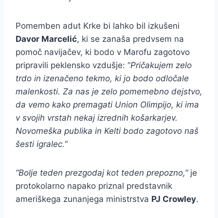
Pomemben adut Krke bi lahko bil izkušeni
Davor Marcelić
, ki se zanaša predvsem na
pomoč navijačev, ki bodo v Marofu zagotovo
pripravili peklensko vzdušje: “
Pričakujem zelo
trdo in izenačeno tekmo, ki jo bodo odločale
malenkosti. Za nas je zelo pomemebno dejstvo,
da vemo kako premagati Union Olimpijo, ki ima
v svojih vrstah nekaj izrednih košarkarjev.
Novomeška publika in Kelti bodo zagotovo naš
šesti igralec.
“
”Bolje teden prezgodaj kot teden prepozno,”
je
protokolarno napako priznal predstavnik
ameriškega zunanjega ministrstva
PJ Crowley
.