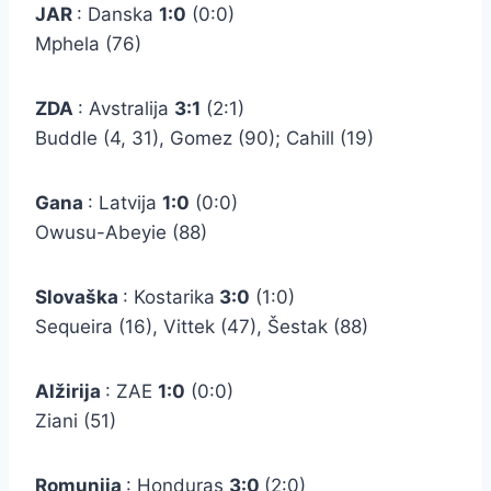
JAR
: Danska
1:0
(0:0)
Mphela (76)
ZDA
: Avstralija
3:1
(2:1)
Buddle (4, 31), Gomez (90); Cahill (19)
Gana
: Latvija
1:0
(0:0)
Owusu-Abeyie (88)
Slovaška
: Kostarika
3:0
(1:0)
Sequeira (16), Vittek (47), Šestak (88)
Alžirija
: ZAE
1:0
(0:0)
Ziani (51)
Romunija
: Honduras
3:0
(2:0)