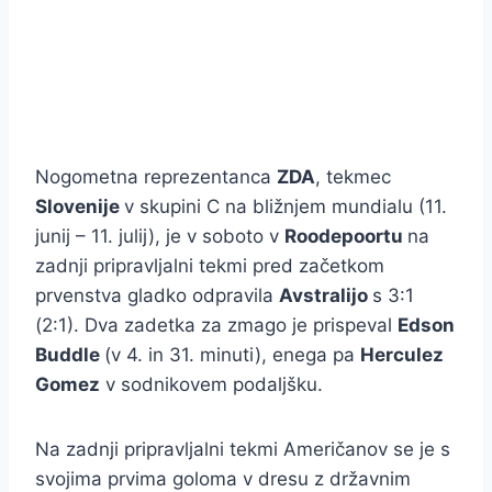
Nogometna reprezentanca
ZDA
, tekmec
Slovenije
v skupini C na bližnjem mundialu (11.
junij – 11. julij), je v soboto v
Roodepoortu
na
zadnji pripravljalni tekmi pred začetkom
prvenstva gladko odpravila
Avstralijo
s 3:1
(2:1). Dva zadetka za zmago je prispeval
Edson
Buddle
(v 4. in 31. minuti), enega pa
Herculez
Gomez
v sodnikovem podaljšku.
Na zadnji pripravljalni tekmi Američanov se je s
svojima prvima goloma v dresu z državnim