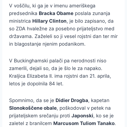
V voščilu, ki ga je v imenu ameriškega
predsednika
Bracka Obame
poslala zunanja
ministrica
Hillary Clinton
, je bilo zapisano, da
so ZDA hvaležne za posebno prijateljstvo med
državama. Zaželeli so ji vesel rojstni dan ter mir
in blagostanje njenim podanikom.
V Buckinghamski palači pa nerodnosti niso
zamerili, dejali so, da je šlo le za napako.
Kraljica Elizabeta II. ima rojstni dan 21. aprila,
letos je dopolnila 84 let.
Spomnimo, da se je
Didier Drogba
, kapetan
Slonokoščene obale
, poškodoval v petek na
prijateljskem srečanju proti
Japonski
, ko se je
zaletel z branilcem
Marcusom Tuliom Tanako
.