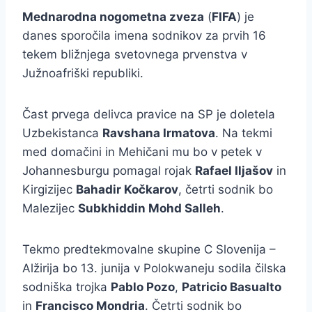
Mednarodna nogometna zveza
(
FIFA
) je
danes sporočila imena sodnikov za prvih 16
tekem bližnjega svetovnega prvenstva v
Južnoafriški republiki.
Čast prvega delivca pravice na SP je doletela
Uzbekistanca
Ravshana Irmatova
. Na tekmi
med domačini in Mehičani mu bo v petek v
Johannesburgu pomagal rojak
Rafael Iljašov
in
Kirgizijec
Bahadir Kočkarov
, četrti sodnik bo
Malezijec
Subkhiddin Mohd Salleh
.
Tekmo predtekmovalne skupine C Slovenija –
Alžirija bo 13. junija v Polokwaneju sodila čilska
sodniška trojka
Pablo Pozo
,
Patricio Basualto
in
Francisco Mondria
. Četrti sodnik bo