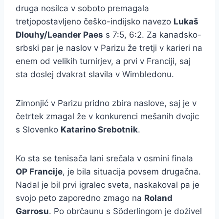
druga nosilca v soboto premagala
tretjopostavljeno češko-indijsko navezo
Lukaš
Dlouhy/Leander Paes
s 7:5, 6:2. Za kanadsko-
srbski par je naslov v Parizu že tretji v karieri na
enem od velikih turnirjev, a prvi v Franciji, saj
sta doslej dvakrat slavila v Wimbledonu.
Zimonjić v Parizu pridno zbira naslove, saj je v
četrtek zmagal že v konkurenci mešanih dvojic
s Slovenko
Katarino Srebotnik
.
Ko sta se tenisača lani srečala v osmini finala
OP Francije
, je bila situacija povsem drugačna.
Nadal je bil prvi igralec sveta, naskakoval pa je
svojo peto zaporedno zmago na
Roland
Garrosu
. Po obrčaunu s Söderlingom je doživel