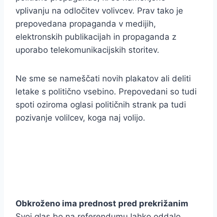
vplivanju na odločitev volivcev. Prav tako je
prepovedana propaganda v medijih,
elektronskih publikacijah in propaganda z
uporabo telekomunikacijskih storitev.
Ne sme se nameščati novih plakatov ali deliti
letake s politično vsebino. Prepovedani so tudi
spoti oziroma oglasi političnih strank pa tudi
pozivanje volilcev, koga naj volijo.
Obkroženo ima prednost pred prekrižanim
Svoj glas bo na referendumu lahko oddalo