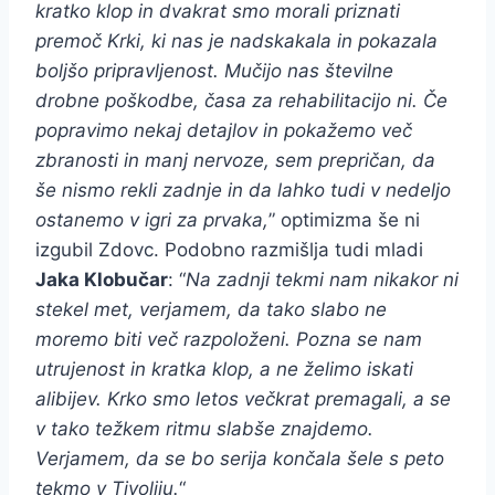
kratko klop in dvakrat smo morali priznati
premoč Krki, ki nas je nadskakala in pokazala
boljšo pripravljenost. Mučijo nas številne
drobne poškodbe, časa za rehabilitacijo ni. Če
popravimo nekaj detajlov in pokažemo več
zbranosti in manj nervoze, sem prepričan, da
še nismo rekli zadnje in da lahko tudi v nedeljo
ostanemo v igri za prvaka,
” optimizma še ni
izgubil Zdovc. Podobno razmišlja tudi mladi
Jaka Klobučar
: “
Na zadnji tekmi nam nikakor ni
stekel met, verjamem, da tako slabo ne
moremo biti več razpoloženi. Pozna se nam
utrujenost in kratka klop, a ne želimo iskati
alibijev. Krko smo letos večkrat premagali, a se
v tako težkem ritmu slabše znajdemo.
Verjamem, da se bo serija končala šele s peto
tekmo v Tivoliju.
“