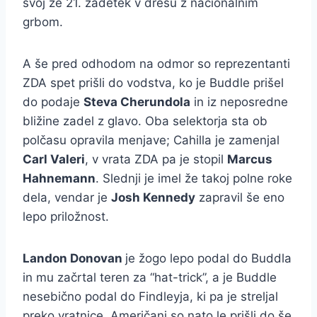
svoj že 21. zadetek v dresu z nacionalnim
grbom.
A še pred odhodom na odmor so reprezentanti
ZDA spet prišli do vodstva, ko je Buddle prišel
do podaje
Steva Cherundola
in iz neposredne
bližine zadel z glavo. Oba selektorja sta ob
polčasu opravila menjave; Cahilla je zamenjal
Carl Valeri
, v vrata ZDA pa je stopil
Marcus
Hahnemann
. Slednji je imel že takoj polne roke
dela, vendar je
Josh Kennedy
zapravil še eno
lepo priložnost.
Landon Donovan
je žogo lepo podal do Buddla
in mu začrtal teren za “hat-trick”, a je Buddle
nesebično podal do Findleyja, ki pa je streljal
preko vratnice. Američani so nato le prišli do še