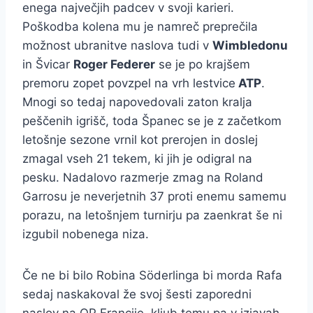
enega največjih padcev v svoji karieri.
Poškodba kolena mu je namreč preprečila
možnost ubranitve naslova tudi v
Wimbledonu
in Švicar
Roger Federer
se je po krajšem
premoru zopet povzpel na vrh lestvice
ATP
.
Mnogi so tedaj napovedovali zaton kralja
peščenih igrišč, toda Španec se je z začetkom
letošnje sezone vrnil kot prerojen in doslej
zmagal vseh 21 tekem, ki jih je odigral na
pesku. Nadalovo razmerje zmag na Roland
Garrosu je neverjetnih 37 proti enemu samemu
porazu, na letošnjem turnirju pa zaenkrat še ni
izgubil nobenega niza.
Če ne bi bilo Robina Söderlinga bi morda Rafa
sedaj naskakoval že svoj šesti zaporedni