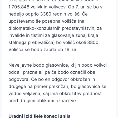
1.705.848 volivk in volivcev. Ob 7. uri se bo v
nedeljo odprlo 3380 rednih volišč. Če
upoštevamo še posebna volišča (na
diplomatsko-konzularnih predstavništvih, za
invalide in tistimi za glasovanje zunaj kraja
stalnega prebivališča) bo volišč okoli 3800.
Volišča se bodo zaprla ob 19. uri.
Neveljavne bodo glasovnice, ki jih bodo volivci
oddali prazne ali pa če bodo označili oba
odgovora. Če bo en odgovor obkrožen in
drugega na primer prekrižan, bo glasovnica še
vedno veljavna, saj ima obkrožitev prednost
pred drugimi oblikami označitve.
Uradni izid šele konec junija