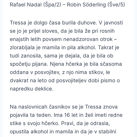
Rafael Nadal (Špa/2) – Robin Söderling (Šve/5)
Tressa je dolgo časa burila duhove. V javnosti
se jo je prijel sloves, da je bila že pri rosnih
enajstih letih povsem nenadzorovan otrok –
zlorabljala je mamila in pila alkohol. Takrat je
tudi zanosila, sama je dejala, da je bila ob
spočetju pijana. Njena hčerka je bila sčasoma
oddana v posvojitev, z njo nima stikov, le
dvakrat na leto od posvojiteljev dobi pismo o
napredku deklice.
Na naslovnicah časnikov se je Tressa znova
pojavila ta teden. Ima 16 let in želi imeti redne
stike s svojo hčerko. Pravi, da je odrasla,
opustila alkohol in mamila in da je v stabilni