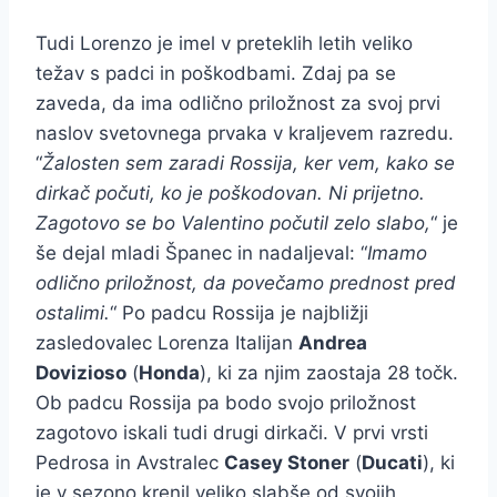
Tudi Lorenzo je imel v preteklih letih veliko
težav s padci in poškodbami. Zdaj pa se
zaveda, da ima odlično priložnost za svoj prvi
naslov svetovnega prvaka v kraljevem razredu.
“
Žalosten sem zaradi Rossija, ker vem, kako se
dirkač počuti, ko je poškodovan. Ni prijetno.
Zagotovo se bo Valentino počutil zelo slabo,
“ je
še dejal mladi Španec in nadaljeval: “
Imamo
odlično priložnost, da povečamo prednost pred
ostalimi.
“ Po padcu Rossija je najbližji
zasledovalec Lorenza Italijan
Andrea
Dovizioso
(
Honda
), ki za njim zaostaja 28 točk.
Ob padcu Rossija pa bodo svojo priložnost
zagotovo iskali tudi drugi dirkači. V prvi vrsti
Pedrosa in Avstralec
Casey Stoner
(
Ducati
), ki
je v sezono krenil veliko slabše od svojih