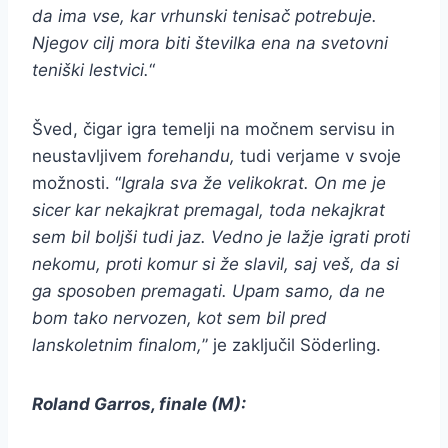
da ima vse, kar vrhunski tenisač potrebuje.
Njegov cilj mora biti številka ena na svetovni
teniški lestvici.
“
Šved, čigar igra temelji na močnem servisu in
neustavljivem
forehandu,
tudi verjame v svoje
možnosti. “
Igrala sva že velikokrat. On me je
sicer kar nekajkrat premagal, toda nekajkrat
sem bil boljši tudi jaz. Vedno je lažje igrati proti
nekomu, proti komur si že slavil, saj veš, da si
ga sposoben premagati. Upam samo, da ne
bom tako nervozen, kot sem bil pred
lanskoletnim finalom,
” je zaključil Söderling.
Roland Garros, finale (M):