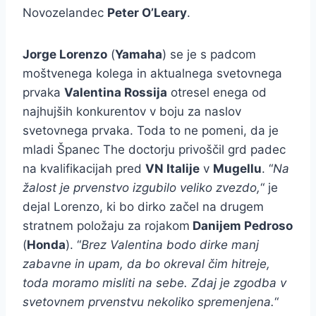
Novozelandec
Peter O’Leary
.
Jorge Lorenzo
(
Yamaha
) se je s padcom
moštvenega kolega in aktualnega svetovnega
prvaka
Valentina Rossija
otresel enega od
najhujših konkurentov v boju za naslov
svetovnega prvaka. Toda to ne pomeni, da je
mladi Španec The doctorju privoščil grd padec
na kvalifikacijah pred
VN Italije
v
Mugellu
. “
Na
žalost je prvenstvo izgubilo veliko zvezdo,
“ je
dejal Lorenzo, ki bo dirko začel na drugem
stratnem položaju za rojakom
Danijem Pedroso
(
Honda
). “
Brez Valentina bodo dirke manj
zabavne in upam, da bo okreval čim hitreje,
toda moramo misliti na sebe. Zdaj je zgodba v
svetovnem prvenstvu nekoliko spremenjena.
“