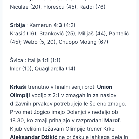
Niculae (20), Florescu (45), Radoi (76)
Srbija
: Kamerun
4:3
(4:2)
Krasić (16), Stanković (25), Milijaš (44), Pantelić
(45); Webo (5, 20), Chuopo Moting (67)
Švica : Italija
1:1
(1:1)
Inler (10); Quagliarella (14)
Krkaši
trenutno v finalni seriji proti
Union
Olimpiji
vodijo z 2:1 v zmagah in za naslov
državnih prvakov potrebujejo le še eno zmago.
Prvo met žogico imajo Dolenjci v nedeljo ob
18.30, ko zmaji prihajajo v razprodani
Marof
.
Kljub velikim težavam Olimpije trener Krke
Aleksandar Džikić
ne pričakuje lahkega dela in