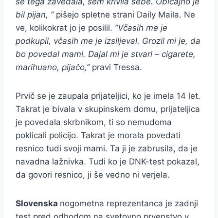
se tega zavedala, sem krivila sebe. Običajno je
bil pijan, ”
pišejo spletne strani Daily Maila. Ne
ve, kolikokrat jo je posilil.
”Včasih me je
podkupil, včasih me je izsiljeval. Grozil mi je, da
bo povedal mami. Dajal mi je stvari – cigarete,
marihuano, pijačo,”
pravi Tressa.
Prvič se je zaupala prijateljici, ko je imela 14 let.
Takrat je bivala v skupinskem domu, prijateljica
je povedala skrbnikom, ti so nemudoma
poklicali policijo. Takrat je morala povedati
resnico tudi svoji mami. Ta ji je zabrusila, da je
navadna lažnivka. Tudi ko je DNK-test pokazal,
da govori resnico, ji še vedno ni verjela.
Slovenska
nogometna reprezentanca je zadnji
test pred odhodom na svetovno prvenstvo v