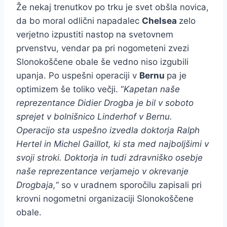
Že nekaj trenutkov po trku je svet obšla novica,
da bo moral odlični napadalec
Chelsea
zelo
verjetno izpustiti nastop na svetovnem
prvenstvu, vendar pa pri nogometeni zvezi
Slonokoščene obale še vedno niso izgubili
upanja. Po uspešni operaciji v
Bernu
pa je
optimizem še toliko večji. “
Kapetan naše
reprezentance Didier Drogba je bil v soboto
sprejet v bolnišnico Linderhof v Bernu.
Operacijo sta uspešno izvedla doktorja Ralph
Hertel in Michel Gaillot, ki sta med najboljšimi v
svoji stroki. Doktorja in tudi zdravniško osebje
naše reprezentance verjamejo v okrevanje
Drogbaja,
“ so v uradnem sporočilu zapisali pri
krovni nogometni organizaciji Slonokoščene
obale.