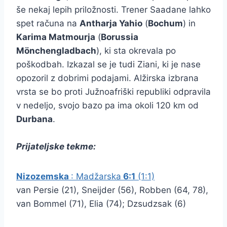
še nekaj lepih priložnosti. Trener Saadane lahko
spet računa na
Antharja Yahio
(
Bochum
) in
Karima Matmourja
(
Borussia
Mönchengladbach
), ki sta okrevala po
poškodbah. Izkazal se je tudi Ziani, ki je nase
opozoril z dobrimi podajami. Alžirska izbrana
vrsta se bo proti Južnoafriški republiki odpravila
v nedeljo, svojo bazo pa ima okoli 120 km od
Durbana
.
Prijateljske tekme:
Nizozemska
: Madžarska
6:1
(1:1)
van Persie (21), Sneijder (56), Robben (64, 78),
van Bommel (71), Elia (74); Dzsudzsak (6)