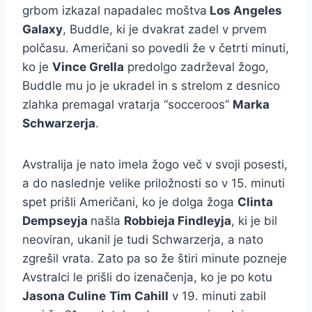
grbom izkazal napadalec moštva
Los Angeles
Galaxy
, Buddle, ki je dvakrat zadel v prvem
polčasu. Američani so povedli že v četrti minuti,
ko je
Vince Grella
predolgo zadrževal žogo,
Buddle mu jo je ukradel in s strelom z desnico
zlahka premagal vratarja “socceroos”
Marka
Schwarzerja
.
Avstralija je nato imela žogo več v svoji posesti,
a do naslednje velike priložnosti so v 15. minuti
spet prišli Američani, ko je dolga žoga
Clinta
Dempseyja
našla
Robbieja Findleyja
, ki je bil
neoviran, ukanil je tudi Schwarzerja, a nato
zgrešil vrata. Zato pa so že štiri minute pozneje
Avstralci le prišli do izenačenja, ko je po kotu
Jasona Culine
Tim Cahill
v 19. minuti zabil