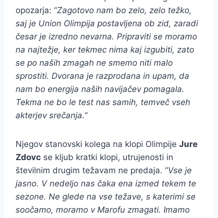
opozarja: “
Zagotovo nam bo zelo, zelo težko,
saj je Union Olimpija postavljena ob zid, zaradi
česar je izredno nevarna. Pripraviti se moramo
na najtežje, ker tekmec nima kaj izgubiti, zato
se po naših zmagah ne smemo niti malo
sprostiti. Dvorana je razprodana in upam, da
nam bo energija naših navijačev pomagala.
Tekma ne bo le test nas samih, temveč vseh
akterjev srečanja.
“
Njegov stanovski kolega na klopi Olimpije
Jure
Zdovc
se kljub kratki klopi, utrujenosti in
številnim drugim težavam ne predaja. “
Vse je
jasno. V nedeljo nas čaka ena izmed tekem te
sezone. Ne glede na vse težave, s katerimi se
soočamo, moramo v Marofu zmagati. Imamo