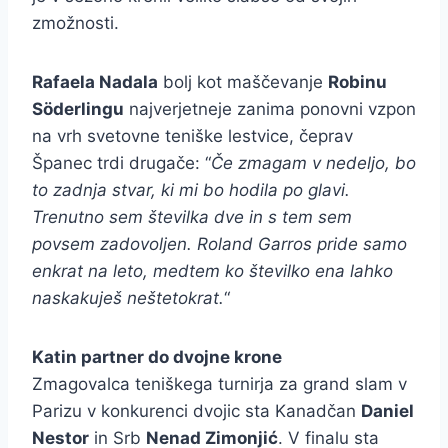
zmožnosti.
Rafaela Nadala
bolj kot maščevanje
Robinu
Söderlingu
najverjetneje zanima ponovni vzpon
na vrh svetovne teniške lestvice, čeprav
Španec trdi drugače: “
Če zmagam v nedeljo, bo
to zadnja stvar, ki mi bo hodila po glavi.
Trenutno sem številka dve in s tem sem
povsem zadovoljen. Roland Garros pride samo
enkrat na leto, medtem ko številko ena lahko
naskakuješ neštetokrat.
“
Katin partner do dvojne krone
Zmagovalca teniškega turnirja za grand slam v
Parizu v konkurenci dvojic sta Kanadčan
Daniel
Nestor
in Srb
Nenad Zimonjić
. V finalu sta