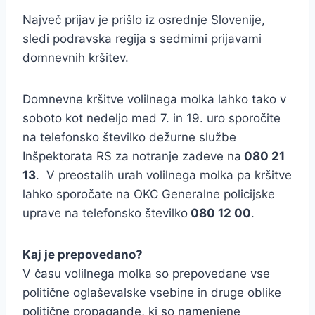
Največ prijav je prišlo iz osrednje Slovenije,
sledi podravska regija s sedmimi prijavami
domnevnih kršitev.
Domnevne kršitve volilnega molka lahko tako v
soboto kot nedeljo med 7. in 19. uro sporočite
na telefonsko številko dežurne službe
Inšpektorata RS za notranje zadeve na
080 21
13
. V preostalih urah volilnega molka pa kršitve
lahko sporočate na OKC Generalne policijske
uprave na telefonsko številko
080 12 00
.
Kaj je prepovedano?
V času volilnega molka so prepovedane vse
politične oglaševalske vsebine in druge oblike
politične propagande, ki so namenjene