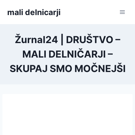
Skip
mali delnicarji
to
content
Žurnal24 | DRUŠTVO –
MALI DELNIČARJI –
SKUPAJ SMO MOČNEJŠI