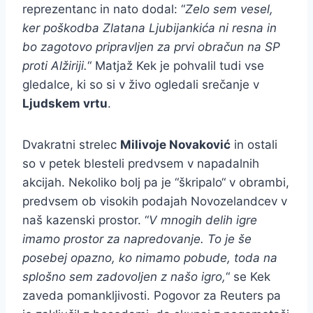
reprezentanc in nato dodal: “
Zelo sem vesel,
ker poškodba Zlatana Ljubijankića ni resna in
bo zagotovo pripravljen za prvi obračun na SP
proti Alžiriji.
“ Matjaž Kek je pohvalil tudi vse
gledalce, ki so si v živo ogledali srečanje v
Ljudskem vrtu
.
Dvakratni strelec
Milivoje Novaković
in ostali
so v petek blesteli predvsem v napadalnih
akcijah. Nekoliko bolj pa je “škripalo“ v obrambi,
predvsem ob visokih podajah Novozelandcev v
naš kazenski prostor. “
V mnogih delih igre
imamo prostor za napredovanje. To je še
posebej opazno, ko nimamo pobude, toda na
splošno sem zadovoljen z našo igro,
“ se Kek
zaveda pomankljivosti. Pogovor za Reuters pa