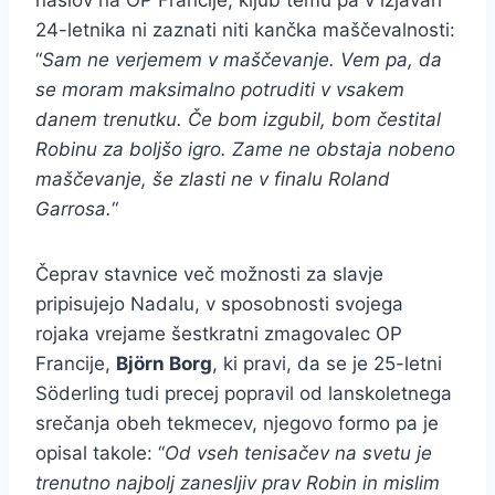
naslov na OP Francije, kljub temu pa v izjavah
24-letnika ni zaznati niti kančka maščevalnosti:
“
Sam ne verjemem v maščevanje. Vem pa, da
se moram maksimalno potruditi v vsakem
danem trenutku. Če bom izgubil, bom čestital
Robinu za boljšo igro. Zame ne obstaja nobeno
maščevanje, še zlasti ne v finalu Roland
Garrosa.
“
Čeprav stavnice več možnosti za slavje
pripisujejo Nadalu, v sposobnosti svojega
rojaka vrejame šestkratni zmagovalec OP
Francije,
Björn Borg
, ki pravi, da se je 25-letni
Söderling tudi precej popravil od lanskoletnega
srečanja obeh tekmecev, njegovo formo pa je
opisal takole: “
Od vseh tenisačev na svetu je
trenutno najbolj zanesljiv prav Robin in mislim