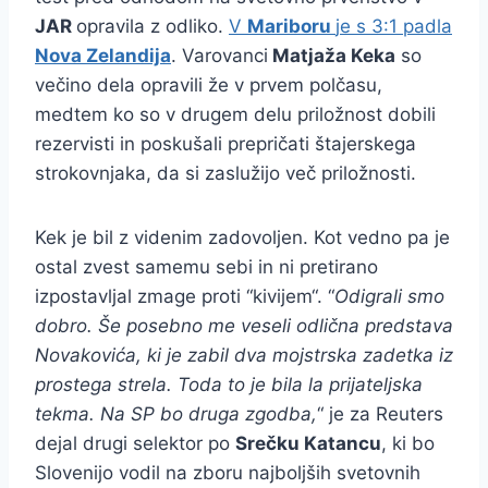
JAR
opravila z odliko.
V
Mariboru
je s 3:1 padla
Nova Zelandija
. Varovanci
Matjaža Keka
so
večino dela opravili že v prvem polčasu,
medtem ko so v drugem delu priložnost dobili
rezervisti in poskušali prepričati štajerskega
strokovnjaka, da si zaslužijo več priložnosti.
Kek je bil z videnim zadovoljen. Kot vedno pa je
ostal zvest samemu sebi in ni pretirano
izpostavljal zmage proti “kivijem“. “
Odigrali smo
dobro. Še posebno me veseli odlična predstava
Novakovića, ki je zabil dva mojstrska zadetka iz
prostega strela. Toda to je bila la prijateljska
tekma. Na SP bo druga zgodba,
“ je za Reuters
dejal drugi selektor po
Srečku Katancu
, ki bo
Slovenijo vodil na zboru najboljših svetovnih