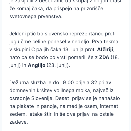
je zaključil z besedami, da skupaj z nogometaši
že komaj čaka, da prispejo na prizorišče
svetovnega prvenstva.
Jekleni ptič bo slovensko reprezentanco proti
jugu črne celine ponesel v nedeljo. Prva tekma
v skupini C pa jih čaka 13. junija proti
Alžiriji
,
nato pa se bodo po vrsti pomerili še z
ZDA
(18.
junij) in
Anglijo
(23. junij).
Dežurna služba je do 19.00 prijela 32 prijav
domnevnih kršitev volilnega molka, največ iz
osrednje Slovenije. Deset prijav se je nanašalo
na plakate in panoje, na medije osem, internet
sedem, letake štiri in še dve prijavi na ostale
zadeve.