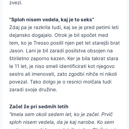
zvezi.
”Sploh nisem vedela, kaj je to seks”
Zdaj pa je razkrila tudi, kaj se je pred petimi leti
dejansko dogajalo. Otrok je bil spočet med
tem, ko je Tresso posilil njen pet let starejši brat
Jason. Lani je bil zaradi posilstva obsojen na
štiriletno zaporno kazen. Ker je bila takrat stara
le 11 let, je niso smeli identificirati kot njegovo
sestro ali imenovati, zato zgodbi nihče ni nikoli
povezal. Tako dolgo je o resnici molčala tudi
zaradi svoje družine.
Začel že pri sedmih letih
”Imela sem okoli sedem let, ko je začel. Prvič
sploh nisem vedela, da je kaj narobe. Ko sem