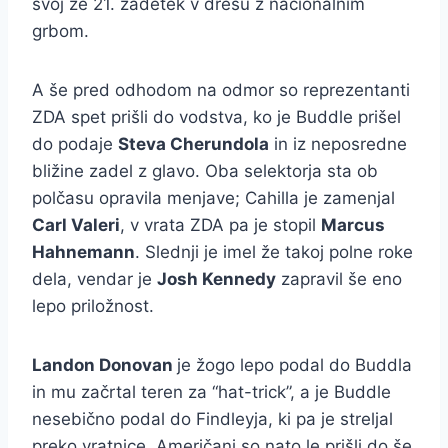
svoj že 21. zadetek v dresu z nacionalnim
grbom.
A še pred odhodom na odmor so reprezentanti
ZDA spet prišli do vodstva, ko je Buddle prišel
do podaje
Steva Cherundola
in iz neposredne
bližine zadel z glavo. Oba selektorja sta ob
polčasu opravila menjave; Cahilla je zamenjal
Carl Valeri
, v vrata ZDA pa je stopil
Marcus
Hahnemann
. Slednji je imel že takoj polne roke
dela, vendar je
Josh Kennedy
zapravil še eno
lepo priložnost.
Landon Donovan
je žogo lepo podal do Buddla
in mu začrtal teren za “hat-trick”, a je Buddle
nesebično podal do Findleyja, ki pa je streljal
preko vratnice. Američani so nato le prišli do še