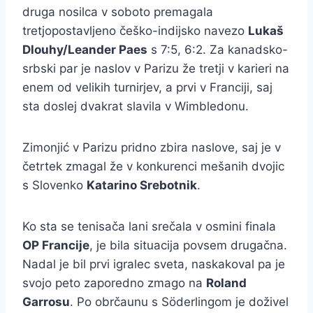
druga nosilca v soboto premagala
tretjopostavljeno češko-indijsko navezo
Lukaš
Dlouhy/Leander Paes
s 7:5, 6:2. Za kanadsko-
srbski par je naslov v Parizu že tretji v karieri na
enem od velikih turnirjev, a prvi v Franciji, saj
sta doslej dvakrat slavila v Wimbledonu.
Zimonjić v Parizu pridno zbira naslove, saj je v
četrtek zmagal že v konkurenci mešanih dvojic
s Slovenko
Katarino Srebotnik
.
Ko sta se tenisača lani srečala v osmini finala
OP Francije
, je bila situacija povsem drugačna.
Nadal je bil prvi igralec sveta, naskakoval pa je
svojo peto zaporedno zmago na
Roland
Garrosu
. Po obrčaunu s Söderlingom je doživel