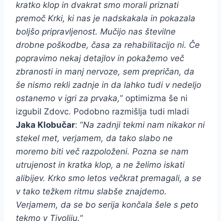
kratko klop in dvakrat smo morali priznati
premoč Krki, ki nas je nadskakala in pokazala
boljšo pripravljenost. Mučijo nas številne
drobne poškodbe, časa za rehabilitacijo ni. Če
popravimo nekaj detajlov in pokažemo več
zbranosti in manj nervoze, sem prepričan, da
še nismo rekli zadnje in da lahko tudi v nedeljo
ostanemo v igri za prvaka,
” optimizma še ni
izgubil Zdovc. Podobno razmišlja tudi mladi
Jaka Klobučar
: “
Na zadnji tekmi nam nikakor ni
stekel met, verjamem, da tako slabo ne
moremo biti več razpoloženi. Pozna se nam
utrujenost in kratka klop, a ne želimo iskati
alibijev. Krko smo letos večkrat premagali, a se
v tako težkem ritmu slabše znajdemo.
Verjamem, da se bo serija končala šele s peto
tekmo v Tivoliju.
“