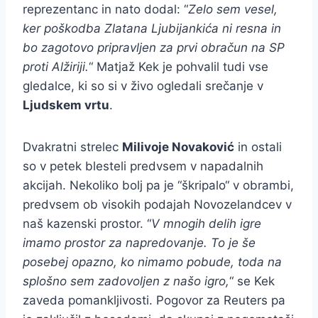
reprezentanc in nato dodal: “
Zelo sem vesel,
ker poškodba Zlatana Ljubijankića ni resna in
bo zagotovo pripravljen za prvi obračun na SP
proti Alžiriji.
“ Matjaž Kek je pohvalil tudi vse
gledalce, ki so si v živo ogledali srečanje v
Ljudskem vrtu
.
Dvakratni strelec
Milivoje Novaković
in ostali
so v petek blesteli predvsem v napadalnih
akcijah. Nekoliko bolj pa je “škripalo“ v obrambi,
predvsem ob visokih podajah Novozelandcev v
naš kazenski prostor. “
V mnogih delih igre
imamo prostor za napredovanje. To je še
posebej opazno, ko nimamo pobude, toda na
splošno sem zadovoljen z našo igro,
“ se Kek
zaveda pomankljivosti. Pogovor za Reuters pa