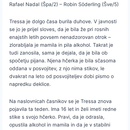
Rafael Nadal (Špa/2) – Robin Söderling (Šve/5)
Tressa je dolgo časa burila duhove. V javnosti
se jo je prijel sloves, da je bila že pri rosnih
enajstih letih povsem nenadzorovan otrok –
zlorabljala je mamila in pila alkohol. Takrat je
tudi zanosila, sama je dejala, da je bila ob
spočetju pijana. Njena hčerka je bila sčasoma
oddana v posvojitev, z njo nima stikov, le
dvakrat na leto od posvojiteljev dobi pismo o
napredku deklice.
Na naslovnicah časnikov se je Tressa znova
pojavila ta teden. Ima 16 let in želi imeti redne
stike s svojo hčerko. Pravi, da je odrasla,
opustila alkohol in mamila in da je v stabilni