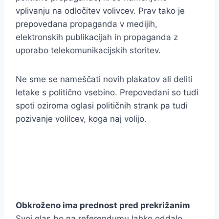
vplivanju na odločitev volivcev. Prav tako je
prepovedana propaganda v medijih,
elektronskih publikacijah in propaganda z
uporabo telekomunikacijskih storitev.
Ne sme se nameščati novih plakatov ali deliti
letake s politično vsebino. Prepovedani so tudi
spoti oziroma oglasi političnih strank pa tudi
pozivanje volilcev, koga naj volijo.
Obkroženo ima prednost pred prekrižanim
Svoj glas bo na referendumu lahko oddalo