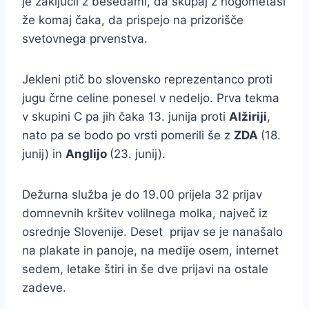
je zaključil z besedami, da skupaj z nogometaši
že komaj čaka, da prispejo na prizorišče
svetovnega prvenstva.
Jekleni ptič bo slovensko reprezentanco proti
jugu črne celine ponesel v nedeljo. Prva tekma
v skupini C pa jih čaka 13. junija proti
Alžiriji
,
nato pa se bodo po vrsti pomerili še z
ZDA
(18.
junij) in
Anglijo
(23. junij).
Dežurna služba je do 19.00 prijela 32 prijav
domnevnih kršitev volilnega molka, največ iz
osrednje Slovenije. Deset prijav se je nanašalo
na plakate in panoje, na medije osem, internet
sedem, letake štiri in še dve prijavi na ostale
zadeve.