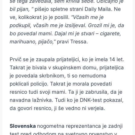
se tega zavedala, sem krivila sebe. Običajno je
bil pijan, ”
pišejo spletne strani Daily Maila. Ne
ve, kolikokrat jo je posilil.
”Včasih me je
podkupil, včasih me je izsiljeval. Grozil mi je, da
bo povedal mami. Dajal mi je stvari – cigarete,
marihuano, pijačo,”
pravi Tressa.
Prvič se je zaupala prijateljici, ko je imela 14 let.
Takrat je bivala v skupinskem domu, prijateljica
je povedala skrbnikom, ti so nemudoma
poklicali policijo. Takrat je morala povedati
resnico tudi svoji mami. Ta ji je zabrusila, da je
navadna lažnivka. Tudi ko je DNK-test pokazal,
da govori resnico, ji še vedno ni verjela.
Slovenska
nogometna reprezentanca je zadnji
test pred odhodom na svetovno prvenstvo v