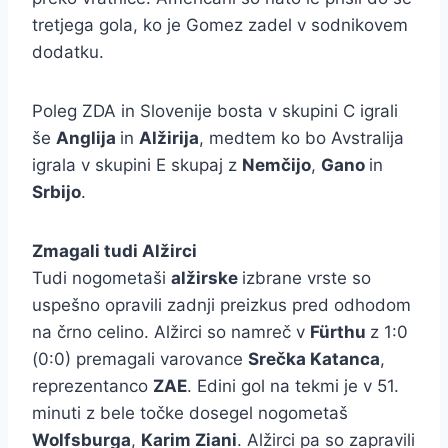
tretjega gola, ko je Gomez zadel v sodnikovem
dodatku.
Poleg ZDA in Slovenije bosta v skupini C igrali
še
Anglija
in
Alžirija
, medtem ko bo Avstralija
igrala v skupini E skupaj z
Nemčijo
,
Gano
in
Srbijo
.
Zmagali tudi Alžirci
Tudi nogometaši
alžirske
izbrane vrste so
uspešno opravili zadnji preizkus pred odhodom
na črno celino. Alžirci so namreč v
Fürthu
z 1:0
(0:0) premagali varovance
Srečka Katanca
,
reprezentanco
ZAE
. Edini gol na tekmi je v 51.
minuti z bele točke dosegel nogometaš
Wolfsburga
,
Karim Ziani
. Alžirci pa so zapravili