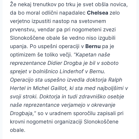
Že nekaj trenutkov po trku je svet obšla novica,
da bo moral odlični napadalec
Chelsea
zelo
verjetno izpustiti nastop na svetovnem
prvenstvu, vendar pa pri nogometeni zvezi
Slonokoščene obale še vedno niso izgubili
upanja. Po uspešni operaciji v
Bernu
pa je
optimizem še toliko večji. “
Kapetan naše
reprezentance Didier Drogba je bil v soboto
sprejet v bolnišnico Linderhof v Bernu.
Operacijo sta uspešno izvedla doktorja Ralph
Hertel in Michel Gaillot, ki sta med najboljšimi v
svoji stroki. Doktorja in tudi zdravniško osebje
naše reprezentance verjamejo v okrevanje
Drogbaja,
“ so v uradnem sporočilu zapisali pri
krovni nogometni organizaciji Slonokoščene
obale.