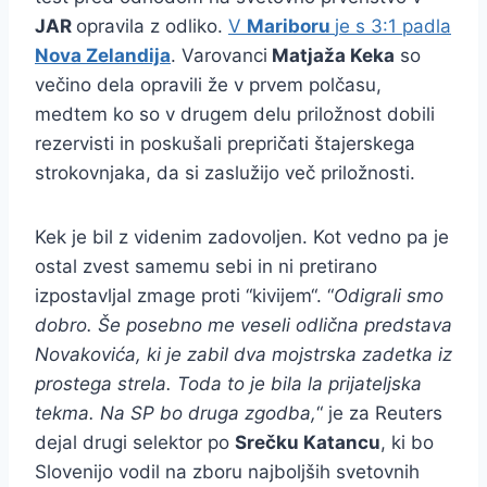
JAR
opravila z odliko.
V
Mariboru
je s 3:1 padla
Nova Zelandija
. Varovanci
Matjaža Keka
so
večino dela opravili že v prvem polčasu,
medtem ko so v drugem delu priložnost dobili
rezervisti in poskušali prepričati štajerskega
strokovnjaka, da si zaslužijo več priložnosti.
Kek je bil z videnim zadovoljen. Kot vedno pa je
ostal zvest samemu sebi in ni pretirano
izpostavljal zmage proti “kivijem“. “
Odigrali smo
dobro. Še posebno me veseli odlična predstava
Novakovića, ki je zabil dva mojstrska zadetka iz
prostega strela. Toda to je bila la prijateljska
tekma. Na SP bo druga zgodba,
“ je za Reuters
dejal drugi selektor po
Srečku Katancu
, ki bo
Slovenijo vodil na zboru najboljših svetovnih