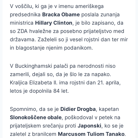
V voščilu, ki ga je v imenu ameriškega
predsednika
Bracka Obame
poslala zunanja
ministrica
Hillary Clinton
, je bilo zapisano, da
so ZDA hvaležne za posebno prijateljstvo med
državama. Zaželeli so ji vesel rojstni dan ter mir
in blagostanje njenim podanikom.
V Buckinghamski palači pa nerodnosti niso
zamerili, dejali so, da je šlo le za napako.
Kraljica Elizabeta II. ima rojstni dan 21. aprila,
letos je dopolnila 84 let.
Spomnimo, da se je
Didier Drogba
, kapetan
Slonokoščene obale
, poškodoval v petek na
prijateljskem srečanju proti
Japonski
, ko se je
zaletel z branilcem
Marcusom Tuliom Tanako
.