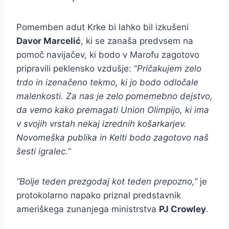
Pomemben adut Krke bi lahko bil izkušeni
Davor Marcelić
, ki se zanaša predvsem na
pomoč navijačev, ki bodo v Marofu zagotovo
pripravili peklensko vzdušje: “
Pričakujem zelo
trdo in izenačeno tekmo, ki jo bodo odločale
malenkosti. Za nas je zelo pomemebno dejstvo,
da vemo kako premagati Union Olimpijo, ki ima
v svojih vrstah nekaj izrednih košarkarjev.
Novomeška publika in Kelti bodo zagotovo naš
šesti igralec.
“
”Bolje teden prezgodaj kot teden prepozno,”
je
protokolarno napako priznal predstavnik
ameriškega zunanjega ministrstva
PJ Crowley
.