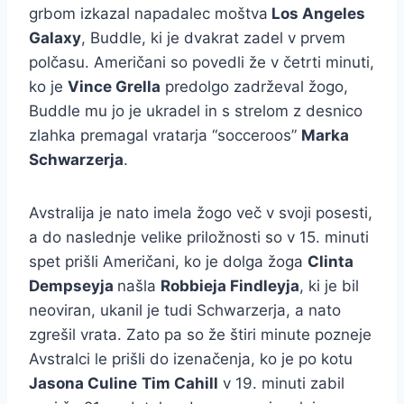
grbom izkazal napadalec moštva
Los Angeles
Galaxy
, Buddle, ki je dvakrat zadel v prvem
polčasu. Američani so povedli že v četrti minuti,
ko je
Vince Grella
predolgo zadrževal žogo,
Buddle mu jo je ukradel in s strelom z desnico
zlahka premagal vratarja “socceroos”
Marka
Schwarzerja
.
Avstralija je nato imela žogo več v svoji posesti,
a do naslednje velike priložnosti so v 15. minuti
spet prišli Američani, ko je dolga žoga
Clinta
Dempseyja
našla
Robbieja Findleyja
, ki je bil
neoviran, ukanil je tudi Schwarzerja, a nato
zgrešil vrata. Zato pa so že štiri minute pozneje
Avstralci le prišli do izenačenja, ko je po kotu
Jasona Culine
Tim Cahill
v 19. minuti zabil