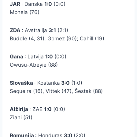
JAR
: Danska
1:0
(0:0)
Mphela (76)
ZDA
: Avstralija
3:1
(2:1)
Buddle (4, 31), Gomez (90); Cahill (19)
Gana
: Latvija
1:0
(0:0)
Owusu-Abeyie (88)
Slovaška
: Kostarika
3:0
(1:0)
Sequeira (16), Vittek (47), Šestak (88)
Alžirija
: ZAE
1:0
(0:0)
Ziani (51)
Romunija
: Honduras
3:0
(2:0)