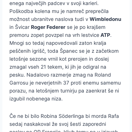
enega največjih padcev v svoji karieri.
Poškodba kolena mu je namreč preprečila
možnost ubranitve naslova tudi v
Wimbledonu
in Švicar
Roger Federer
se je po krajšem
premoru zopet povzpel na vrh lestvice
ATP
.
Mnogi so tedaj napovedovali zaton kralja
peščenih igrišč, toda Španec se je z začetkom
letošnje sezone vrnil kot prerojen in doslej
zmagal vseh 21 tekem, ki jih je odigral na
pesku. Nadalovo razmerje zmag na Roland
Garrosu je neverjetnih 37 proti enemu samemu
porazu, na letošnjem turnirju pa zaenkrat še ni
izgubil nobenega niza.
Če ne bi bilo Robina Söderlinga bi morda Rafa
sedaj naskakoval že svoj šesti zaporedni