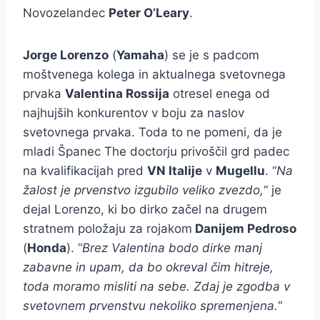
Novozelandec
Peter O’Leary
.
Jorge Lorenzo
(
Yamaha
) se je s padcom
moštvenega kolega in aktualnega svetovnega
prvaka
Valentina Rossija
otresel enega od
najhujših konkurentov v boju za naslov
svetovnega prvaka. Toda to ne pomeni, da je
mladi Španec The doctorju privoščil grd padec
na kvalifikacijah pred
VN Italije
v
Mugellu
. “
Na
žalost je prvenstvo izgubilo veliko zvezdo,
“ je
dejal Lorenzo, ki bo dirko začel na drugem
stratnem položaju za rojakom
Danijem Pedroso
(
Honda
). “
Brez Valentina bodo dirke manj
zabavne in upam, da bo okreval čim hitreje,
toda moramo misliti na sebe. Zdaj je zgodba v
svetovnem prvenstvu nekoliko spremenjena.
“