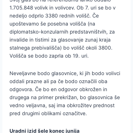
1.705.848 volivk in volivcev. Ob 7. uri se bo v
nedeljo odprlo 3380 rednih volišč. Če
upoštevamo še posebna volišča (na
diplomatsko-konzularnih predstavništvih, za
invalide in tistimi za glasovanje zunaj kraja
stalnega prebivališča) bo volišč okoli 3800.
Volišča se bodo zaprla ob 19. uri.
Neveljavne bodo glasovnice, ki jih bodo volivci
oddali prazne ali pa če bodo označili oba
odgovora. Če bo en odgovor obkrožen in
drugega na primer prekrižan, bo glasovnica še
vedno veljavna, saj ima obkrožitev prednost
pred drugimi oblikami označitve.
Uradni izid šele konec junija