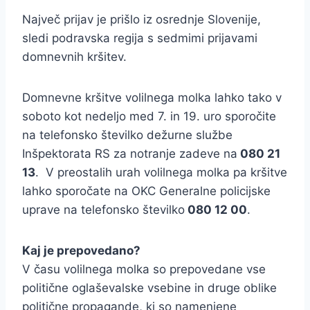
Največ prijav je prišlo iz osrednje Slovenije,
sledi podravska regija s sedmimi prijavami
domnevnih kršitev.
Domnevne kršitve volilnega molka lahko tako v
soboto kot nedeljo med 7. in 19. uro sporočite
na telefonsko številko dežurne službe
Inšpektorata RS za notranje zadeve na
080 21
13
. V preostalih urah volilnega molka pa kršitve
lahko sporočate na OKC Generalne policijske
uprave na telefonsko številko
080 12 00
.
Kaj je prepovedano?
V času volilnega molka so prepovedane vse
politične oglaševalske vsebine in druge oblike
politične propagande, ki so namenjene