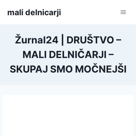
Skip
mali delnicarji
to
content
Žurnal24 | DRUŠTVO –
MALI DELNIČARJI –
SKUPAJ SMO MOČNEJŠI