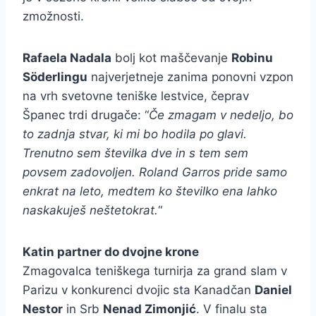
zmožnosti.
Rafaela Nadala
bolj kot maščevanje
Robinu
Söderlingu
najverjetneje zanima ponovni vzpon
na vrh svetovne teniške lestvice, čeprav
Španec trdi drugače: “
Če zmagam v nedeljo, bo
to zadnja stvar, ki mi bo hodila po glavi.
Trenutno sem številka dve in s tem sem
povsem zadovoljen. Roland Garros pride samo
enkrat na leto, medtem ko številko ena lahko
naskakuješ neštetokrat.
“
Katin partner do dvojne krone
Zmagovalca teniškega turnirja za grand slam v
Parizu v konkurenci dvojic sta Kanadčan
Daniel
Nestor
in Srb
Nenad Zimonjić
. V finalu sta