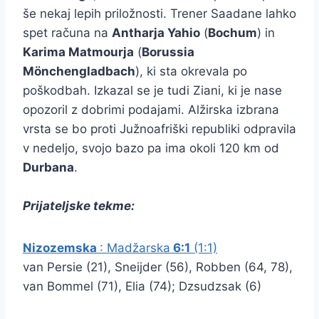
še nekaj lepih priložnosti. Trener Saadane lahko
spet računa na
Antharja Yahio
(
Bochum
) in
Karima Matmourja
(
Borussia
Mönchengladbach
), ki sta okrevala po
poškodbah. Izkazal se je tudi Ziani, ki je nase
opozoril z dobrimi podajami. Alžirska izbrana
vrsta se bo proti Južnoafriški republiki odpravila
v nedeljo, svojo bazo pa ima okoli 120 km od
Durbana
.
Prijateljske tekme:
Nizozemska
: Madžarska
6:1
(1:1)
van Persie (21), Sneijder (56), Robben (64, 78),
van Bommel (71), Elia (74); Dzsudzsak (6)