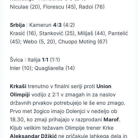
Niculae (20), Florescu (45), Radoi (76)
Srbija
: Kamerun
4:3
(4:2)
Krasić (16), Stanković (25), Milijaš (44), Pantelić
(45); Webo (5, 20), Chuopo Moting (67)
Švica : Italija
1:1
(1:1)
Inler (10); Quagliarella (14)
Krkaši
trenutno v finalni seriji proti
Union
Olimpiji
vodijo z 2:1 v zmagah in za naslov
državnih prvakov potrebujejo le še eno zmago.
Prvo met žogico imajo Dolenjci v nedeljo ob
18.30, ko zmaji prihajajo v razprodani
Marof
.
Kljub velikim težavam Olimpije trener Krke
Aleksandar Džikić
ne pričakuje lahkega dela in