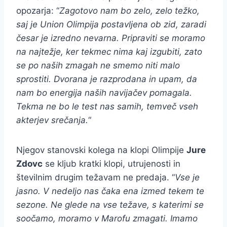
opozarja: “
Zagotovo nam bo zelo, zelo težko,
saj je Union Olimpija postavljena ob zid, zaradi
česar je izredno nevarna. Pripraviti se moramo
na najtežje, ker tekmec nima kaj izgubiti, zato
se po naših zmagah ne smemo niti malo
sprostiti. Dvorana je razprodana in upam, da
nam bo energija naših navijačev pomagala.
Tekma ne bo le test nas samih, temveč vseh
akterjev srečanja.
“
Njegov stanovski kolega na klopi Olimpije
Jure
Zdovc
se kljub kratki klopi, utrujenosti in
številnim drugim težavam ne predaja. “
Vse je
jasno. V nedeljo nas čaka ena izmed tekem te
sezone. Ne glede na vse težave, s katerimi se
soočamo, moramo v Marofu zmagati. Imamo