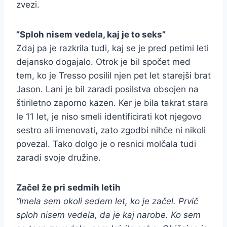
zvezi.
”Sploh nisem vedela, kaj je to seks”
Zdaj pa je razkrila tudi, kaj se je pred petimi leti
dejansko dogajalo. Otrok je bil spočet med
tem, ko je Tresso posilil njen pet let starejši brat
Jason. Lani je bil zaradi posilstva obsojen na
štiriletno zaporno kazen. Ker je bila takrat stara
le 11 let, je niso smeli identificirati kot njegovo
sestro ali imenovati, zato zgodbi nihče ni nikoli
povezal. Tako dolgo je o resnici molčala tudi
zaradi svoje družine.
Začel že pri sedmih letih
”Imela sem okoli sedem let, ko je začel. Prvič
sploh nisem vedela, da je kaj narobe. Ko sem