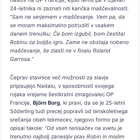
naslov na OP Francije, kljub temu pa v izjavah
24-letnika ni zaznati niti kančka maščevalnosti:
“
Sam ne verjemem v maščevanje. Vem pa, da
se moram maksimalno potruditi v vsakem
danem trenutku. Če bom izgubil, bom čestital
Robinu za boljšo igro. Zame ne obstaja nobeno
maščevanje, še zlasti ne v finalu Roland
Garrosa.
“
Čeprav stavnice več možnosti za slavje
pripisujejo Nadalu, v sposobnosti svojega
rojaka vrejame šestkratni zmagovalec OP
Francije,
Björn Borg
, ki pravi, da se je 25-letni
Söderling tudi precej popravil od lanskoletnega
srečanja obeh tekmecev, njegovo formo pa je
opisal takole: “
Od vseh tenisačev na svetu je
trenutno najbolj zanesljiv prav Robin in mislim