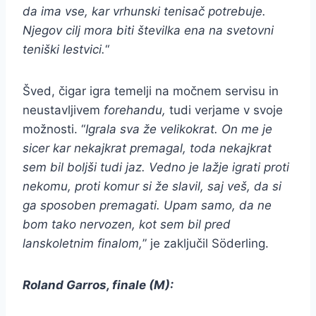
da ima vse, kar vrhunski tenisač potrebuje.
Njegov cilj mora biti številka ena na svetovni
teniški lestvici.
“
Šved, čigar igra temelji na močnem servisu in
neustavljivem
forehandu,
tudi verjame v svoje
možnosti. “
Igrala sva že velikokrat. On me je
sicer kar nekajkrat premagal, toda nekajkrat
sem bil boljši tudi jaz. Vedno je lažje igrati proti
nekomu, proti komur si že slavil, saj veš, da si
ga sposoben premagati. Upam samo, da ne
bom tako nervozen, kot sem bil pred
lanskoletnim finalom,
” je zaključil Söderling.
Roland Garros, finale (M):