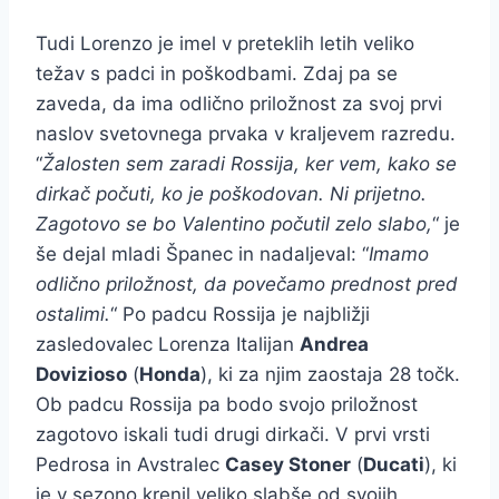
Tudi Lorenzo je imel v preteklih letih veliko
težav s padci in poškodbami. Zdaj pa se
zaveda, da ima odlično priložnost za svoj prvi
naslov svetovnega prvaka v kraljevem razredu.
“
Žalosten sem zaradi Rossija, ker vem, kako se
dirkač počuti, ko je poškodovan. Ni prijetno.
Zagotovo se bo Valentino počutil zelo slabo,
“ je
še dejal mladi Španec in nadaljeval: “
Imamo
odlično priložnost, da povečamo prednost pred
ostalimi.
“ Po padcu Rossija je najbližji
zasledovalec Lorenza Italijan
Andrea
Dovizioso
(
Honda
), ki za njim zaostaja 28 točk.
Ob padcu Rossija pa bodo svojo priložnost
zagotovo iskali tudi drugi dirkači. V prvi vrsti
Pedrosa in Avstralec
Casey Stoner
(
Ducati
), ki
je v sezono krenil veliko slabše od svojih