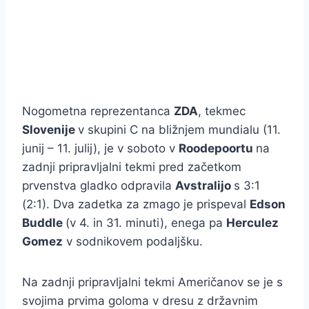
Nogometna reprezentanca
ZDA
, tekmec
Slovenije
v skupini C na bližnjem mundialu (11.
junij – 11. julij), je v soboto v
Roodepoortu
na
zadnji pripravljalni tekmi pred začetkom
prvenstva gladko odpravila
Avstralijo
s 3:1
(2:1). Dva zadetka za zmago je prispeval
Edson
Buddle
(v 4. in 31. minuti), enega pa
Herculez
Gomez
v sodnikovem podaljšku.
Na zadnji pripravljalni tekmi Američanov se je s
svojima prvima goloma v dresu z državnim