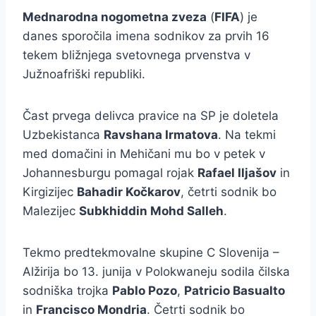
Mednarodna nogometna zveza
(
FIFA
) je
danes sporočila imena sodnikov za prvih 16
tekem bližnjega svetovnega prvenstva v
Južnoafriški republiki.
Čast prvega delivca pravice na SP je doletela
Uzbekistanca
Ravshana Irmatova
. Na tekmi
med domačini in Mehičani mu bo v petek v
Johannesburgu pomagal rojak
Rafael Iljašov
in
Kirgizijec
Bahadir Kočkarov
, četrti sodnik bo
Malezijec
Subkhiddin Mohd Salleh
.
Tekmo predtekmovalne skupine C Slovenija –
Alžirija bo 13. junija v Polokwaneju sodila čilska
sodniška trojka
Pablo Pozo
,
Patricio Basualto
in
Francisco Mondria
. Četrti sodnik bo