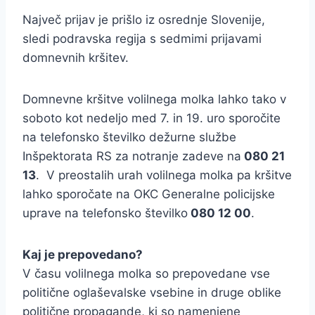
Največ prijav je prišlo iz osrednje Slovenije,
sledi podravska regija s sedmimi prijavami
domnevnih kršitev.
Domnevne kršitve volilnega molka lahko tako v
soboto kot nedeljo med 7. in 19. uro sporočite
na telefonsko številko dežurne službe
Inšpektorata RS za notranje zadeve na
080 21
13
. V preostalih urah volilnega molka pa kršitve
lahko sporočate na OKC Generalne policijske
uprave na telefonsko številko
080 12 00
.
Kaj je prepovedano?
V času volilnega molka so prepovedane vse
politične oglaševalske vsebine in druge oblike
politične propagande, ki so namenjene