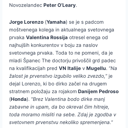
Novozelandec
Peter O’Leary
.
Jorge Lorenzo
(
Yamaha
) se je s padcom
moštvenega kolega in aktualnega svetovnega
prvaka
Valentina Rossija
otresel enega od
najhujših konkurentov v boju za naslov
svetovnega prvaka. Toda to ne pomeni, da je
mladi Španec The doctorju privoščil grd padec
na kvalifikacijah pred
VN Italije
v
Mugellu
. “
Na
žalost je prvenstvo izgubilo veliko zvezdo,
“ je
dejal Lorenzo, ki bo dirko začel na drugem
stratnem položaju za rojakom
Danijem Pedroso
(
Honda
). “
Brez Valentina bodo dirke manj
zabavne in upam, da bo okreval čim hitreje,
toda moramo misliti na sebe. Zdaj je zgodba v
svetovnem prvenstvu nekoliko spremenjena.
“