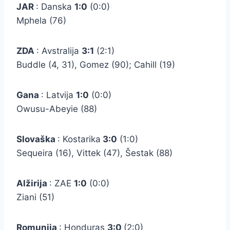
JAR
: Danska
1:0
(0:0)
Mphela (76)
ZDA
: Avstralija
3:1
(2:1)
Buddle (4, 31), Gomez (90); Cahill (19)
Gana
: Latvija
1:0
(0:0)
Owusu-Abeyie (88)
Slovaška
: Kostarika
3:0
(1:0)
Sequeira (16), Vittek (47), Šestak (88)
Alžirija
: ZAE
1:0
(0:0)
Ziani (51)
Romunija
: Honduras
3:0
(2:0)