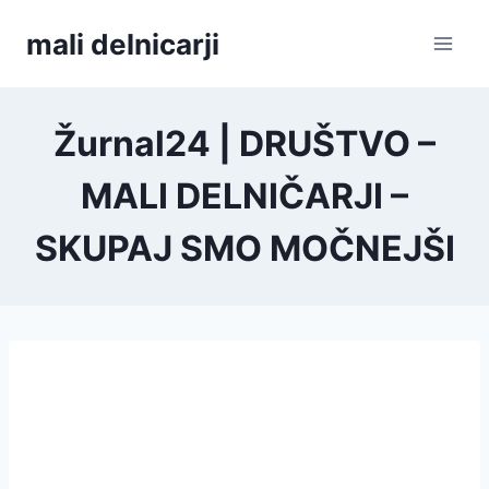
Skip
mali delnicarji
to
content
Žurnal24 | DRUŠTVO –
MALI DELNIČARJI –
SKUPAJ SMO MOČNEJŠI