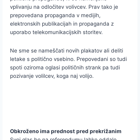
vplivanju na odločitev volivcev. Prav tako je
prepovedana propaganda v medijih,
elektronskih publikacijah in propaganda z
uporabo telekomunikacijskih storitev.
Ne sme se nameščati novih plakatov ali deliti
letake s politično vsebino. Prepovedani so tudi
spoti oziroma oglasi političnih strank pa tudi
pozivanje volilcev, koga naj volijo.
Obkroženo ima prednost pred prekrižanim
Svoj glas bo na referendumu lahko oddalo