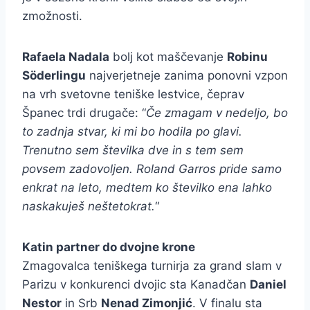
zmožnosti.
Rafaela Nadala
bolj kot maščevanje
Robinu
Söderlingu
najverjetneje zanima ponovni vzpon
na vrh svetovne teniške lestvice, čeprav
Španec trdi drugače: “
Če zmagam v nedeljo, bo
to zadnja stvar, ki mi bo hodila po glavi.
Trenutno sem številka dve in s tem sem
povsem zadovoljen. Roland Garros pride samo
enkrat na leto, medtem ko številko ena lahko
naskakuješ neštetokrat.
“
Katin partner do dvojne krone
Zmagovalca teniškega turnirja za grand slam v
Parizu v konkurenci dvojic sta Kanadčan
Daniel
Nestor
in Srb
Nenad Zimonjić
. V finalu sta