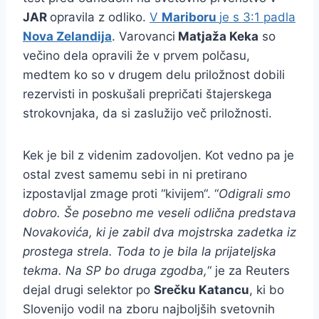
JAR
opravila z odliko.
V
Mariboru
je s 3:1 padla
Nova Zelandija
. Varovanci
Matjaža Keka
so
večino dela opravili že v prvem polčasu,
medtem ko so v drugem delu priložnost dobili
rezervisti in poskušali prepričati štajerskega
strokovnjaka, da si zaslužijo več priložnosti.
Kek je bil z videnim zadovoljen. Kot vedno pa je
ostal zvest samemu sebi in ni pretirano
izpostavljal zmage proti “kivijem“. “
Odigrali smo
dobro. Še posebno me veseli odlična predstava
Novakovića, ki je zabil dva mojstrska zadetka iz
prostega strela. Toda to je bila la prijateljska
tekma. Na SP bo druga zgodba,
“ je za Reuters
dejal drugi selektor po
Srečku Katancu
, ki bo
Slovenijo vodil na zboru najboljših svetovnih