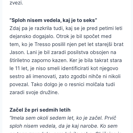
zvezi.
”Sploh nisem vedela, kaj je to seks”
Zdaj pa je razkrila tudi, kaj se je pred petimi leti
dejansko dogajalo. Otrok je bil spočet med
tem, ko je Tresso posilil njen pet let starejši brat
Jason. Lani je bil zaradi posilstva obsojen na
štiriletno zaporno kazen. Ker je bila takrat stara
le 11 let, je niso smeli identificirati kot njegovo
sestro ali imenovati, zato zgodbi nihče ni nikoli
povezal. Tako dolgo je o resnici molčala tudi
zaradi svoje družine.
Začel že pri sedmih letih
”Imela sem okoli sedem let, ko je začel. Prvič
sploh nisem vedela, da je kaj narobe. Ko sem