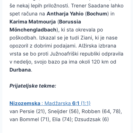
še nekaj lepih priložnosti. Trener Saadane lahko
spet računa na
Antharja Yahio
(
Bochum
) in
Karima Matmourja
(
Borussia
Mönchengladbach
), ki sta okrevala po
poškodbah. Izkazal se je tudi Ziani, ki je nase
opozoril z dobrimi podajami. Alžirska izbrana
vrsta se bo proti Južnoafriški republiki odpravila
v nedeljo, svojo bazo pa ima okoli 120 km od
Durbana
.
Prijateljske tekme:
Nizozemska
: Madžarska
6:1
(1:1)
van Persie (21), Sneijder (56), Robben (64, 78),
van Bommel (71), Elia (74); Dzsudzsak (6)