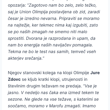
opozarja: “
Zagotovo nam bo zelo, zelo težko,
saj je Union Olimpija postavljena ob zid, zaradi
česar je izredno nevarna. Pripraviti se moramo
na najtežje, ker tekmec nima kaj izgubiti, zato
se po naših zmagah ne smemo niti malo
sprostiti. Dvorana je razprodana in upam, da
nam bo energija naših navijačev pomagala.
Tekma ne bo le test nas samih, temveč vseh
akterjev srečanja.
“
Njegov stanovski kolega na klopi Olimpije
Jure
Zdovc
se kljub kratki klopi, utrujenosti in
številnim drugim težavam ne predaja. “
Vse je
jasno. V nedeljo nas čaka ena izmed tekem te
sezone. Ne glede na vse težave, s katerimi se
soočamo, moramo v Marofu zmagati. Imamo