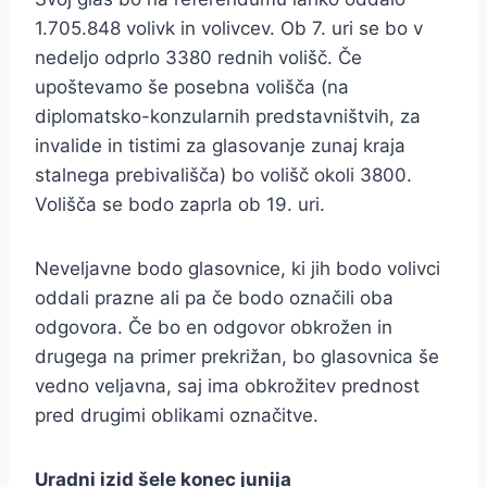
1.705.848 volivk in volivcev. Ob 7. uri se bo v
nedeljo odprlo 3380 rednih volišč. Če
upoštevamo še posebna volišča (na
diplomatsko-konzularnih predstavništvih, za
invalide in tistimi za glasovanje zunaj kraja
stalnega prebivališča) bo volišč okoli 3800.
Volišča se bodo zaprla ob 19. uri.
Neveljavne bodo glasovnice, ki jih bodo volivci
oddali prazne ali pa če bodo označili oba
odgovora. Če bo en odgovor obkrožen in
drugega na primer prekrižan, bo glasovnica še
vedno veljavna, saj ima obkrožitev prednost
pred drugimi oblikami označitve.
Uradni izid šele konec junija