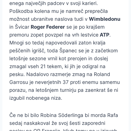
enega največjih padcev v svoji karieri.
Poškodba kolena mu je namreč preprečila
možnost ubranitve naslova tudi v
Wimbledonu
in Švicar
Roger Federer
se je po krajšem
premoru zopet povzpel na vrh lestvice
ATP
.
Mnogi so tedaj napovedovali zaton kralja
peščenih igrišč, toda Španec se je z začetkom
letošnje sezone vrnil kot prerojen in doslej
zmagal vseh 21 tekem, ki jih je odigral na
pesku. Nadalovo razmerje zmag na Roland
Garrosu je neverjetnih 37 proti enemu samemu
porazu, na letošnjem turnirju pa zaenkrat še ni
izgubil nobenega niza.
Če ne bi bilo Robina Söderlinga bi morda Rafa
sedaj naskakoval že svoj šesti zaporedni