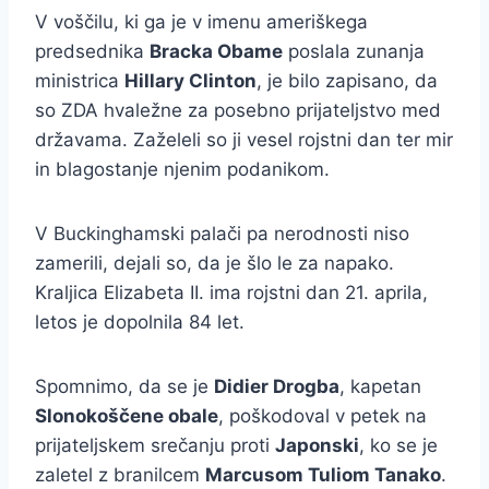
V voščilu, ki ga je v imenu ameriškega
predsednika
Bracka Obame
poslala zunanja
ministrica
Hillary Clinton
, je bilo zapisano, da
so ZDA hvaležne za posebno prijateljstvo med
državama. Zaželeli so ji vesel rojstni dan ter mir
in blagostanje njenim podanikom.
V Buckinghamski palači pa nerodnosti niso
zamerili, dejali so, da je šlo le za napako.
Kraljica Elizabeta II. ima rojstni dan 21. aprila,
letos je dopolnila 84 let.
Spomnimo, da se je
Didier Drogba
, kapetan
Slonokoščene obale
, poškodoval v petek na
prijateljskem srečanju proti
Japonski
, ko se je
zaletel z branilcem
Marcusom Tuliom Tanako
.