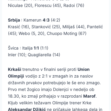
Niculae (20), Florescu (45), Radoi (76)
Srbija
: Kamerun
4:3
(4:2)
Krasić (16), Stanković (25), Milijaš (44), Pantelić
(45); Webo (5, 20), Chuopo Moting (67)
Švica : Italija
1:1
(1:1)
Inler (10); Quagliarella (14)
Krkaši
trenutno v finalni seriji proti
Union
Olimpiji
vodijo z 2:1 v zmagah in za naslov
državnih prvakov potrebujejo le še eno zmago.
Prvo met žogico imajo Dolenjci v nedeljo ob
18.30, ko zmaji prihajajo v razprodani
Marof
.
Kljub velikim težavam Olimpije trener Krke
Aleksandar Džikić
ne pričakuje lahkega dela in