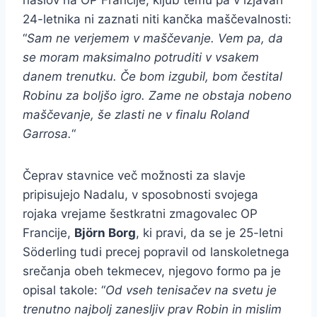
naslov na OP Francije, kljub temu pa v izjavah
24-letnika ni zaznati niti kančka maščevalnosti:
“
Sam ne verjemem v maščevanje. Vem pa, da
se moram maksimalno potruditi v vsakem
danem trenutku. Če bom izgubil, bom čestital
Robinu za boljšo igro. Zame ne obstaja nobeno
maščevanje, še zlasti ne v finalu Roland
Garrosa.
“
Čeprav stavnice več možnosti za slavje
pripisujejo Nadalu, v sposobnosti svojega
rojaka vrejame šestkratni zmagovalec OP
Francije,
Björn Borg
, ki pravi, da se je 25-letni
Söderling tudi precej popravil od lanskoletnega
srečanja obeh tekmecev, njegovo formo pa je
opisal takole: “
Od vseh tenisačev na svetu je
trenutno najbolj zanesljiv prav Robin in mislim