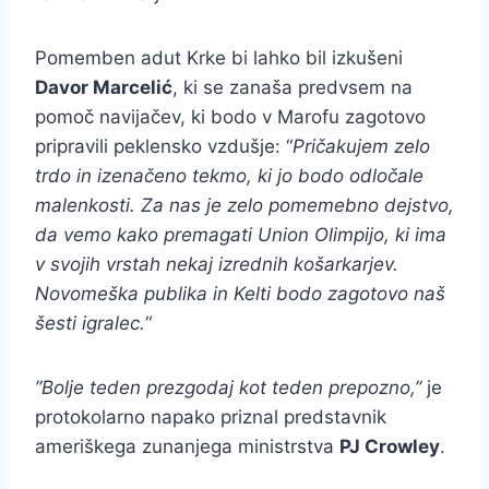
Pomemben adut Krke bi lahko bil izkušeni
Davor Marcelić
, ki se zanaša predvsem na
pomoč navijačev, ki bodo v Marofu zagotovo
pripravili peklensko vzdušje: “
Pričakujem zelo
trdo in izenačeno tekmo, ki jo bodo odločale
malenkosti. Za nas je zelo pomemebno dejstvo,
da vemo kako premagati Union Olimpijo, ki ima
v svojih vrstah nekaj izrednih košarkarjev.
Novomeška publika in Kelti bodo zagotovo naš
šesti igralec.
“
”Bolje teden prezgodaj kot teden prepozno,”
je
protokolarno napako priznal predstavnik
ameriškega zunanjega ministrstva
PJ Crowley
.