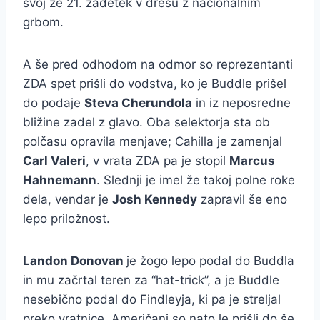
svoj že 21. zadetek v dresu z nacionalnim
grbom.
A še pred odhodom na odmor so reprezentanti
ZDA spet prišli do vodstva, ko je Buddle prišel
do podaje
Steva Cherundola
in iz neposredne
bližine zadel z glavo. Oba selektorja sta ob
polčasu opravila menjave; Cahilla je zamenjal
Carl Valeri
, v vrata ZDA pa je stopil
Marcus
Hahnemann
. Slednji je imel že takoj polne roke
dela, vendar je
Josh Kennedy
zapravil še eno
lepo priložnost.
Landon Donovan
je žogo lepo podal do Buddla
in mu začrtal teren za “hat-trick”, a je Buddle
nesebično podal do Findleyja, ki pa je streljal
preko vratnice. Američani so nato le prišli do še