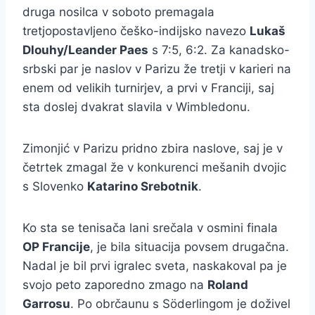
druga nosilca v soboto premagala
tretjopostavljeno češko-indijsko navezo
Lukaš
Dlouhy/Leander Paes
s 7:5, 6:2. Za kanadsko-
srbski par je naslov v Parizu že tretji v karieri na
enem od velikih turnirjev, a prvi v Franciji, saj
sta doslej dvakrat slavila v Wimbledonu.
Zimonjić v Parizu pridno zbira naslove, saj je v
četrtek zmagal že v konkurenci mešanih dvojic
s Slovenko
Katarino Srebotnik
.
Ko sta se tenisača lani srečala v osmini finala
OP Francije
, je bila situacija povsem drugačna.
Nadal je bil prvi igralec sveta, naskakoval pa je
svojo peto zaporedno zmago na
Roland
Garrosu
. Po obrčaunu s Söderlingom je doživel