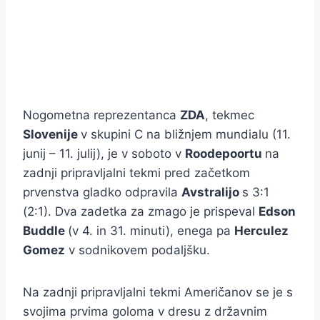
Nogometna reprezentanca
ZDA
, tekmec
Slovenije
v skupini C na bližnjem mundialu (11.
junij – 11. julij), je v soboto v
Roodepoortu
na
zadnji pripravljalni tekmi pred začetkom
prvenstva gladko odpravila
Avstralijo
s 3:1
(2:1). Dva zadetka za zmago je prispeval
Edson
Buddle
(v 4. in 31. minuti), enega pa
Herculez
Gomez
v sodnikovem podaljšku.
Na zadnji pripravljalni tekmi Američanov se je s
svojima prvima goloma v dresu z državnim