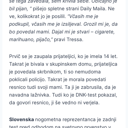
se tega zavedala, sem krivila sebe. Običajno je
bil pijan, ”
pišejo spletne strani Daily Maila. Ne
ve, kolikokrat jo je posilil.
”Včasih me je
podkupil, včasih me je izsiljeval. Grozil mi je, da
bo povedal mami. Dajal mi je stvari – cigarete,
marihuano, pijačo,”
pravi Tressa.
Prvič se je zaupala prijateljici, ko je imela 14 let.
Takrat je bivala v skupinskem domu, prijateljica
je povedala skrbnikom, ti so nemudoma
poklicali policijo. Takrat je morala povedati
resnico tudi svoji mami. Ta ji je zabrusila, da je
navadna lažnivka. Tudi ko je DNK-test pokazal,
da govori resnico, ji še vedno ni verjela.
Slovenska
nogometna reprezentanca je zadnji
test pred odhodom na svetovno prvenstvo v