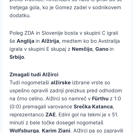
tretjega gola, ko je Gomez zadel v sodnikovem
dodatku.
Poleg ZDA in Slovenije bosta v skupini C igrali
še
Anglija
in
Alžirija
, medtem ko bo Avstralija
igrala v skupini E skupaj z
Nemčijo
,
Gano
in
Srbijo
.
Zmagali tudi Alžirci
Tudi nogometaši
alžirske
izbrane vrste so
uspešno opravili zadnji preizkus pred odhodom
na črno celino. Alžirci so namreč v
Fürthu
z 1:0
(0:0) premagali varovance
Srečka Katanca
,
reprezentanco
ZAE
. Edini gol na tekmi je v 51.
minuti z bele točke dosegel nogometaš
Wolfsburga
,
Karim Ziani
. Alžirci pa so zapravili