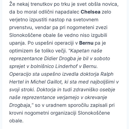
Že nekaj trenutkov po trku je svet obšla novica,
da bo moral odlični napadalec
Chelsea
zelo
verjetno izpustiti nastop na svetovnem
prvenstvu, vendar pa pri nogometeni zvezi
Slonokoščene obale še vedno niso izgubili
upanja. Po uspešni operaciji v
Bernu
pa je
optimizem še toliko večji. “
Kapetan naše
reprezentance Didier Drogba je bil v soboto
sprejet v bolnišnico Linderhof v Bernu.
Operacijo sta uspešno izvedla doktorja Ralph
Hertel in Michel Gaillot, ki sta med najboljšimi v
svoji stroki. Doktorja in tudi zdravniško osebje
naše reprezentance verjamejo v okrevanje
Drogbaja,
“ so v uradnem sporočilu zapisali pri
krovni nogometni organizaciji Slonokoščene
obale.