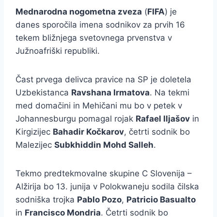
Mednarodna nogometna zveza
(
FIFA
) je
danes sporočila imena sodnikov za prvih 16
tekem bližnjega svetovnega prvenstva v
Južnoafriški republiki.
Čast prvega delivca pravice na SP je doletela
Uzbekistanca
Ravshana Irmatova
. Na tekmi
med domačini in Mehičani mu bo v petek v
Johannesburgu pomagal rojak
Rafael Iljašov
in
Kirgizijec
Bahadir Kočkarov
, četrti sodnik bo
Malezijec
Subkhiddin Mohd Salleh
.
Tekmo predtekmovalne skupine C Slovenija –
Alžirija bo 13. junija v Polokwaneju sodila čilska
sodniška trojka
Pablo Pozo
,
Patricio Basualto
in
Francisco Mondria
. Četrti sodnik bo