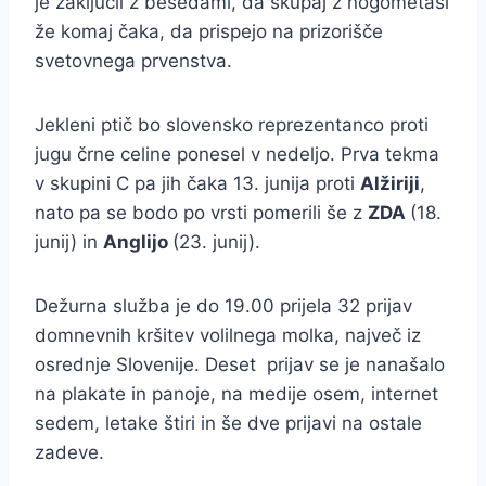
je zaključil z besedami, da skupaj z nogometaši
že komaj čaka, da prispejo na prizorišče
svetovnega prvenstva.
Jekleni ptič bo slovensko reprezentanco proti
jugu črne celine ponesel v nedeljo. Prva tekma
v skupini C pa jih čaka 13. junija proti
Alžiriji
,
nato pa se bodo po vrsti pomerili še z
ZDA
(18.
junij) in
Anglijo
(23. junij).
Dežurna služba je do 19.00 prijela 32 prijav
domnevnih kršitev volilnega molka, največ iz
osrednje Slovenije. Deset prijav se je nanašalo
na plakate in panoje, na medije osem, internet
sedem, letake štiri in še dve prijavi na ostale
zadeve.