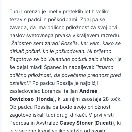
Tudi Lorenzo je imel v preteklih letih veliko
težav s padci in poškodbami. Zdaj pa se
zaveda, da ima odlično priložnost za svoj prvi
naslov svetovnega prvaka v kraljevem razredu.
“
Žalosten sem zaradi Rossija, ker vem, kako se
dirkač počuti, ko je poškodovan. Ni prijetno.
Zagotovo se bo Valentino počutil zelo slabo,
“ je
še dejal mladi Španec in nadaljeval: “
Imamo
odlično priložnost, da povečamo prednost pred
ostalimi.
“ Po padcu Rossija je najbližji
zasledovalec Lorenza Italijan
Andrea
Dovizioso
(
Honda
), ki za njim zaostaja 28 točk.
Ob padcu Rossija pa bodo svojo priložnost
zagotovo iskali tudi drugi dirkači. V prvi vrsti
Pedrosa in Avstralec
Casey Stoner
(
Ducati
), ki
je v sezono krenil veliko slabše od svojih