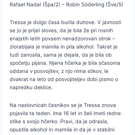
Rafael Nadal (Špa/2) – Robin Söderling (Šve/5)
Tressa je dolgo časa burila duhove. V javnosti
se jo je prijel sloves, da je bila že pri rosnih
enajstih letih povsem nenadzorovan otrok –
zlorabljala je mamila in pila alkohol. Takrat je
tudi zanosila, sama je dejala, da je bila ob
spočetju pijana. Njena hčerka je bila sčasoma
oddana v posvojitev, z njo nima stikov, le
dvakrat na leto od posvojiteljev dobi pismo o
napredku deklice.
Na naslovnicah časnikov se je Tressa znova
pojavila ta teden. Ima 16 let in želi imeti redne
stike s svojo hčerko. Pravi, da je odrasla,
opustila alkohol in mamila in da je v stabilni