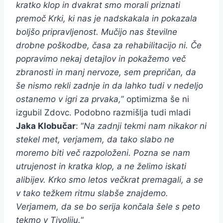
kratko klop in dvakrat smo morali priznati
premoč Krki, ki nas je nadskakala in pokazala
boljšo pripravljenost. Mučijo nas številne
drobne poškodbe, časa za rehabilitacijo ni. Če
popravimo nekaj detajlov in pokažemo več
zbranosti in manj nervoze, sem prepričan, da
še nismo rekli zadnje in da lahko tudi v nedeljo
ostanemo v igri za prvaka,
” optimizma še ni
izgubil Zdovc. Podobno razmišlja tudi mladi
Jaka Klobučar
: “
Na zadnji tekmi nam nikakor ni
stekel met, verjamem, da tako slabo ne
moremo biti več razpoloženi. Pozna se nam
utrujenost in kratka klop, a ne želimo iskati
alibijev. Krko smo letos večkrat premagali, a se
v tako težkem ritmu slabše znajdemo.
Verjamem, da se bo serija končala šele s peto
tekmo v Tivoliju.
“