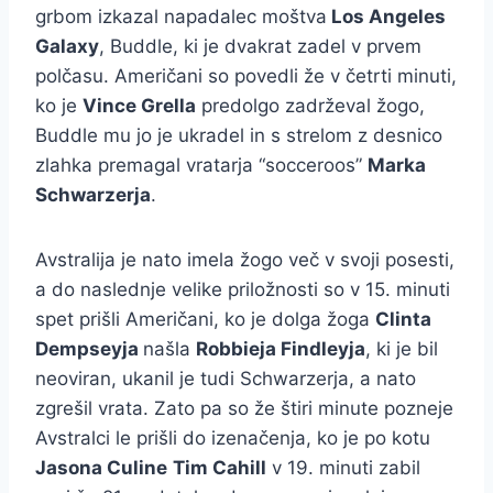
grbom izkazal napadalec moštva
Los Angeles
Galaxy
, Buddle, ki je dvakrat zadel v prvem
polčasu. Američani so povedli že v četrti minuti,
ko je
Vince Grella
predolgo zadrževal žogo,
Buddle mu jo je ukradel in s strelom z desnico
zlahka premagal vratarja “socceroos”
Marka
Schwarzerja
.
Avstralija je nato imela žogo več v svoji posesti,
a do naslednje velike priložnosti so v 15. minuti
spet prišli Američani, ko je dolga žoga
Clinta
Dempseyja
našla
Robbieja Findleyja
, ki je bil
neoviran, ukanil je tudi Schwarzerja, a nato
zgrešil vrata. Zato pa so že štiri minute pozneje
Avstralci le prišli do izenačenja, ko je po kotu
Jasona Culine
Tim Cahill
v 19. minuti zabil