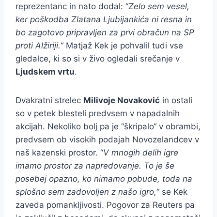
reprezentanc in nato dodal: “
Zelo sem vesel,
ker poškodba Zlatana Ljubijankića ni resna in
bo zagotovo pripravljen za prvi obračun na SP
proti Alžiriji.
“ Matjaž Kek je pohvalil tudi vse
gledalce, ki so si v živo ogledali srečanje v
Ljudskem vrtu
.
Dvakratni strelec
Milivoje Novaković
in ostali
so v petek blesteli predvsem v napadalnih
akcijah. Nekoliko bolj pa je “škripalo“ v obrambi,
predvsem ob visokih podajah Novozelandcev v
naš kazenski prostor. “
V mnogih delih igre
imamo prostor za napredovanje. To je še
posebej opazno, ko nimamo pobude, toda na
splošno sem zadovoljen z našo igro,
“ se Kek
zaveda pomankljivosti. Pogovor za Reuters pa