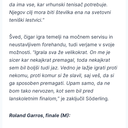
da ima vse, kar vrhunski tenisač potrebuje.
Njegov cilj mora biti številka ena na svetovni
teniški lestvici.
“
Šved, čigar igra temelji na močnem servisu in
neustavljivem
forehandu,
tudi verjame v svoje
možnosti. “
Igrala sva že velikokrat. On me je
sicer kar nekajkrat premagal, toda nekajkrat
sem bil boljši tudi jaz. Vedno je lažje igrati proti
nekomu, proti komur si že slavil, saj veš, da si
ga sposoben premagati. Upam samo, da ne
bom tako nervozen, kot sem bil pred
lanskoletnim finalom,
” je zaključil Söderling.
Roland Garros, finale (M):