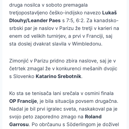
druga nosilca v soboto premagala
tretjopostavljeno češko-indijsko navezo
Lukaš
Dlouhy/Leander Paes
s 7:5, 6:2. Za kanadsko-
srbski par je naslov v Parizu že tretji v karieri na
enem od velikih turnirjev, a prvi v Franciji, saj
sta doslej dvakrat slavila v Wimbledonu.
Zimonjić v Parizu pridno zbira naslove, saj je v
četrtek zmagal že v konkurenci mešanih dvojic
s Slovenko
Katarino Srebotnik
.
Ko sta se tenisača lani srečala v osmini finala
OP Francije
, je bila situacija povsem drugačna.
Nadal je bil prvi igralec sveta, naskakoval pa je
svojo peto zaporedno zmago na
Roland
Garrosu
. Po obrčaunu s Söderlingom je doživel