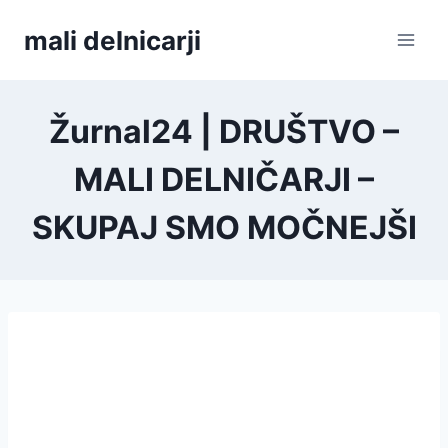
Skip
mali delnicarji
to
content
Žurnal24 | DRUŠTVO –
MALI DELNIČARJI –
SKUPAJ SMO MOČNEJŠI