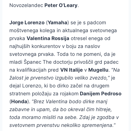
Novozelandec
Peter O’Leary
.
Jorge Lorenzo
(
Yamaha
) se je s padcom
moštvenega kolega in aktualnega svetovnega
prvaka
Valentina Rossija
otresel enega od
najhujših konkurentov v boju za naslov
svetovnega prvaka. Toda to ne pomeni, da je
mladi Španec The doctorju privoščil grd padec
na kvalifikacijah pred
VN Italije
v
Mugellu
. “
Na
žalost je prvenstvo izgubilo veliko zvezdo,
“ je
dejal Lorenzo, ki bo dirko začel na drugem
stratnem položaju za rojakom
Danijem Pedroso
(
Honda
). “
Brez Valentina bodo dirke manj
zabavne in upam, da bo okreval čim hitreje,
toda moramo misliti na sebe. Zdaj je zgodba v
svetovnem prvenstvu nekoliko spremenjena.
“