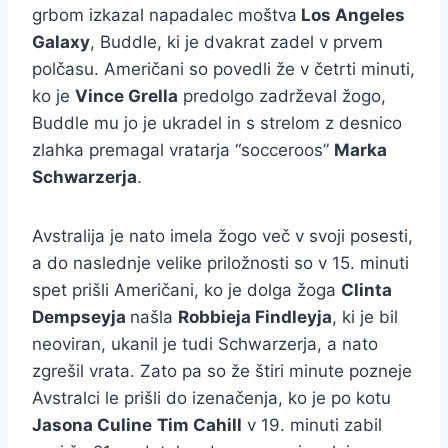
grbom izkazal napadalec moštva
Los Angeles
Galaxy
, Buddle, ki je dvakrat zadel v prvem
polčasu. Američani so povedli že v četrti minuti,
ko je
Vince Grella
predolgo zadrževal žogo,
Buddle mu jo je ukradel in s strelom z desnico
zlahka premagal vratarja “socceroos”
Marka
Schwarzerja
.
Avstralija je nato imela žogo več v svoji posesti,
a do naslednje velike priložnosti so v 15. minuti
spet prišli Američani, ko je dolga žoga
Clinta
Dempseyja
našla
Robbieja Findleyja
, ki je bil
neoviran, ukanil je tudi Schwarzerja, a nato
zgrešil vrata. Zato pa so že štiri minute pozneje
Avstralci le prišli do izenačenja, ko je po kotu
Jasona Culine
Tim Cahill
v 19. minuti zabil