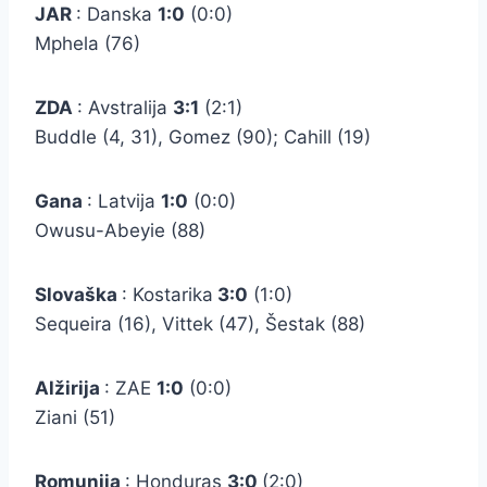
JAR
: Danska
1:0
(0:0)
Mphela (76)
ZDA
: Avstralija
3:1
(2:1)
Buddle (4, 31), Gomez (90); Cahill (19)
Gana
: Latvija
1:0
(0:0)
Owusu-Abeyie (88)
Slovaška
: Kostarika
3:0
(1:0)
Sequeira (16), Vittek (47), Šestak (88)
Alžirija
: ZAE
1:0
(0:0)
Ziani (51)
Romunija
: Honduras
3:0
(2:0)