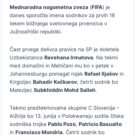
Mednarodna nogometna zveza
(
FIFA
) je
danes sporočila imena sodnikov za prvih 16
tekem bližnjega svetovnega prvenstva v
Južnoafriški republiki.
Čast prvega delivca pravice na SP je doletela
Uzbekistanca
Ravshana Irmatova
. Na tekmi
med domačini in Mehičani mu bo v petek v
Johannesburgu pomagal rojak
Rafael Iljašov
in
Kirgizijec
Bahadir Kočkarov
, četrti sodnik bo
Malezijec
Subkhiddin Mohd Salleh
.
Tekmo predtekmovalne skupine C Slovenija –
Alžirija bo 13. junija v Polokwaneju sodila čilska
sodniška trojka
Pablo Pozo
,
Patricio Basualto
in
Francisco Mondria
. Četrti sodnik bo