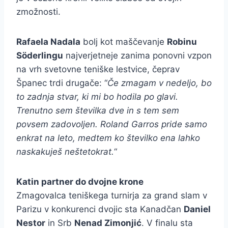
zmožnosti.
Rafaela Nadala
bolj kot maščevanje
Robinu
Söderlingu
najverjetneje zanima ponovni vzpon
na vrh svetovne teniške lestvice, čeprav
Španec trdi drugače: “
Če zmagam v nedeljo, bo
to zadnja stvar, ki mi bo hodila po glavi.
Trenutno sem številka dve in s tem sem
povsem zadovoljen. Roland Garros pride samo
enkrat na leto, medtem ko številko ena lahko
naskakuješ neštetokrat.
“
Katin partner do dvojne krone
Zmagovalca teniškega turnirja za grand slam v
Parizu v konkurenci dvojic sta Kanadčan
Daniel
Nestor
in Srb
Nenad Zimonjić
. V finalu sta