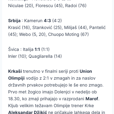
Niculae (20), Florescu (45), Radoi (76)
Srbija
: Kamerun
4:3
(4:2)
Krasić (16), Stanković (25), Milijaš (44), Pantelić
(45); Webo (5, 20), Chuopo Moting (67)
Švica : Italija
1:1
(1:1)
Inler (10); Quagliarella (14)
Krkaši
trenutno v finalni seriji proti
Union
Olimpiji
vodijo z 2:1 v zmagah in za naslov
državnih prvakov potrebujejo le še eno zmago.
Prvo met žogico imajo Dolenjci v nedeljo ob
18.30, ko zmaji prihajajo v razprodani
Marof
.
Kljub velikim težavam Olimpije trener Krke
Aleksandar Džikić
ne pričakuje lahkega dela in