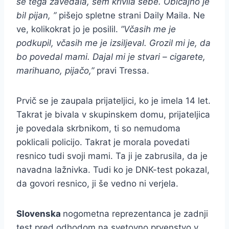
se tega zavedala, sem krivila sebe. Običajno je
bil pijan, ”
pišejo spletne strani Daily Maila. Ne
ve, kolikokrat jo je posilil.
”Včasih me je
podkupil, včasih me je izsiljeval. Grozil mi je, da
bo povedal mami. Dajal mi je stvari – cigarete,
marihuano, pijačo,”
pravi Tressa.
Prvič se je zaupala prijateljici, ko je imela 14 let.
Takrat je bivala v skupinskem domu, prijateljica
je povedala skrbnikom, ti so nemudoma
poklicali policijo. Takrat je morala povedati
resnico tudi svoji mami. Ta ji je zabrusila, da je
navadna lažnivka. Tudi ko je DNK-test pokazal,
da govori resnico, ji še vedno ni verjela.
Slovenska
nogometna reprezentanca je zadnji
test pred odhodom na svetovno prvenstvo v