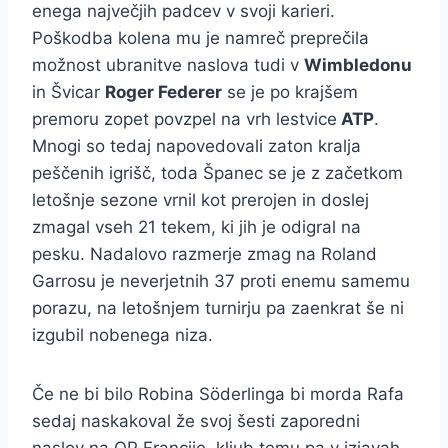
enega največjih padcev v svoji karieri.
Poškodba kolena mu je namreč preprečila
možnost ubranitve naslova tudi v
Wimbledonu
in Švicar
Roger Federer
se je po krajšem
premoru zopet povzpel na vrh lestvice
ATP
.
Mnogi so tedaj napovedovali zaton kralja
peščenih igrišč, toda Španec se je z začetkom
letošnje sezone vrnil kot prerojen in doslej
zmagal vseh 21 tekem, ki jih je odigral na
pesku. Nadalovo razmerje zmag na Roland
Garrosu je neverjetnih 37 proti enemu samemu
porazu, na letošnjem turnirju pa zaenkrat še ni
izgubil nobenega niza.
Če ne bi bilo Robina Söderlinga bi morda Rafa
sedaj naskakoval že svoj šesti zaporedni