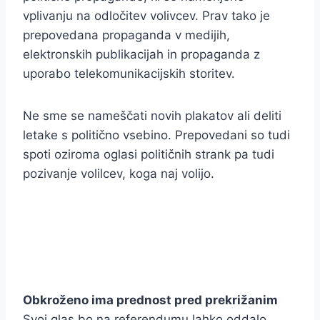
vplivanju na odločitev volivcev. Prav tako je
prepovedana propaganda v medijih,
elektronskih publikacijah in propaganda z
uporabo telekomunikacijskih storitev.
Ne sme se nameščati novih plakatov ali deliti
letake s politično vsebino. Prepovedani so tudi
spoti oziroma oglasi političnih strank pa tudi
pozivanje volilcev, koga naj volijo.
Obkroženo ima prednost pred prekrižanim
Svoj glas bo na referendumu lahko oddalo