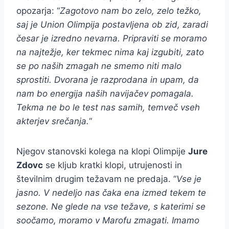
opozarja: “
Zagotovo nam bo zelo, zelo težko,
saj je Union Olimpija postavljena ob zid, zaradi
česar je izredno nevarna. Pripraviti se moramo
na najtežje, ker tekmec nima kaj izgubiti, zato
se po naših zmagah ne smemo niti malo
sprostiti. Dvorana je razprodana in upam, da
nam bo energija naših navijačev pomagala.
Tekma ne bo le test nas samih, temveč vseh
akterjev srečanja.
“
Njegov stanovski kolega na klopi Olimpije
Jure
Zdovc
se kljub kratki klopi, utrujenosti in
številnim drugim težavam ne predaja. “
Vse je
jasno. V nedeljo nas čaka ena izmed tekem te
sezone. Ne glede na vse težave, s katerimi se
soočamo, moramo v Marofu zmagati. Imamo