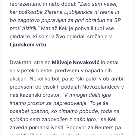
reprezentanc in nato dodal: “
Zelo sem vesel,
ker poškodba Zlatana Ljubijankića ni resna in
bo zagotovo pripravljen za prvi obračun na SP
proti Alžiriji.
“ Matjaž Kek je pohvalil tudi vse
gledalce, ki so si v živo ogledali srečanje v
Ljudskem vrtu
.
Dvakratni strelec
Milivoje Novaković
in ostali
so v petek blesteli predvsem v napadalnih
akcijah. Nekoliko bolj pa je “škripalo“ v obrambi,
predvsem ob visokih podajah Novozelandcev v
naš kazenski prostor. “
V mnogih delih igre
imamo prostor za napredovanje. To je še
posebej opazno, ko nimamo pobude, toda na
splošno sem zadovoljen z našo igro,
“ se Kek
zaveda pomankljivosti. Pogovor za Reuters pa