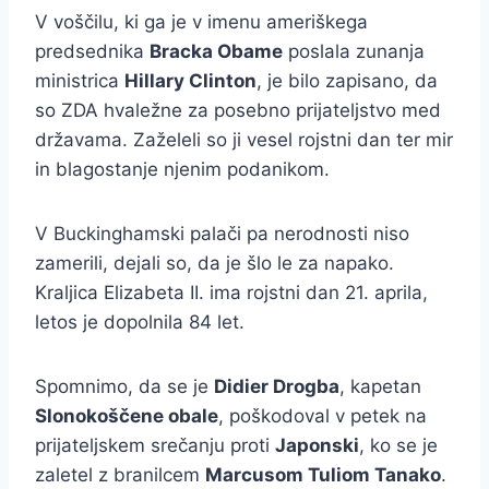
V voščilu, ki ga je v imenu ameriškega
predsednika
Bracka Obame
poslala zunanja
ministrica
Hillary Clinton
, je bilo zapisano, da
so ZDA hvaležne za posebno prijateljstvo med
državama. Zaželeli so ji vesel rojstni dan ter mir
in blagostanje njenim podanikom.
V Buckinghamski palači pa nerodnosti niso
zamerili, dejali so, da je šlo le za napako.
Kraljica Elizabeta II. ima rojstni dan 21. aprila,
letos je dopolnila 84 let.
Spomnimo, da se je
Didier Drogba
, kapetan
Slonokoščene obale
, poškodoval v petek na
prijateljskem srečanju proti
Japonski
, ko se je
zaletel z branilcem
Marcusom Tuliom Tanako
.