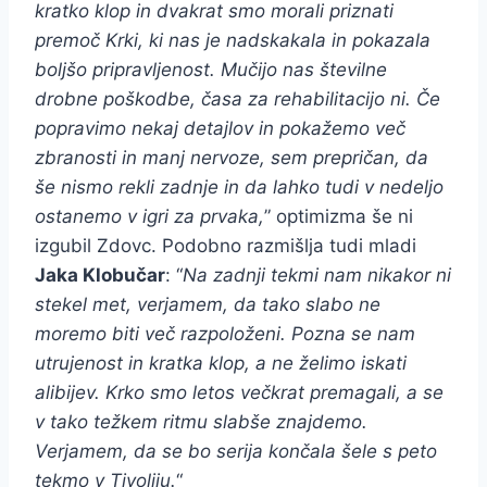
kratko klop in dvakrat smo morali priznati
premoč Krki, ki nas je nadskakala in pokazala
boljšo pripravljenost. Mučijo nas številne
drobne poškodbe, časa za rehabilitacijo ni. Če
popravimo nekaj detajlov in pokažemo več
zbranosti in manj nervoze, sem prepričan, da
še nismo rekli zadnje in da lahko tudi v nedeljo
ostanemo v igri za prvaka,
” optimizma še ni
izgubil Zdovc. Podobno razmišlja tudi mladi
Jaka Klobučar
: “
Na zadnji tekmi nam nikakor ni
stekel met, verjamem, da tako slabo ne
moremo biti več razpoloženi. Pozna se nam
utrujenost in kratka klop, a ne želimo iskati
alibijev. Krko smo letos večkrat premagali, a se
v tako težkem ritmu slabše znajdemo.
Verjamem, da se bo serija končala šele s peto
tekmo v Tivoliju.
“