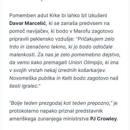
Pomemben adut Krke bi lahko bil izkušeni
Davor Marcelić
, ki se zanaša predvsem na
pomoč navijačev, ki bodo v Marofu zagotovo
pripravili peklensko vzdušje: “
Pričakujem zelo
trdo in izenačeno tekmo, ki jo bodo odločale
malenkosti. Za nas je zelo pomemebno dejstvo,
da vemo kako premagati Union Olimpijo, ki ima
v svojih vrstah nekaj izrednih košarkarjev.
Novomeška publika in Kelti bodo zagotovo naš
šesti igralec.
“
”Bolje teden prezgodaj kot teden prepozno,”
je
protokolarno napako priznal predstavnik
ameriškega zunanjega ministrstva
PJ Crowley
.