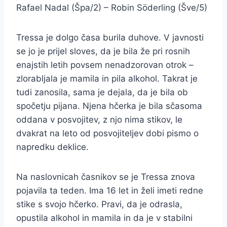
Rafael Nadal (Špa/2) – Robin Söderling (Šve/5)
Tressa je dolgo časa burila duhove. V javnosti
se jo je prijel sloves, da je bila že pri rosnih
enajstih letih povsem nenadzorovan otrok –
zlorabljala je mamila in pila alkohol. Takrat je
tudi zanosila, sama je dejala, da je bila ob
spočetju pijana. Njena hčerka je bila sčasoma
oddana v posvojitev, z njo nima stikov, le
dvakrat na leto od posvojiteljev dobi pismo o
napredku deklice.
Na naslovnicah časnikov se je Tressa znova
pojavila ta teden. Ima 16 let in želi imeti redne
stike s svojo hčerko. Pravi, da je odrasla,
opustila alkohol in mamila in da je v stabilni