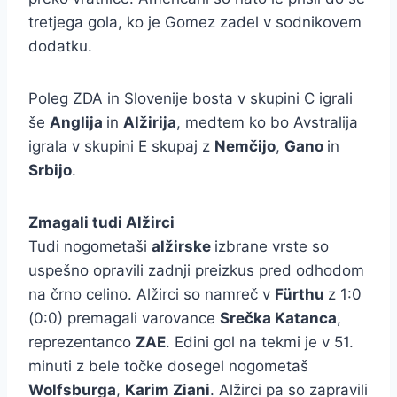
tretjega gola, ko je Gomez zadel v sodnikovem
dodatku.
Poleg ZDA in Slovenije bosta v skupini C igrali
še
Anglija
in
Alžirija
, medtem ko bo Avstralija
igrala v skupini E skupaj z
Nemčijo
,
Gano
in
Srbijo
.
Zmagali tudi Alžirci
Tudi nogometaši
alžirske
izbrane vrste so
uspešno opravili zadnji preizkus pred odhodom
na črno celino. Alžirci so namreč v
Fürthu
z 1:0
(0:0) premagali varovance
Srečka Katanca
,
reprezentanco
ZAE
. Edini gol na tekmi je v 51.
minuti z bele točke dosegel nogometaš
Wolfsburga
,
Karim Ziani
. Alžirci pa so zapravili