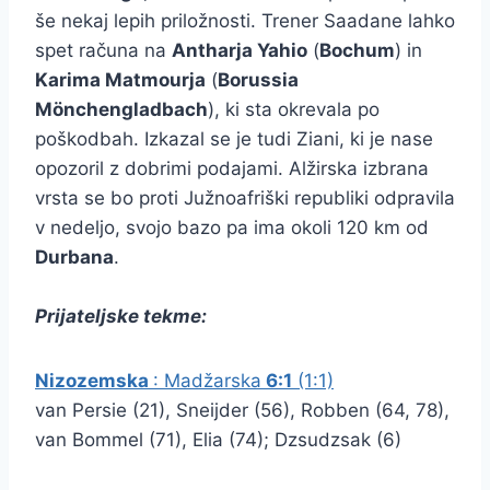
še nekaj lepih priložnosti. Trener Saadane lahko
spet računa na
Antharja Yahio
(
Bochum
) in
Karima Matmourja
(
Borussia
Mönchengladbach
), ki sta okrevala po
poškodbah. Izkazal se je tudi Ziani, ki je nase
opozoril z dobrimi podajami. Alžirska izbrana
vrsta se bo proti Južnoafriški republiki odpravila
v nedeljo, svojo bazo pa ima okoli 120 km od
Durbana
.
Prijateljske tekme:
Nizozemska
: Madžarska
6:1
(1:1)
van Persie (21), Sneijder (56), Robben (64, 78),
van Bommel (71), Elia (74); Dzsudzsak (6)