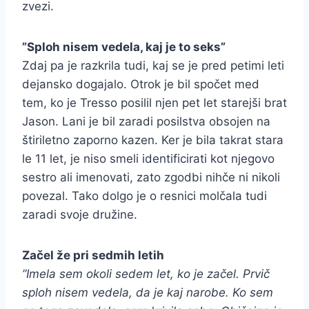
zvezi.
”Sploh nisem vedela, kaj je to seks”
Zdaj pa je razkrila tudi, kaj se je pred petimi leti
dejansko dogajalo. Otrok je bil spočet med
tem, ko je Tresso posilil njen pet let starejši brat
Jason. Lani je bil zaradi posilstva obsojen na
štiriletno zaporno kazen. Ker je bila takrat stara
le 11 let, je niso smeli identificirati kot njegovo
sestro ali imenovati, zato zgodbi nihče ni nikoli
povezal. Tako dolgo je o resnici molčala tudi
zaradi svoje družine.
Začel že pri sedmih letih
”Imela sem okoli sedem let, ko je začel. Prvič
sploh nisem vedela, da je kaj narobe. Ko sem