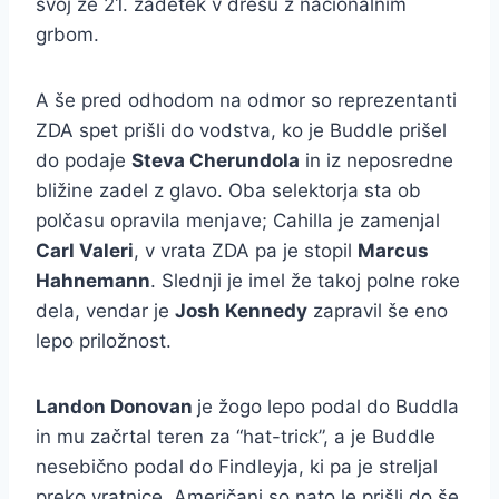
svoj že 21. zadetek v dresu z nacionalnim
grbom.
A še pred odhodom na odmor so reprezentanti
ZDA spet prišli do vodstva, ko je Buddle prišel
do podaje
Steva Cherundola
in iz neposredne
bližine zadel z glavo. Oba selektorja sta ob
polčasu opravila menjave; Cahilla je zamenjal
Carl Valeri
, v vrata ZDA pa je stopil
Marcus
Hahnemann
. Slednji je imel že takoj polne roke
dela, vendar je
Josh Kennedy
zapravil še eno
lepo priložnost.
Landon Donovan
je žogo lepo podal do Buddla
in mu začrtal teren za “hat-trick”, a je Buddle
nesebično podal do Findleyja, ki pa je streljal
preko vratnice. Američani so nato le prišli do še