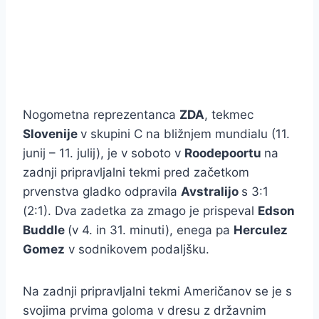
Nogometna reprezentanca
ZDA
, tekmec
Slovenije
v skupini C na bližnjem mundialu (11.
junij – 11. julij), je v soboto v
Roodepoortu
na
zadnji pripravljalni tekmi pred začetkom
prvenstva gladko odpravila
Avstralijo
s 3:1
(2:1). Dva zadetka za zmago je prispeval
Edson
Buddle
(v 4. in 31. minuti), enega pa
Herculez
Gomez
v sodnikovem podaljšku.
Na zadnji pripravljalni tekmi Američanov se je s
svojima prvima goloma v dresu z državnim