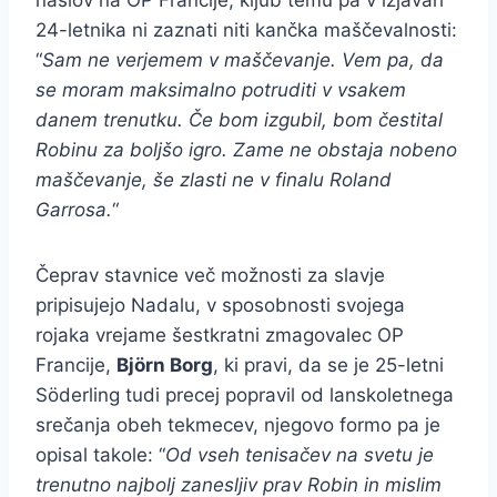
naslov na OP Francije, kljub temu pa v izjavah
24-letnika ni zaznati niti kančka maščevalnosti:
“
Sam ne verjemem v maščevanje. Vem pa, da
se moram maksimalno potruditi v vsakem
danem trenutku. Če bom izgubil, bom čestital
Robinu za boljšo igro. Zame ne obstaja nobeno
maščevanje, še zlasti ne v finalu Roland
Garrosa.
“
Čeprav stavnice več možnosti za slavje
pripisujejo Nadalu, v sposobnosti svojega
rojaka vrejame šestkratni zmagovalec OP
Francije,
Björn Borg
, ki pravi, da se je 25-letni
Söderling tudi precej popravil od lanskoletnega
srečanja obeh tekmecev, njegovo formo pa je
opisal takole: “
Od vseh tenisačev na svetu je
trenutno najbolj zanesljiv prav Robin in mislim