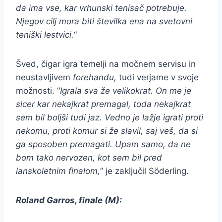
da ima vse, kar vrhunski tenisač potrebuje.
Njegov cilj mora biti številka ena na svetovni
teniški lestvici.
“
Šved, čigar igra temelji na močnem servisu in
neustavljivem
forehandu,
tudi verjame v svoje
možnosti. “
Igrala sva že velikokrat. On me je
sicer kar nekajkrat premagal, toda nekajkrat
sem bil boljši tudi jaz. Vedno je lažje igrati proti
nekomu, proti komur si že slavil, saj veš, da si
ga sposoben premagati. Upam samo, da ne
bom tako nervozen, kot sem bil pred
lanskoletnim finalom,
” je zaključil Söderling.
Roland Garros, finale (M):