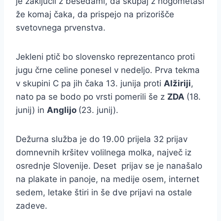
je zaključil z besedami, da skupaj z nogometaši
že komaj čaka, da prispejo na prizorišče
svetovnega prvenstva.
Jekleni ptič bo slovensko reprezentanco proti
jugu črne celine ponesel v nedeljo. Prva tekma
v skupini C pa jih čaka 13. junija proti
Alžiriji
,
nato pa se bodo po vrsti pomerili še z
ZDA
(18.
junij) in
Anglijo
(23. junij).
Dežurna služba je do 19.00 prijela 32 prijav
domnevnih kršitev volilnega molka, največ iz
osrednje Slovenije. Deset prijav se je nanašalo
na plakate in panoje, na medije osem, internet
sedem, letake štiri in še dve prijavi na ostale
zadeve.