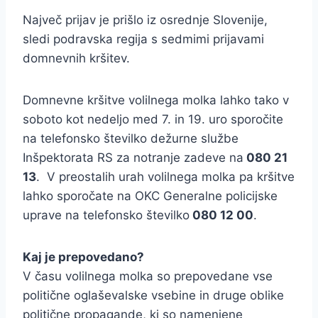
Največ prijav je prišlo iz osrednje Slovenije,
sledi podravska regija s sedmimi prijavami
domnevnih kršitev.
Domnevne kršitve volilnega molka lahko tako v
soboto kot nedeljo med 7. in 19. uro sporočite
na telefonsko številko dežurne službe
Inšpektorata RS za notranje zadeve na
080 21
13
. V preostalih urah volilnega molka pa kršitve
lahko sporočate na OKC Generalne policijske
uprave na telefonsko številko
080 12 00
.
Kaj je prepovedano?
V času volilnega molka so prepovedane vse
politične oglaševalske vsebine in druge oblike
politične propagande, ki so namenjene