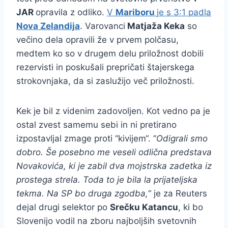
JAR
opravila z odliko.
V
Mariboru
je s 3:1 padla
Nova Zelandija
. Varovanci
Matjaža Keka
so
večino dela opravili že v prvem polčasu,
medtem ko so v drugem delu priložnost dobili
rezervisti in poskušali prepričati štajerskega
strokovnjaka, da si zaslužijo več priložnosti.
Kek je bil z videnim zadovoljen. Kot vedno pa je
ostal zvest samemu sebi in ni pretirano
izpostavljal zmage proti “kivijem“. “
Odigrali smo
dobro. Še posebno me veseli odlična predstava
Novakovića, ki je zabil dva mojstrska zadetka iz
prostega strela. Toda to je bila la prijateljska
tekma. Na SP bo druga zgodba,
“ je za Reuters
dejal drugi selektor po
Srečku Katancu
, ki bo
Slovenijo vodil na zboru najboljših svetovnih