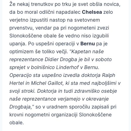
Že nekaj trenutkov po trku je svet obšla novica,
da bo moral odlični napadalec
Chelsea
zelo
verjetno izpustiti nastop na svetovnem
prvenstvu, vendar pa pri nogometeni zvezi
Slonokoščene obale še vedno niso izgubili
upanja. Po uspešni operaciji v
Bernu
pa je
optimizem še toliko večji. “
Kapetan naše
reprezentance Didier Drogba je bil v soboto
sprejet v bolnišnico Linderhof v Bernu.
Operacijo sta uspešno izvedla doktorja Ralph
Hertel in Michel Gaillot, ki sta med najboljšimi v
svoji stroki. Doktorja in tudi zdravniško osebje
naše reprezentance verjamejo v okrevanje
Drogbaja,
“ so v uradnem sporočilu zapisali pri
krovni nogometni organizaciji Slonokoščene
obale.