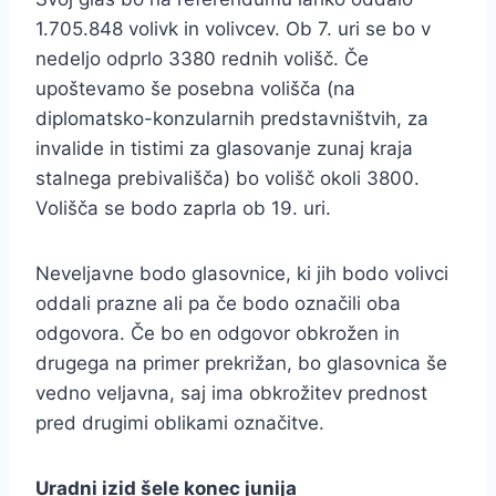
1.705.848 volivk in volivcev. Ob 7. uri se bo v
nedeljo odprlo 3380 rednih volišč. Če
upoštevamo še posebna volišča (na
diplomatsko-konzularnih predstavništvih, za
invalide in tistimi za glasovanje zunaj kraja
stalnega prebivališča) bo volišč okoli 3800.
Volišča se bodo zaprla ob 19. uri.
Neveljavne bodo glasovnice, ki jih bodo volivci
oddali prazne ali pa če bodo označili oba
odgovora. Če bo en odgovor obkrožen in
drugega na primer prekrižan, bo glasovnica še
vedno veljavna, saj ima obkrožitev prednost
pred drugimi oblikami označitve.
Uradni izid šele konec junija