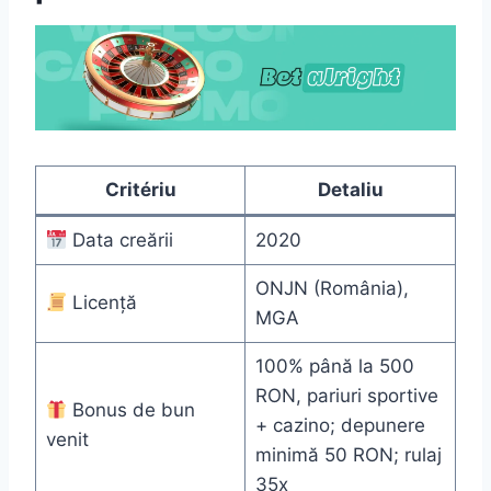
Critériu
Detaliu
Data creării
2020
ONJN (România),
Licență
MGA
100% până la 500
RON, pariuri sportive
Bonus de bun
+ cazino; depunere
venit
minimă 50 RON; rulaj
35x