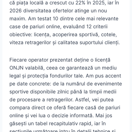
că piața locală a crescut cu 22% în 2025, iar în
2026 diversitatea ofertelor atinge un nou
maxim. Am testat 10 dintre cele mai relevante
case de pariuri online, evaluând 12 criterii
obiective: licența, acoperirea sportivă, cotele,
viteza retragerilor și calitatea suportului clienți.
Fiecare operator prezentat deține o licență
ONJN valabilă, ceea ce garantează un mediu
legal și protecția fondurilor tale. Am pus accent
pe date concrete: de la numărul de evenimente
sportive disponibile zilnic până la timpii medii
de procesare a retragerilor. Astfel, vei putea
compara direct ce oferă fiecare casă de pariuri
online și vei lua o decizie informată. Mai jos
găsești un tabel recapitulativ rapid, iar în
secțiunile următoare intru în detalii tehnice și