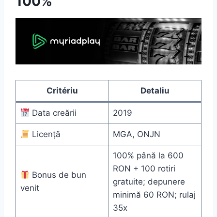
100%
Critériu
Detaliu
Data creării
2019
Licență
MGA, ONJN
100% până la 600
RON + 100 rotiri
Bonus de bun
gratuite; depunere
venit
minimă 60 RON; rulaj
35x