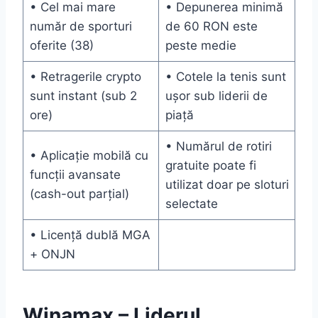
• Cel mai mare
• Depunerea minimă
număr de sporturi
de 60 RON este
oferite (38)
peste medie
• Retragerile crypto
• Cotele la tenis sunt
sunt instant (sub 2
ușor sub liderii de
ore)
piață
• Numărul de rotiri
• Aplicație mobilă cu
gratuite poate fi
funcții avansate
utilizat doar pe sloturi
(cash-out parțial)
selectate
• Licență dublă MGA
+ ONJN
Winamax – Liderul