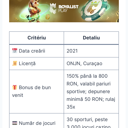
Critériu
Detaliu
Data creării
2021
Licență
ONJN, Curaçao
150% până la 800
RON, valabil pariuri
Bonus de bun
sportive; depunere
venit
minimă 50 RON; rulaj
35x
30 sporturi, peste
Număr de jocuri
3.000 jocuri cazino