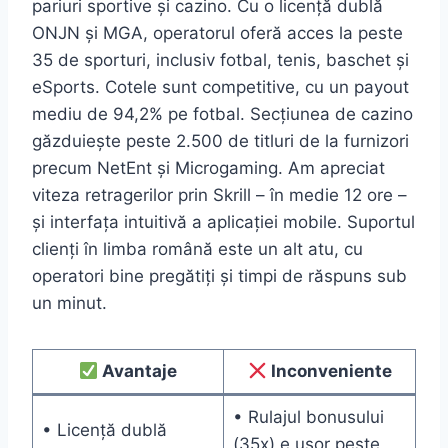
pariuri sportive și cazino. Cu o licență dublă
ONJN și MGA, operatorul oferă acces la peste
35 de sporturi, inclusiv fotbal, tenis, baschet și
eSports. Cotele sunt competitive, cu un payout
mediu de 94,2% pe fotbal. Secțiunea de cazino
găzduiește peste 2.500 de titluri de la furnizori
precum NetEnt și Microgaming. Am apreciat
viteza retragerilor prin Skrill – în medie 12 ore –
și interfața intuitivă a aplicației mobile. Suportul
clienți în limba română este un alt atu, cu
operatori bine pregătiți și timpi de răspuns sub
un minut.
Avantaje
Inconveniente
• Rulajul bonusului
• Licență dublă
(35x) e ușor peste