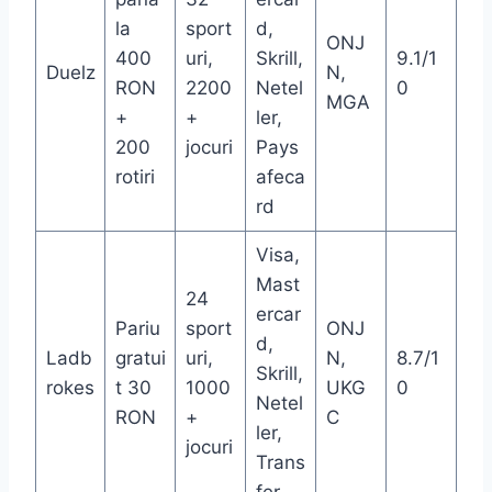
la
sport
d,
ONJ
400
uri,
Skrill,
9.1/1
Duelz
N,
RON
2200
Netel
0
MGA
+
+
ler,
200
jocuri
Pays
rotiri
afeca
rd
Visa,
Mast
24
ercar
Pariu
sport
ONJ
d,
Ladb
gratui
uri,
N,
8.7/1
Skrill,
rokes
t 30
1000
UKG
0
Netel
RON
+
C
ler,
jocuri
Trans