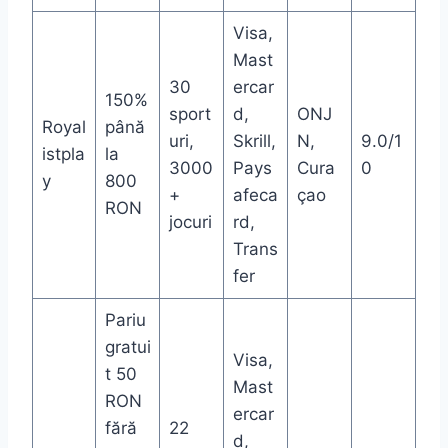
Visa,
Mast
30
ercar
150%
sport
d,
ONJ
Royal
până
uri,
Skrill,
N,
9.0/1
istpla
la
3000
Pays
Cura
0
y
800
+
afeca
çao
RON
jocuri
rd,
Trans
fer
Pariu
gratui
Visa,
t 50
Mast
RON
ercar
fără
22
d,