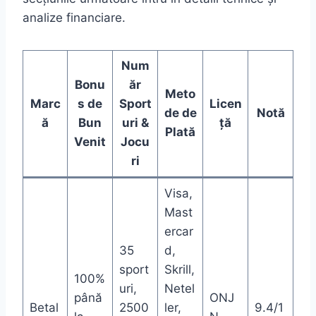
analize financiare.
Num
Bonu
ăr
Meto
Marc
s de
Sport
Licen
de de
Notă
ă
Bun
uri &
ță
Plată
Venit
Jocu
ri
Visa,
Mast
ercar
35
d,
sport
Skrill,
100%
uri,
Netel
până
ONJ
Betal
2500
ler,
9.4/1