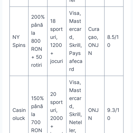
fer
Visa,
200%
18
Mast
până
sport
ercar
Cura
la
NY
uri,
d,
çao,
8.5/1
800
Spins
1200
Skrill,
ONJ
0
RON
+
Pays
N
+ 50
jocuri
afeca
rotiri
rd
Visa,
Mast
20
150%
ercar
sport
până
d,
Casin
uri,
ONJ
9.3/1
la
Skrill,
oluck
2000
N
0
700
Netel
+
RON
ler,