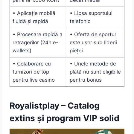
până la 1.000 RON)
decât media
• Aplicație mobilă
• Lipsa suportului
fluidă și rapidă
telefonic
• Procesare rapidă a
• Oferta de sporturi
retragerilor (24h e-
este ușor sub liderii
wallets)
pieței
• Colaborare cu
• Unele metode de
furnizori de top
plată nu sunt eligibile
pentru live casino
pentru bonus
Royalistplay – Catalog
extins și program VIP solid