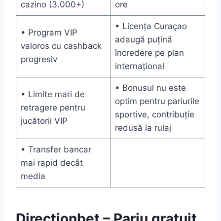
cazino (3.000+)
ore
• Licența Curaçao
• Program VIP
adaugă puțină
valoros cu cashback
încredere pe plan
progresiv
internațional
• Bonusul nu este
• Limite mari de
optim pentru pariurile
retragere pentru
sportive, contribuție
jucătorii VIP
redusă la rulaj
• Transfer bancar
mai rapid decât
media
Directionbet – Pariu gratuit