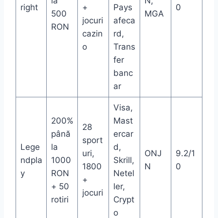
la
N,
right
+
Pays
0
500
MGA
jocuri
afeca
RON
cazin
rd,
o
Trans
fer
banc
ar
Visa,
200%
Mast
28
până
ercar
sport
Lege
la
d,
uri,
ONJ
9.2/1
ndpla
1000
Skrill,
1800
N
0
y
RON
Netel
+
+ 50
ler,
jocuri
rotiri
Crypt
o