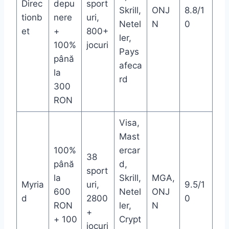
Direc
depu
sport
Skrill,
ONJ
8.8/1
tionb
nere
uri,
Netel
N
0
et
+
800+
ler,
100%
jocuri
Pays
până
afeca
la
rd
300
RON
Visa,
Mast
100%
ercar
38
până
d,
sport
la
Skrill,
MGA,
Myria
uri,
9.5/1
600
Netel
ONJ
d
2800
0
RON
ler,
N
+
+ 100
Crypt
jocuri