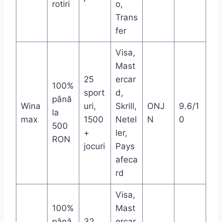
rotiri
o,
Trans
fer
Visa,
Mast
25
ercar
100%
sport
d,
până
Wina
uri,
Skrill,
ONJ
9.6/1
la
max
1500
Netel
N
0
500
+
ler,
RON
jocuri
Pays
afeca
rd
Visa,
100%
Mast
până
32
ercar