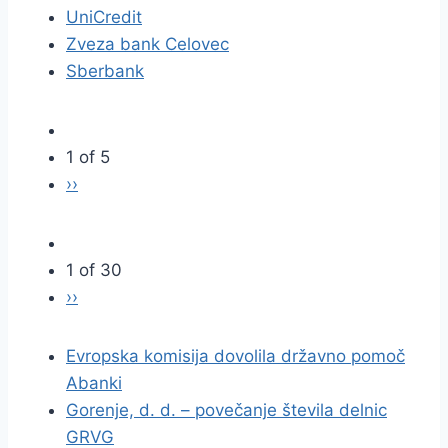
UniCredit
Zveza bank Celovec
Sberbank
1 of 5
››
1 of 30
››
Evropska komisija dovolila državno pomoč
Abanki
Gorenje, d. d. – povečanje števila delnic
GRVG