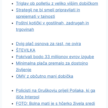
Triglav ob polletju z veliko višjim dobičkom
Strategij ne bi smeli pripravljati in
sprejemati v tajnosti
Poštni kotički v gostilnah, zadrugah in
trgovinah
Dvig plač osnova za rast, ne ovira
ŠTEVILKA
Pokrivali bodo 33 milijonov evrov izgube
Minimalna plača premalo za dostojno
življenje
OMV z občutno manj dobička
Policisti na Gruškovju prijeli Poljaka, ki ga
išče Interpol
FOTO: Bolna mati je s hčerko živela sredi