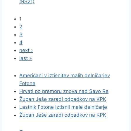
(RS21)
1
2
3
4
next ›
last »
Američani v iztisnitev malih delničarjev
Fotone
Hrvati po premoru znova nad Savo Re
Župan Ješe zaradi odpadkov na KPK
Lastnik Fotone iztisnil male delničarje
Župan Ješe zaradi odpadkov na KPK