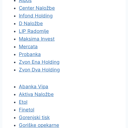
Alpos
Center Naložbe
Infond Holding
D Naložbe
LIP Radomlje
Maksima Invest
Mercata
Probanka
Zvon Ena Holding
Zvon Dva Holding
Abanka Vipa
Aktiva Naložbe
Etol
Finetol
Gorenjski tisk
Goriške opekarne