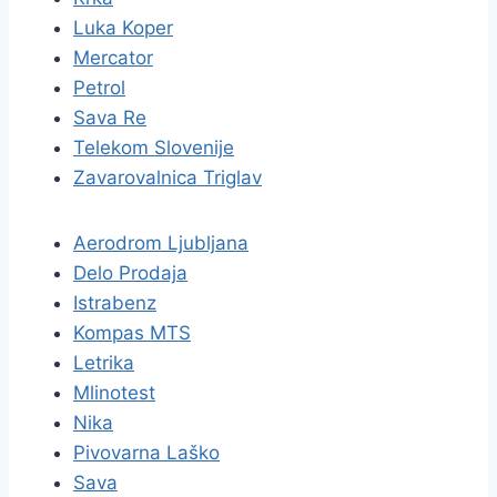
Luka Koper
Mercator
Petrol
Sava Re
Telekom Slovenije
Zavarovalnica Triglav
Aerodrom Ljubljana
Delo Prodaja
Istrabenz
Kompas MTS
Letrika
Mlinotest
Nika
Pivovarna Laško
Sava