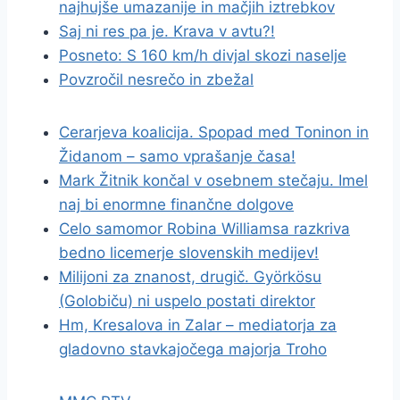
najhujše umazanije in mačjih iztrebkov
Saj ni res pa je. Krava v avtu?!
Posneto: S 160 km/h divjal skozi naselje
Povzročil nesrečo in zbežal
Cerarjeva koalicija. Spopad med Toninon in
Židanom – samo vprašanje časa!
Mark Žitnik končal v osebnem stečaju. Imel
naj bi enormne finančne dolgove
Celo samomor Robina Williamsa razkriva
bedno licemerje slovenskih medijev!
Milijoni za znanost, drugič. Györkösu
(Golobiču) ni uspelo postati direktor
Hm, Kresalova in Zalar – mediatorja za
gladovno stavkajočega majorja Troho