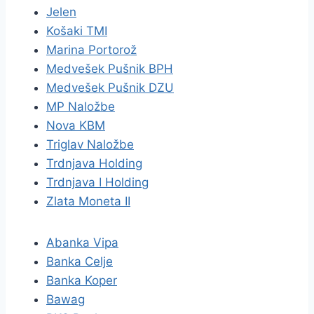
Jelen
Košaki TMI
Marina Portorož
Medvešek Pušnik BPH
Medvešek Pušnik DZU
MP Naložbe
Nova KBM
Triglav Naložbe
Trdnjava Holding
Trdnjava I Holding
Zlata Moneta II
Abanka Vipa
Banka Celje
Banka Koper
Bawag