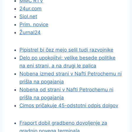
MMC RTV
24ur.com
Siol.net
Prim. novice
Žurnal24
Pipistrel bi čez mejo selil tudi razvojnike
Delo po upokojitvi: velike besede politike
na eni strani, a na drugi le palica
Nobena izmed strani v Nafti Petrochemu ni
prišla na pogajanja
Nobena od strani v Nafti Petrochemu ni
prišla na pogajanja
Cimos pričakuje 45-odstotni odpis dolgov
Fraport dobil gradbeno dovoljenje za
gradnjo novega terminala