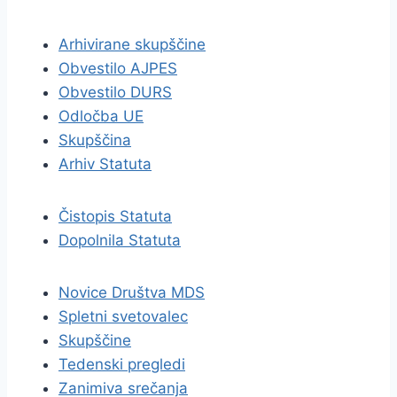
Arhivirane skupščine
Obvestilo AJPES
Obvestilo DURS
Odločba UE
Skupščina
Arhiv Statuta
Čistopis Statuta
Dopolnila Statuta
Novice Društva MDS
Spletni svetovalec
Skupščine
Tedenski pregledi
Zanimiva srečanja