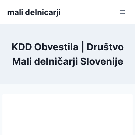
Skip
mali delnicarji
to
content
KDD Obvestila | Društvo
Mali delničarji Slovenije