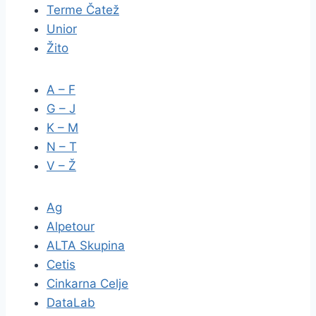
Terme Čatež
Unior
Žito
A – F
G – J
K – M
N – T
V – Ž
Ag
Alpetour
ALTA Skupina
Cetis
Cinkarna Celje
DataLab