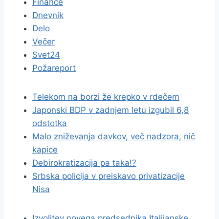
Finance
Dnevnik
Delo
Večer
Svet24
Požareport
Telekom na borzi že krepko v rdečem
Japonski BDP v zadnjem letu izgubil 6,8
odstotka
Malo zniževanja davkov, več nadzora, nič
kapice
Debirokratizacija pa taka!?
Srbska policija v preiskavo privatizacije
Nisa
Izvolitev novega predsednika Italijanske