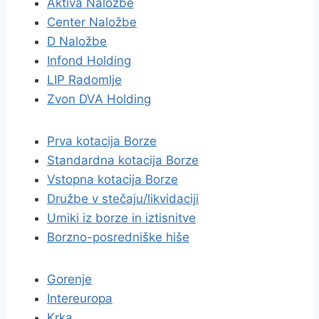
Aktiva Naložbe
Center Naložbe
D Naložbe
Infond Holding
LIP Radomlje
Zvon DVA Holding
Prva kotacija Borze
Standardna kotacija Borze
Vstopna kotacija Borze
Družbe v stečaju/likvidaciji
Umiki iz borze in iztisnitve
Borzno-posredniške hiše
Gorenje
Intereuropa
Krka