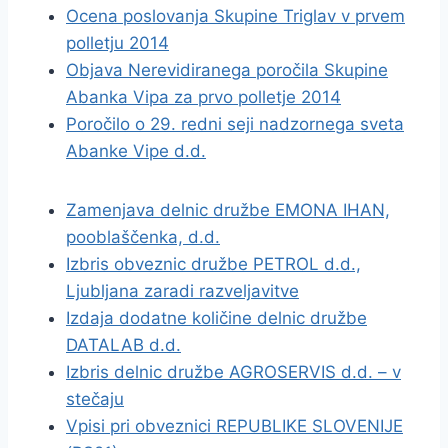
Ocena poslovanja Skupine Triglav v prvem
polletju 2014
Objava Nerevidiranega poročila Skupine
Abanka Vipa za prvo polletje 2014
Poročilo o 29. redni seji nadzornega sveta
Abanke Vipe d.d.
Zamenjava delnic družbe EMONA IHAN,
pooblaščenka, d.d.
Izbris obveznic družbe PETROL d.d.,
Ljubljana zaradi razveljavitve
Izdaja dodatne količine delnic družbe
DATALAB d.d.
Izbris delnic družbe AGROSERVIS d.d. – v
stečaju
Vpisi pri obveznici REPUBLIKE SLOVENIJE