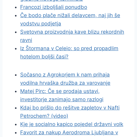
Francozi izboljšali ponudbo
Če bodo plače nižali delavcem, naj jih še
vodstvu podjetja
Svetovna proizvodnja kave blizu rekordnih
ravni
Iz Štormana v Celeio: so pred propadlim
hotelom boljši časi?
Sočasno z Agrokorjem k nam prihaja
vodilna hrvaška družba za varovanje
Matej Pirc: Če se prodaja ustavi,
investitorje zanimajo samo razlogi
Kdaj bo prišlo do rešitve zapletov v Nafti
Petrochem? (video)
Kje je socialno kapico pojedel državni volk
Favorit za nakup Aerodroma Ljubljana v