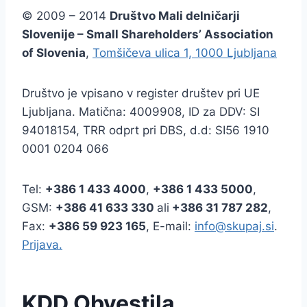
© 2009 – 2014
Društvo Mali delničarji
Slovenije – Small Shareholders’ Association
of Slovenia
,
Tomšičeva ulica 1, 1000 Ljubljana
Društvo je vpisano v register društev pri UE
Ljubljana. Matična: 4009908, ID za DDV: SI
94018154, TRR odprt pri DBS, d.d: SI56 1910
0001 0204 066
Tel:
+386
1 433 4000
,
+386 1 433 5000
,
GSM:
+386 41 633 330
ali
+386 31 787 282
,
Fax:
+386
59 923 165
, E-mail:
info@skupaj.si
.
Prijava.
KDD Obvestila