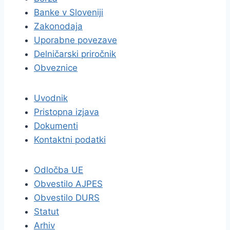
Banke v Sloveniji
Zakonodaja
Uporabne povezave
Delničarski priročnik
Obveznice
Uvodnik
Pristopna izjava
Dokumenti
Kontaktni podatki
Odločba UE
Obvestilo AJPES
Obvestilo DURS
Statut
Arhiv