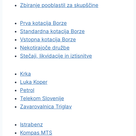
Zbiranje pooblastil za skupščine
Prva kotacija Borze
Standardna kotacija Borze
Vstopna kotacija Borze
Nekotirajoče družbe
Stečaji, likvidacije in iztisnitve
Krka
Luka Koper
Petrol
Telekom Slovenije
Zavarovalnica Triglav
Istrabenz
Kompas MTS