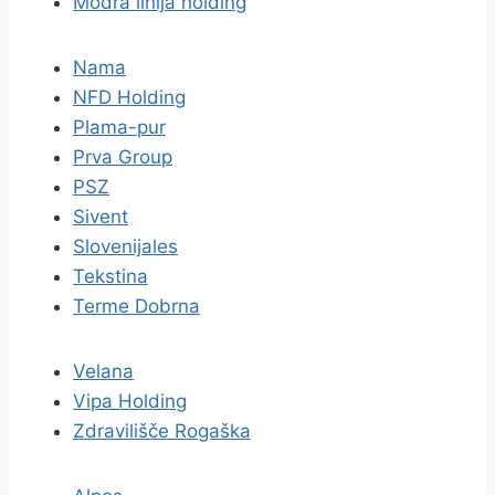
Modra linija holding
Nama
NFD Holding
Plama-pur
Prva Group
PSZ
Sivent
Slovenijales
Tekstina
Terme Dobrna
Velana
Vipa Holding
Zdravilišče Rogaška