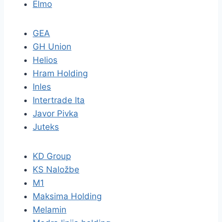
Elmo
GEA
GH Union
Helios
Hram Holding
Inles
Intertrade Ita
Javor Pivka
Juteks
KD Group
KS Naložbe
M1
Maksima Holding
Melamin