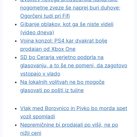
nogometne zveze še naprej buri duhove;
Ogorčeni tudi pri Fifi
Gibanje oblakov, kot ga še niste videli
(video dneva)
Vojna konzol: PS4 kar dvakrat bolje
prodajan od Xbox One
SD bo Cerarja verjetno podprla na
glasovanju, a to še ne pomeni, da zagotovo
vstopajo v vlado
Na lokalnih volitvah ne bo mogoče
glasovati po pošti iz tujine
Vlak med Borovnico in Pivko bo morda spet
vozil spomladi
Nepremičnine bi prodajali po višji, ne po
nižji ceni